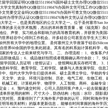
尔兰留学回国证明QQ微信551190476国外硕士文凭办理QQ微信5511
国外大学文凭真制作QQ微信551190476办国外文凭可找工作QQ微信5
理国外文凭要交定金吗QQ微信551190476办国外可查文凭QQ微信551
办理学历认证QQ微信551190476海外文凭认证办理QQ微信551190476 
久的大学之一，也是美西地区的公立大学之一。位于圣何塞市San J
浓厚的多元化学术氛围，杰出的本科教育质量，被《福克斯》杂志
术地位、声誉、实习机会和影响力的高等教育机构，并获誉为美国
的世界硅谷中心得到工作机会。许多硅谷公司甚至在学生大三和
加州所有大学中的地理位置。 圣何塞州立大学座落于硅谷(Silicon 
有来自世界60余国的学生来此就读。其有名的科系如计算机科学
的专业人士前来研究与学习。 二、办理流程： 1、收集客户办
成品部做成品； 6、成品做好拍照或者视频确认再付余款； 7、
、留学回国人员证明（使馆认证），使馆网站真实存档可查。 3
物质科学院、教育学院、工程学院、健康与人类发展学院、信息
升中。纽约大学为学生们提供本科、硕士及博士学位。学校的专
、天文学、农业、环境污染控制、历史、电气工程、生物工程、
、机械工程、计算机科学、物理学、人工智能、商科、金融专业 
定金； 4、预约递交时间，公司人员陪同客户本人一起去留服递交
绩单所使用的材料，尺寸大小，防伪结构（包括：水印，阴影底纹，
文凭对照。质量得到了广大海外客户群体的认可，同时和海外学校
证明等相关材料）的版本更新信息， 能够在时间掌握的海外学历