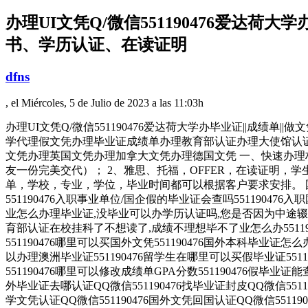
办理UI文凭Q/微信551190476爱达荷
书、学历认证、在读证明
dfns
, el Miércoles, 5 de Julio de 2023 a las 11:03h
办理UI文凭Q/微信551190476爱达荷大学办毕业证||成绩单||做文
学代理假文凭办理毕业证成绩单办理教育部认证办理大使馆认
文凭办理英国文凭办理加拿大文凭办理德国文凭 一、快速办理
友一份完美交代）； 2、雅思、托福，OFFER，在读证明
单，学校，专业，学位，毕业时间都可以根据客户要求安排。 国内
551190476入职事业单位/国企假的毕业证会查吗55119047
业怎么办理毕业证,没毕业可以办学历认证吗,您是否因为中途辍学、
育部认证在校挂科了不想读了,成绩不理想毕不了业怎么办5511904
551190476哪里可以买国外文凭551190476国外本科毕业证怎么
以办理澳洲毕业证551190476留学生在哪里可以买假毕业证551
551190476哪里可以修改成绩单GPA分数551190476假毕业证能
外毕业证去哪认证QQ微信551190476找毕业证封皮QQ微信5511
学文凭认证QQ微信551190476国外文凭回国认证QQ微信551190