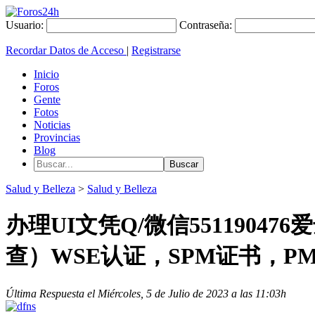
Usuario:
Contraseña:
Recordar Datos de Acceso
|
Registrarse
Inicio
Foros
Gente
Fotos
Noticias
Provincias
Blog
Salud y Belleza
>
Salud y Belleza
办理UI文凭Q/微信5511904
查）WSE认证，SPM证书，P
Última Respuesta el Miércoles, 5 de Julio de 2023 a las 11:03h