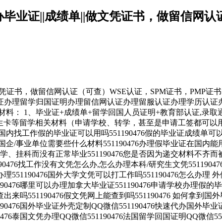
大学办毕业证||成绩单||做文凭证书，做留信网
凭证书，做留信网认证（可查）WSE认证，SPM证书，PMP证书、学历认证、在
证办理留学归国证明办理留信网认证办理留服认证办理学历认证
材料： 1、毕业证+成绩单+留学回国人员证明+教育部认证,录
，学生卡等留学相关材料（申请学校、转学，甚至是申请工签都可以
找工作假的毕业证可以用吗551190476假的毕业证成绩单可以办
6入职国企/事业单位需要些什么材料551190476办理假毕业证在国
挂科而没有正常毕业551190476您是否因为递交材料不齐而被
76找工作没有文凭怎么办,怎么办理本科/研究生文凭551190476
办理551190476国外大学文凭可以打工作吗551190476怎么办理 外
190476哪里可以办理加拿大毕业证551190476申请学校办理假的
查出来吗551190476假文凭网上能查到吗551190476 如何拿到国外
90476国外毕业证外壳定制QQ微信551190476快速代办国外毕业证Q
476泰国文凭办理QQ微信551190476法国留学回国证明QQ微信55