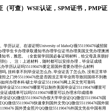
认证（可查）WSE认证，SPM证书，PMP证
读证明University of IdahoQ/薇551190476诚招留
办理学生卡办理录取通知书办理学位证书办理美国文凭办理澳洲
取通知书，雅思。（全套留学回国必备证明材料，给父母及亲朋好
用到）。 注：上述材料，随时都可以安排办理，毕业证成绩
学历认证吗551190476要定居国外需要办理什么材料
内能用吗, 挂科拿不到毕业证怎么办, 毕业证丢了怎么办, 没有正常毕
拒之门外551190476您是否因没正常毕业而导致回国得不到教
如何办理本科/硕士毕业证551190476网上买文凭可靠吗
假毕业证551190476哪里可以制作美国毕业证551190476哪里可
毕业证成绩单可以吗551190476哪里可以办理水印成绩单
毕业证QQ微信551190476办假大学毕业证QQ微信551190476国
Q微信551190476快速拿到国外文凭QQ微信551190476国外留
1190476 国外烫金照片QQ微信551190476外国文凭在中国有用