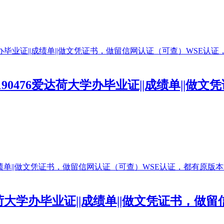
190476爱达荷大学办毕业证||成绩单||
6爱达荷大学办毕业证||成绩单||做文凭证书