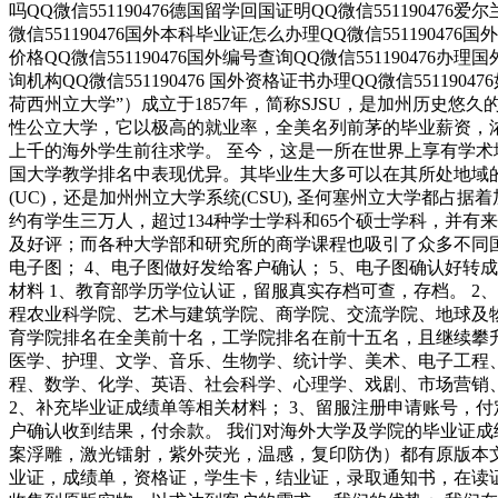
吗QQ微信551190476德国留学回国证明QQ微信551190476爱
微信551190476国外本科毕业证怎么办理QQ微信551190476
价格QQ微信551190476国外编号查询QQ微信551190476办
询机构QQ微信551190476 国外资格证书办理QQ微信551190476如何
荷西州立大学”）成立于1857年，简称SJSU，是加州历史悠
性公立大学，它以极高的就业率，全美名列前茅的毕业薪资，
上千的海外学生前往求学。 至今，这是一所在世界上享有学
国大学教学排名中表现优异。其毕业生大多可以在其所处地域
(UC)，还是加州州立大学系统(CSU), 圣何塞州立大学都占据着
约有学生三万人，超过134种学士学科和65个硕士学科，并
及好评；而各种大学部和研究所的商学课程也吸引了众多不同国家
电子图； 4、电子图做好发给客户确认； 5、电子图确认好转
材料 1、教育部学历学位认证，留服真实存档可查，存档。 2
程农业科学院、艺术与建筑学院、商学院、交流学院、地球及
育学院排名在全美前十名，工学院排名在前十五名，且继续攀
医学、护理、文学、音乐、生物学、统计学、美术、电子工程
程、数学、化学、英语、社会科学、心理学、戏剧、市场营销
2、补充毕业证成绩单等相关材料； 3、留服注册申请账号，付
户确认收到结果，付余款。 我们对海外大学及学院的毕业证成
案浮雕，激光镭射，紫外荧光，温感，复印防伪）都有原版本
业证，成绩单，资格证，学生卡，结业证，录取通知书，在读