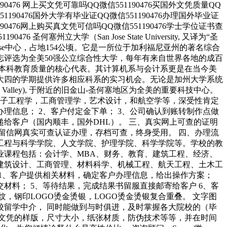
90476 网上买文凭可靠吗QQ微信551190476买国外文凭质量QQ
51190476国外大学有毕业证QQ微信551190476办理国外毕业证
190476网上购买真文凭可信吗QQ微信551190476学士学位证书查
圣何塞州立大学（San Jose State University, 又译为“圣
ose中心，占地154公顷。它是一所位于加利福尼亚州的著名综合
评选为全美50强公立综合性大学，每年有来自世界各地的成百
本科教育质量的核心代表。其计算机系与会计系更是在当今美
大四的学期提供许多相应科系的实习机会。无论是加州大学系统
Valley), 于附近的旧金山-圣何塞地区为全美的重要科技中心。
，电子工程学，工商管理学，艺术设计，和航空学等，深受性肯定
理信息； 2、客户付定金下单； 3、公司确认到账转制作点做
快递给客户（国内顺丰，国外DHL）。 三、真实网上可查的证明
、留信网真实可查认证办理，存档可查，终身受用。 四、办理流
工程与科学学院、人文学院、护理学院、科学学院等。学校的教
业课程包括：会计学、MBA、财务、教育、建筑工程、经济、
建筑设计、工商管理、材料科学、机械工程、航天工程、土木工
1、客户提供相关材料，确定客户办理信息，给出操作方案；
材料； 5、等待结果，完成结果书留服直接邮寄给客户 6、客
钢印LOGO烫金烫银，LOGO烫金烫银复合重叠。 文字图
留学中介， 同时能做到与时俱进，及时掌握各大院校的（毕
文凭的样版，尺寸大小，纸张材质，防伪技术等等，并在时间