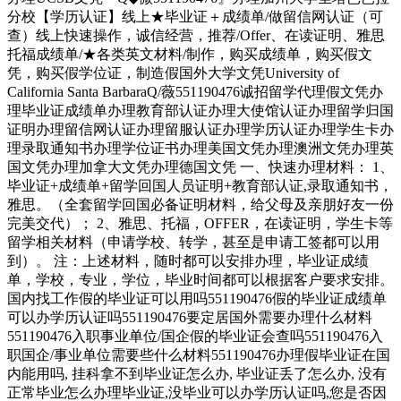
分校【学历认证】线上★毕业证＋成绩单/做留信网认证（可
查）线上快速操作，诚信经营，推荐/Offer、在读证明、雅思
托福成绩单/★各类英文材料/制作，购买成绩单，购买假文
凭，购买假学位证，制造假国外大学文凭University of
California Santa BarbaraQ/薇551190476诚招留学代理假文凭办
理毕业证成绩单办理教育部认证办理大使馆认证办理留学归国
证明办理留信网认证办理留服认证办理学历认证办理学生卡办
理录取通知书办理学位证书办理美国文凭办理澳洲文凭办理英
国文凭办理加拿大文凭办理德国文凭 一、快速办理材料： 1、
毕业证+成绩单+留学回国人员证明+教育部认证,录取通知书，
雅思。（全套留学回国必备证明材料，给父母及亲朋好友一份
完美交代）； 2、雅思、托福，OFFER，在读证明，学生卡等
留学相关材料（申请学校、转学，甚至是申请工签都可以用
到）。 注：上述材料，随时都可以安排办理，毕业证成绩
单，学校，专业，学位，毕业时间都可以根据客户要求安排。
国内找工作假的毕业证可以用吗551190476假的毕业证成绩单
可以办学历认证吗551190476要定居国外需要办理什么材料
551190476入职事业单位/国企假的毕业证会查吗551190476入
职国企/事业单位需要些什么材料551190476办理假毕业证在国
内能用吗, 挂科拿不到毕业证怎么办, 毕业证丢了怎么办, 没有
正常毕业怎么办理毕业证,没毕业可以办学历认证吗,您是否因