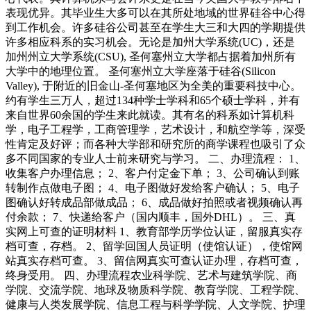
表现优异。其毕业生大多可以在其所处地域的世界硅谷中心得
到工作机会。许多硅谷公司甚至在学生大三和大四的学期提供
许多相应科系的实习机会。无论是加州大学系统(UC)，还是
加州州立大学系统(CSU), 圣何塞州立大学都占据着加州所有
大学中的地理位置。 圣何塞州立大学座落于硅谷(Silicon
Valley), 于附近的旧金山-圣何塞地区为全美的重要科技中心。
约有学生三万人，超过134种学士学科和65个硕士学科，并有
来自世界60余国的学生来此就读。其有名的科系如计算机科
学，电子工程学，工商管理学，艺术设计，和航空学等，深受
性肯定及好评；而各种大学部和研究所的商学课程也吸引了众
多不同国家的专业人士前来研究与学习。 二、办理流程： 1、
收集客户办理信息； 2、客户付定金下单； 3、公司确认到账
转制作点做电子图； 4、电子图做好发给客户确认； 5、电子
图确认好转成品部做成品； 6、成品做好拍照或者视频确认再
付余款； 7、快递给客户（国内顺丰，国外DHL）。 三、真
实网上可查的证明材料 1、教育部学历学位认证，留服真实存
档可查，存档。 2、留学回国人员证明（使馆认证），使馆网
站真实存档可查。 3、留信网真实可查认证办理，存档可查，
终身受用。 四、办理流程农业科学院、艺术与建筑学院、商
学院、交流学院、地球及物质科学院、教育学院、工程学院、
健康与人类发展学院、信息工程与科学学院、人文学院、护理