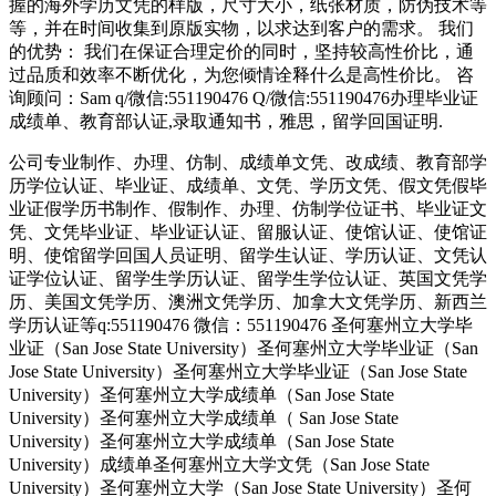
握的海外学历文凭的样版，尺寸大小，纸张材质，防伪技术等
等，并在时间收集到原版实物，以求达到客户的需求。 我们
的优势： 我们在保证合理定价的同时，坚持较高性价比，通
过品质和效率不断优化，为您倾情诠释什么是高性价比。 咨
询顾问：Sam q/微信:551190476 Q/微信:551190476办理毕业证
成绩单、教育部认证,录取通知书，雅思，留学回国证明.
公司专业制作、办理、仿制、成绩单文凭、改成绩、教育部学
历学位认证、毕业证、成绩单、文凭、学历文凭、假文凭假毕
业证假学历书制作、假制作、办理、仿制学位证书、毕业证文
凭、文凭毕业证、毕业证认证、留服认证、使馆认证、使馆证
明、使馆留学回国人员证明、留学生认证、学历认证、文凭认
证学位认证、留学生学历认证、留学生学位认证、英国文凭学
历、美国文凭学历、澳洲文凭学历、加拿大文凭学历、新西兰
学历认证等q:551190476 微信：551190476 圣何塞州立大学毕
业证（San Jose State University）圣何塞州立大学毕业证（San
Jose State University）圣何塞州立大学毕业证（San Jose State
University）圣何塞州立大学成绩单（San Jose State
University）圣何塞州立大学成绩单（ San Jose State
University）圣何塞州立大学成绩单（San Jose State
University）成绩单圣何塞州立大学文凭（San Jose State
University）圣何塞州立大学（San Jose State University）圣何