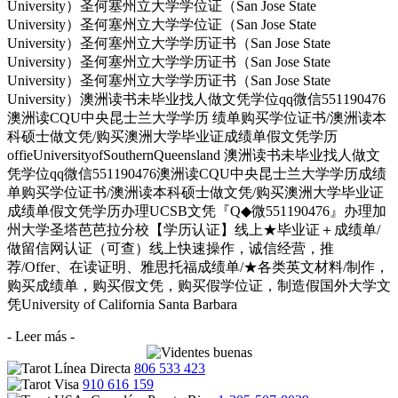
University）圣何塞州立大学学位证（San Jose State
University）圣何塞州立大学学位证（San Jose State
University）圣何塞州立大学学历证书（San Jose State
University）圣何塞州立大学学历证书（San Jose State
University）圣何塞州立大学学历证书（San Jose State
University）澳洲读书未毕业找人做文凭学位qq微信551190476
澳洲读CQU中央昆士兰大学学历 绩单购买学位证书/澳洲读本
科硕士做文凭/购买澳洲大学毕业证成绩单假文凭学历
offieUniversityofSouthernQueensland 澳洲读书未毕业找人做文
凭学位qq微信551190476澳洲读CQU中央昆士兰大学学历成绩
单购买学位证书/澳洲读本科硕士做文凭/购买澳洲大学毕业证
成绩单假文凭学历办理UCSB文凭『Q◆微551190476』办理加
州大学圣塔芭芭拉分校【学历认证】线上★毕业证＋成绩单/
做留信网认证（可查）线上快速操作，诚信经营，推
荐/Offer、在读证明、雅思托福成绩单/★各类英文材料/制作，
购买成绩单，购买假文凭，购买假学位证，制造假国外大学文
凭University of California Santa Barbara
- Leer más -
806 533 423
910 616 159