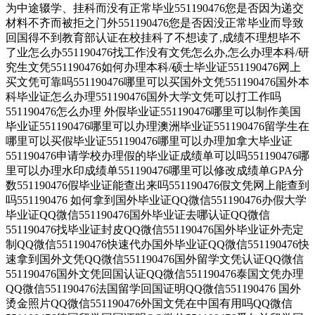
为中途辍学、挂科而没有正常毕业551190476您是否因为递交
材料不齐而被拒之门外551190476您是否因没正常毕业而导致
回国得不到教育部认证在校挂科了不想读了,成绩不理想毕不
了业怎么办551190476找工作没有文凭怎么办,怎么办理本科/研
究生文凭551190476如何办理本科/硕士毕业证551190476网上
买文凭可靠吗551190476哪里可以买国外文凭551190476国外本
科毕业证怎么办理551190476国外大学文凭可以打工作吗
551190476怎么办理 外假毕业证551190476哪里可以制作美国
毕业证551190476哪里可以办理澳洲毕业证551190476留学生在
哪里可以买假毕业证551190476哪里可以办理加拿大毕业证
551190476申请学校办理假的毕业证成绩单可以吗551190476哪
里可以办理水印成绩单551190476哪里可以修改成绩单GPA分
数551190476假毕业证能查出来吗551190476假文凭网上能查到
吗551190476 如何拿到国外毕业证QQ微信551190476办假大学
毕业证QQ微信551190476国外毕业证去哪认证QQ微信
551190476找毕业证封皮QQ微信551190476国外毕业证外壳定
制QQ微信551190476快速代办国外毕业证QQ微信551190476快
速拿到国外文凭QQ微信551190476国外留学文凭认证QQ微信
551190476国外文凭回国认证QQ微信551190476泰国文凭办理
QQ微信551190476法国留学回国证明QQ微信551190476 国外
烫金照片QQ微信551190476外国文凭在中国有用吗QQ微信