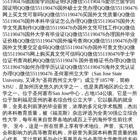
551190476德国留学回国证明QQ微信551190476爱尔兰留学回
国证明QQ微信551190476国外硕士文凭办理QQ微信551190476
网上买文凭可靠吗QQ微信551190476买国外文凭质量QQ微信
551190476国外本科毕业证怎么办理QQ微信551190476国外大
学文凭真制作QQ微信551190476办国外文凭可找工作QQ微信
551190476国外大学有毕业证QQ微信551190476办理国外毕业
证价格QQ微信551190476国外编号查询QQ微信551190476办理
国外文凭要交定金吗QQ微信551190476办国外可查文凭QQ微
信551190476网上购买真文凭可信吗QQ微信551190476学士学
位证书查询机构QQ微信551190476 国外资格证书办理QQ微信
551190476如何办理学历认证QQ微信551190476海外文凭认证
办理QQ微信551190476 圣何塞州立大学（San Jose State
University, 又译为“圣荷西州立大学”）成立于1857年，简称
SJSU，是加州历史悠久的大学之一，也是美西地区的公立大
学之一。位于圣何塞市San Jose中心，占地154公顷。它是一所
位于加利福尼亚州的著名综合性公立大学，它以极高的就业
率，全美名列前茅的毕业薪资，浓厚的多元化学术氛围，杰出
的本科教育质量，被《福克斯》杂志评选为全美50强公立综合
性大学，每年有来自世界各地的成百上千的海外学生前往求
学。 至今，这是一所在世界上享有学术地位、声誉、实习机
会和影响力的高等教育机构，并获誉为美国本科教育质量的核
心代表。其计算机系与会计系更是在当今美国大学教学排名中