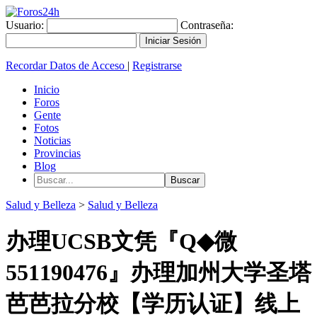
Usuario:
Contraseña:
Recordar Datos de Acceso
|
Registrarse
Inicio
Foros
Gente
Fotos
Noticias
Provincias
Blog
Salud y Belleza
>
Salud y Belleza
办理UCSB文凭『Q◆微
551190476』办理加州大学圣塔
芭芭拉分校【学历认证】线上