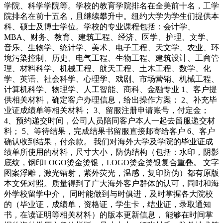
学院、科学学院等。学校的教育学院排名在全美前十名，工学
院排名在前十五名，且继续攀升中。纽约大学为学生们提供本
科、硕士及博士学位。学校的专业课程包括：会计学、
MBA、财务、教育、建筑工程、经济、医学、护理、文学、
音乐、生物学、统计学、美术、电子工程、天文学、农业、环
境污染控制、历史、电气工程、生物工程、建筑设计、工商管
理、材料科学、机械工程、航天工程、土木工程、数学、化
学、英语、社会科学、心理学、戏剧、市场营销、机械工程、
计算机科学、物理学、人工智能、商科、金融专业 1、客户提
供相关材料，确定客户办理信息，给出操作方案； 2、补充毕
业证成绩单等相关材料； 3、留服注册申请账号，付定金；
4、预约递交时间，公司人员陪同客户本人一起去留服递交材
料； 5、等待结果，完成结果书留服直接邮寄给客户 6、客户
确认收到结果，付余款。 我们对海外大学及学院的毕业证成
绩单所使用的材料，尺寸大小，防伪结构（包括：水印，阴影
底纹，钢印LOGO烫金烫银，LOGO烫金烫银复合重叠。 文字
图案浮雕，激光镭射，紫外荧光，温感，复印防伪）都有原版
本文凭对照。质量得到了广大海外客户群体的认可，同时和海
外学校留学中介， 同时能做到与时俱进，及时掌握各大院校
的（毕业证，成绩单，资格证，学生卡，结业证，录取通知
书，在读证明等相关材料）的版本更新信息， 能够在时间掌