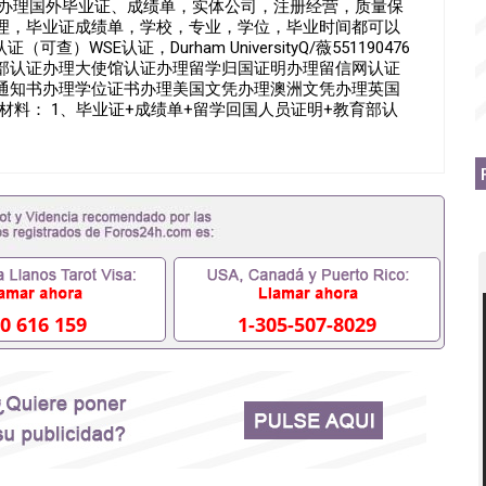
0476】办理国外毕业证、成绩单，实体公司，注册经营，质量保
理，毕业证成绩单，学校，专业，学位，毕业时间都可以
WSE认证，Durham UniversityQ/薇551190476
部认证办理大使馆认证办理留学归国证明办理留信网认证
通知书办理学位证书办理美国文凭办理澳洲文凭办理英国
材料： 1、毕业证+成绩单+留学回国人员证明+教育部认
材料，给父母及亲朋好友一份完美交代）； 2、雅思、托
料（申请学校、转学，甚至是申请工签都可以用到）。 注：
，学校，专业，学位，毕业时间都可以根据客户要求安
6假的毕业证成绩单可以办学历认证吗551190476要定居国
国企假的毕业证会查吗551190476入职国企/事业单位需要些
, 挂科拿不到毕业证怎么办, 毕业证丢了怎么办, 没有正常毕
因为中途辍学、挂科而没有正常毕业551190476您是否
您是否因没正常毕业而导致回国得不到教育部认证在校挂科了
76找工作没有文凭怎么办,怎么办理本科/研究生文凭
76网上买文凭可靠吗551190476哪里可以买国外文凭
0 616 159
1-305-507-8029
76国外大学文凭可以打工作吗551190476怎么办理 外假毕业证
76哪里可以办理澳洲毕业证551190476留学生在哪里可以买假
190476申请学校办理假的毕业证成绩单可以吗551190476
成绩单GPA分数551190476假毕业证能查出来吗
如何拿到国外毕业证QQ微信551190476办假大学毕业证QQ微信
476找毕业证封皮QQ微信551190476国外毕业证外壳定制QQ
190476快速拿到国外文凭QQ微信551190476国外留学文凭
51190476泰国文凭办理QQ微信551190476法国留学回国