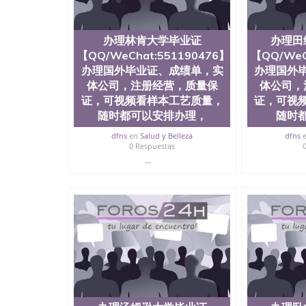
证，可视频看样本工艺质量，随时都可以安排办
根据客户要求安排办DHU成绩单。线上办理留信认证（可查
办理林肯大学毕业证
办理田
【QQ/WeChat:551190476】
【QQ/WeC
办理国外毕业证、成绩单，实
办理国外
体公司，注册经营，质量保
体公司，
证，可视频看样本工艺质量，
证，可视
随时都可以安排办理，
随时
dfns
en
Salud y Belleza
dfns
0 Respuestas
...