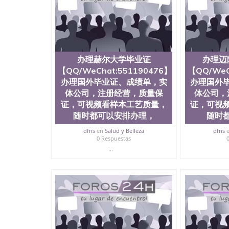
历、新西兰学历认证等q:551190476 微信：55119
University）圣何塞州立大学毕业证（San Jose St
University）圣何塞州立大学成绩单（San Jose Sta
University）圣何塞州立大学成绩单（San Jose S
State University）圣何塞州立大学（San Jose St
University）圣何塞州立大学（ San Jose State Un
办理赫尔大学毕业证
办理迈
圣何塞州立大学文凭（San Jose State Universit
【QQ/WeChat:551190476】
【QQ/WeC
圣何塞州立大学文凭（San Jose State Universit
办理国外毕业证、成绩单，实
塞州立大学学历（San Jose State University）
办理国外
大学学历（San Jose State University）圣何塞
体公司，注册经营，质量保
体公司，
（San Jose State University）圣何塞州立大学（S
证，可视频看样本工艺质量，
证，可视
State University）圣何塞州立大学学位证（San J
随时都可以安排办理，
随时
State University）圣何塞州立大学学位证（San Jos
University）圣何塞州立大学（San Jose State Un
dfns
en
Salud y Belleza
dfns
0 Respuestas
何塞州立大学（San Jose State University）圣
立大学学位证（San Jose State University）圣
...
立大学结业证（San Jose State University）圣
立大学学位证（San Jose State University）圣
立大学学历证书（San Jose State University）
塞州立大学学历证书（San Jose State Unive
读CQU中央昆士兰大学学历 绩单购买学位证书
学历offieUniversityofSouthernQueens
央昆士兰大学学历成绩单购买学位证书/澳洲读
理杜伦大学毕业证【QQ/WeChat:551190