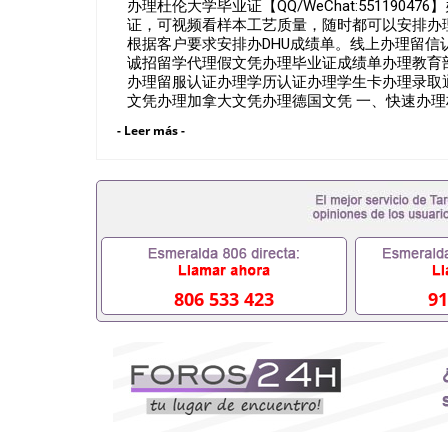
办理杜伦大学毕业证【QQ/WeChat:55119
证，可视频看样本工艺质量，随时都可以安排办
根据客户要求安排办DHU成绩单。线上办理留信认证（可查）
诚招留学代理假文凭办理毕业证成绩单办理教育
办理留服认证办理学历认证办理学生卡办理录取
文凭办理加拿大文凭办理德国文凭 一、快速办理
证,录取通知书，雅思。（全套留学回国必备证明
- Leer más -
福，OFFER，在读证明，学生卡等留学相关材
上述材料，随时都可以安排办理，毕业证成绩单
排。 国内找工作假的毕业证可以用吗55119047
外需要办理什么材料551190476入职事业单位/
什么材料551190476办理假毕业证在国内能用吗
业怎么办理毕业证,没毕业可以办学历认证吗,您是否
因为递交材料不齐而被拒之门外551190476
不想读了,成绩不理想毕不了业怎么办5511904
551190476如何办理本科/硕士毕业证5511904
806 533 423
91
551190476国外本科毕业证怎么办理5511904
551190476哪里可以制作美国毕业证5511904
毕业证551190476哪里可以办理加拿大毕业证551
哪里可以办理水印成绩单551190476哪里可以修改
551190476假文凭网上能查到吗551190476 
551190476国外毕业证去哪认证QQ微信551190
微信551190476快速代办国外毕业证QQ微信551
认证QQ微信551190476国外文凭回国认证QQ微信5