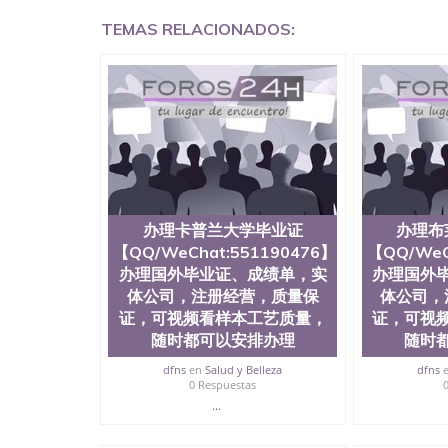
证明QQ微信551190476 国外烫金照片QQ微信55
TEMAS RELACIONADOS:
回国证明QQ微信551190476爱尔兰留学回国证明QQ
上买文凭可靠吗QQ微信551190476买国外文凭质
551190476国外大学文凭真制作QQ微信55119
证QQ微信551190476办理国外毕业证价格QQ微信5
要交定金吗QQ微信551190476办国外可查文凭QQ微
学士学位证书查询机构QQ微信551190476 国外
551190476海外文凭认证办理QQ微信551190476 圣何
西州立大学”）成立于1857年，简称SJSU，
位于圣何塞市San Jose中心，占地154公
高的就业率，全美名列前茅的毕业薪资，浓厚的
志评选为全美50强公立综合性大学，每年有来自
办理卡普兰大学毕业证
办理布
所在世界上享有学术地位、声誉、实习机会和影
【QQ/WeChat:551190476】
【QQ/WeC
代表。其计算机系与会计系更是在当今美国大学
办理国外毕业证、成绩单，实
办理国外
世界硅谷中心得到工作机会。许多硅谷公司甚至
体公司，注册经营，质量保
体公司，
无论是加州大学系统(UC)，还是加州州立大学系统
证，可视频看样本工艺质量，
证，可视
位置。 圣何塞州立大学座落于硅谷(Silicon Va
有学生三万人，超过134种学士学科和65个硕
随时都可以安排办理
随时
系如计算机科学，电子工程学，工商管理学，艺
dfns
en
Salud y Belleza
dfns
和研究所的商学课程也吸引了众多不同国家的专业
0 Respuestas
理信息； 2、客户付定金下单； 3、公司确认到
...
电子图确认好转成品部做成品； 6、成品做好拍
外DHL）。 三、真实网上可查的证明材料 1、