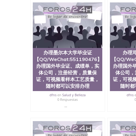
国人员证明（使馆认证），使馆网站真实存档可
用。 四、办理流程农业科学院、艺术与建筑学
程学院、健康与人类发展学院、信息工程与科学
院排名在全美前十名，工学院排名在前十五名，
学位。学校的专业课程包括：会计学、MBA、
生物学、统计学、美术、电子工程、天文学、农
计、工商管理、材料科学、机械工程、航天工程
剧、市场营销、机械工程、计算机科学、物理学
定客户办理信息，给出操作方案； 2、补充毕业
办理墨尔本大学毕业证
办理
4、预约递交时间，公司人员陪同客户本人一起去
给客户 6、客户确认收到结果，付余款。 我们
【QQ/WeChat:551190476】
【QQ/WeC
小，防伪结构（包括：水印，阴影底纹，钢印LOG
办理国外毕业证、成绩单，实
办理国外
激光镭射，紫外荧光，温感，复印防伪）都有原
体公司，注册经营，质量保
体公司，
时和海外学校留学中介， 同时能做到与时俱进
证，可视频看样本工艺质量，
证，可视
卡，结业证，录取通知书，在读证明等相关材料
随时都可以安排办理
随时都
版，尺寸大小，纸张材质，防伪技术等等，并在
势： 我们在保证合理定价的同时，坚持较高性
dfns
en
Salud y Belleza
dfns
价比。 咨询顾问：Sam q/微信:551190476 Q
0 Respuestas
书，雅思，留学回国证明.
...
公司专业制作、办理、仿制、成绩单文凭、改成
文凭、假文凭假毕业证假学历书制作、假制作、
认证、留服认证、使馆认证、使馆证明、使馆留
认证、留学生学历认证、留学生学位认证、英国