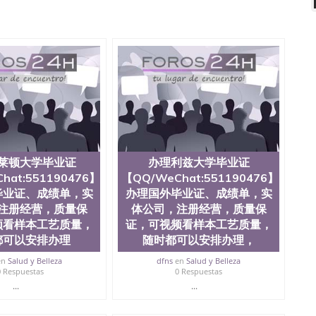
1190476外国文凭在中国有用吗QQ微信551190476德国留学
微信551190476国外硕士文凭办理QQ微信551190476 网
量QQ微信551190476国外本科毕业证怎么办理QQ微信
0476办国外文凭可找工作QQ微信551190476国外大学有毕业
51190476国外编号查询QQ微信551190476办理国外文凭
信551190476网上购买真文凭可信吗QQ微信551190476
资格证书办理QQ微信551190476如何办理学历认证QQ微信
塞州立大学（San Jose State University, 又译为“圣荷
是加州历史悠久的大学之一，也是美西地区的公立大学之一。
顷。它是一所位于加利福尼亚州的著名综合性公立大学，它以极
多元化学术氛围，杰出的本科教育质量，被《福克斯》杂
世界各地的成百上千的海外学生前往求学。 至今，这是一
莱顿大学毕业证
办理利兹大学毕业证
响力的高等教育机构，并获誉为美国本科教育质量的核心
hat:551190476】
【QQ/WeChat:551190476】
教学排名中表现优异。其毕业生大多可以在其所处地域的
毕业证、成绩单，实
办理国外毕业证、成绩单，实
在学生大三和大四的学期提供许多相应科系的实习机会。
注册经营，质量保
体公司，注册经营，质量保
(CSU), 圣何塞州立大学都占据着加州所有大学中的地理
频看样本工艺质量，
证，可视频看样本工艺质量，
lley), 于附近的旧金山-圣何塞地区为全美的重要科技中心。约
士学科，并有来自世界60余国的学生来此就读。其有名的科
都可以安排办理
随时都可以安排办理，
术设计，和航空学等，深受性肯定及好评；而各种大学部
en
Salud y Belleza
dfns
en
Salud y Belleza
人士前来研究与学习。 二、办理流程： 1、收集客户办
0 Respuestas
0 Respuestas
账转制作点做电子图； 4、电子图做好发给客户确认； 5、
...
...
照或者视频确认再付余款； 7、快递给客户（国内顺丰，国
教育部学历学位认证，留服真实存档可查，存档。 2、留学回