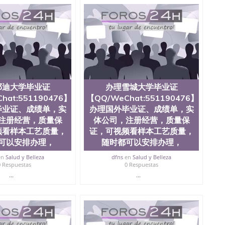
查。 3、留信网真实可查认证办理，存档可查，终身受
院、商学院、交流学院、地球及物质科学院、教育学院、工
学院、人文学院、护理学院、科学学院等。学校的教育学
且继续攀升中。纽约大学为学生们提供本科、硕士及博士
财务、教育、建筑工程、经济、医学、护理、文学、音乐、
业、环境污染控制、历史、电气工程、生物工程、建筑设
、土木工程、数学、化学、英语、社会科学、心理学、戏
、人工智能、商科、金融专业 1、客户提供相关材料，确
证成绩单等相关材料； 3、留服注册申请账号，付定金；
邓迪大学毕业证
办理雪城大学毕业证
留服递交材料； 5、等待结果，完成结果书留服直接邮寄
对海外大学及学院的毕业证成绩单所使用的材料，尺寸大
hat:551190476】
【QQ/WeChat:551190476】
O烫金烫银，LOGO烫金烫银复合重叠。 文字图案浮雕，
毕业证、成绩单，实
办理国外毕业证、成绩单，实
版本文凭对照。质量得到了广大海外客户群体的认可，同
注册经营，质量保
体公司，注册经营，质量保
，及时掌握各大院校的（毕业证，成绩单，资格证，学生
频看样本工艺质量，
证，可视频看样本工艺质量，
）的版本更新信息， 能够在时间掌握的海外学历文凭的样
可以安排办理，
随时都可以安排办理，
时间收集到原版实物，以求达到客户的需求。 我们的优
价比，通过品质和效率不断优化，为您倾情诠释什么是高性
en
Salud y Belleza
dfns
en
Salud y Belleza
/微信:551190476办理毕业证成绩单、教育部认证,录取通知
0 Respuestas
0 Respuestas
...
...
绩、教育部学历学位认证、毕业证、成绩单、文凭、学历
办理、仿制学位证书、毕业证文凭、文凭毕业证、毕业证
学回国人员证明、留学生认证、学历认证、文凭认证学位
文凭学历、美国文凭学历、澳洲文凭学历、加拿大文凭学