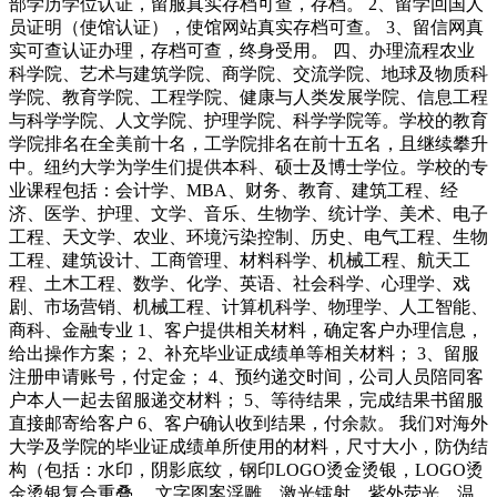
部学历学位认证，留服真实存档可查，存档。 2、留学回国人
员证明（使馆认证），使馆网站真实存档可查。 3、留信网真
实可查认证办理，存档可查，终身受用。 四、办理流程农业
科学院、艺术与建筑学院、商学院、交流学院、地球及物质科
学院、教育学院、工程学院、健康与人类发展学院、信息工程
与科学学院、人文学院、护理学院、科学学院等。学校的教育
学院排名在全美前十名，工学院排名在前十五名，且继续攀升
中。纽约大学为学生们提供本科、硕士及博士学位。学校的专
业课程包括：会计学、MBA、财务、教育、建筑工程、经
济、医学、护理、文学、音乐、生物学、统计学、美术、电子
工程、天文学、农业、环境污染控制、历史、电气工程、生物
工程、建筑设计、工商管理、材料科学、机械工程、航天工
程、土木工程、数学、化学、英语、社会科学、心理学、戏
剧、市场营销、机械工程、计算机科学、物理学、人工智能、
商科、金融专业 1、客户提供相关材料，确定客户办理信息，
给出操作方案； 2、补充毕业证成绩单等相关材料； 3、留服
注册申请账号，付定金； 4、预约递交时间，公司人员陪同客
户本人一起去留服递交材料； 5、等待结果，完成结果书留服
直接邮寄给客户 6、客户确认收到结果，付余款。 我们对海外
大学及学院的毕业证成绩单所使用的材料，尺寸大小，防伪结
构（包括：水印，阴影底纹，钢印LOGO烫金烫银，LOGO烫
金烫银复合重叠。 文字图案浮雕，激光镭射，紫外荧光，温