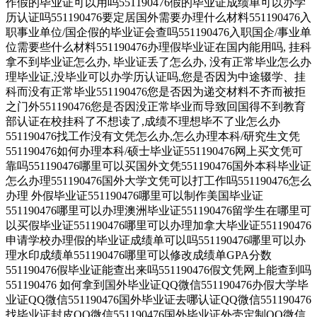
作假的毕业证可以用吗551190476假的毕业证成绩单可以办学
历认证吗551190476要定居国外需要办理什么材料551190476入
职事业单位/国企假的毕业证会查吗551190476入职国企/事业单
位需要些什么材料551190476办理假毕业证在国内能用吗, 挂科
拿不到毕业证怎么办, 毕业证丢了怎么办, 没有正常毕业怎么办
理毕业证,没毕业可以办学历认证吗,您是否因为中途辍学、挂
科而没有正常毕业551190476您是否因为递交材料不齐而被拒
之门外551190476您是否因没正常毕业而导致回国得不到教育
部认证在校挂科了不想读了,成绩不理想毕不了业怎么办
551190476找工作没有文凭怎么办,怎么办理本科/研究生文凭
551190476如何办理本科/硕士毕业证551190476网上买文凭可
靠吗551190476哪里可以买国外文凭551190476国外本科毕业证
怎么办理551190476国外大学文凭可以打工作吗551190476怎么
办理 外假毕业证551190476哪里可以制作美国毕业证
551190476哪里可以办理澳洲毕业证551190476留学生在哪里可
以买假毕业证551190476哪里可以办理加拿大毕业证551190476
申请学校办理假的毕业证成绩单可以吗551190476哪里可以办
理水印成绩单551190476哪里可以修改成绩单GPA分数
551190476假毕业证能查出来吗551190476假文凭网上能查到吗
551190476 如何拿到国外毕业证QQ微信551190476办假大学毕
业证QQ微信551190476国外毕业证去哪认证QQ微信551190476
找毕业证封皮QQ微信551190476国外毕业证外壳定制QQ微信