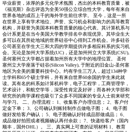
毕业薪资，浓厚的多元化学术氛围，杰出的本科教育质量，被
《福克斯》杂志评选为全美50强公立综合性大学，每年有来自
世界各地的成百上千的海外学生前往求学。 至今，这是一所
在世界上享有学术地位、声誉、实习机会和影响力的高等教育
机构，并获誉为美国本科教育质量的核心代表。其计算机系与
会计系更是在当今美国大学教学排名中表现优异。其毕业生大
多可以在其所处地域的世界硅谷中心得到工作机会。许多硅谷
公司甚至在学生大三和大四的学期提供许多相应科系的实习机
会。无论是加州大学系统(UC)，还是加州州立大学系统(CSU),
圣何塞州立大学都占据着加州所有大学中的地理位置。 圣何
塞州立大学座落于硅谷(Silicon Valley), 于附近的旧金山-圣何塞
地区为全美的重要科技中心。约有学生三万人，超过134种学
士学科和65个硕士学科，并有来自世界60余国的学生来此就
读。其有名的科系如计算机科学，电子工程学，工商管理学，
艺术设计，和航空学等，深受性肯定及好评；而各种大学部和
研究所的商学课程也吸引了众多不同国家的专业人士前来研究
与学习。 二、办理流程： 1、收集客户办理信息； 2、客户付
定金下单； 3、公司确认到账转制作点做电子图； 4、电子图
做好发给客户确认； 5、电子图确认好转成品部做成品； 6、
成品做好拍照或者视频确认再付余款； 7、快递给客户（国内
顺丰，国外DHL）。 三、真实网上可查的证明材料 1、教育