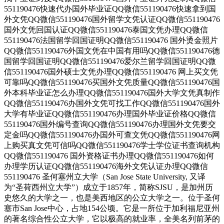
551190476快速代办国外毕业证QQ微信551190476快速拿到国
外文凭QQ微信551190476国外留学文凭认证QQ微信551190476
国外文凭回国认证QQ微信551190476泰国文凭办理QQ微信
551190476法国留学回国证明QQ微信551190476 国外烫金照片
QQ微信551190476外国文凭在中国有用吗QQ微信551190476德
国留学回国证明QQ微信551190476爱尔兰留学回国证明QQ微
信551190476国外硕士文凭办理QQ微信551190476 网上买文凭
可靠吗QQ微信551190476买国外文凭质量QQ微信551190476国
外本科毕业证怎么办理QQ微信551190476国外大学文凭真制作
QQ微信551190476办国外文凭可找工作QQ微信551190476国外
大学有毕业证QQ微信551190476办理国外毕业证价格QQ微信
551190476国外编号查询QQ微信551190476办理国外文凭要交
定金吗QQ微信551190476办国外可查文凭QQ微信551190476网
上购买真文凭可信吗QQ微信551190476学士学位证书查询机构
QQ微信551190476 国外资格证书办理QQ微信551190476如何
办理学历认证QQ微信551190476海外文凭认证办理QQ微信
551190476 圣何塞州立大学（San Jose State University, 又译
为“圣荷西州立大学”）成立于1857年，简称SJSU，是加州历
史悠久的大学之一，也是美西地区的公立大学之一。位于圣何
塞市San Jose中心，占地154公顷。它是一所位于加利福尼亚州
的著名综合性公立大学，它以极高的就业率，全美名列前茅的