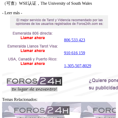
（可查）WSE认证，The University of South Wales
- Leer más -
806 533 423
910 616 159
1-305-507-8029
Temas Relacionados: