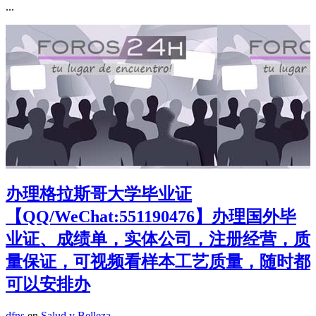
...
办理格拉斯哥大学毕业证
【QQ/WeChat:551190476】办理国外毕
业证、成绩单，实体公司，注册经营，质
量保证，可视频看样本工艺质量，随时都
可以安排办
dfns
en
Salud y Belleza