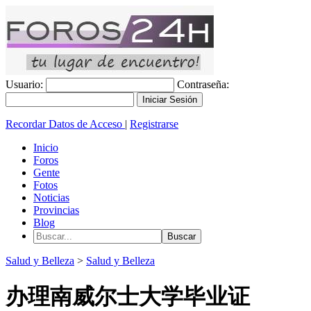
Usuario:
Contraseña:
Recordar Datos de Acceso
|
Registrarse
Inicio
Foros
Gente
Fotos
Noticias
Provincias
Blog
Salud y Belleza
>
Salud y Belleza
办理南威尔士大学毕业证