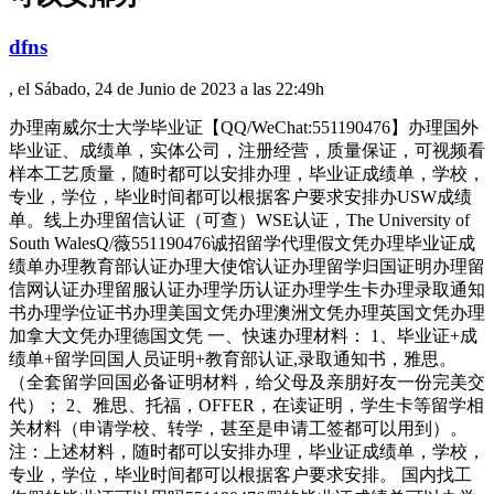
dfns
, el Sábado, 24 de Junio de 2023 a las 22:49h
办理南威尔士大学毕业证【QQ/WeChat:551190476】办理国外
毕业证、成绩单，实体公司，注册经营，质量保证，可视频看
样本工艺质量，随时都可以安排办理，毕业证成绩单，学校，
专业，学位，毕业时间都可以根据客户要求安排办USW成绩
单。线上办理留信认证（可查）WSE认证，The University of
South WalesQ/薇551190476诚招留学代理假文凭办理毕业证成
绩单办理教育部认证办理大使馆认证办理留学归国证明办理留
信网认证办理留服认证办理学历认证办理学生卡办理录取通知
书办理学位证书办理美国文凭办理澳洲文凭办理英国文凭办理
加拿大文凭办理德国文凭 一、快速办理材料： 1、毕业证+成
绩单+留学回国人员证明+教育部认证,录取通知书，雅思。
（全套留学回国必备证明材料，给父母及亲朋好友一份完美交
代）； 2、雅思、托福，OFFER，在读证明，学生卡等留学相
关材料（申请学校、转学，甚至是申请工签都可以用到）。
注：上述材料，随时都可以安排办理，毕业证成绩单，学校，
专业，学位，毕业时间都可以根据客户要求安排。 国内找工