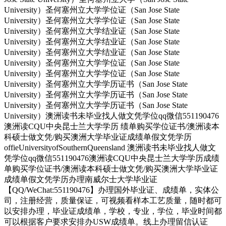
University）圣何塞州立大学学位证（San Jose State
University）圣何塞州立大学学位证（San Jose State
University）圣何塞州立大学结业证（San Jose State
University）圣何塞州立大学结业证（San Jose State
University）圣何塞州立大学结业证（San Jose State
University）圣何塞州立大学学位证（San Jose State
University）圣何塞州立大学学位证（San Jose State
University）圣何塞州立大学学历证书（San Jose State
University）圣何塞州立大学学历证书（San Jose State
University）圣何塞州立大学学历证书（San Jose State
University）澳洲读书未毕业找人做文凭学位qq微信551190476
澳洲读CQU中央昆士兰大学学历 绩单购买学位证书/澳洲读本
科硕士做文凭/购买澳洲大学毕业证成绩单假文凭学历
offieUniversityofSouthernQueensland 澳洲读书未毕业找人做文
凭学位qq微信551190476澳洲读CQU中央昆士兰大学学历成绩
单购买学位证书/澳洲读本科硕士做文凭/购买澳洲大学毕业证
成绩单假文凭学历办理南威尔士大学毕业证
【QQ/WeChat:551190476】办理国外毕业证、成绩单，实体公
司，注册经营，质量保证，可视频看样本工艺质量，随时都可
以安排办理，毕业证成绩单，学校，专业，学位，毕业时间都
可以根据客户要求安排办USW成绩单。线上办理留信认证