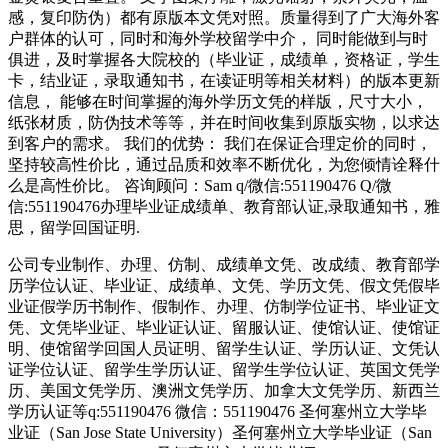
感，复印防伪）都有原版本文凭对照。质量得到了广大海外客
户群体的认可，同时和海外学校留学中介， 同时能做到与时
俱进，及时掌握各大院校的（毕业证，成绩单，资格证，学生
卡，结业证，录取通知书，在读证明等相关材料）的版本更新
信息， 能够在时间掌握的海外学历文凭的样版，尺寸大小，
纸张材质，防伪技术等等，并在时间收集到原版实物，以求达
到客户的需求。 我们的优势： 我们在保证合理定价的同时，
坚持较高性价比，通过品质和效率不断优化，为您倾情诠释什
么是高性价比。 咨询顾问：Sam q/微信:551190476 Q/微
信:551190476办理毕业证成绩单、教育部认证,录取通知书，雅
思，留学回国证明.
公司专业制作、办理、仿制、成绩单文凭、改成绩、教育部学
历学位认证、毕业证、成绩单、文凭、学历文凭、假文凭假毕
业证假学历书制作、假制作、办理、仿制学位证书、毕业证文
凭、文凭毕业证、毕业证认证、留服认证、使馆认证、使馆证
明、使馆留学回国人员证明、留学生认证、学历认证、文凭认
证学位认证、留学生学历认证、留学生学位认证、英国文凭学
历、美国文凭学历、澳洲文凭学历、加拿大文凭学历、新西兰
学历认证等q:551190476 微信：551190476 圣何塞州立大学毕
业证（San Jose State University）圣何塞州立大学毕业证（San