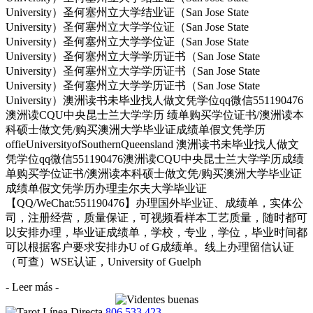
University）圣何塞州立大学结业证（San Jose State
University）圣何塞州立大学学位证（San Jose State
University）圣何塞州立大学学位证（San Jose State
University）圣何塞州立大学学历证书（San Jose State
University）圣何塞州立大学学历证书（San Jose State
University）圣何塞州立大学学历证书（San Jose State
University）澳洲读书未毕业找人做文凭学位qq微信551190476
澳洲读CQU中央昆士兰大学学历 绩单购买学位证书/澳洲读本
科硕士做文凭/购买澳洲大学毕业证成绩单假文凭学历
offieUniversityofSouthernQueensland 澳洲读书未毕业找人做文
凭学位qq微信551190476澳洲读CQU中央昆士兰大学学历成绩
单购买学位证书/澳洲读本科硕士做文凭/购买澳洲大学毕业证
成绩单假文凭学历办理圭尔夫大学毕业证
【QQ/WeChat:551190476】办理国外毕业证、成绩单，实体公
司，注册经营，质量保证，可视频看样本工艺质量，随时都可
以安排办理，毕业证成绩单，学校，专业，学位，毕业时间都
可以根据客户要求安排办U of G成绩单。线上办理留信认证
（可查）WSE认证，University of Guelph
- Leer más -
806 533 423