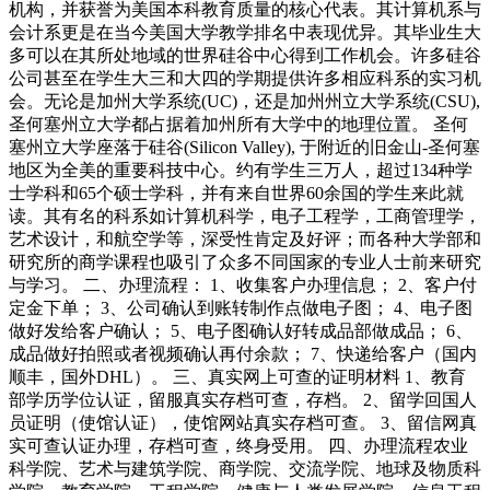
机构，并获誉为美国本科教育质量的核心代表。其计算机系与
会计系更是在当今美国大学教学排名中表现优异。其毕业生大
多可以在其所处地域的世界硅谷中心得到工作机会。许多硅谷
公司甚至在学生大三和大四的学期提供许多相应科系的实习机
会。无论是加州大学系统(UC)，还是加州州立大学系统(CSU),
圣何塞州立大学都占据着加州所有大学中的地理位置。 圣何
塞州立大学座落于硅谷(Silicon Valley), 于附近的旧金山-圣何塞
地区为全美的重要科技中心。约有学生三万人，超过134种学
士学科和65个硕士学科，并有来自世界60余国的学生来此就
读。其有名的科系如计算机科学，电子工程学，工商管理学，
艺术设计，和航空学等，深受性肯定及好评；而各种大学部和
研究所的商学课程也吸引了众多不同国家的专业人士前来研究
与学习。 二、办理流程： 1、收集客户办理信息； 2、客户付
定金下单； 3、公司确认到账转制作点做电子图； 4、电子图
做好发给客户确认； 5、电子图确认好转成品部做成品； 6、
成品做好拍照或者视频确认再付余款； 7、快递给客户（国内
顺丰，国外DHL）。 三、真实网上可查的证明材料 1、教育
部学历学位认证，留服真实存档可查，存档。 2、留学回国人
员证明（使馆认证），使馆网站真实存档可查。 3、留信网真
实可查认证办理，存档可查，终身受用。 四、办理流程农业
科学院、艺术与建筑学院、商学院、交流学院、地球及物质科