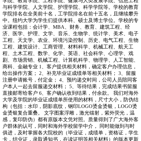
学院、教育学院、工程学院、健康与人类发展学院、信息工程
与科学学院、人文学院、护理学院、科学学院等。学校的教育
学院排名在全美前十名，工学院排名在前十五名，且继续攀升
中。纽约大学为学生们提供本科、硕士及博士学位。学校的专
业课程包括：会计学、MBA、财务、教育、建筑工程、经
济、医学、护理、文学、音乐、生物学、统计学、美术、电子
工程、天文学、农业、环境污染控制、历史、电气工程、生物
工程、建筑设计、工商管理、材料科学、机械工程、航天工
程、土木工程、数学、化学、英语、社会科学、心理学、戏
剧、市场营销、机械工程、计算机科学、物理学、人工智能、
商科、金融专业 1、客户提供相关材料，确定客户办理信息，
给出操作方案； 2、补充毕业证成绩单等相关材料； 3、留服
注册申请账号，付定金； 4、预约递交时间，公司人员陪同客
户本人一起去留服递交材料； 5、等待结果，完成结果书留服
直接邮寄给客户 6、客户确认收到结果，付余款。 我们对海外
大学及学院的毕业证成绩单所使用的材料，尺寸大小，防伪结
构（包括：水印，阴影底纹，钢印LOGO烫金烫银，LOGO烫
金烫银复合重叠。 文字图案浮雕，激光镭射，紫外荧光，温
感，复印防伪）都有原版本文凭对照。质量得到了广大海外客
户群体的认可，同时和海外学校留学中介， 同时能做到与时
俱进，及时掌握各大院校的（毕业证，成绩单，资格证，学生
卡，结业证，录取通知书，在读证明等相关材料）的版本更新