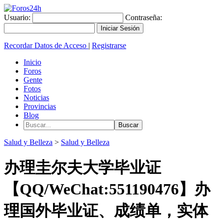
Usuario:
Contraseña:
Recordar Datos de Acceso
|
Registrarse
Inicio
Foros
Gente
Fotos
Noticias
Provincias
Blog
Salud y Belleza
>
Salud y Belleza
办理圭尔夫大学毕业证
【QQ/WeChat:551190476】办
理国外毕业证、成绩单，实体