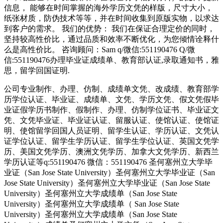
信息， 能够在时间掌握的海外学历文凭的样版，尺寸大小，
纸张材质，防伪技术等等，并在时间收集到原版实物，以求达
到客户的需求。 我们的优势： 我们在保证合理定价的同时，
坚持较高性价比，通过品质和效率不断优化，为您倾情诠释什
么是高性价比。 咨询顾问：Sam q/微信:551190476 Q/微
信:551190476办理毕业证成绩单、教育部认证,录取通知书，雅
思，留学回国证明.
公司专业制作、办理、仿制、成绩单文凭、改成绩、教育部学
历学位认证、毕业证、成绩单、文凭、学历文凭、假文凭假毕
业证假学历书制作、假制作、办理、仿制学位证书、毕业证文
凭、文凭毕业证、毕业证认证、留服认证、使馆认证、使馆证
明、使馆留学回国人员证明、留学生认证、学历认证、文凭认
证学位认证、留学生学历认证、留学生学位认证、英国文凭学
历、美国文凭学历、澳洲文凭学历、加拿大文凭学历、新西兰
学历认证等q:551190476 微信：551190476 圣何塞州立大学毕
业证（San Jose State University）圣何塞州立大学毕业证（San
Jose State University）圣何塞州立大学毕业证（San Jose State
University）圣何塞州立大学成绩单（San Jose State
University）圣何塞州立大学成绩单（ San Jose State
University）圣何塞州立大学成绩单（San Jose State