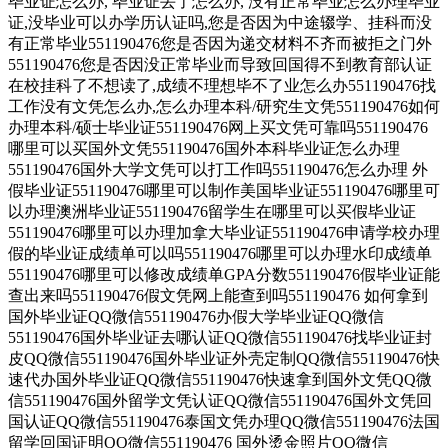
毕业证怎么办, 毕业证丢了怎么办, 没有正常毕业怎么办理毕业
证,没毕业可以办学历认证吗,您是否因为中途辍学、挂科而没
有正常毕业551190476您是否因为递交材料不齐而被拒之门外
551190476您是否因没正常毕业而导致回国得不到教育部认证
在校挂科了不想读了,成绩不理想毕不了业怎么办551190476找
工作没有文凭怎么办,怎么办理本科/研究生文凭551190476如何
办理本科/硕士毕业证551190476网上买文凭可靠吗551190476
哪里可以买国外文凭551190476国外本科毕业证怎么办理
551190476国外大学文凭可以打工作吗551190476怎么办理 外
假毕业证551190476哪里可以制作美国毕业证551190476哪里可
以办理澳洲毕业证551190476留学生在哪里可以买假毕业证
551190476哪里可以办理加拿大毕业证551190476申请学校办理
假的毕业证成绩单可以吗551190476哪里可以办理水印成绩单
551190476哪里可以修改成绩单GPA分数551190476假毕业证能
查出来吗551190476假文凭网上能查到吗551190476 如何拿到
国外毕业证QQ微信551190476办假大学毕业证QQ微信
551190476国外毕业证去哪认证QQ微信551190476找毕业证封
皮QQ微信551190476国外毕业证外壳定制QQ微信551190476快
速代办国外毕业证QQ微信551190476快速拿到国外文凭QQ微
信551190476国外留学文凭认证QQ微信551190476国外文凭回
国认证QQ微信551190476泰国文凭办理QQ微信551190476法国
留学回国证明QQ微信551190476 国外烫金照片QQ微信