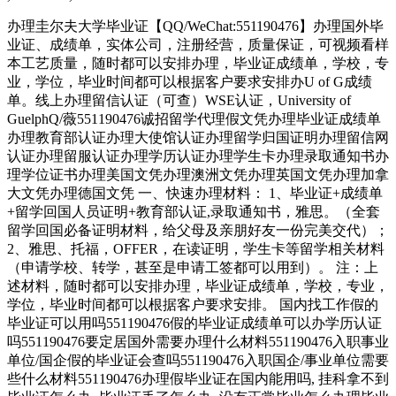
办理圭尔夫大学毕业证【QQ/WeChat:551190476】办理国外毕
业证、成绩单，实体公司，注册经营，质量保证，可视频看样
本工艺质量，随时都可以安排办理，毕业证成绩单，学校，专
业，学位，毕业时间都可以根据客户要求安排办U of G成绩
单。线上办理留信认证（可查）WSE认证，University of
GuelphQ/薇551190476诚招留学代理假文凭办理毕业证成绩单
办理教育部认证办理大使馆认证办理留学归国证明办理留信网
认证办理留服认证办理学历认证办理学生卡办理录取通知书办
理学位证书办理美国文凭办理澳洲文凭办理英国文凭办理加拿
大文凭办理德国文凭 一、快速办理材料： 1、毕业证+成绩单
+留学回国人员证明+教育部认证,录取通知书，雅思。（全套
留学回国必备证明材料，给父母及亲朋好友一份完美交代）；
2、雅思、托福，OFFER，在读证明，学生卡等留学相关材料
（申请学校、转学，甚至是申请工签都可以用到）。 注：上
述材料，随时都可以安排办理，毕业证成绩单，学校，专业，
学位，毕业时间都可以根据客户要求安排。 国内找工作假的
毕业证可以用吗551190476假的毕业证成绩单可以办学历认证
吗551190476要定居国外需要办理什么材料551190476入职事业
单位/国企假的毕业证会查吗551190476入职国企/事业单位需要
些什么材料551190476办理假毕业证在国内能用吗, 挂科拿不到