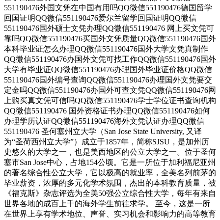
551190476外国文凭在中国有用吗QQ微信551190476德国留学
回国证明QQ微信551190476爱尔兰留学回国证明QQ微信
551190476国外硕士文凭办理QQ微信551190476 网上买文凭可
靠吗QQ微信551190476买国外文凭质量QQ微信551190476国外
本科毕业证怎么办理QQ微信551190476国外大学文凭真制作
QQ微信551190476办国外文凭可找工作QQ微信551190476国外
大学有毕业证QQ微信551190476办理国外毕业证价格QQ微信
551190476国外编号查询QQ微信551190476办理国外文凭要交
定金吗QQ微信551190476办国外可查文凭QQ微信551190476网
上购买真文凭可信吗QQ微信551190476学士学位证书查询机构
QQ微信551190476 国外资格证书办理QQ微信551190476如何
办理学历认证QQ微信551190476海外文凭认证办理QQ微信
551190476 圣何塞州立大学（San Jose State University, 又译
为“圣荷西州立大学”）成立于1857年，简称SJSU，是加州历
史悠久的大学之一，也是美西地区的公立大学之一。位于圣何
塞市San Jose中心，占地154公顷。它是一所位于加利福尼亚州
的著名综合性公立大学，它以极高的就业率，全美名列前茅的
毕业薪资，浓厚的多元化学术氛围，杰出的本科教育质量，被
《福克斯》杂志评选为全美50强公立综合性大学，每年有来自
世界各地的成百上千的海外学生前往求学。 至今，这是一所
在世界上享有学术地位、声誉、实习机会和影响力的高等教育