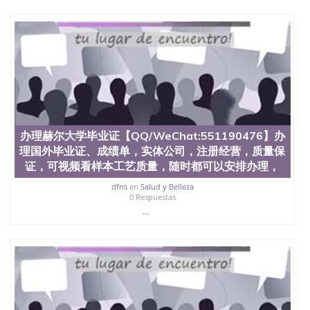
文凭、假文凭假毕业证假学历书制作、假制作、办
理、仿制学位证书、毕业证文凭、文凭毕业证、毕业
证认证、留服认证、使馆认证、使馆证明、使馆留学
回国人员证明、留学生认证、学历认证、文凭认证学
位认证、留学生学历认证、留学生学位认证、英国文
凭学历、美国文凭学历、澳洲文凭学历、加拿大文凭
学历、新西兰学历认证等q:551190476 微信：
551190476 圣何塞州立大学毕业证（San Jose State
University）圣何塞州立大学毕业证（San Jose State
University）圣何塞州立大学毕业证（San Jose State
办理赫尔大学毕业证【QQ/WeChat:551190476】办
University）圣何塞州立大学成绩单（San Jose State
理国外毕业证、成绩单，实体公司，注册经营，质量保
University）圣何塞州立大学成绩单（ San Jose State
证，可视频看样本工艺质量，随时都可以安排办理，
University）圣何塞州立大学成绩单（San Jose State
University）成绩单圣何塞州立大学文凭（San Jose
dfns
en
Salud y Belleza
State University）圣何塞州立大学（San Jose State
0 Respuestas
University）圣何塞州立大学（San Jose State
...
University）圣何塞州立大学（ San Jose State
University）圣何塞州立大学（San Jose State
University）圣何塞州立大学文凭（San Jose State
University）圣何塞州立大学文凭（San Jose State
University）文凭圣何塞州立大学文凭（San Jose
State University）圣何塞州立大学学历（ San Jose
State University）圣何塞州立大学学历（San Jose