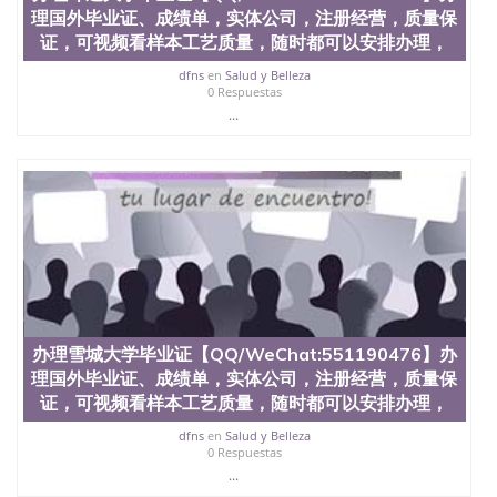
信息，给出操作方案； 2、补充毕业证成绩单等相关
理国外毕业证、成绩单，实体公司，注册经营，质量保
材料； 3、留服注册申请账号，付定金； 4、预约递
证，可视频看样本工艺质量，随时都可以安排办理，
交时间，公司人员陪同客户本人一起去留服递交材
料； 5、等待结果，完成结果书留服直接邮寄给客户
dfns
en
Salud y Belleza
0 Respuestas
6、客户确认收到结果，付余款。 我们对海外大学及
...
学院的毕业证成绩单所使用的材料，尺寸大小，防伪
结构（包括：水印，阴影底纹，钢印LOGO烫金烫
银，LOGO烫金烫银复合重叠。 文字图案浮雕，激光
镭射，紫外荧光，温感，复印防伪）都有原版本文凭
对照。质量得到了广大海外客户群体的认可，同时和
海外学校留学中介， 同时能做到与时俱进，及时掌握
各大院校的（毕业证，成绩单，资格证，学生卡，结
业证，录取通知书，在读证明等相关材料）的版本更
新信息， 能够在时间掌握的海外学历文凭的样版，尺
寸大小，纸张材质，防伪技术等等，并在时间收集到
原版实物，以求达到客户的需求。 我们的优势： 我
们在保证合理定价的同时，坚持较高性价比，通过品
办理雪城大学毕业证【QQ/WeChat:551190476】办
质和效率不断优化，为您倾情诠释什么是高性价比。
理国外毕业证、成绩单，实体公司，注册经营，质量保
咨询顾问：Sam q/微信:551190476 Q/微
证，可视频看样本工艺质量，随时都可以安排办理，
信:551190476办理毕业证成绩单、教育部认证,录取通
知书，雅思，留学回国证明.
dfns
en
Salud y Belleza
0 Respuestas
公司专业制作、办理、仿制、成绩单文凭、改成绩、
...
教育部学历学位认证、毕业证、成绩单、文凭、学历