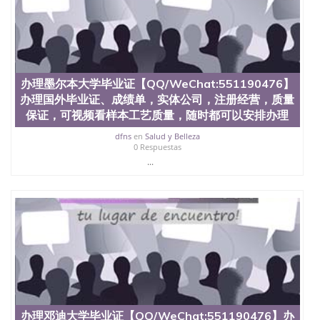
也吸引了众多不同国家的专业人士前来研究与学习。
二、办理流程： 1、收集客户办理信息； 2、客户付
定金下单； 3、公司确认到账转制作点做电子图；
4、电子图做好发给客户确认； 5、电子图确认好转成
品部做成品； 6、成品做好拍照或者视频确认再付余
款； 7、快递给客户（国内顺丰，国外DHL）。 三、
真实网上可查的证明材料 1、教育部学历学位认证，
办理墨尔本大学毕业证【QQ/WeChat:551190476】
留服真实存档可查，存档。 2、留学回国人员证明
办理国外毕业证、成绩单，实体公司，注册经营，质量
（使馆认证），使馆网站真实存档可查。 3、留信网
保证，可视频看样本工艺质量，随时都可以安排办理
真实可查认证办理，存档可查，终身受用。 四、办理
流程农业科学院、艺术与建筑学院、商学院、交流学
dfns
en
Salud y Belleza
0 Respuestas
院、地球及物质科学院、教育学院、工程学院、健康
...
与人类发展学院、信息工程与科学学院、人文学院、
护理学院、科学学院等。学校的教育学院排名在全美
前十名，工学院排名在前十五名，且继续攀升中。纽
约大学为学生们提供本科、硕士及博士学位。学校的
专业课程包括：会计学、MBA、财务、教育、建筑工
程、经济、医学、护理、文学、音乐、生物学、统计
学、美术、电子工程、天文学、农业、环境污染控
制、历史、电气工程、生物工程、建筑设计、工商管
理、材料科学、机械工程、航天工程、土木工程、数
学、化学、英语、社会科学、心理学、戏剧、市场营
销、机械工程、计算机科学、物理学、人工智能、商
科、金融专业 1、客户提供相关材料，确定客户办理
办理邓迪大学毕业证【QQ/WeChat:551190476】办