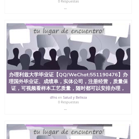
0 Respuestas
University, 又译为“圣荷西州立大学”）成立于1857
...
年，简称SJSU，是加州历史悠久的大学之一，也是美
西地区的公立大学之一。位于圣何塞市San Jose中
心，占地154公顷。它是一所位于加利福尼亚州的著
名综合性公立大学，它以极高的就业率，全美名列前
茅的毕业薪资，浓厚的多元化学术氛围，杰出的本科
教育质量，被《福克斯》杂志评选为全美50强公立综
合性大学，每年有来自世界各地的成百上千的海外学
生前往求学。 至今，这是一所在世界上享有学术地
位、声誉、实习机会和影响力的高等教育机构，并获
誉为美国本科教育质量的核心代表。其计算机系与会
计系更是在当今美国大学教学排名中表现优异。其毕
办理利兹大学毕业证【QQ/WeChat:551190476】办
业生大多可以在其所处地域的世界硅谷中心得到工作
机会。许多硅谷公司甚至在学生大三和大四的学期提
理国外毕业证、成绩单，实体公司，注册经营，质量保
供许多相应科系的实习机会。无论是加州大学系统
证，可视频看样本工艺质量，随时都可以安排办理，
(UC)，还是加州州立大学系统(CSU), 圣何塞州立大学
dfns
en
Salud y Belleza
都占据着加州所有大学中的地理位置。 圣何塞州立大
0 Respuestas
学座落于硅谷(Silicon Valley), 于附近的旧金山-圣何塞
...
地区为全美的重要科技中心。约有学生三万人，超过
134种学士学科和65个硕士学科，并有来自世界60余
国的学生来此就读。其有名的科系如计算机科学，电
子工程学，工商管理学，艺术设计，和航空学等，深
受性肯定及好评；而各种大学部和研究所的商学课程