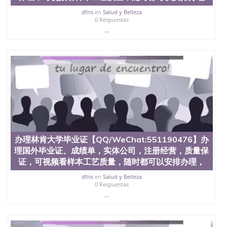
文凭学位qq微信551190476澳洲读CQU中央昆士兰大
dfns
en
Salud y Belleza
学学历 绩单购买学位证书/澳洲读本科硕士做文凭/购
0 Respuestas
买澳洲大学毕业证成绩单假文凭学历
...
offieUniversityofSouthernQueensland 澳洲读书未毕
业找人做文凭学位qq微信551190476澳洲读CQU中央
昆士兰大学学历成绩单购买学位证书/澳洲读本科硕
士做文凭/购买澳洲大学毕业证成绩单假文凭学历办
理伯明翰大学毕业证【QQ/WeChat:551190476】办理
国外毕业证、成绩单，实体公司，注册经营，质量保
证，可视频看样本工艺质量，随时都可以安排办理，
毕业证成绩单，学校，专业，学位，毕业时间都可以
根据客户要求安排办UBH成绩单。线上办理留信认证
（可查）WSE认证，University of Birmingham
办理林肯大学毕业证【QQ/WeChat:551190476】办
理国外毕业证、成绩单，实体公司，注册经营，质量保
证，可视频看样本工艺质量，随时都可以安排办理，
dfns
en
Salud y Belleza
0 Respuestas
...