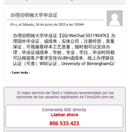
办理伯明翰大学毕业证
【QQ/WeChat:551190476】办理国外毕
, el Sábado, 24 de Junio de 2023 a las 19:04h
dfns
业证、成绩单，实体公司，注册经营，质量
办理伯明翰大学毕业证【QQ/WeChat:551190476】办
保证，可视频看样本工艺质量，随时都可以
理国外毕业证、成绩单，实体公司，注册经营，质量
安排办理
保证，可视频看样本工艺质量，随时都可以安排办
理，毕业证成绩单，学校，专业，学位，毕业时间都
可以根据客户要求安排办UBH成绩单。线上办理留信
认证（可查）WSE认证，University of BirminghamQ/
薇551190476诚招留学代理假文凭办理毕业证成绩单
- Leer más -
办理教育部认证办理大使馆认证办理留学归国证明办
理留信网认证办理留服认证办理学历认证办理学生卡
办理录取通知书办理学位证书办理美国文凭办理澳洲
文凭办理英国文凭办理加拿大文凭办理德国文凭 一、
快速办理材料： 1、毕业证+成绩单+留学回国人员证
明+教育部认证,录取通知书，雅思。（全套留学回国
必备证明材料，给父母及亲朋好友一份完美交代）；
2、雅思、托福，OFFER，在读证明，学生卡等留学
相关材料（申请学校、转学，甚至是申请工签都可以
806 533 423
用到）。 注：上述材料，随时都可以安排办理，毕业
证成绩单，学校，专业，学位，毕业时间都可以根据