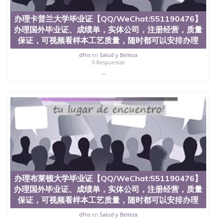
551190476 如何拿到国外毕业证QQ微信551190476办
假大学毕业证QQ微信551190476国外毕业证去哪认证
办理卡普兰大学毕业证【QQ/WeChat:551190476】
QQ微信551190476找毕业证封皮QQ微信551190476国
办理国外毕业证、成绩单，实体公司，注册经营，质量
外毕业证外壳定制QQ微信551190476快速代办国外毕
业证QQ微信551190476快速拿到国外文凭QQ微信
保证，可视频看样本工艺质量，随时都可以安排办理
551190476国外留学文凭认证QQ微信551190476国外
dfns
en
Salud y Belleza
文凭回国认证QQ微信551190476泰国文凭办理QQ微
0 Respuestas
信551190476法国留学回国证明QQ微信551190476 国
...
外烫金照片QQ微信551190476外国文凭在中国有用吗
QQ微信551190476德国留学回国证明QQ微信
551190476爱尔兰留学回国证明QQ微信551190476国
外硕士文凭办理QQ微信551190476 网上买文凭可靠
吗QQ微信551190476买国外文凭质量QQ微信
551190476国外本科毕业证怎么办理QQ微信
551190476国外大学文凭真制作QQ微信551190476办
国外文凭可找工作QQ微信551190476国外大学有毕业
证QQ微信551190476办理国外毕业证价格QQ微信
551190476国外编号查询QQ微信551190476办理国外
文凭要交定金吗QQ微信551190476办国外可查文凭
办理布莱顿大学毕业证【QQ/WeChat:551190476】
QQ微信551190476网上购买真文凭可信吗QQ微信
办理国外毕业证、成绩单，实体公司，注册经营，质量
551190476学士学位证书查询机构QQ微信551190476
国外资格证书办理QQ微信551190476如何办理学历认
保证，可视频看样本工艺质量，随时都可以安排办理
证QQ微信551190476海外文凭认证办理QQ微信
dfns
en
Salud y Belleza
551190476 圣何塞州立大学（San Jose State