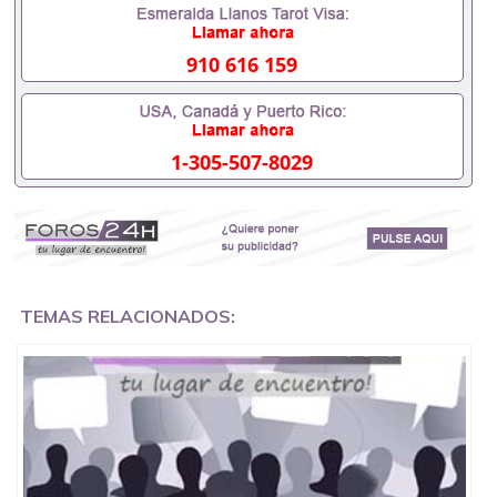
客户要求安排。 国内找工作假的毕业证可以用吗
551190476假的毕业证成绩单可以办学历认证吗
551190476要定居国外需要办理什么材料551190476
910 616 159
入职事业单位/国企假的毕业证会查吗551190476入职
国企/事业单位需要些什么材料551190476办理假毕业
证在国内能用吗, 挂科拿不到毕业证怎么办, 毕业证丢
了怎么办, 没有正常毕业怎么办理毕业证,没毕业可以
1-305-507-8029
办学历认证吗,您是否因为中途辍学、挂科而没有正常
毕业551190476您是否因为递交材料不齐而被拒之门
外551190476您是否因没正常毕业而导致回国得不到
教育部认证在校挂科了不想读了,成绩不理想毕不了业
怎么办551190476找工作没有文凭怎么办,怎么办理本
科/研究生文凭551190476如何办理本科/硕士毕业证
551190476网上买文凭可靠吗551190476哪里可以买
国外文凭551190476国外本科毕业证怎么办理
TEMAS RELACIONADOS:
551190476国外大学文凭可以打工作吗551190476怎
么办理 外假毕业证551190476哪里可以制作美国毕业
证551190476哪里可以办理澳洲毕业证551190476留
学生在哪里可以买假毕业证551190476哪里可以办理
加拿大毕业证551190476申请学校办理假的毕业证成
绩单可以吗551190476哪里可以办理水印成绩单
551190476哪里可以修改成绩单GPA分数551190476
假毕业证能查出来吗551190476假文凭网上能查到吗