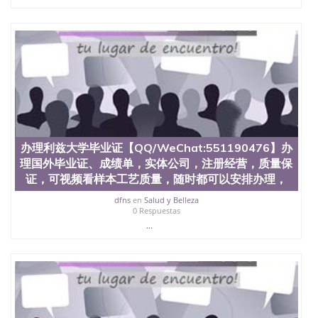
年，简称SJSU，是加州历史悠久的大学之一，也是美
西地区的公立大学之一。位于圣何塞市San Jose中
心，占地154公顷。它是一所位于加利福尼亚州的著
名综合性公立大学，它以极高的就业率，全美名列前
茅的毕业薪资，浓厚的多元化学术氛围，杰出的本科
教育质量，被《福克斯》杂志评选为全美50强公立综
合性大学，每年有来自世界各地的成百上千的海外学
生前往求学。 至今，这是一所在世界上享有学术地
位、声誉、实习机会和影响力的高等教育机构，并获
誉为美国本科教育质量的核心代表。其计算机系与会
计系更是在当今美国大学教学排名中表现优异。其毕
办理利兹大学毕业证【QQ/WeChat:551190476】办
业生大多可以在其所处地域的世界硅谷中心得到工作
理国外毕业证、成绩单，实体公司，注册经营，质量保
机会。许多硅谷公司甚至在学生大三和大四的学期提
证，可视频看样本工艺质量，随时都可以安排办理，
供许多相应科系的实习机会。无论是加州大学系统
(UC)，还是加州州立大学系统(CSU), 圣何塞州立大学
dfns
en
Salud y Belleza
都占据着加州所有大学中的地理位置。 圣何塞州立大
0 Respuestas
学座落于硅谷(Silicon Valley), 于附近的旧金山-圣何塞
...
地区为全美的重要科技中心。约有学生三万人，超过
134种学士学科和65个硕士学科，并有来自世界60余
国的学生来此就读。其有名的科系如计算机科学，电
子工程学，工商管理学，艺术设计，和航空学等，深
受性肯定及好评；而各种大学部和研究所的商学课程
也吸引了众多不同国家的专业人士前来研究与学习。