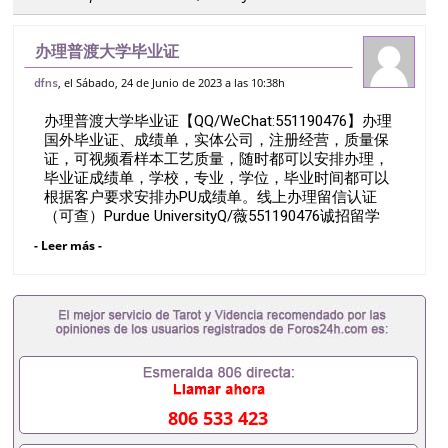
办理普渡大学毕业证
【QQ/WeChat:551190476】办理国外毕
, el Sábado, 24 de Junio de 2023 a las 10:38h
dfns
业证、成绩单，实体公司，注册经营，质量
办理普渡大学毕业证【QQ/WeChat:551190476】办理
保证，可视频看样本工艺质量，随时都可以
国外毕业证、成绩单，实体公司，注册经营，质量保
安排办理，
证，可视频看样本工艺质量，随时都可以安排办理，
毕业证成绩单，学校，专业，学位，毕业时间都可以
根据客户要求安排办PU成绩单。线上办理留信认证
（可查）Purdue UniversityQ/薇551190476诚招留学
代理假文凭办理毕业证成绩单办理教育部认证办理大
- Leer más -
使馆认证办理留学归国证明办理留信网认证办理留服
认证办理学历认证办理学生卡办理录取通知书办理学
位证书办理美国文凭办理澳洲文凭办理英国文凭办理
加拿大文凭办理德国文凭 一、快速办理材料： 1、毕
业证+成绩单+留学回国人员证明+教育部认证,录取通
知书，雅思。（全套留学回国必备证明材料，给父母
及亲朋好友一份完美交代）； 2、雅思、托福，
OFFER，在读证明，学生卡等留学相关材料（申请学
校、转学，甚至是申请工签都可以用到）。 注：上述
806 533 423
材料，随时都可以安排办理，毕业证成绩单，学校，
专业，学位，毕业时间都可以根据客户要求安排。 国