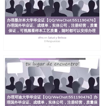
二、办理流程： 1、收集客户办理信息； 2、客户付
定金下单； 3、公司确认到账转制作点做电子图；
4、电子图做好发给客户确认； 5、电子图确认好转成
品部做成品； 6、成品做好拍照或者视频确认再付余
款； 7、快递给客户（国内顺丰，国外DHL）。 三、
办理墨尔本大学毕业证【QQ/WeChat:551190476】
真实网上可查的证明材料 1、教育部学历学位认证，
办理国外毕业证、成绩单，实体公司，注册经营，质量
留服真实存档可查，存档。 2、留学回国人员证明
保证，可视频看样本工艺质量，随时都可以安排办理
（使馆认证），使馆网站真实存档可查。 3、留信网
真实可查认证办理，存档可查，终身受用。 四、办理
dfns
en
Salud y Belleza
流程农业科学院、艺术与建筑学院、商学院、交流学
0 Respuestas
院、地球及物质科学院、教育学院、工程学院、健康
...
与人类发展学院、信息工程与科学学院、人文学院、
护理学院、科学学院等。学校的教育学院排名在全美
前十名，工学院排名在前十五名，且继续攀升中。纽
约大学为学生们提供本科、硕士及博士学位。学校的
专业课程包括：会计学、MBA、财务、教育、建筑工
程、经济、医学、护理、文学、音乐、生物学、统计
学、美术、电子工程、天文学、农业、环境污染控
制、历史、电气工程、生物工程、建筑设计、工商管
理、材料科学、机械工程、航天工程、土木工程、数
学、化学、英语、社会科学、心理学、戏剧、市场营
销、机械工程、计算机科学、物理学、人工智能、商
办理邓迪大学毕业证【QQ/WeChat:551190476】办
科、金融专业 1、客户提供相关材料，确定客户办理
理国外毕业证、成绩单，实体公司，注册经营，质量保
信息，给出操作方案； 2、补充毕业证成绩单等相关