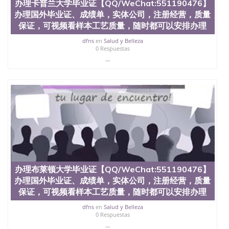
QQ微信551190476办假大学毕业证QQ微信551190476
办理卡普兰大学毕业证【QQ/WeChat:551190476】
国外毕业证去哪认证QQ微信551190476找毕业证封皮
办理国外毕业证、成绩单，实体公司，注册经营，质量
QQ微信551190476国外毕业证外壳定制QQ微信
保证，可视频看样本工艺质量，随时都可以安排办理
551190476快速代办国外毕业证QQ微信551190476快
速拿到国外文凭QQ微信551190476国外留学文凭认证
dfns
en
Salud y Belleza
0 Respuestas
QQ微信551190476国外文凭回国认证QQ微信
...
551190476泰国文凭办理QQ微信551190476法国留学
回国证明QQ微信551190476 国外烫金照片QQ微信
551190476外国文凭在中国有用吗QQ微信551190476
德国留学回国证明QQ微信551190476爱尔兰留学回国
证明QQ微信551190476国外硕士文凭办理QQ微信
551190476 网上买文凭可靠吗QQ微信551190476买国
外文凭质量QQ微信551190476国外本科毕业证怎么办
理QQ微信551190476国外大学文凭真制作QQ微信
551190476办国外文凭可找工作QQ微信551190476国
外大学有毕业证QQ微信551190476办理国外毕业证价
格QQ微信551190476国外编号查询QQ微信551190476
办理国外文凭要交定金吗QQ微信551190476办国外可
办理布莱顿大学毕业证【QQ/WeChat:551190476】
查文凭QQ微信551190476网上购买真文凭可信吗QQ
办理国外毕业证、成绩单，实体公司，注册经营，质量
微信551190476学士学位证书查询机构QQ微信
保证，可视频看样本工艺质量，随时都可以安排办理
551190476 国外资格证书办理QQ微信551190476如何
办理学历认证QQ微信551190476海外文凭认证办理
dfns
en
Salud y Belleza
0 Respuestas
QQ微信551190476 圣何塞州立大学（San Jose State
University, 又译为“圣荷西州立大学”）成立于1857
...