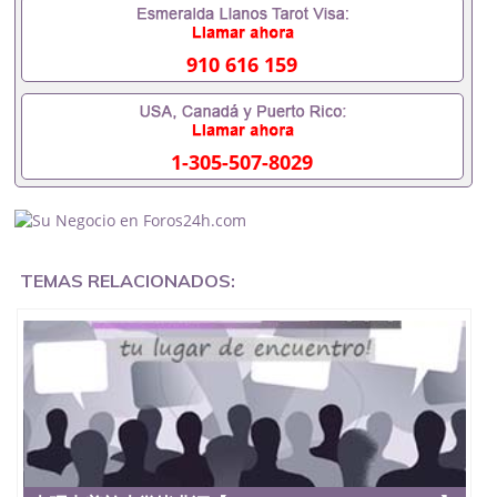
内找工作假的毕业证可以用吗551190476假的毕业证
成绩单可以办学历认证吗551190476要定居国外需要
办理什么材料551190476入职事业单位/国企假的毕业
910 616 159
证会查吗551190476入职国企/事业单位需要些什么材
料551190476办理假毕业证在国内能用吗, 挂科拿不到
毕业证怎么办, 毕业证丢了怎么办, 没有正常毕业怎么
办理毕业证,没毕业可以办学历认证吗,您是否因为中
1-305-507-8029
途辍学、挂科而没有正常毕业551190476您是否因为
递交材料不齐而被拒之门外551190476您是否因没正
常毕业而导致回国得不到教育部认证在校挂科了不想
读了,成绩不理想毕不了业怎么办551190476找工作没
有文凭怎么办,怎么办理本科/研究生文凭551190476
如何办理本科/硕士毕业证551190476网上买文凭可靠
TEMAS RELACIONADOS:
吗551190476哪里可以买国外文凭551190476国外本
科毕业证怎么办理551190476国外大学文凭可以打工
作吗551190476怎么办理 外假毕业证551190476哪里
可以制作美国毕业证551190476哪里可以办理澳洲毕
业证551190476留学生在哪里可以买假毕业证
551190476哪里可以办理加拿大毕业证551190476申
请学校办理假的毕业证成绩单可以吗551190476哪里
可以办理水印成绩单551190476哪里可以修改成绩单
GPA分数551190476假毕业证能查出来吗551190476
假文凭网上能查到吗551190476 如何拿到国外毕业证