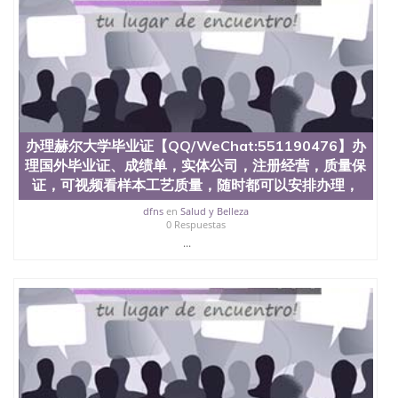
理、仿制学位证书、毕业证文凭、文凭毕业证、毕业
证认证、留服认证、使馆认证、使馆证明、使馆留学
回国人员证明、留学生认证、学历认证、文凭认证学
位认证、留学生学历认证、留学生学位认证、英国文
凭学历、美国文凭学历、澳洲文凭学历、加拿大文凭
学历、新西兰学历认证等q:551190476 微信：
551190476 圣何塞州立大学毕业证（San Jose State
University）圣何塞州立大学毕业证（San Jose State
办理赫尔大学毕业证【QQ/WeChat:551190476】办
University）圣何塞州立大学毕业证（San Jose State
University）圣何塞州立大学成绩单（San Jose State
理国外毕业证、成绩单，实体公司，注册经营，质量保
University）圣何塞州立大学成绩单（ San Jose State
证，可视频看样本工艺质量，随时都可以安排办理，
University）圣何塞州立大学成绩单（San Jose State
dfns
en
Salud y Belleza
University）成绩单圣何塞州立大学文凭（San Jose
0 Respuestas
State University）圣何塞州立大学（San Jose State
...
University）圣何塞州立大学（San Jose State
University）圣何塞州立大学（ San Jose State
University）圣何塞州立大学（San Jose State
University）圣何塞州立大学文凭（San Jose State
University）圣何塞州立大学文凭（San Jose State
University）文凭圣何塞州立大学文凭（San Jose
State University）圣何塞州立大学学历（ San Jose
State University）圣何塞州立大学学历（San Jose
State University）圣何塞州立大学学历（San Jose