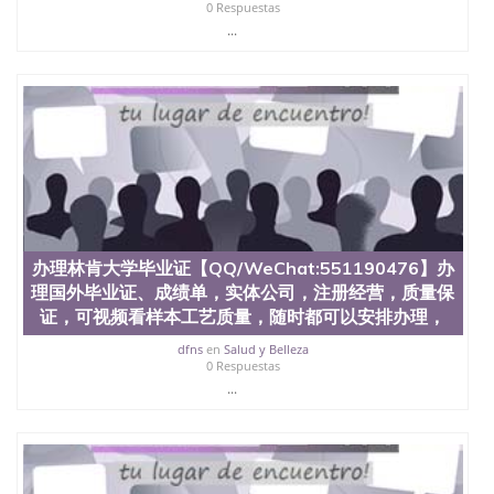
0 Respuestas
学学历 绩单购买学位证书/澳洲读本科硕士做文凭/购
...
买澳洲大学毕业证成绩单假文凭学历
offieUniversityofSouthernQueensland 澳洲读书未毕
业找人做文凭学位qq微信551190476澳洲读CQU中央
昆士兰大学学历成绩单购买学位证书/澳洲读本科硕
士做文凭/购买澳洲大学毕业证成绩单假文凭学历办
理普渡大学毕业证【QQ/WeChat:551190476】办理国
外毕业证、成绩单，实体公司，注册经营，质量保
证，可视频看样本工艺质量，随时都可以安排办理，
毕业证成绩单，学校，专业，学位，毕业时间都可以
根据客户要求安排办PU成绩单。线上办理留信认证
（可查）Purdue University
办理林肯大学毕业证【QQ/WeChat:551190476】办
理国外毕业证、成绩单，实体公司，注册经营，质量保
证，可视频看样本工艺质量，随时都可以安排办理，
dfns
en
Salud y Belleza
0 Respuestas
...