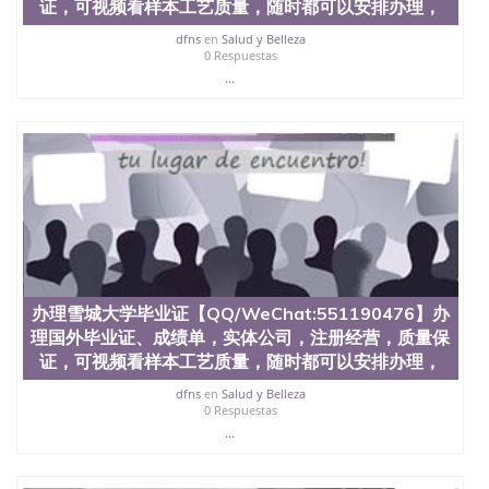
证，可视频看样本工艺质量，随时都可以安排办理，
材料； 3、留服注册申请账号，付定金； 4、预约递
交时间，公司人员陪同客户本人一起去留服递交材
dfns
en
Salud y Belleza
料； 5、等待结果，完成结果书留服直接邮寄给客户
0 Respuestas
6、客户确认收到结果，付余款。 我们对海外大学及
...
学院的毕业证成绩单所使用的材料，尺寸大小，防伪
结构（包括：水印，阴影底纹，钢印LOGO烫金烫
银，LOGO烫金烫银复合重叠。 文字图案浮雕，激光
镭射，紫外荧光，温感，复印防伪）都有原版本文凭
对照。质量得到了广大海外客户群体的认可，同时和
海外学校留学中介， 同时能做到与时俱进，及时掌握
各大院校的（毕业证，成绩单，资格证，学生卡，结
业证，录取通知书，在读证明等相关材料）的版本更
新信息， 能够在时间掌握的海外学历文凭的样版，尺
寸大小，纸张材质，防伪技术等等，并在时间收集到
原版实物，以求达到客户的需求。 我们的优势： 我
办理雪城大学毕业证【QQ/WeChat:551190476】办
们在保证合理定价的同时，坚持较高性价比，通过品
理国外毕业证、成绩单，实体公司，注册经营，质量保
质和效率不断优化，为您倾情诠释什么是高性价比。
证，可视频看样本工艺质量，随时都可以安排办理，
咨询顾问：Sam q/微信:551190476 Q/微
信:551190476办理毕业证成绩单、教育部认证,录取通
dfns
en
Salud y Belleza
知书，雅思，留学回国证明.
0 Respuestas
...
公司专业制作、办理、仿制、成绩单文凭、改成绩、
教育部学历学位认证、毕业证、成绩单、文凭、学历
文凭、假文凭假毕业证假学历书制作、假制作、办