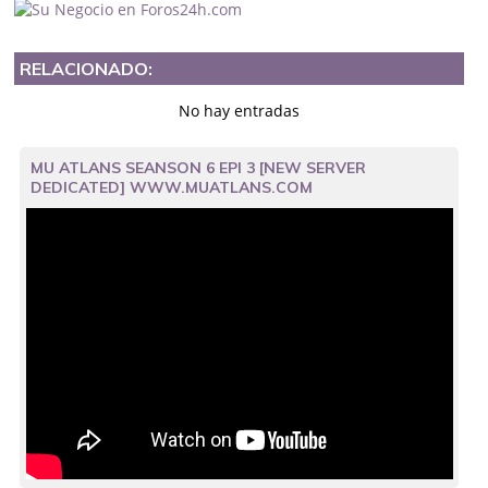
RELACIONADO:
No hay entradas
MU ATLANS SEANSON 6 EPI 3 [NEW SERVER
DEDICATED] WWW.MUATLANS.COM