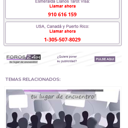
成绩单可以办学历认证吗551190476要定居国外需要
办理什么材料551190476入职事业单位/国企假的毕业
证会查吗551190476入职国企/事业单位需要些什么材
910 616 159
料551190476办理假毕业证在国内能用吗, 挂科拿不到
毕业证怎么办, 毕业证丢了怎么办, 没有正常毕业怎么
办理毕业证,没毕业可以办学历认证吗,您是否因为中
途辍学、挂科而没有正常毕业551190476您是否因为
1-305-507-8029
递交材料不齐而被拒之门外551190476您是否因没正
常毕业而导致回国得不到教育部认证在校挂科了不想
读了,成绩不理想毕不了业怎么办551190476找工作没
有文凭怎么办,怎么办理本科/研究生文凭551190476
如何办理本科/硕士毕业证551190476网上买文凭可靠
吗551190476哪里可以买国外文凭551190476国外本
科毕业证怎么办理551190476国外大学文凭可以打工
作吗551190476怎么办理 外假毕业证551190476哪里
TEMAS RELACIONADOS:
可以制作美国毕业证551190476哪里可以办理澳洲毕
业证551190476留学生在哪里可以买假毕业证
551190476哪里可以办理加拿大毕业证551190476申
请学校办理假的毕业证成绩单可以吗551190476哪里
可以办理水印成绩单551190476哪里可以修改成绩单
GPA分数551190476假毕业证能查出来吗551190476
假文凭网上能查到吗551190476 如何拿到国外毕业证
QQ微信551190476办假大学毕业证QQ微信551190476
国外毕业证去哪认证QQ微信551190476找毕业证封皮