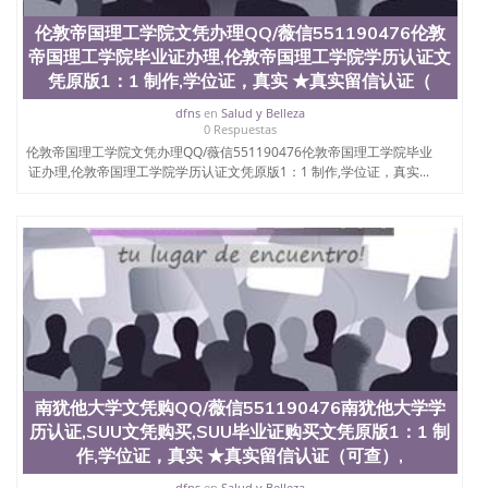
QQ微信551190476国外毕业证外壳定制QQ微信
伦敦帝国理工学院文凭办理QQ/薇信551190476伦敦
551190476快速代办国外毕业证QQ微信551190476快
帝国理工学院毕业证办理,伦敦帝国理工学院学历认证文
速拿到国外文凭QQ微信551190476国外留学文凭认证
QQ微信551190476国外文凭回国认证QQ微信
凭原版1：1 制作,学位证，真实 ★真实留信认证（
551190476泰国文凭办理QQ微信551190476法国留学
dfns
en
Salud y Belleza
回国证明QQ微信551190476 国外烫金照片QQ微信
0 Respuestas
551190476外国文凭在中国有用吗QQ微信551190476
伦敦帝国理工学院文凭办理QQ/薇信551190476伦敦帝国理工学院毕业
德国留学回国证明QQ微信551190476爱尔兰留学回国
证办理,伦敦帝国理工学院学历认证文凭原版1：1 制作,学位证，真实...
证明QQ微信551190476国外硕士文凭办理QQ微信
551190476 网上买文凭可靠吗QQ微信551190476买国
外文凭质量QQ微信551190476国外本科毕业证怎么办
理QQ微信551190476国外大学文凭真制作QQ微信
551190476办国外文凭可找工作QQ微信551190476国
外大学有毕业证QQ微信551190476办理国外毕业证价
格QQ微信551190476国外编号查询QQ微信551190476
办理国外文凭要交定金吗QQ微信551190476办国外可
查文凭QQ微信551190476网上购买真文凭可信吗QQ
微信551190476学士学位证书查询机构QQ微信
551190476 国外资格证书办理QQ微信551190476如何
南犹他大学文凭购QQ/薇信551190476南犹他大学学
办理学历认证QQ微信551190476海外文凭认证办理
历认证,SUU文凭购买,SUU毕业证购买文凭原版1：1 制
QQ微信551190476 圣何塞州立大学（San Jose State
University, 又译为“圣荷西州立大学”）成立于1857
作,学位证，真实 ★真实留信认证（可查）,
年，简称SJSU，是加州历史悠久的大学之一，也是美
dfns
en
Salud y Belleza