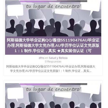
4、电子图做好发给客户确认； 5、电子图确认好转成
品部做成品； 6、成品做好拍照或者视频确认再付余
款； 7、快递给客户（国内顺丰，国外DHL）。 三、
真实网上可查的证明材料 1、教育部学历学位认证，
留服真实存档可查，存档。 2、留学回国人员证明
（使馆认证），使馆网站真实存档可查。 3、留信网
真实可查认证办理，存档可查，终身受用。 四、办理
流程农业科学院、艺术与建筑学院、商学院、交流学
院、地球及物质科学院、教育学院、工程学院、健康
阿斯福德大学毕业证购QQ/薇信551190476AU毕业证
与人类发展学院、信息工程与科学学院、人文学院、
办理,阿斯福德大学文凭办理,AU学历学位认证文凭原版
护理学院、科学学院等。学校的教育学院排名在全美
1：1 制作,学位证，真实 ★真实留信认证（可
前十名，工学院排名在前十五名，且继续攀升中。纽
约大学为学生们提供本科、硕士及博士学位。学校的
dfns
en
Salud y Belleza
0 Respuestas
专业课程包括：会计学、MBA、财务、教育、建筑工
阿斯福德大学毕业证购QQ/薇信551190476AU毕业证办理,阿斯福德大
程、经济、医学、护理、文学、音乐、生物学、统计
学文凭办理,AU学历学位认证文凭原版1：1 制作,学位证，真实...
学、美术、电子工程、天文学、农业、环境污染控
制、历史、电气工程、生物工程、建筑设计、工商管
理、材料科学、机械工程、航天工程、土木工程、数
学、化学、英语、社会科学、心理学、戏剧、市场营
销、机械工程、计算机科学、物理学、人工智能、商
科、金融专业 1、客户提供相关材料，确定客户办理
信息，给出操作方案； 2、补充毕业证成绩单等相关
材料； 3、留服注册申请账号，付定金； 4、预约递