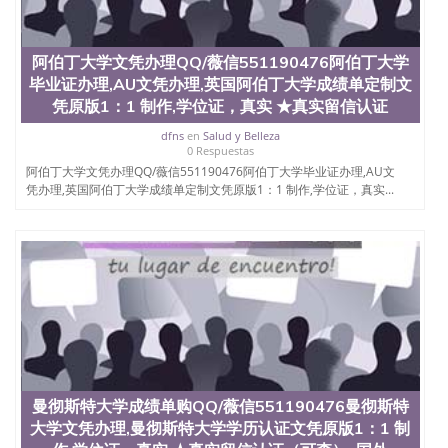
交时间，公司人员陪同客户本人一起去留服递交材
料； 5、等待结果，完成结果书留服直接邮寄给客户
6、客户确认收到结果，付余款。 我们对海外大学及
学院的毕业证成绩单所使用的材料，尺寸大小，防伪
阿伯丁大学文凭办理QQ/薇信551190476阿伯丁大学
结构（包括：水印，阴影底纹，钢印LOGO烫金烫
毕业证办理,AU文凭办理,英国阿伯丁大学成绩单定制文
银，LOGO烫金烫银复合重叠。 文字图案浮雕，激光
凭原版1：1 制作,学位证，真实 ★真实留信认证
镭射，紫外荧光，温感，复印防伪）都有原版本文凭
对照。质量得到了广大海外客户群体的认可，同时和
dfns
en
Salud y Belleza
0 Respuestas
海外学校留学中介， 同时能做到与时俱进，及时掌握
阿伯丁大学文凭办理QQ/薇信551190476阿伯丁大学毕业证办理,AU文
各大院校的（毕业证，成绩单，资格证，学生卡，结
凭办理,英国阿伯丁大学成绩单定制文凭原版1：1 制作,学位证，真实...
业证，录取通知书，在读证明等相关材料）的版本更
新信息， 能够在时间掌握的海外学历文凭的样版，尺
寸大小，纸张材质，防伪技术等等，并在时间收集到
原版实物，以求达到客户的需求。 我们的优势： 我
们在保证合理定价的同时，坚持较高性价比，通过品
质和效率不断优化，为您倾情诠释什么是高性价比。
咨询顾问：Sam q/微信:551190476 Q/微
信:551190476办理毕业证成绩单、教育部认证,录取通
知书，雅思，留学回国证明.
公司专业制作、办理、仿制、成绩单文凭、改成绩、
教育部学历学位认证、毕业证、成绩单、文凭、学历
曼彻斯特大学成绩单购QQ/薇信551190476曼彻斯特
文凭、假文凭假毕业证假学历书制作、假制作、办
大学文凭办理,曼彻斯特大学学历认证文凭原版1：1 制
理、仿制学位证书、毕业证文凭、文凭毕业证、毕业