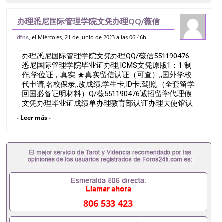
办理悉尼国际管理学院文凭办理QQ/薇信
551190476悉尼国际管理学院毕业证办
, el Miércoles, 21 de Junio de 2023 a las 06:46h
dfns
理,ICMS文凭原版1：1 制作,学位证，真实
办理悉尼国际管理学院文凭办理QQ/薇信551190476
★真实留信认证（可查）,,国
悉尼国际管理学院毕业证办理,ICMS文凭原版1：1 制
作,学位证，真实 ★真实留信认证（可查）,,国外学校
代申请,名校保录,,改成绩,学生卡,ID卡,驾照,（全套留学
回国必备证明材料）Q/薇551190476诚招留学代理假
文凭办理毕业证成绩单办理教育部认证办理大使馆认
证办理留学归国证明办理留信网认证办理留服认证办
- Leer más -
理学历认证办理学生卡办理录取通知书办理学位证书
办理美国文凭办理澳洲文凭办理英国文凭办理加拿大
文凭办理德国文凭 一、快速办理材料： 1、毕业证
+成绩单+留学回国人员证明+教育部认证,录取通知
书，雅思。（全套留学回国必备证明材料，给父母及
亲朋好友一份完美交代）； 2、雅思、托福，
OFFER，在读证明，学生卡等留学相关材料（申请学
校、转学，甚至是申请工签都可以用到）。 注：上述
材料，随时都可以安排办理，毕业证成绩单，学校，
806 533 423
专业，学位，毕业时间都可以根据客户要求安排。 国
内找工作假的毕业证可以用吗551190476假的毕业证