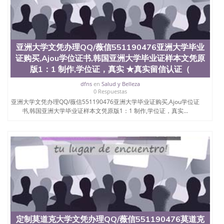
买澳洲大学毕业证成绩单假文凭学历
offieUniversityofSouthernQueensland 澳洲读书未毕
业找人做文凭学位qq微信551190476澳洲读CQU中央
昆士兰大学学历成绩单购买学位证书/澳洲读本科硕
士做文凭/购买澳洲大学毕业证成绩单假文凭学历办
亚洲大学文凭办理QQ/薇信551190476亚洲大学毕业
理悉尼国际管理学院文凭办理QQ/薇信551190476悉
证购买,Ajou学位证书,韩国亚洲大学毕业证样本文凭原
尼国际管理学院毕业证办理,ICMS文凭原版1：1 制作,
学位证，真实 ★真实留信认证（可查）,,国外学校代
版1：1 制作,学位证，真实 ★真实留信认证（
申请,名校保录,,改成绩,学生卡,ID卡,驾照,（全套留学回
dfns
en
Salud y Belleza
国必备证明材料）
0 Respuestas
亚洲大学文凭办理QQ/薇信551190476亚洲大学毕业证购买,Ajou学位证
书,韩国亚洲大学毕业证样本文凭原版1：1 制作,学位证，真实...
定制莫道克大学文凭办理QQ/薇信551190476莫道克