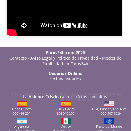
Foros24h.com 2026
Contacto
-
Aviso Legal y Política de Privacidad
-
Modos de
Publicidad en Foros24h
Usuarios Online:
No hay usuarios
Tarot sí o no: cómo hacer una tirada
-
20 Amarres de Amor
La
Vidente Cristina
atenderá tus consultas:
Efectivos
-
Videntes Buenas
Línea Directa
Visa y PayPal
USA, Canadá, Pto. Rico
806 499 281
954 040 256
1-305-507-8029
Argentina
México
Resto del Mundo
+54 (11) 52198820
+52 (55) 85266010
+34 954 040 256