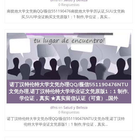
西地区的公立大学之一。位于圣何塞市San Jose中
0 Respuestas
心，占地154公顷。它是一所位于加利福尼亚州的著
南犹他大学文凭购QQ/薇信551190476南犹他大学学历认证,SUU文凭购
名综合性公立大学，它以极高的就业率，全美名列前
买,SUU毕业证购买文凭原版1：1 制作,学位证，真实...
茅的毕业薪资，浓厚的多元化学术氛围，杰出的本科
教育质量，被《福克斯》杂志评选为全美50强公立综
合性大学，每年有来自世界各地的成百上千的海外学
生前往求学。 至今，这是一所在世界上享有学术地
位、声誉、实习机会和影响力的高等教育机构，并获
誉为美国本科教育质量的核心代表。其计算机系与会
计系更是在当今美国大学教学排名中表现优异。其毕
业生大多可以在其所处地域的世界硅谷中心得到工作
机会。许多硅谷公司甚至在学生大三和大四的学期提
供许多相应科系的实习机会。无论是加州大学系统
(UC)，还是加州州立大学系统(CSU), 圣何塞州立大学
诺丁汉特伦特大学文凭办理QQ/薇信551190476NTU
都占据着加州所有大学中的地理位置。 圣何塞州立大
学座落于硅谷(Silicon Valley), 于附近的旧金山-圣何塞
文凭办理,诺丁汉特伦特大学毕业证文凭原版1：1 制作,
地区为全美的重要科技中心。约有学生三万人，超过
学位证，真实 ★真实留信认证（可查）,,国外
134种学士学科和65个硕士学科，并有来自世界60余
dfns
en
Salud y Belleza
国的学生来此就读。其有名的科系如计算机科学，电
0 Respuestas
子工程学，工商管理学，艺术设计，和航空学等，深
诺丁汉特伦特大学文凭办理QQ/薇信551190476NTU文凭办理,诺丁汉特
受性肯定及好评；而各种大学部和研究所的商学课程
伦特大学毕业证文凭原版1：1 制作,学位证，真实...
也吸引了众多不同国家的专业人士前来研究与学习。
二、办理流程： 1、收集客户办理信息； 2、客户付
定金下单； 3、公司确认到账转制作点做电子图；