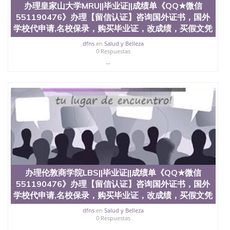
办理皇家山大学MRU||毕业证||成绩单《QQ★微信
拿到国外毕业证QQ微信551190476办假大学毕业证
551190476》办理【留信认证】咨询国外证书，国外
QQ微信551190476国外毕业证去哪认证QQ微信
551190476找毕业证封皮QQ微信551190476国外毕业
学校代申请,名校保录，购买毕业证，改成绩，买假文凭
证外壳定制QQ微信551190476快速代办国外毕业证
dfns
en
Salud y Belleza
QQ微信551190476快速拿到国外文凭QQ微信
0 Respuestas
551190476国外留学文凭认证QQ微信551190476国外
...
文凭回国认证QQ微信551190476泰国文凭办理QQ微
信551190476法国留学回国证明QQ微信551190476 国
外烫金照片QQ微信551190476外国文凭在中国有用吗
QQ微信551190476德国留学回国证明QQ微信
551190476爱尔兰留学回国证明QQ微信551190476国
外硕士文凭办理QQ微信551190476 网上买文凭可靠
吗QQ微信551190476买国外文凭质量QQ微信
551190476国外本科毕业证怎么办理QQ微信
551190476国外大学文凭真制作QQ微信551190476办
国外文凭可找工作QQ微信551190476国外大学有毕业
证QQ微信551190476办理国外毕业证价格QQ微信
办理伦敦商学院LBS||毕业证||成绩单《QQ★微信
551190476国外编号查询QQ微信551190476办理国外
551190476》办理【留信认证】咨询国外证书，国外
文凭要交定金吗QQ微信551190476办国外可查文凭
QQ微信551190476网上购买真文凭可信吗QQ微信
学校代申请,名校保录，购买毕业证，改成绩，买假文凭
551190476学士学位证书查询机构QQ微信551190476
dfns
en
Salud y Belleza
国外资格证书办理QQ微信551190476如何办理学历认
0 Respuestas
证QQ微信551190476海外文凭认证办理QQ微信
...