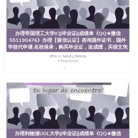
办理帝国理工大学IC||毕业证||成绩单《QQ★微信
551190476》办理【留信认证】咨询国外证书，国外
学校代申请,名校保录，购买毕业证，改成绩，买假文凭
dfns
en
Salud y Belleza
0 Respuestas
...
办理利物浦UOL大学||毕业证||成绩单《QQ★微信