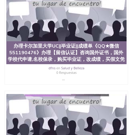
教育部学历学位认证、毕业证、成绩单、文凭、学历
文凭、假文凭假毕业证假学历书制作、假制作、办
理、仿制学位证书、毕业证文凭、文凭毕业证、毕业
证认证、留服认证、使馆认证、使馆证明、使馆留学
回国人员证明、留学生认证、学历认证、文凭认证学
位认证、留学生学历认证、留学生学位认证、英国文
凭学历、美国文凭学历、澳洲文凭学历、加拿大文凭
学历、新西兰学历认证等q:551190476 微信：
办理卡尔加里大学UC||毕业证||成绩单《QQ★微信
551190476 圣何塞州立大学毕业证（San Jose State
551190476》办理【留信认证】咨询国外证书，国外
University）圣何塞州立大学毕业证（San Jose State
学校代申请,名校保录，购买毕业证，改成绩，买假文凭
University）圣何塞州立大学毕业证（San Jose State
University）圣何塞州立大学成绩单（San Jose State
dfns
en
Salud y Belleza
University）圣何塞州立大学成绩单（ San Jose State
0 Respuestas
University）圣何塞州立大学成绩单（San Jose State
...
University）成绩单圣何塞州立大学文凭（San Jose
State University）圣何塞州立大学（San Jose State
University）圣何塞州立大学（San Jose State
University）圣何塞州立大学（ San Jose State
University）圣何塞州立大学（San Jose State
University）圣何塞州立大学文凭（San Jose State
University）圣何塞州立大学文凭（San Jose State
University）文凭圣何塞州立大学文凭（San Jose
State University）圣何塞州立大学学历（ San Jose
State University）圣何塞州立大学学历（San Jose