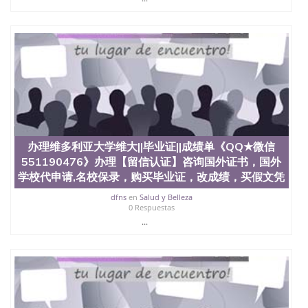
551190476 圣何塞州立大学（San Jose State
University, 又译为“圣荷西州立大学”）成立于1857
年，简称SJSU，是加州历史悠久的大学之一，也是美
西地区的公立大学之一。位于圣何塞市San Jose中
心，占地154公顷。它是一所位于加利福尼亚州的著
名综合性公立大学，它以极高的就业率，全美名列前
茅的毕业薪资，浓厚的多元化学术氛围，杰出的本科
教育质量，被《福克斯》杂志评选为全美50强公立综
合性大学，每年有来自世界各地的成百上千的海外学
生前往求学。 至今，这是一所在世界上享有学术地
位、声誉、实习机会和影响力的高等教育机构，并获
办理维多利亚大学维大||毕业证||成绩单《QQ★微信
誉为美国本科教育质量的核心代表。其计算机系与会
计系更是在当今美国大学教学排名中表现优异。其毕
551190476》办理【留信认证】咨询国外证书，国外
业生大多可以在其所处地域的世界硅谷中心得到工作
学校代申请,名校保录，购买毕业证，改成绩，买假文凭
机会。许多硅谷公司甚至在学生大三和大四的学期提
dfns
en
Salud y Belleza
供许多相应科系的实习机会。无论是加州大学系统
0 Respuestas
(UC)，还是加州州立大学系统(CSU), 圣何塞州立大学
...
都占据着加州所有大学中的地理位置。 圣何塞州立大
学座落于硅谷(Silicon Valley), 于附近的旧金山-圣何塞
地区为全美的重要科技中心。约有学生三万人，超过
134种学士学科和65个硕士学科，并有来自世界60余
国的学生来此就读。其有名的科系如计算机科学，电
子工程学，工商管理学，艺术设计，和航空学等，深
受性肯定及好评；而各种大学部和研究所的商学课程