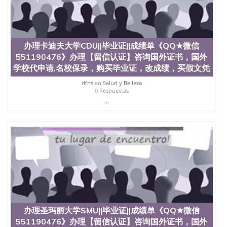
也吸引了众多不同国家的专业人士前来研究与学习。
二、办理流程： 1、收集客户办理信息； 2、客户付
定金下单； 3、公司确认到账转制作点做电子图；
4、电子图做好发给客户确认； 5、电子图确认好转成
品部做成品； 6、成品做好拍照或者视频确认再付余
办理卡迪夫大学CDU||毕业证||成绩单《QQ★微信
款； 7、快递给客户（国内顺丰，国外DHL）。 三、
551190476》办理【留信认证】咨询国外证书，国外
真实网上可查的证明材料 1、教育部学历学位认证，
学校代申请,名校保录，购买毕业证，改成绩，买假文凭
留服真实存档可查，存档。 2、留学回国人员证明
（使馆认证），使馆网站真实存档可查。 3、留信网
dfns
en
Salud y Belleza
0 Respuestas
真实可查认证办理，存档可查，终身受用。 四、办理
...
流程农业科学院、艺术与建筑学院、商学院、交流学
院、地球及物质科学院、教育学院、工程学院、健康
与人类发展学院、信息工程与科学学院、人文学院、
护理学院、科学学院等。学校的教育学院排名在全美
前十名，工学院排名在前十五名，且继续攀升中。纽
约大学为学生们提供本科、硕士及博士学位。学校的
专业课程包括：会计学、MBA、财务、教育、建筑工
程、经济、医学、护理、文学、音乐、生物学、统计
学、美术、电子工程、天文学、农业、环境污染控
制、历史、电气工程、生物工程、建筑设计、工商管
理、材料科学、机械工程、航天工程、土木工程、数
学、化学、英语、社会科学、心理学、戏剧、市场营
办理圣玛丽大学SMU||毕业证||成绩单《QQ★微信
销、机械工程、计算机科学、物理学、人工智能、商
551190476》办理【留信认证】咨询国外证书，国外