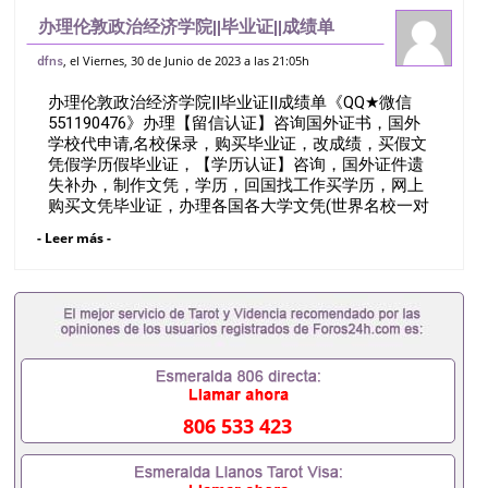
办理伦敦政治经济学院||毕业证||成绩单
《QQ★微信551190476》办理【留信认
, el Viernes, 30 de Junio de 2023 a las 21:05h
dfns
证】咨询国外证书，国外学校代申请,名校
办理伦敦政治经济学院||毕业证||成绩单《QQ★微信
保录，购买毕业证，改成绩，买假文凭
551190476》办理【留信认证】咨询国外证书，国外
学校代申请,名校保录，购买毕业证，改成绩，买假文
凭假学历假毕业证，【学历认证】咨询，国外证件遗
失补办，制作文凭，学历，回国找工作买学历，网上
购买文凭毕业证，办理各国各大学文凭(世界名校一对
一专业服务）录取通知书，雅思The London School
- Leer más -
of Economics and Political ScienceQ/薇551190476诚
招留学代理假文凭办理毕业证成绩单办理教育部认证
办理大使馆认证办理留学归国证明办理留信网认证办
理留服认证办理学历认证办理学生卡办理录取通知书
办理学位证书办理美国文凭办理澳洲文凭办理英国文
凭办理加拿大文凭办理德国文凭 一、快速办理材料：
1、毕业证+成绩单+留学回国人员证明+教育部认证,
录取通知书，雅思。（全套留学回国必备证明材料，
给父母及亲朋好友一份完美交代）； 2、雅思、托
806 533 423
福，OFFER，在读证明，学生卡等留学相关材料（申
请学校、转学，甚至是申请工签都可以用到）。 注：
上述材料，随时都可以安排办理，毕业证成绩单，学