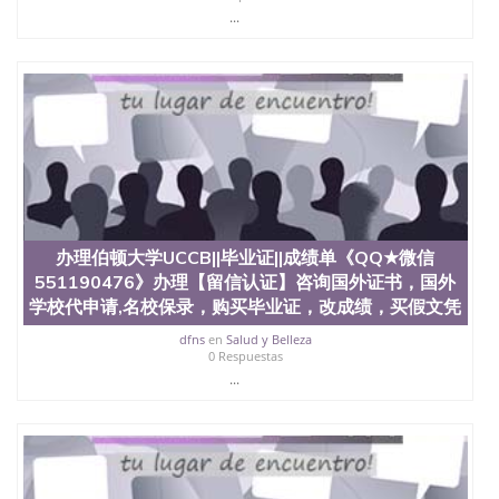
（San Jose State University）澳洲读书未毕业找人做
...
文凭学位qq微信551190476澳洲读CQU中央昆士兰大
学学历 绩单购买学位证书/澳洲读本科硕士做文凭/购
买澳洲大学毕业证成绩单假文凭学历
offieUniversityofSouthernQueensland 澳洲读书未毕
业找人做文凭学位qq微信551190476澳洲读CQU中央
昆士兰大学学历成绩单购买学位证书/澳洲读本科硕
士做文凭/购买澳洲大学毕业证成绩单假文凭学历办
理伦敦政治经济学院||毕业证||成绩单《QQ★微信
551190476》办理【留信认证】咨询国外证书，国外
学校代申请,名校保录，购买毕业证，改成绩，买假文
凭假学历假毕业证，【学历认证】咨询，国外证件遗
办理伯顿大学UCCB||毕业证||成绩单《QQ★微信
失补办，制作文凭，学历，回国找工作买学历，网上
购买文凭毕业证，办理各国各大学文凭(世界名校一对
551190476》办理【留信认证】咨询国外证书，国外
一专业服务）录取通知书，雅思The London School
学校代申请,名校保录，购买毕业证，改成绩，买假文凭
of Economics and Political Science
dfns
en
Salud y Belleza
0 Respuestas
...