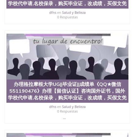
科、金融专业 1、客户提供相关材料，确定客户办理
学校代申请,名校保录，购买毕业证，改成绩，买假文凭
信息，给出操作方案； 2、补充毕业证成绩单等相关
材料； 3、留服注册申请账号，付定金； 4、预约递
dfns
en
Salud y Belleza
0 Respuestas
交时间，公司人员陪同客户本人一起去留服递交材
料； 5、等待结果，完成结果书留服直接邮寄给客户
6、客户确认收到结果，付余款。 我们对海外大学及
学院的毕业证成绩单所使用的材料，尺寸大小，防伪
结构（包括：水印，阴影底纹，钢印LOGO烫金烫
银，LOGO烫金烫银复合重叠。 文字图案浮雕，激光
镭射，紫外荧光，温感，复印防伪）都有原版本文凭
对照。质量得到了广大海外客户群体的认可，同时和
海外学校留学中介， 同时能做到与时俱进，及时掌握
各大院校的（毕业证，成绩单，资格证，学生卡，结
业证，录取通知书，在读证明等相关材料）的版本更
新信息， 能够在时间掌握的海外学历文凭的样版，尺
办理格拉摩根大学UG||毕业证||成绩单《QQ★微信
寸大小，纸张材质，防伪技术等等，并在时间收集到
551190476》办理【留信认证】咨询国外证书，国外
原版实物，以求达到客户的需求。 我们的优势： 我
学校代申请,名校保录，购买毕业证，改成绩，买假文凭
们在保证合理定价的同时，坚持较高性价比，通过品
质和效率不断优化，为您倾情诠释什么是高性价比。
dfns
en
Salud y Belleza
咨询顾问：Sam q/微信:551190476 Q/微
0 Respuestas
信:551190476办理毕业证成绩单、教育部认证,录取通
...
知书，雅思，留学回国证明.
公司专业制作、办理、仿制、成绩单文凭、改成绩、