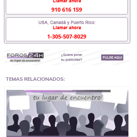
校，专业，学位，毕业时间都可以根据客户要求安
排。 国内找工作假的毕业证可以用吗551190476假的
910 616 159
毕业证成绩单可以办学历认证吗551190476要定居国
外需要办理什么材料551190476入职事业单位/国企假
的毕业证会查吗551190476入职国企/事业单位需要些
什么材料551190476办理假毕业证在国内能用吗, 挂科
1-305-507-8029
拿不到毕业证怎么办, 毕业证丢了怎么办, 没有正常毕
业怎么办理毕业证,没毕业可以办学历认证吗,您是否
因为中途辍学、挂科而没有正常毕业551190476您是
否因为递交材料不齐而被拒之门外551190476您是否
因没正常毕业而导致回国得不到教育部认证在校挂科
了不想读了,成绩不理想毕不了业怎么办551190476找
工作没有文凭怎么办,怎么办理本科/研究生文凭
551190476如何办理本科/硕士毕业证551190476网上
TEMAS RELACIONADOS:
买文凭可靠吗551190476哪里可以买国外文凭
551190476国外本科毕业证怎么办理551190476国外
大学文凭可以打工作吗551190476怎么办理 外假毕业
证551190476哪里可以制作美国毕业证551190476哪
里可以办理澳洲毕业证551190476留学生在哪里可以
买假毕业证551190476哪里可以办理加拿大毕业证
551190476申请学校办理假的毕业证成绩单可以吗
551190476哪里可以办理水印成绩单551190476哪里
可以修改成绩单GPA分数551190476假毕业证能查出
来吗551190476假文凭网上能查到吗551190476 如何