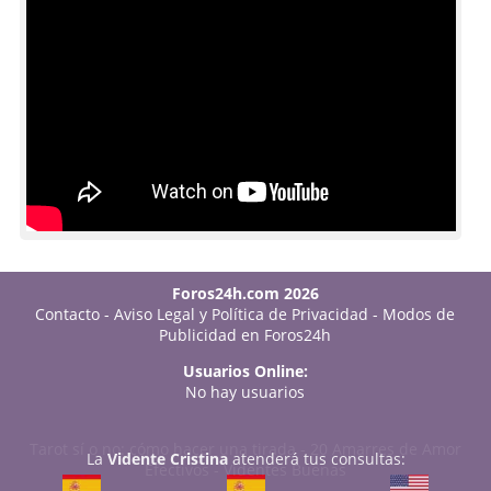
Foros24h.com 2026
Contacto
-
Aviso Legal y Política de Privacidad
-
Modos de
Publicidad en Foros24h
Usuarios Online:
No hay usuarios
Tarot sí o no: cómo hacer una tirada
-
20 Amarres de Amor
La
Vidente Cristina
atenderá tus consultas:
Efectivos
-
Videntes Buenas