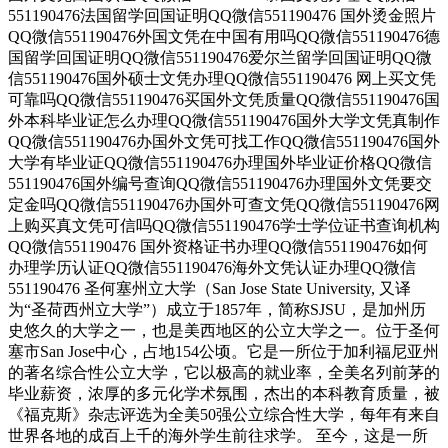
551190476法国留学回国证明QQ微信551190476 国外烫金照片
QQ微信551190476外国文凭在中国有用吗QQ微信551190476德
国留学回国证明QQ微信551190476爱尔兰留学回国证明QQ微
信551190476国外硕士文凭办理QQ微信551190476 网上买文凭
可靠吗QQ微信551190476买国外文凭质量QQ微信551190476国
外本科毕业证怎么办理QQ微信551190476国外大学文凭真制作
QQ微信551190476办国外文凭可找工作QQ微信551190476国外
大学有毕业证QQ微信551190476办理国外毕业证价格QQ微信
551190476国外编号查询QQ微信551190476办理国外文凭要交
定金吗QQ微信551190476办国外可查文凭QQ微信551190476网
上购买真文凭可信吗QQ微信551190476学士学位证书查询机构
QQ微信551190476 国外资格证书办理QQ微信551190476如何
办理学历认证QQ微信551190476海外文凭认证办理QQ微信
551190476 圣何塞州立大学（San Jose State University, 又译
为“圣荷西州立大学”）成立于1857年，简称SJSU，是加州历
史悠久的大学之一，也是美西地区的公立大学之一。位于圣何
塞市San Jose中心，占地154公顷。它是一所位于加利福尼亚州
的著名综合性公立大学，它以极高的就业率，全美名列前茅的
毕业薪资，浓厚的多元化学术氛围，杰出的本科教育质量，被
《福克斯》杂志评选为全美50强公立综合性大学，每年有来自
世界各地的成百上千的海外学生前往求学。 至今，这是一所