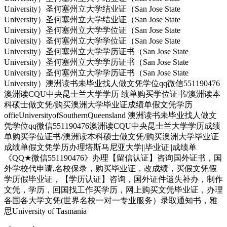
University）圣何塞州立大学结业证（San Jose State
University）圣何塞州立大学结业证（San Jose State
University）圣何塞州立大学学位证（San Jose State
University）圣何塞州立大学学位证（San Jose State
University）圣何塞州立大学学历证书（San Jose State
University）圣何塞州立大学学历证书（San Jose State
University）圣何塞州立大学学历证书（San Jose State
University）澳洲读书未毕业找人做文凭学位qq微信551190476
澳洲读CQU中央昆士兰大学学历 绩单购买学位证书/澳洲读本
科硕士做文凭/购买澳洲大学毕业证成绩单假文凭学历
offieUniversityofSouthernQueensland 澳洲读书未毕业找人做文
凭学位qq微信551190476澳洲读CQU中央昆士兰大学学历成绩
单购买学位证书/澳洲读本科硕士做文凭/购买澳洲大学毕业证
成绩单假文凭学历办理塔斯马尼亚大学||毕业证||成绩单
《QQ★微信551190476》办理【留信认证】咨询国外证书，国
外学校代申请,名校保录，购买毕业证，改成绩，买假文凭假
学历假毕业证，【学历认证】咨询，国外证件遗失补办，制作
文凭，学历，回国找工作买学历，网上购买文凭毕业证，办理
各国各大学文凭(世界名校一对一专业服务）录取通知书，雅
思University of Tasmania