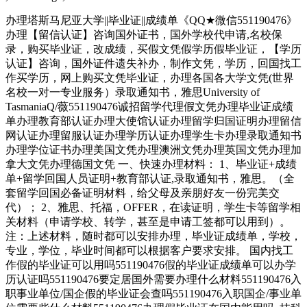
办理塔斯马尼亚大学||毕业证||成绩单《QQ★微信551190476》
办理【留信认证】咨询国外证书，国外学校代申请,名校保
录，购买毕业证，改成绩，买假文凭假学历假毕业证，【学历
认证】咨询，国外证件遗失补办，制作文凭，学历，回国找工
作买学历，网上购买文凭毕业证，办理各国各大学文凭(世界
名校一对一专业服务）录取通知书，雅思University of
TasmaniaQ/薇551190476诚招留学代理假文凭办理毕业证成绩
单办理教育部认证办理大使馆认证办理留学归国证明办理留信
网认证办理留服认证办理学历认证办理学生卡办理录取通知书
办理学位证书办理美国文凭办理澳洲文凭办理英国文凭办理加
拿大文凭办理德国文凭 一、快速办理材料： 1、毕业证+成绩
单+留学回国人员证明+教育部认证,录取通知书，雅思。（全
套留学回国必备证明材料，给父母及亲朋好友一份完美交
代）； 2、雅思、托福，OFFER，在读证明，学生卡等留学相
关材料（申请学校、转学，甚至是申请工签都可以用到）。
注：上述材料，随时都可以安排办理，毕业证成绩单，学校，
专业，学位，毕业时间都可以根据客户要求安排。 国内找工
作假的毕业证可以用吗551190476假的毕业证成绩单可以办学
历认证吗551190476要定居国外需要办理什么材料551190476入
职事业单位/国企假的毕业证会查吗551190476入职国企/事业单