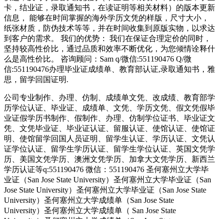
卡，结业证，录取通知书，在读证明等相关材料）的版本更新
信息， 能够在时间掌握的海外学历文凭的样版，尺寸大小，
纸张材质，防伪技术等等，并在时间收集到原版实物，以求达
到客户的需求。 我们的优势： 我们在保证合理定价的同时，
坚持较高性价比，通过品质和效率不断优化，为您倾情诠释什
么是高性价比。 咨询顾问：Sam q/微信:551190476 Q/微
信:551190476办理毕业证成绩单、教育部认证,录取通知书，雅
思，留学回国证明.
公司专业制作、办理、仿制、成绩单文凭、改成绩、教育部学
历学位认证、毕业证、成绩单、文凭、学历文凭、假文凭假毕
业证假学历书制作、假制作、办理、仿制学位证书、毕业证文
凭、文凭毕业证、毕业证认证、留服认证、使馆认证、使馆证
明、使馆留学回国人员证明、留学生认证、学历认证、文凭认
证学位认证、留学生学历认证、留学生学位认证、英国文凭学
历、美国文凭学历、澳洲文凭学历、加拿大文凭学历、新西兰
学历认证等q:551190476 微信：551190476 圣何塞州立大学毕
业证（San Jose State University）圣何塞州立大学毕业证（San
Jose State University）圣何塞州立大学毕业证（San Jose State
University）圣何塞州立大学成绩单（San Jose State
University）圣何塞州立大学成绩单（ San Jose State