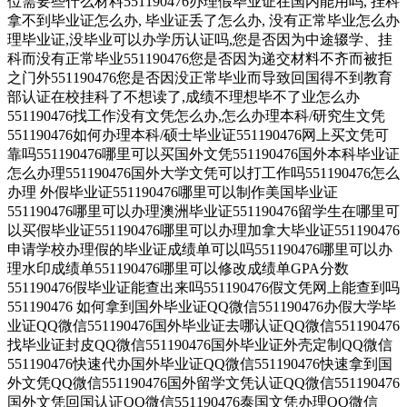
位需要些什么材料551190476办理假毕业证在国内能用吗, 挂科
拿不到毕业证怎么办, 毕业证丢了怎么办, 没有正常毕业怎么办
理毕业证,没毕业可以办学历认证吗,您是否因为中途辍学、挂
科而没有正常毕业551190476您是否因为递交材料不齐而被拒
之门外551190476您是否因没正常毕业而导致回国得不到教育
部认证在校挂科了不想读了,成绩不理想毕不了业怎么办
551190476找工作没有文凭怎么办,怎么办理本科/研究生文凭
551190476如何办理本科/硕士毕业证551190476网上买文凭可
靠吗551190476哪里可以买国外文凭551190476国外本科毕业证
怎么办理551190476国外大学文凭可以打工作吗551190476怎么
办理 外假毕业证551190476哪里可以制作美国毕业证
551190476哪里可以办理澳洲毕业证551190476留学生在哪里可
以买假毕业证551190476哪里可以办理加拿大毕业证551190476
申请学校办理假的毕业证成绩单可以吗551190476哪里可以办
理水印成绩单551190476哪里可以修改成绩单GPA分数
551190476假毕业证能查出来吗551190476假文凭网上能查到吗
551190476 如何拿到国外毕业证QQ微信551190476办假大学毕
业证QQ微信551190476国外毕业证去哪认证QQ微信551190476
找毕业证封皮QQ微信551190476国外毕业证外壳定制QQ微信
551190476快速代办国外毕业证QQ微信551190476快速拿到国
外文凭QQ微信551190476国外留学文凭认证QQ微信551190476
国外文凭回国认证QQ微信551190476泰国文凭办理QQ微信