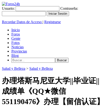
Usuario:
Contraseña:
Recordar Datos de Acceso
|
Registrarse
Inicio
Foros
Gente
Fotos
Noticias
Provincias
Blog
Salud y Belleza
>
Salud y Belleza
办理塔斯马尼亚大学||毕业证||
成绩单《QQ★微信
551190476》办理【留信认证】