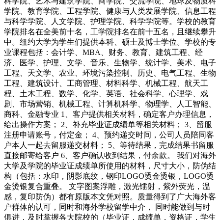
科学院、艺术与建筑学院、商学院、交流学院、地球及物质科
学院、教育学院、工程学院、健康与人类发展学院、信息工程
与科学学院、人文学院、护理学院、科学学院等。学校的教育
学院排名在全美前十名，工学院排名在前十五名，且继续攀升
中。纽约大学为学生们提供本科、硕士及博士学位。学校的专
业课程包括：会计学、MBA、财务、教育、建筑工程、经
济、医学、护理、文学、音乐、生物学、统计学、美术、电子
工程、天文学、农业、环境污染控制、历史、电气工程、生物
工程、建筑设计、工商管理、材料科学、机械工程、航天工
程、土木工程、数学、化学、英语、社会科学、心理学、戏
剧、市场营销、机械工程、计算机科学、物理学、人工智能、
商科、金融专业 1、客户提供相关材料，确定客户办理信息，
给出操作方案； 2、补充毕业证成绩单等相关材料； 3、留服
注册申请账号，付定金； 4、预约递交时间，公司人员陪同客
户本人一起去留服递交材料； 5、等待结果，完成结果书留服
直接邮寄给客户 6、客户确认收到结果，付余款。 我们对海外
大学及学院的毕业证成绩单所使用的材料，尺寸大小，防伪结
构（包括：水印，阴影底纹，钢印LOGO烫金烫银，LOGO烫
金烫银复合重叠。 文字图案浮雕，激光镭射，紫外荧光，温
感，复印防伪）都有原版本文凭对照。质量得到了广大海外客
户群体的认可，同时和海外学校留学中介， 同时能做到与时
俱进，及时掌握各大院校的（毕业证，成绩单，资格证，学生