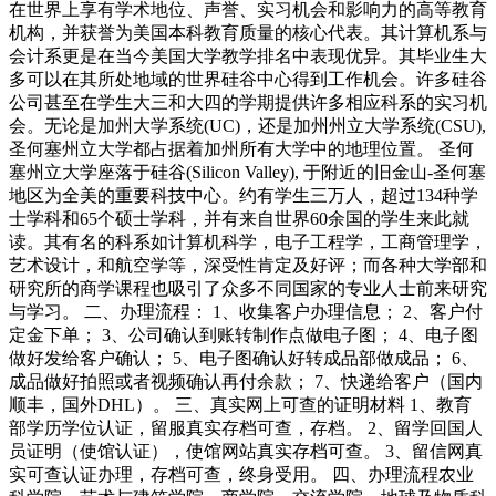
在世界上享有学术地位、声誉、实习机会和影响力的高等教育
机构，并获誉为美国本科教育质量的核心代表。其计算机系与
会计系更是在当今美国大学教学排名中表现优异。其毕业生大
多可以在其所处地域的世界硅谷中心得到工作机会。许多硅谷
公司甚至在学生大三和大四的学期提供许多相应科系的实习机
会。无论是加州大学系统(UC)，还是加州州立大学系统(CSU),
圣何塞州立大学都占据着加州所有大学中的地理位置。 圣何
塞州立大学座落于硅谷(Silicon Valley), 于附近的旧金山-圣何塞
地区为全美的重要科技中心。约有学生三万人，超过134种学
士学科和65个硕士学科，并有来自世界60余国的学生来此就
读。其有名的科系如计算机科学，电子工程学，工商管理学，
艺术设计，和航空学等，深受性肯定及好评；而各种大学部和
研究所的商学课程也吸引了众多不同国家的专业人士前来研究
与学习。 二、办理流程： 1、收集客户办理信息； 2、客户付
定金下单； 3、公司确认到账转制作点做电子图； 4、电子图
做好发给客户确认； 5、电子图确认好转成品部做成品； 6、
成品做好拍照或者视频确认再付余款； 7、快递给客户（国内
顺丰，国外DHL）。 三、真实网上可查的证明材料 1、教育
部学历学位认证，留服真实存档可查，存档。 2、留学回国人
员证明（使馆认证），使馆网站真实存档可查。 3、留信网真
实可查认证办理，存档可查，终身受用。 四、办理流程农业