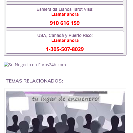
业时间都可以根据客户要求安排。 国内找工作假的毕
业证可以用吗551190476假的毕业证成绩单可以办学
历认证吗551190476要定居国外需要办理什么材料
551190476入职事业单位/国企假的毕业证会查吗
910 616 159
551190476入职国企/事业单位需要些什么材料
551190476办理假毕业证在国内能用吗, 挂科拿不到毕
业证怎么办, 毕业证丢了怎么办, 没有正常毕业怎么办
理毕业证,没毕业可以办学历认证吗,您是否因为中途
1-305-507-8029
辍学、挂科而没有正常毕业551190476您是否因为递
交材料不齐而被拒之门外551190476您是否因没正常
毕业而导致回国得不到教育部认证在校挂科了不想读
了,成绩不理想毕不了业怎么办551190476找工作没有
文凭怎么办,怎么办理本科/研究生文凭551190476如
何办理本科/硕士毕业证551190476网上买文凭可靠吗
TEMAS RELACIONADOS:
551190476哪里可以买国外文凭551190476国外本科
毕业证怎么办理551190476国外大学文凭可以打工作
吗551190476怎么办理 外假毕业证551190476哪里可
以制作美国毕业证551190476哪里可以办理澳洲毕业
证551190476留学生在哪里可以买假毕业证
551190476哪里可以办理加拿大毕业证551190476申
请学校办理假的毕业证成绩单可以吗551190476哪里
可以办理水印成绩单551190476哪里可以修改成绩单
GPA分数551190476假毕业证能查出来吗551190476