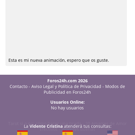
Esta es mi nueva animación, espero que os guste.
Foros24h.com 2026
Contacto
-
Aviso Legal y Política de Privacidad
-
Modos de
Publicidad en Foros24h
Usuarios Online:
No hay usuarios
Tarot sí o no: cómo hacer una tirada
-
20 Amarres de Amor
La
Vidente Cristina
atenderá tus consultas:
Efectivos
-
Videntes Buenas