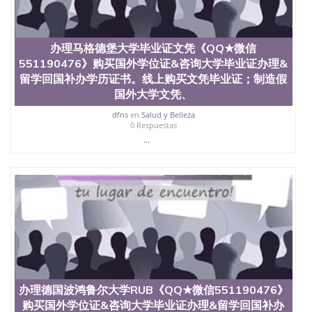
信息，给出操作方案； 2、补充毕业证成绩单等相关
材料； 3、留服注册申请账号，付定金； 4、预约递
交时间，公司人员陪同客户本人一起去留服递交材
料； 5、等待结果，完成结果书留服直接邮寄给客户
办理马格德堡大学毕业证文凭《QQ★微信
6、客户确认收到结果，付余款。 我们对海外大学及
551190476》购买国外学位证&咨询大学毕业证办理&
学院的毕业证成绩单所使用的材料，尺寸大小，防伪
留学回国补办学历证书。线上购买文凭毕业证；制造假
结构（包括：水印，阴影底纹，钢印LOGO烫金烫
国外大学文凭、
银，LOGO烫金烫银复合重叠。 文字图案浮雕，激光
镭射，紫外荧光，温感，复印防伪）都有原版本文凭
dfns
en
Salud y Belleza
对照。质量得到了广大海外客户群体的认可，同时和
0 Respuestas
海外学校留学中介， 同时能做到与时俱进，及时掌握
...
各大院校的（毕业证，成绩单，资格证，学生卡，结
业证，录取通知书，在读证明等相关材料）的版本更
新信息， 能够在时间掌握的海外学历文凭的样版，尺
寸大小，纸张材质，防伪技术等等，并在时间收集到
原版实物，以求达到客户的需求。 我们的优势： 我
们在保证合理定价的同时，坚持较高性价比，通过品
质和效率不断优化，为您倾情诠释什么是高性价比。
咨询顾问：Sam q/微信:551190476 Q/微
信:551190476办理毕业证成绩单、教育部认证,录取通
知书，雅思，留学回国证明.
办理德国波鸿鲁尔大学RUB《QQ★微信551190476》
公司专业制作、办理、仿制、成绩单文凭、改成绩、
购买国外学位证&咨询大学毕业证办理&留学回国补办
教育部学历学位认证、毕业证、成绩单、文凭、学历