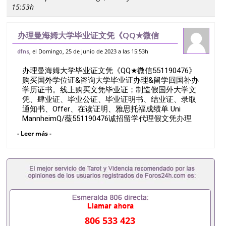
15:53h
办理曼海姆大学毕业证文凭《QQ★微信
551190476》购买国外学位证&咨询大学
, el Domingo, 25 de Junio de 2023 a las 15:53h
dfns
毕业证办理&留学回国补办学历证书。线上
办理曼海姆大学毕业证文凭《QQ★微信551190476》
购买文凭毕业证；制造假国外大学文凭、肆
购买国外学位证&咨询大学毕业证办理&留学回国补办
学历证书。线上购买文凭毕业证；制造假国外大学文
凭、肆业证、毕业公证、毕业证明书、结业证、录取
通知书、Offer、在读证明、雅思托福成绩单 Uni
MannheimQ/薇551190476诚招留学代理假文凭办理
毕业证成绩单办理教育部认证办理大使馆认证办理留
- Leer más -
学归国证明办理留信网认证办理留服认证办理学历认
证办理学生卡办理录取通知书办理学位证书办理美国
文凭办理澳洲文凭办理英国文凭办理加拿大文凭办理
德国文凭 一、快速办理材料： 1、毕业证+成绩单+留
学回国人员证明+教育部认证,录取通知书，雅思。
（全套留学回国必备证明材料，给父母及亲朋好友一
份完美交代）； 2、雅思、托福，OFFER，在读证
明，学生卡等留学相关材料（申请学校、转学，甚至
是申请工签都可以用到）。 注：上述材料，随时都可
806 533 423
以安排办理，毕业证成绩单，学校，专业，学位，毕