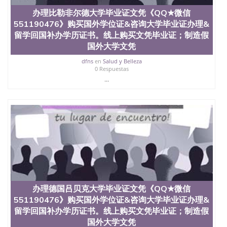
假文凭网上能查到吗551190476 如何拿到国外毕业证
QQ微信551190476办假大学毕业证QQ微信551190476
办理比勒非尔德大学毕业证文凭《QQ★微信
国外毕业证去哪认证QQ微信551190476找毕业证封皮
551190476》购买国外学位证&咨询大学毕业证办理&
QQ微信551190476国外毕业证外壳定制QQ微信
留学回国补办学历证书。线上购买文凭毕业证；制造假
551190476快速代办国外毕业证QQ微信551190476快
国外大学文凭
速拿到国外文凭QQ微信551190476国外留学文凭认证
QQ微信551190476国外文凭回国认证QQ微信
dfns
en
Salud y Belleza
551190476泰国文凭办理QQ微信551190476法国留学
0 Respuestas
回国证明QQ微信551190476 国外烫金照片QQ微信
...
551190476外国文凭在中国有用吗QQ微信551190476
德国留学回国证明QQ微信551190476爱尔兰留学回国
证明QQ微信551190476国外硕士文凭办理QQ微信
551190476 网上买文凭可靠吗QQ微信551190476买国
外文凭质量QQ微信551190476国外本科毕业证怎么办
理QQ微信551190476国外大学文凭真制作QQ微信
551190476办国外文凭可找工作QQ微信551190476国
外大学有毕业证QQ微信551190476办理国外毕业证价
格QQ微信551190476国外编号查询QQ微信551190476
办理国外文凭要交定金吗QQ微信551190476办国外可
查文凭QQ微信551190476网上购买真文凭可信吗QQ
办理德国吕贝克大学毕业证文凭《QQ★微信
微信551190476学士学位证书查询机构QQ微信
551190476》购买国外学位证&咨询大学毕业证办理&
551190476 国外资格证书办理QQ微信551190476如何
留学回国补办学历证书。线上购买文凭毕业证；制造假
办理学历认证QQ微信551190476海外文凭认证办理
国外大学文凭
QQ微信551190476 圣何塞州立大学（San Jose State