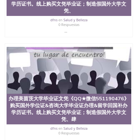
学历证书。线上购买文凭毕业证；制造假国外大学文
文凭、假文凭假毕业证假学历书制作、假制作、办
理、仿制学位证书、毕业证文凭、文凭毕业证、毕业
凭、
证认证、留服认证、使馆认证、使馆证明、使馆留学
dfns
en
Salud y Belleza
回国人员证明、留学生认证、学历认证、文凭认证学
0 Respuestas
位认证、留学生学历认证、留学生学位认证、英国文
...
凭学历、美国文凭学历、澳洲文凭学历、加拿大文凭
学历、新西兰学历认证等q:551190476 微信：
551190476 圣何塞州立大学毕业证（San Jose State
University）圣何塞州立大学毕业证（San Jose State
University）圣何塞州立大学毕业证（San Jose State
University）圣何塞州立大学成绩单（San Jose State
University）圣何塞州立大学成绩单（ San Jose State
University）圣何塞州立大学成绩单（San Jose State
University）成绩单圣何塞州立大学文凭（San Jose
State University）圣何塞州立大学（San Jose State
University）圣何塞州立大学（San Jose State
办理美茵茨大学毕业证文凭《QQ★微信551190476》
University）圣何塞州立大学（ San Jose State
购买国外学位证&咨询大学毕业证办理&留学回国补办
University）圣何塞州立大学（San Jose State
University）圣何塞州立大学文凭（San Jose State
学历证书。线上购买文凭毕业证；制造假国外大学文
University）圣何塞州立大学文凭（San Jose State
凭、肆
University）文凭圣何塞州立大学文凭（San Jose
State University）圣何塞州立大学学历（ San Jose
dfns
en
Salud y Belleza
0 Respuestas
State University）圣何塞州立大学学历（San Jose
...