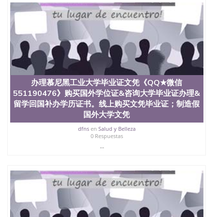
也吸引了众多不同国家的专业人士前来研究与学习。
二、办理流程： 1、收集客户办理信息； 2、客户付
定金下单； 3、公司确认到账转制作点做电子图；
4、电子图做好发给客户确认； 5、电子图确认好转成
品部做成品； 6、成品做好拍照或者视频确认再付余
款； 7、快递给客户（国内顺丰，国外DHL）。 三、
真实网上可查的证明材料 1、教育部学历学位认证，
留服真实存档可查，存档。 2、留学回国人员证明
（使馆认证），使馆网站真实存档可查。 3、留信网
办理慕尼黑工业大学毕业证文凭《QQ★微信
真实可查认证办理，存档可查，终身受用。 四、办理
551190476》购买国外学位证&咨询大学毕业证办理&
流程农业科学院、艺术与建筑学院、商学院、交流学
院、地球及物质科学院、教育学院、工程学院、健康
留学回国补办学历证书。线上购买文凭毕业证；制造假
与人类发展学院、信息工程与科学学院、人文学院、
国外大学文凭
护理学院、科学学院等。学校的教育学院排名在全美
前十名，工学院排名在前十五名，且继续攀升中。纽
dfns
en
Salud y Belleza
0 Respuestas
约大学为学生们提供本科、硕士及博士学位。学校的
...
专业课程包括：会计学、MBA、财务、教育、建筑工
程、经济、医学、护理、文学、音乐、生物学、统计
学、美术、电子工程、天文学、农业、环境污染控
制、历史、电气工程、生物工程、建筑设计、工商管
理、材料科学、机械工程、航天工程、土木工程、数
学、化学、英语、社会科学、心理学、戏剧、市场营
销、机械工程、计算机科学、物理学、人工智能、商
科、金融专业 1、客户提供相关材料，确定客户办理