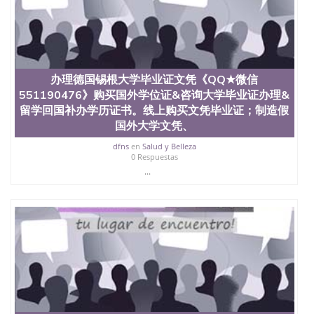
文凭学位qq微信551190476澳洲读CQU中央昆士兰大
学学历 绩单购买学位证书/澳洲读本科硕士做文凭/购
买澳洲大学毕业证成绩单假文凭学历
offieUniversityofSouthernQueensland 澳洲读书未毕
业找人做文凭学位qq微信551190476澳洲读CQU中央
昆士兰大学学历成绩单购买学位证书/澳洲读本科硕
办理德国锡根大学毕业证文凭《QQ★微信
士做文凭/购买澳洲大学毕业证成绩单假文凭学历办
551190476》购买国外学位证&咨询大学毕业证办理&
理曼海姆大学毕业证文凭《QQ★微信551190476》购
留学回国补办学历证书。线上购买文凭毕业证；制造假
买国外学位证&咨询大学毕业证办理&留学回国补办学
国外大学文凭、
历证书。线上购买文凭毕业证；制造假国外大学文
凭、肆业证、毕业公证、毕业证明书、结业证、录取
dfns
en
Salud y Belleza
通知书、Offer、在读证明、雅思托福成绩单 Uni
0 Respuestas
Mannheim
...