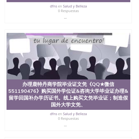
University, 又译为“圣荷西州立大学”）成立于1857
dfns
en
Salud y Belleza
年，简称SJSU，是加州历史悠久的大学之一，也是美
0 Respuestas
西地区的公立大学之一。位于圣何塞市San Jose中
...
心，占地154公顷。它是一所位于加利福尼亚州的著
名综合性公立大学，它以极高的就业率，全美名列前
茅的毕业薪资，浓厚的多元化学术氛围，杰出的本科
教育质量，被《福克斯》杂志评选为全美50强公立综
合性大学，每年有来自世界各地的成百上千的海外学
生前往求学。 至今，这是一所在世界上享有学术地
位、声誉、实习机会和影响力的高等教育机构，并获
誉为美国本科教育质量的核心代表。其计算机系与会
计系更是在当今美国大学教学排名中表现优异。其毕
业生大多可以在其所处地域的世界硅谷中心得到工作
机会。许多硅谷公司甚至在学生大三和大四的学期提
办理鹿特丹商学院毕业证文凭《QQ★微信
供许多相应科系的实习机会。无论是加州大学系统
551190476》购买国外学位证&咨询大学毕业证办理&
(UC)，还是加州州立大学系统(CSU), 圣何塞州立大学
留学回国补办学历证书。线上购买文凭毕业证；制造假
都占据着加州所有大学中的地理位置。 圣何塞州立大
学座落于硅谷(Silicon Valley), 于附近的旧金山-圣何塞
国外大学文凭、
地区为全美的重要科技中心。约有学生三万人，超过
dfns
en
Salud y Belleza
134种学士学科和65个硕士学科，并有来自世界60余
0 Respuestas
国的学生来此就读。其有名的科系如计算机科学，电
...
子工程学，工商管理学，艺术设计，和航空学等，深
受性肯定及好评；而各种大学部和研究所的商学课程