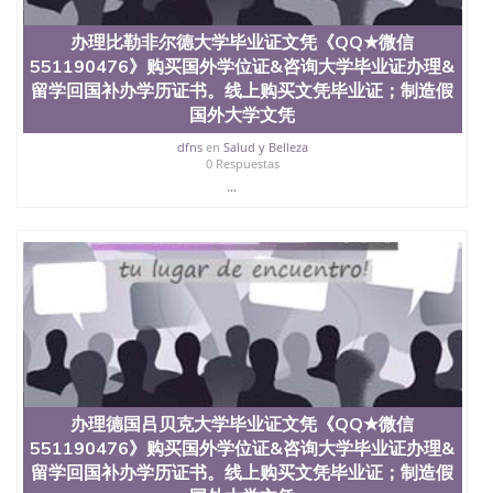
假大学毕业证QQ微信551190476国外毕业证去哪认证
QQ微信551190476找毕业证封皮QQ微信551190476国
办理比勒非尔德大学毕业证文凭《QQ★微信
外毕业证外壳定制QQ微信551190476快速代办国外毕
551190476》购买国外学位证&咨询大学毕业证办理&
业证QQ微信551190476快速拿到国外文凭QQ微信
551190476国外留学文凭认证QQ微信551190476国外
留学回国补办学历证书。线上购买文凭毕业证；制造假
文凭回国认证QQ微信551190476泰国文凭办理QQ微
国外大学文凭
信551190476法国留学回国证明QQ微信551190476 国
dfns
en
Salud y Belleza
外烫金照片QQ微信551190476外国文凭在中国有用吗
0 Respuestas
QQ微信551190476德国留学回国证明QQ微信
...
551190476爱尔兰留学回国证明QQ微信551190476国
外硕士文凭办理QQ微信551190476 网上买文凭可靠
吗QQ微信551190476买国外文凭质量QQ微信
551190476国外本科毕业证怎么办理QQ微信
551190476国外大学文凭真制作QQ微信551190476办
国外文凭可找工作QQ微信551190476国外大学有毕业
证QQ微信551190476办理国外毕业证价格QQ微信
551190476国外编号查询QQ微信551190476办理国外
文凭要交定金吗QQ微信551190476办国外可查文凭
QQ微信551190476网上购买真文凭可信吗QQ微信
551190476学士学位证书查询机构QQ微信551190476
办理德国吕贝克大学毕业证文凭《QQ★微信
国外资格证书办理QQ微信551190476如何办理学历认
证QQ微信551190476海外文凭认证办理QQ微信
551190476》购买国外学位证&咨询大学毕业证办理&
551190476 圣何塞州立大学（San Jose State
留学回国补办学历证书。线上购买文凭毕业证；制造假
University, 又译为“圣荷西州立大学”）成立于1857