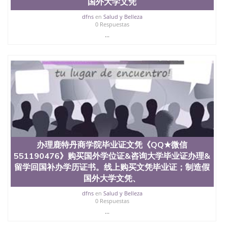
国外大学文凭
年，简称SJSU，是加州历史悠久的大学之一，也是美
西地区的公立大学之一。位于圣何塞市San Jose中
dfns
en
Salud y Belleza
0 Respuestas
心，占地154公顷。它是一所位于加利福尼亚州的著
...
名综合性公立大学，它以极高的就业率，全美名列前
茅的毕业薪资，浓厚的多元化学术氛围，杰出的本科
教育质量，被《福克斯》杂志评选为全美50强公立综
合性大学，每年有来自世界各地的成百上千的海外学
生前往求学。 至今，这是一所在世界上享有学术地
位、声誉、实习机会和影响力的高等教育机构，并获
誉为美国本科教育质量的核心代表。其计算机系与会
计系更是在当今美国大学教学排名中表现优异。其毕
业生大多可以在其所处地域的世界硅谷中心得到工作
机会。许多硅谷公司甚至在学生大三和大四的学期提
供许多相应科系的实习机会。无论是加州大学系统
(UC)，还是加州州立大学系统(CSU), 圣何塞州立大学
办理鹿特丹商学院毕业证文凭《QQ★微信
都占据着加州所有大学中的地理位置。 圣何塞州立大
551190476》购买国外学位证&咨询大学毕业证办理&
学座落于硅谷(Silicon Valley), 于附近的旧金山-圣何塞
留学回国补办学历证书。线上购买文凭毕业证；制造假
地区为全美的重要科技中心。约有学生三万人，超过
国外大学文凭、
134种学士学科和65个硕士学科，并有来自世界60余
国的学生来此就读。其有名的科系如计算机科学，电
dfns
en
Salud y Belleza
子工程学，工商管理学，艺术设计，和航空学等，深
0 Respuestas
受性肯定及好评；而各种大学部和研究所的商学课程
...
也吸引了众多不同国家的专业人士前来研究与学习。