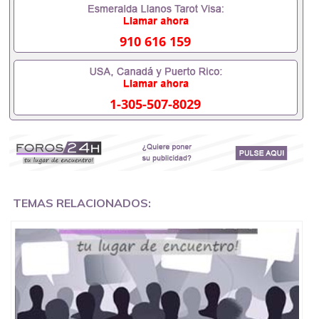
用吗551190476假的毕业证成绩单可以办学历认证吗
551190476要定居国外需要办理什么材料551190476
入职事业单位/国企假的毕业证会查吗551190476入职
910 616 159
国企/事业单位需要些什么材料551190476办理假毕业
证在国内能用吗, 挂科拿不到毕业证怎么办, 毕业证丢
了怎么办, 没有正常毕业怎么办理毕业证,没毕业可以
办学历认证吗,您是否因为中途辍学、挂科而没有正常
1-305-507-8029
毕业551190476您是否因为递交材料不齐而被拒之门
外551190476您是否因没正常毕业而导致回国得不到
教育部认证在校挂科了不想读了,成绩不理想毕不了业
怎么办551190476找工作没有文凭怎么办,怎么办理本
科/研究生文凭551190476如何办理本科/硕士毕业证
551190476网上买文凭可靠吗551190476哪里可以买
国外文凭551190476国外本科毕业证怎么办理
551190476国外大学文凭可以打工作吗551190476怎
TEMAS RELACIONADOS:
么办理 外假毕业证551190476哪里可以制作美国毕业
证551190476哪里可以办理澳洲毕业证551190476留
学生在哪里可以买假毕业证551190476哪里可以办理
加拿大毕业证551190476申请学校办理假的毕业证成
绩单可以吗551190476哪里可以办理水印成绩单
551190476哪里可以修改成绩单GPA分数551190476
假毕业证能查出来吗551190476假文凭网上能查到吗
551190476 如何拿到国外毕业证QQ微信551190476办