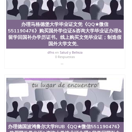
材料； 3、留服注册申请账号，付定金； 4、预约递
交时间，公司人员陪同客户本人一起去留服递交材
料； 5、等待结果，完成结果书留服直接邮寄给客户
6、客户确认收到结果，付余款。 我们对海外大学及
办理马格德堡大学毕业证文凭《QQ★微信
学院的毕业证成绩单所使用的材料，尺寸大小，防伪
551190476》购买国外学位证&咨询大学毕业证办理&
结构（包括：水印，阴影底纹，钢印LOGO烫金烫
银，LOGO烫金烫银复合重叠。 文字图案浮雕，激光
留学回国补办学历证书。线上购买文凭毕业证；制造假
镭射，紫外荧光，温感，复印防伪）都有原版本文凭
国外大学文凭、
对照。质量得到了广大海外客户群体的认可，同时和
dfns
en
Salud y Belleza
海外学校留学中介， 同时能做到与时俱进，及时掌握
0 Respuestas
各大院校的（毕业证，成绩单，资格证，学生卡，结
...
业证，录取通知书，在读证明等相关材料）的版本更
新信息， 能够在时间掌握的海外学历文凭的样版，尺
寸大小，纸张材质，防伪技术等等，并在时间收集到
原版实物，以求达到客户的需求。 我们的优势： 我
们在保证合理定价的同时，坚持较高性价比，通过品
质和效率不断优化，为您倾情诠释什么是高性价比。
咨询顾问：Sam q/微信:551190476 Q/微
信:551190476办理毕业证成绩单、教育部认证,录取通
知书，雅思，留学回国证明.
公司专业制作、办理、仿制、成绩单文凭、改成绩、
教育部学历学位认证、毕业证、成绩单、文凭、学历
办理德国波鸿鲁尔大学RUB《QQ★微信551190476》
文凭、假文凭假毕业证假学历书制作、假制作、办