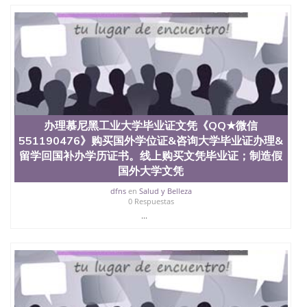
二、办理流程： 1、收集客户办理信息； 2、客户付
定金下单； 3、公司确认到账转制作点做电子图；
4、电子图做好发给客户确认； 5、电子图确认好转成
品部做成品； 6、成品做好拍照或者视频确认再付余
款； 7、快递给客户（国内顺丰，国外DHL）。 三、
真实网上可查的证明材料 1、教育部学历学位认证，
留服真实存档可查，存档。 2、留学回国人员证明
（使馆认证），使馆网站真实存档可查。 3、留信网
真实可查认证办理，存档可查，终身受用。 四、办理
流程农业科学院、艺术与建筑学院、商学院、交流学
办理慕尼黑工业大学毕业证文凭《QQ★微信
院、地球及物质科学院、教育学院、工程学院、健康
551190476》购买国外学位证&咨询大学毕业证办理&
与人类发展学院、信息工程与科学学院、人文学院、
留学回国补办学历证书。线上购买文凭毕业证；制造假
护理学院、科学学院等。学校的教育学院排名在全美
国外大学文凭
前十名，工学院排名在前十五名，且继续攀升中。纽
约大学为学生们提供本科、硕士及博士学位。学校的
dfns
en
Salud y Belleza
专业课程包括：会计学、MBA、财务、教育、建筑工
0 Respuestas
程、经济、医学、护理、文学、音乐、生物学、统计
...
学、美术、电子工程、天文学、农业、环境污染控
制、历史、电气工程、生物工程、建筑设计、工商管
理、材料科学、机械工程、航天工程、土木工程、数
学、化学、英语、社会科学、心理学、戏剧、市场营
销、机械工程、计算机科学、物理学、人工智能、商
科、金融专业 1、客户提供相关材料，确定客户办理
信息，给出操作方案； 2、补充毕业证成绩单等相关