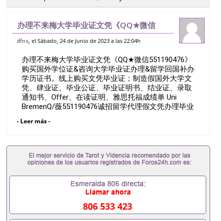
办理不来梅大学毕业证文凭《QQ★微信
551190476》购买国外学位证&咨询大学
, el Sábado, 24 de Junio de 2023 a las 22:04h
dfns
毕业证办理&留学回国补办学历证书。线上
办理不来梅大学毕业证文凭《QQ★微信551190476》
购买文凭毕业证；制造假国外大学文凭、肆
购买国外学位证&咨询大学毕业证办理&留学回国补办
学历证书。线上购买文凭毕业证；制造假国外大学文
凭、肆业证、毕业公证、毕业证明书、结业证、录取
通知书、Offer、在读证明、雅思托福成绩单 Uni
BremenQ/薇551190476诚招留学代理假文凭办理毕业
证成绩单办理教育部认证办理大使馆认证办理留学归
- Leer más -
国证明办理留信网认证办理留服认证办理学历认证办
理学生卡办理录取通知书办理学位证书办理美国文凭
办理澳洲文凭办理英国文凭办理加拿大文凭办理德国
文凭 一、快速办理材料： 1、毕业证+成绩单+留学回
国人员证明+教育部认证,录取通知书，雅思。（全套
留学回国必备证明材料，给父母及亲朋好友一份完美
交代）； 2、雅思、托福，OFFER，在读证明，学生
卡等留学相关材料（申请学校、转学，甚至是申请工
签都可以用到）。 注：上述材料，随时都可以安排办
806 533 423
理，毕业证成绩单，学校，专业，学位，毕业时间都
可以根据客户要求安排。 国内找工作假的毕业证可以