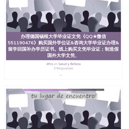
学学历 绩单购买学位证书/澳洲读本科硕士做文凭/购
买澳洲大学毕业证成绩单假文凭学历
offieUniversityofSouthernQueensland 澳洲读书未毕
业找人做文凭学位qq微信551190476澳洲读CQU中央
昆士兰大学学历成绩单购买学位证书/澳洲读本科硕
士做文凭/购买澳洲大学毕业证成绩单假文凭学历办
理不来梅大学毕业证文凭《QQ★微信551190476》购
办理德国锡根大学毕业证文凭《QQ★微信
买国外学位证&咨询大学毕业证办理&留学回国补办学
551190476》购买国外学位证&咨询大学毕业证办理&
历证书。线上购买文凭毕业证；制造假国外大学文
留学回国补办学历证书。线上购买文凭毕业证；制造假
凭、肆业证、毕业公证、毕业证明书、结业证、录取
国外大学文凭、
通知书、Offer、在读证明、雅思托福成绩单 Uni
Bremen
dfns
en
Salud y Belleza
0 Respuestas
...