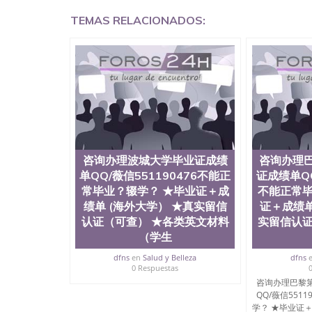
学回国证明QQ微信551190476爱尔兰留学回国证明Q
TEMAS RELACIONADOS:
网上买文凭可靠吗QQ微信551190476买国外文凭
551190476国外大学文凭真制作QQ微信55119
证QQ微信551190476办理国外毕业证价格QQ微信5
要交定金吗QQ微信551190476办国外可查文凭QQ微
学士学位证书查询机构QQ微信551190476 国外
551190476海外文凭认证办理QQ微信551190476 圣何
西州立大学”）成立于1857年，简称SJSU，
位于圣何塞市San Jose中心，占地154公
高的就业率，全美名列前茅的毕业薪资，浓厚的
志评选为全美50强公立综合性大学，每年有来自
所在世界上享有学术地位、声誉、实习机会和影
咨询办理波城大学毕业证成绩
咨询办理
代表。其计算机系与会计系更是在当今美国大学
单QQ/薇信551190476不能正
证成绩单QQ
世界硅谷中心得到工作机会。许多硅谷公司甚至
常毕业？辍学？ ★毕业证＋成
不能正常毕
无论是加州大学系统(UC)，还是加州州立大学系统
绩单 (海外大学） ★真实留信
证＋成绩单
位置。 圣何塞州立大学座落于硅谷(Silicon Va
认证（可查） ★各类英文材料
实留信认证
有学生三万人，超过134种学士学科和65个硕
系如计算机科学，电子工程学，工商管理学，艺
（学生
和研究所的商学课程也吸引了众多不同国家的专业
dfns
en
Salud y Belleza
dfns
理信息； 2、客户付定金下单； 3、公司确认到
0 Respuestas
电子图确认好转成品部做成品； 6、成品做好拍
咨询办理巴黎
外DHL）。 三、真实网上可查的证明材料 1、
QQ/薇信551
国人员证明（使馆认证），使馆网站真实存档可
学？ ★毕业证＋