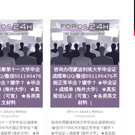
Q微信551190476国外硕士文凭办理QQ微信551190476
质量QQ微信551190476国外本科毕业证怎么办理QQ微信
0476办国外文凭可找工作QQ微信551190476国外大学有毕业
51190476国外编号查询QQ微信551190476办理国外文凭
信551190476网上购买真文凭可信吗QQ微信551190476
资格证书办理QQ微信551190476如何办理学历认证QQ微信
塞州立大学（San Jose State University, 又译为“圣荷
是加州历史悠久的大学之一，也是美西地区的公立大学之一。
顷。它是一所位于加利福尼亚州的著名综合性公立大学，它以极
多元化学术氛围，杰出的本科教育质量，被《福克斯》杂
世界各地的成百上千的海外学生前往求学。 至今，这是一
响力的高等教育机构，并获誉为美国本科教育质量的核心
巴黎第十一大学毕业
咨询办理蒙波利埃大学毕业证
教学排名中表现优异。其毕业生大多可以在其所处地域的
/薇信551190476
成绩单QQ/薇信551190476不
在学生大三和大四的学期提供许多相应科系的实习机会。
业？辍学？ ★毕业
能正常毕业？辍学？ ★毕业证
(CSU), 圣何塞州立大学都占据着加州所有大学中的地理
 (海外大学） ★真
＋成绩单 (海外大学） ★真实
lley), 于附近的旧金山-圣何塞地区为全美的重要科技中心。约
（可查） ★各类英
留信认证（可查） ★各类英文
士学科，并有来自世界60余国的学生来此就读。其有名的科
术设计，和航空学等，深受性肯定及好评；而各种大学部
文材料
材料（
人士前来研究与学习。 二、办理流程： 1、收集客户办
en
Salud y Belleza
dfns
en
Salud y Belleza
账转制作点做电子图； 4、电子图做好发给客户确认； 5、
0 Respuestas
0 Respuestas
照或者视频确认再付余款； 7、快递给客户（国内顺丰，国
第十一大学毕业证成绩单
咨询办理蒙波利埃大学毕业证成绩单QQ/
教育部学历学位认证，留服真实存档可查，存档。 2、留学回
190476不能正常毕业？辍
薇信551190476不能正常毕业？辍学？
查。 3、留信网真实可查认证办理，存档可查，终身受
成绩单 (海外大学） ★真
★毕业证＋成绩单 (海外大学） ★真实留