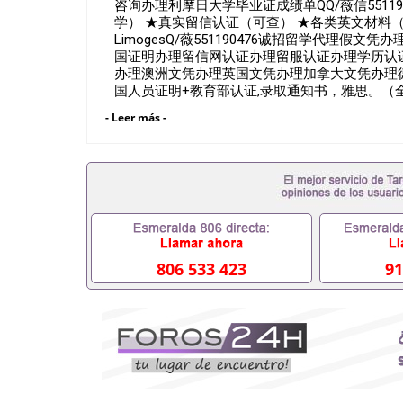
咨询办理利摩日大学毕业证成绩单QQ/薇信5511
学） ★真实留信认证（可查） ★各类英文材料（学生卡、
LimogesQ/薇551190476诚招留学代理
国证明办理留信网认证办理留服认证办理学历认
办理澳洲文凭办理英国文凭办理加拿大文凭办理德
国人员证明+教育部认证,录取通知书，雅思。
交代）； 2、雅思、托福，OFFER，在读证
- Leer más -
都可以用到）。 注：上述材料，随时都可以安
以根据客户要求安排。 国内找工作假的毕业证可以
551190476要定居国外需要办理什么材料55119
国企/事业单位需要些什么材料551190476办理
了怎么办, 没有正常毕业怎么办理毕业证,没毕
毕业551190476您是否因为递交材料不齐而被拒
育部认证在校挂科了不想读了,成绩不理想毕不了业怎
研究生文凭551190476如何办理本科/硕士毕业证5
文凭551190476国外本科毕业证怎么办理55119
806 533 423
91
业证551190476哪里可以制作美国毕业证55119
买假毕业证551190476哪里可以办理加拿大毕业
551190476哪里可以办理水印成绩单5511904
吗551190476假文凭网上能查到吗551190476
信551190476国外毕业证去哪认证QQ微信5511
QQ微信551190476快速代办国外毕业证QQ微信55
凭认证QQ微信551190476国外文凭回国认证QQ微信
国证明QQ微信551190476 国外烫金照片QQ微信5