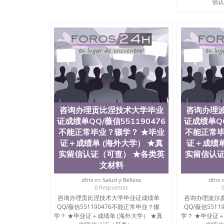
信认
咨询办理贡比涅技术大学毕业
咨询办理
证成绩单QQ/薇信551190476
证成绩单QQ
不能正常毕业？辍学？ ★毕业
不能正常毕
证＋成绩单 (海外大学） ★真
证＋成绩单
实留信认证（可查） ★各类英
实留信认证
文材料
dfns
en
Salud y Belleza
dfns
0 Respuestas
咨询办理贡比涅技术大学毕业证成绩单
咨询办理波尔
QQ/薇信551190476不能正常毕业？辍
QQ/薇信551
学？ ★毕业证＋成绩单 (海外大学） ★真
学？ ★毕业证＋