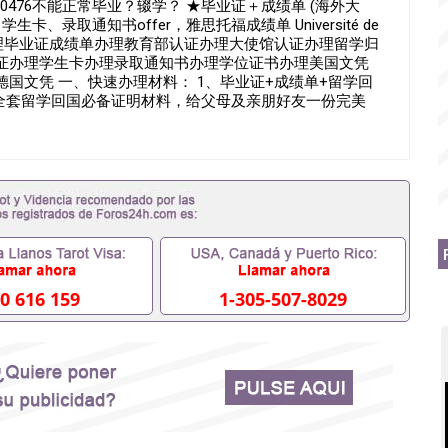
90476不能正常毕业？辍学？ ★毕业证＋成绩单 (海外大
录取通知书offer，雅思托福成绩单 Université de
假文凭办理毕业证成绩单办理教育部认证办理大使馆认证办理留学归
证办理学生卡办理录取通知书办理学位证书办理美国文凭
国文凭 一、快速办理材料： 1、毕业证+成绩单+留学回
（全套留学回国必备证明材料，给父母及亲朋好友一份完美
明，学生卡等留学相关材料（申请学校、转学，甚至是申请工签
排办理，毕业证成绩单，学校，专业，学位，毕业时间都可
用吗551190476假的毕业证成绩单可以办学历认证吗
0476入职事业单位/国企假的毕业证会查吗551190476入职
假毕业证在国内能用吗, 挂科拿不到毕业证怎么办, 毕业证丢
业可以办学历认证吗,您是否因为中途辍学、挂科而没有正常
之门外551190476您是否因没正常毕业而导致回国得不到教
么办551190476找工作没有文凭怎么办,怎么办理本科/
51190476网上买文凭可靠吗551190476哪里可以买国外
0476国外大学文凭可以打工作吗551190476怎么办理 外假毕
0 616 159
1-305-507-8029
0476哪里可以办理澳洲毕业证551190476留学生在哪里可以
证551190476申请学校办理假的毕业证成绩单可以吗
76哪里可以修改成绩单GPA分数551190476假毕业证能查出来
 如何拿到国外毕业证QQ微信551190476办假大学毕业证QQ微
90476找毕业证封皮QQ微信551190476国外毕业证外壳定制
1190476快速拿到国外文凭QQ微信551190476国外留学文
551190476泰国文凭办理QQ微信551190476法国留学回
51190476外国文凭在中国有用吗QQ微信551190476德国留