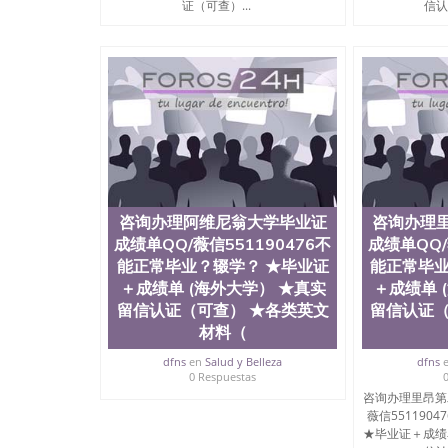
证（可查）...
信认
咨询办理阿维尼翁大学毕业证
咨询办理
成绩单QQ/薇信551190476不
成绩单QQ/
能正常毕业？辍学？ ★毕业证
能正常毕业
＋成绩单 (海外大学） ★真实
＋成绩单 
留信认证（可查） ★各类英文
留信认证（
材料（
dfns
en
Salud y Belleza
dfns
0 Respuestas
咨询办理里昂第
薇信551190
★毕业证＋成绩