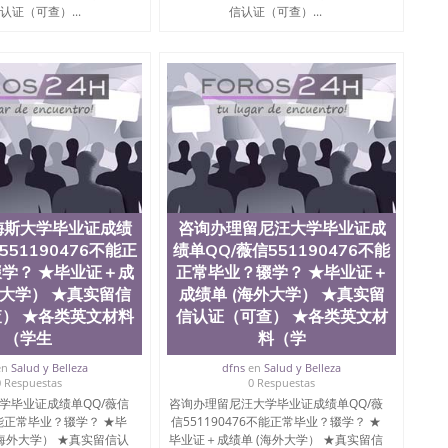
院、商学院、交流学院、地球及物质科学院、教育学院、工
认证（可查）...
信认证（可查）...
学院、人文学院、护理学院、科学学院等。学校的教育学
且继续攀升中。纽约大学为学生们提供本科、硕士及博士
财务、教育、建筑工程、经济、医学、护理、文学、音乐、
业、环境污染控制、历史、电气工程、生物工程、建筑设
、土木工程、数学、化学、英语、社会科学、心理学、戏
、人工智能、商科、金融专业 1、客户提供相关材料，确
证成绩单等相关材料； 3、留服注册申请账号，付定金；
留服递交材料； 5、等待结果，完成结果书留服直接邮寄
对海外大学及学院的毕业证成绩单所使用的材料，尺寸大
O烫金烫银，LOGO烫金烫银复合重叠。 文字图案浮雕，
版本文凭对照。质量得到了广大海外客户群体的认可，同
梅斯大学毕业证成绩
咨询办理留尼汪大学毕业证成
，及时掌握各大院校的（毕业证，成绩单，资格证，学生
551190476不能正
绩单QQ/薇信551190476不能
）的版本更新信息， 能够在时间掌握的海外学历文凭的样
时间收集到原版实物，以求达到客户的需求。 我们的优
学？ ★毕业证＋成
正常毕业？辍学？ ★毕业证＋
价比，通过品质和效率不断优化，为您倾情诠释什么是高性
外大学） ★真实留信
成绩单 (海外大学） ★真实留
/微信:551190476办理毕业证成绩单、教育部认证,录取通知
） ★各类英文材料
信认证（可查） ★各类英文材
（学生
料（学
绩、教育部学历学位认证、毕业证、成绩单、文凭、学历
en
Salud y Belleza
dfns
en
Salud y Belleza
办理、仿制学位证书、毕业证文凭、文凭毕业证、毕业证
0 Respuestas
0 Respuestas
学回国人员证明、留学生认证、学历认证、文凭认证学位
学毕业证成绩单QQ/薇信
咨询办理留尼汪大学毕业证成绩单QQ/薇
文凭学历、美国文凭学历、澳洲文凭学历、加拿大文凭学
6不能正常毕业？辍学？ ★毕
信551190476不能正常毕业？辍学？ ★
0476 圣何塞州立大学毕业证（San Jose State
(海外大学） ★真实留信认
毕业证＋成绩单 (海外大学） ★真实留信