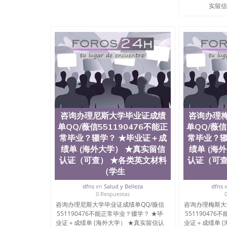
用。 四、办理流程农业科学院、艺术与建筑学
实留信
程学院、健康与人类发展学院、信息工程与科学
院排名在全美前十名，工学院排名在前十五名，
学位。学校的专业课程包括：会计学、MBA、
生物学、统计学、美术、电子工程、天文学、农
计、工商管理、材料科学、机械工程、航天工程
剧、市场营销、机械工程、计算机科学、物理学
定客户办理信息，给出操作方案； 2、补充毕业
4、预约递交时间，公司人员陪同客户本人一起去
给客户 6、客户确认收到结果，付余款。 我们
小，防伪结构（包括：水印，阴影底纹，钢印LOG
激光镭射，紫外荧光，温感，复印防伪）都有原
咨询办理尼斯大学毕业证成绩
咨询办理
时和海外学校留学中介， 同时能做到与时俱进
单QQ/薇信551190476不能正
单QQ/薇信
卡，结业证，录取通知书，在读证明等相关材料
版，尺寸大小，纸张材质，防伪技术等等，并在
常毕业？辍学？ ★毕业证＋成
常毕业？辍
势： 我们在保证合理定价的同时，坚持较高性
绩单 (海外大学） ★真实留信
绩单 (海
价比。 咨询顾问：Sam q/微信:551190476 Q
认证（可查） ★各类英文材料
认证（可查
书，雅思，留学回国证明.
（学生
公司专业制作、办理、仿制、成绩单文凭、改成
dfns
en
Salud y Belleza
dfns
文凭、假文凭假毕业证假学历书制作、假制作、
0 Respuestas
认证、留服认证、使馆认证、使馆证明、使馆留
咨询办理尼斯大学毕业证成绩单QQ/薇信
咨询办理梅斯大
认证、留学生学历认证、留学生学位认证、英国
551190476不能正常毕业？辍学？ ★毕
55119047
历、新西兰学历认证等q:551190476 微信：55119
业证＋成绩单 (海外大学） ★真实留信认
业证＋成绩单 