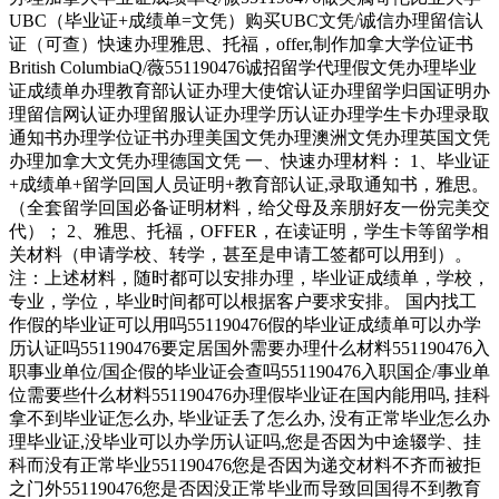
UBC（毕业证+成绩单=文凭）购买UBC文凭/诚信办理留信认
证（可查）快速办理雅思、托福，offer,制作加拿大学位证书
British ColumbiaQ/薇551190476诚招留学代理假文凭办理毕业
证成绩单办理教育部认证办理大使馆认证办理留学归国证明办
理留信网认证办理留服认证办理学历认证办理学生卡办理录取
通知书办理学位证书办理美国文凭办理澳洲文凭办理英国文凭
办理加拿大文凭办理德国文凭 一、快速办理材料： 1、毕业证
+成绩单+留学回国人员证明+教育部认证,录取通知书，雅思。
（全套留学回国必备证明材料，给父母及亲朋好友一份完美交
代）； 2、雅思、托福，OFFER，在读证明，学生卡等留学相
关材料（申请学校、转学，甚至是申请工签都可以用到）。
注：上述材料，随时都可以安排办理，毕业证成绩单，学校，
专业，学位，毕业时间都可以根据客户要求安排。 国内找工
作假的毕业证可以用吗551190476假的毕业证成绩单可以办学
历认证吗551190476要定居国外需要办理什么材料551190476入
职事业单位/国企假的毕业证会查吗551190476入职国企/事业单
位需要些什么材料551190476办理假毕业证在国内能用吗, 挂科
拿不到毕业证怎么办, 毕业证丢了怎么办, 没有正常毕业怎么办
理毕业证,没毕业可以办学历认证吗,您是否因为中途辍学、挂
科而没有正常毕业551190476您是否因为递交材料不齐而被拒
之门外551190476您是否因没正常毕业而导致回国得不到教育