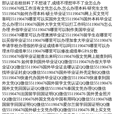
部认证在校挂科了不想读了,成绩不理想毕不了业怎么办
551190476找工作没有文凭怎么办,怎么办理本科/研究生文凭
551190476如何办理本科/硕士毕业证551190476网上买文凭可
靠吗551190476哪里可以买国外文凭551190476国外本科毕业证
怎么办理551190476国外大学文凭可以打工作吗551190476怎么
办理 外假毕业证551190476哪里可以制作美国毕业证
551190476哪里可以办理澳洲毕业证551190476留学生在哪里可
以买假毕业证551190476哪里可以办理加拿大毕业证551190476
申请学校办理假的毕业证成绩单可以吗551190476哪里可以办
理水印成绩单551190476哪里可以修改成绩单GPA分数
551190476假毕业证能查出来吗551190476假文凭网上能查到吗
551190476 如何拿到国外毕业证QQ微信551190476办假大学毕
业证QQ微信551190476国外毕业证去哪认证QQ微信551190476
找毕业证封皮QQ微信551190476国外毕业证外壳定制QQ微信
551190476快速代办国外毕业证QQ微信551190476快速拿到国
外文凭QQ微信551190476国外留学文凭认证QQ微信551190476
国外文凭回国认证QQ微信551190476泰国文凭办理QQ微信
551190476法国留学回国证明QQ微信551190476 国外烫金照片
QQ微信551190476外国文凭在中国有用吗QQ微信551190476德
国留学回国证明QQ微信551190476爱尔兰留学回国证明QQ微
信551190476国外硕士文凭办理QQ微信551190476 网上买文凭