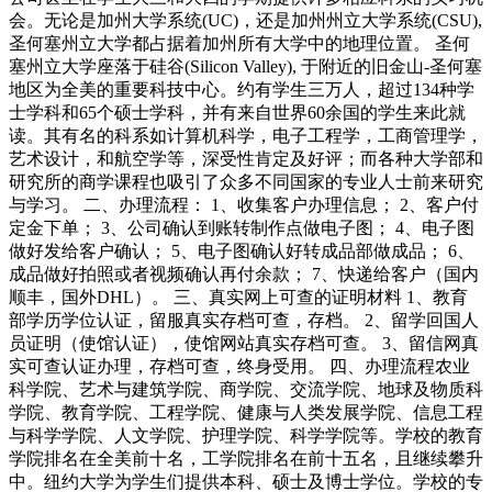
会。无论是加州大学系统(UC)，还是加州州立大学系统(CSU),
圣何塞州立大学都占据着加州所有大学中的地理位置。 圣何
塞州立大学座落于硅谷(Silicon Valley), 于附近的旧金山-圣何塞
地区为全美的重要科技中心。约有学生三万人，超过134种学
士学科和65个硕士学科，并有来自世界60余国的学生来此就
读。其有名的科系如计算机科学，电子工程学，工商管理学，
艺术设计，和航空学等，深受性肯定及好评；而各种大学部和
研究所的商学课程也吸引了众多不同国家的专业人士前来研究
与学习。 二、办理流程： 1、收集客户办理信息； 2、客户付
定金下单； 3、公司确认到账转制作点做电子图； 4、电子图
做好发给客户确认； 5、电子图确认好转成品部做成品； 6、
成品做好拍照或者视频确认再付余款； 7、快递给客户（国内
顺丰，国外DHL）。 三、真实网上可查的证明材料 1、教育
部学历学位认证，留服真实存档可查，存档。 2、留学回国人
员证明（使馆认证），使馆网站真实存档可查。 3、留信网真
实可查认证办理，存档可查，终身受用。 四、办理流程农业
科学院、艺术与建筑学院、商学院、交流学院、地球及物质科
学院、教育学院、工程学院、健康与人类发展学院、信息工程
与科学学院、人文学院、护理学院、科学学院等。学校的教育
学院排名在全美前十名，工学院排名在前十五名，且继续攀升
中。纽约大学为学生们提供本科、硕士及博士学位。学校的专