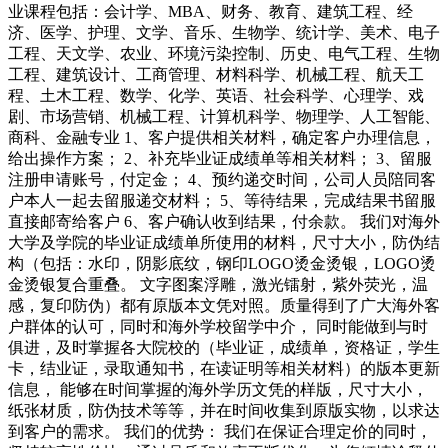
业课程包括：会计学、MBA、财务、教育、建筑工程、经
济、医学、护理、文学、音乐、生物学、统计学、美术、电子
工程、天文学、农业、环境污染控制、历史、电气工程、生物
工程、建筑设计、工商管理、材料科学、机械工程、航天工
程、土木工程、数学、化学、英语、社会科学、心理学、戏
剧、市场营销、机械工程、计算机科学、物理学、人工智能、
商科、金融专业 1、客户提供相关材料，确定客户办理信息，
给出操作方案； 2、补充毕业证成绩单等相关材料； 3、留服
注册申请账号，付定金； 4、预约递交时间，公司人员陪同客
户本人一起去留服递交材料； 5、等待结果，完成结果书留服
直接邮寄给客户 6、客户确认收到结果，付余款。 我们对海外
大学及学院的毕业证成绩单所使用的材料，尺寸大小，防伪结
构（包括：水印，阴影底纹，钢印LOGO烫金烫银，LOGO烫
金烫银复合重叠。 文字图案浮雕，激光镭射，紫外荧光，温
感，复印防伪）都有原版本文凭对照。质量得到了广大海外客
户群体的认可，同时和海外学校留学中介， 同时能做到与时
俱进，及时掌握各大院校的（毕业证，成绩单，资格证，学生
卡，结业证，录取通知书，在读证明等相关材料）的版本更新
信息， 能够在时间掌握的海外学历文凭的样版，尺寸大小，
纸张材质，防伪技术等等，并在时间收集到原版实物，以求达
到客户的需求。 我们的优势： 我们在保证合理定价的同时，