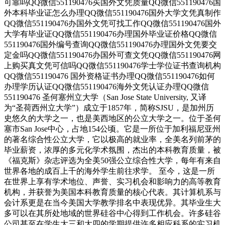
可靠吗QQ微信551190476买国外文凭质量QQ微信551190476国
外本科毕业证怎么办理QQ微信551190476国外大学文凭真制作
QQ微信551190476办国外文凭可找工作QQ微信551190476国外
大学有毕业证QQ微信551190476办理国外毕业证价格QQ微信
551190476国外编号查询QQ微信551190476办理国外文凭要交
定金吗QQ微信551190476办国外可查文凭QQ微信551190476网
上购买真文凭可信吗QQ微信551190476学士学位证书查询机构
QQ微信551190476 国外资格证书办理QQ微信551190476如何
办理学历认证QQ微信551190476海外文凭认证办理QQ微信
551190476 圣何塞州立大学（San Jose State University, 又译
为“圣荷西州立大学”）成立于1857年，简称SJSU，是加州历
史悠久的大学之一，也是美西地区的公立大学之一。位于圣何
塞市San Jose中心，占地154公顷。它是一所位于加利福尼亚州
的著名综合性公立大学，它以极高的就业率，全美名列前茅的
毕业薪资，浓厚的多元化学术氛围，杰出的本科教育质量，被
《福克斯》杂志评选为全美50强公立综合性大学，每年有来自
世界各地的成百上千的海外学生前往求学。 至今，这是一所
在世界上享有学术地位、声誉、实习机会和影响力的高等教育
机构，并获誉为美国本科教育质量的核心代表。其计算机系与
会计系更是在当今美国大学教学排名中表现优异。其毕业生大
多可以在其所处地域的世界硅谷中心得到工作机会。许多硅谷
公司甚至在学生大三和大四的学期提供许多相应科系的实习机