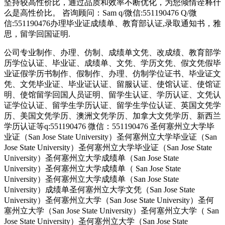
坚持较高性价比，通过品质和效率不断优化，为您倾情诠释什
么是高性价比。 咨询顾问：Sam q/微信:551190476 Q/微
信:551190476办理毕业证成绩单、教育部认证,录取通知书，雅
思，留学回国证明.
公司专业制作、办理、仿制、成绩单文凭、改成绩、教育部学
历学位认证、毕业证、成绩单、文凭、学历文凭、假文凭假毕
业证假学历书制作、假制作、办理、仿制学位证书、毕业证文
凭、文凭毕业证、毕业证认证、留服认证、使馆认证、使馆证
明、使馆留学回国人员证明、留学生认证、学历认证、文凭认
证学位认证、留学生学历认证、留学生学位认证、英国文凭学
历、美国文凭学历、澳洲文凭学历、加拿大文凭学历、新西兰
学历认证等q:551190476 微信：551190476 圣何塞州立大学毕
业证（San Jose State University）圣何塞州立大学毕业证（San
Jose State University）圣何塞州立大学毕业证（San Jose State
University）圣何塞州立大学成绩单（San Jose State
University）圣何塞州立大学成绩单（ San Jose State
University）圣何塞州立大学成绩单（San Jose State
University）成绩单圣何塞州立大学文凭（San Jose State
University）圣何塞州立大学（San Jose State University）圣何
塞州立大学（San Jose State University）圣何塞州立大学（ San
Jose State University）圣何塞州立大学（San Jose State