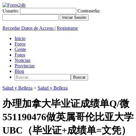
Usuario:
Contraseña:
Recordar Datos de Acceso
|
Registrarse
Inicio
Foros
Gente
Fotos
Noticias
Provincias
Blog
Salud y Belleza
>
Salud y Belleza
办理加拿大毕业证成绩单Q/微
551190476做英属哥伦比亚大学
UBC（毕业证+成绩单=文凭）