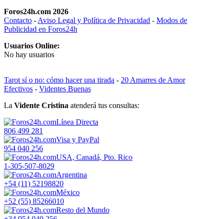
Foros24h.com 2026
Contacto
-
Aviso Legal y Política de Privacidad
-
Modos de
Publicidad en Foros24h
Usuarios Online:
No hay usuarios
Tarot sí o no: cómo hacer una tirada
-
20 Amarres de Amor
Efectivos
-
Videntes Buenas
La
Vidente Cristina
atenderá tus consultas:
Línea Directa
806 499 281
Visa y PayPal
954 040 256
USA, Canadá, Pto. Rico
1-305-507-8029
Argentina
+54 (11) 52198820
México
+52 (55) 85266010
Resto del Mundo
+34 954 040 256