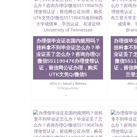
查，存档。 2、留学回国人员证明（使馆认证）
存档可查，终身受用。 四、办理流程农业科学
院、教育学院、工程学院、健康与人类发展学院
等。学校的教育学院排名在全美前十名，工学院
本科、硕士及博士学位。学校的专业课程包括：
理、文学、音乐、生物学、统计学、美术、电子
生物工程、建筑设计、工商管理、材料科学、机
办理假毕业证在国内能用吗？
办理假毕
科学、心理学、戏剧、市场营销、机械工程、计
挂科拿不到毕业证怎么办？毕
挂科拿不
提供相关材料，确定客户办理信息，给出操作方案
业证丢了怎么办？咨询办理Q/
业证丢了怎
账号，付定金； 4、预约递交时间，公司人员陪
微信551190476办理使馆认
微信551
书留服直接邮寄给客户 6、客户确认收到结果，
材料，尺寸大小，防伪结构（包括：水印，阴影底纹
证，留信网公证办理，购买
证，留信
字图案浮雕，激光镭射，紫外荧光，温感，复印
UTK文凭Q/微信5
兰登
体的认可，同时和海外学校留学中介， 同时能
dfns
en
Salud y Belleza
dfns
格证，学生卡，结业证，录取通知书，在读证明
0 Respuestas
历文凭的样版，尺寸大小，纸张材质，防伪技术
...
我们的优势： 我们在保证合理定价的同时，坚
么是高性价比。 咨询顾问：Sam q/微信:551190
取通知书，雅思，留学回国证明.
公司专业制作、办理、仿制、成绩单文凭、改成
文凭、假文凭假毕业证假学历书制作、假制作、
认证、留服认证、使馆认证、使馆证明、使馆留
认证、留学生学历认证、留学生学位认证、英国