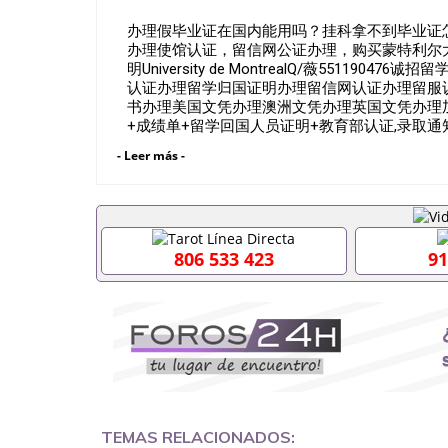
办理假毕业证在国内能用吗？挂科拿不到毕业证怎么
办理使馆认证，留信网公证办理，购买蒙特利尔大学
明University de MontrealQ/薇551
认证办理留学归国证明办理留信网认证办理留服
书办理美国文凭办理澳洲文凭办理英国文凭办理加
+成绩单+留学回国人员证明+教育部认证,录取
朋好友一份完美交代）； 2、雅思、托福，OF
- Leer más -
甚至是申请工签都可以用到）。 注：上述材料
位，毕业时间都可以根据客户要求安排。 国内找工
以办学历认证吗551190476要定居国外需要办理
551190476入职国企/事业单位需要些什么材料5
么办, 毕业证丢了怎么办, 没有正常毕业怎么办
806 533 423
91
科而没有正常毕业551190476您是否因为递交材
回国得不到教育部认证在校挂科了不想读了,成绩不理
怎么办理本科/研究生文凭551190476如何办理本科
里可以买国外文凭551190476国外本科毕业证怎么办
么办理 外假毕业证551190476哪里可以制作美国毕
生在哪里可以买假毕业证551190476哪里可以办
可以吗551190476哪里可以办理水印成绩单5511
查出来吗551190476假文凭网上能查到吗55119
证QQ微信551190476国外毕业证去哪认证QQ微信5
壳定制QQ微信551190476快速代办国外毕业证QQ微
TEMAS RELACIONADOS: