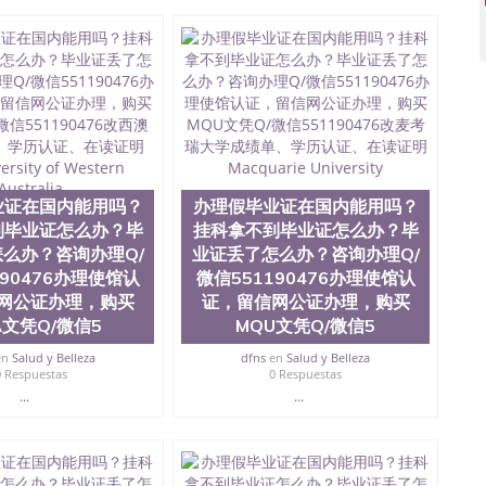
Q微信551190476泰国文凭办理QQ微信551190476法国
微信551190476外国文凭在中国有用吗QQ微信551190476
回国证明QQ微信551190476国外硕士文凭办理QQ微信
476买国外文凭质量QQ微信551190476国外本科毕业证怎么办
51190476办国外文凭可找工作QQ微信551190476国外大
Q微信551190476国外编号查询QQ微信551190476办理
查文凭QQ微信551190476网上购买真文凭可信吗QQ微信
0476 国外资格证书办理QQ微信551190476如何办理学历认
76 圣何塞州立大学（San Jose State University, 又
SJSU，是加州历史悠久的大学之一，也是美西地区的公立大
业证在国内能用吗？
办理假毕业证在国内能用吗？
154公顷。它是一所位于加利福尼亚州的著名综合性公立大
资，浓厚的多元化学术氛围，杰出的本科教育质量，被
到毕业证怎么办？毕
挂科拿不到毕业证怎么办？毕
学，每年有来自世界各地的成百上千的海外学生前往求学。
么办？咨询办理Q/
业证丢了怎么办？咨询办理Q/
实习机会和影响力的高等教育机构，并获誉为美国本科教
190476办理使馆认
微信551190476办理使馆认
当今美国大学教学排名中表现优异。其毕业生大多可以在
网公证办理，购买
证，留信网公证办理，购买
硅谷公司甚至在学生大三和大四的学期提供许多相应科系
A文凭Q/微信5
MQU文凭Q/微信5
州立大学系统(CSU), 圣何塞州立大学都占据着加州所有
con Valley), 于附近的旧金山-圣何塞地区为全美的重要
en
Salud y Belleza
dfns
en
Salud y Belleza
科和65个硕士学科，并有来自世界60余国的学生来此就
0 Respuestas
0 Respuestas
工商管理学，艺术设计，和航空学等，深受性肯定及好
...
...
众多不同国家的专业人士前来研究与学习。 二、办理流
单； 3、公司确认到账转制作点做电子图； 4、电子图做好
； 6、成品做好拍照或者视频确认再付余款； 7、快递给
可查的证明材料 1、教育部学历学位认证，留服真实存档可