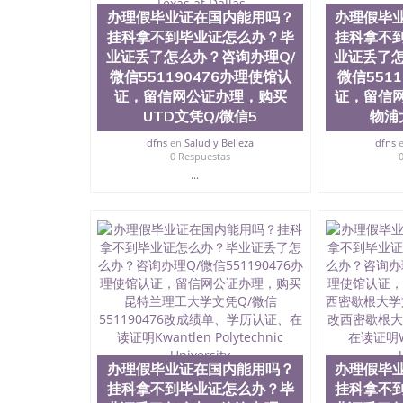
理假毕业证在国内能用吗？挂科拿不到毕业证怎么办
办理假毕业证在国内能用吗？
办理假毕
理使馆认证，留信网公证办理，购买蒙特利尔大学文
挂科拿不到毕业证怎么办？毕
University de Montreal
挂科拿不
业证丢了怎么办？咨询办理Q/
业证丢了怎
微信551190476办理使馆认
微信551
证，留信网公证办理，购买
证，留信
UTD文凭Q/微信5
物浦
dfns
en
Salud y Belleza
dfns
0 Respuestas
...
办理假毕业证在国内能用吗？
办理假毕
挂科拿不到毕业证怎么办？毕
挂科拿不