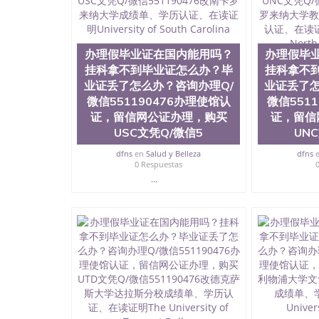
历、新西兰学历认证等q:551190476 微信：55119
University）圣何塞州立大学毕业证（San Jose St
University）圣何塞州立大学成绩单（San Jose Sta
University）圣何塞州立大学成绩单（San Jose S
办理假毕业证在国内能用吗？
办理假毕
State University）圣何塞州立大学（San Jose St
挂科拿不到毕业证怎么办？毕
挂科拿不
University）圣何塞州立大学（ San Jose State Un
业证丢了怎么办？咨询办理Q/
业证丢了怎
圣何塞州立大学文凭（San Jose State Universit
微信551190476办理使馆认
微信551
圣何塞州立大学文凭（San Jose State Universit
证，留信网公证办理，购买
证，留信
塞州立大学学历（San Jose State University）
大学学历（San Jose State University）圣何塞
USC文凭Q/微信5
UN
（San Jose State University）圣何塞州立大学（S
dfns
en
Salud y Belleza
dfns
State University）圣何塞州立大学学位证（San J
0 Respuestas
State University）圣何塞州立大学学位证（San Jos
...
University）圣何塞州立大学（San Jose State Un
何塞州立大学（San Jose State University）圣
立大学学位证（San Jose State University）圣
立大学结业证（San Jose State University）圣
立大学学位证（San Jose State University）圣
立大学学历证书（San Jose State University）
塞州立大学学历证书（San Jose State Unive
读CQU中央昆士兰大学学历 绩单购买学位证书
学历offieUniversityofSouthernQueens
央昆士兰大学学历成绩单购买学位证书/澳洲读