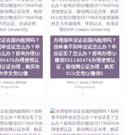
，使馆网站真实存档可查。 3、留信网真实可查认证办理，
院、艺术与建筑学院、商学院、交流学院、地球及物质科学
、信息工程与科学学院、人文学院、护理学院、科学学院
排名在前十五名，且继续攀升中。纽约大学为学生们提供
会计学、MBA、财务、教育、建筑工程、经济、医学、护
工程、天文学、农业、环境污染控制、历史、电气工程、
械工程、航天工程、土木工程、数学、化学、英语、社会
业证在国内能用吗？
办理假毕业证在国内能用吗？
算机科学、物理学、人工智能、商科、金融专业 1、客户
到毕业证怎么办？毕
挂科拿不到毕业证怎么办？毕
； 2、补充毕业证成绩单等相关材料； 3、留服注册申请
么办？咨询办理Q/
业证丢了怎么办？咨询办理Q/
同客户本人一起去留服递交材料； 5、等待结果，完成结果
190476办理使馆认
微信551190476办理使馆认
付余款。 我们对海外大学及学院的毕业证成绩单所使用的
，钢印LOGO烫金烫银，LOGO烫金烫银复合重叠。 文
网公证办理，购买布
证，留信网公证办理，购买
防伪）都有原版本文凭对照。质量得到了广大海外客户群
大学文凭Q/微
ECU文凭Q/微信5
做到与时俱进，及时掌握各大院校的（毕业证，成绩单，资
en
Salud y Belleza
dfns
en
Salud y Belleza
等相关材料）的版本更新信息， 能够在时间掌握的海外学
0 Respuestas
0 Respuestas
等等，并在时间收集到原版实物，以求达到客户的需求。
...
...
持较高性价比，通过品质和效率不断优化，为您倾情诠释什
476 Q/微信:551190476办理毕业证成绩单、教育部认证,录
绩、教育部学历学位认证、毕业证、成绩单、文凭、学历
办理、仿制学位证书、毕业证文凭、文凭毕业证、毕业证
学回国人员证明、留学生认证、学历认证、文凭认证学位
文凭学历、美国文凭学历、澳洲文凭学历、加拿大文凭学