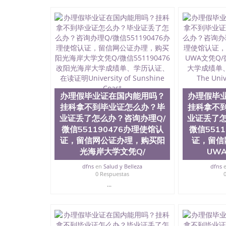
留学文凭认证QQ微信551190476国外文凭回国认证Q
留学回国证明QQ微信551190476 国外烫金照片QQ
德国留学回国证明QQ微信551190476爱尔兰留学
551190476 网上买文凭可靠吗QQ微信551190
理QQ微信551190476国外大学文凭真制作QQ微信5
学有毕业证QQ微信551190476办理国外毕业证价格Q
国外文凭要交定金吗QQ微信551190476办国外可
551190476学士学位证书查询机构QQ微信55119
证QQ微信551190476海外文凭认证办理QQ微信5511904
译为“圣荷西州立大学”）成立于1857年，简称
办理假毕业证在国内能用吗？
办理假毕
学之一。位于圣何塞市San Jose中心，占地
学，它以极高的就业率，全美名列前茅的毕业薪
挂科拿不到毕业证怎么办？毕
挂科拿不
《福克斯》杂志评选为全美50强公立综合性大
业证丢了怎么办？咨询办理Q/
业证丢了怎
至今，这是一所在世界上享有学术地位、声誉、
微信551190476办理使馆认
微信551
育质量的核心代表。其计算机系与会计系更是在
证，留信网公证办理，购买阳
证，留信
其所处地域的世界硅谷中心得到工作机会。许多
光海岸大学文凭Q/
UW
的实习机会。无论是加州大学系统(UC)，还是加州
大学中的地理位置。 圣何塞州立大学座落于硅谷(Sili
dfns
en
Salud y Belleza
dfns
科技中心。约有学生三万人，超过134种学士学
0 Respuestas
读。其有名的科系如计算机科学，电子工程学，
...
评；而各种大学部和研究所的商学课程也吸引了
程： 1、收集客户办理信息； 2、客户付定金下
发给客户确认； 5、电子图确认好转成品部做成品
客户（国内顺丰，国外DHL）。 三、真实网上