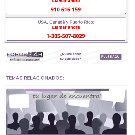
办理什么材料551190476入职事业单位/国企假的毕业
证会查吗551190476入职国企/事业单位需要些什么材
910 616 159
料551190476办理假毕业证在国内能用吗, 挂科拿不到
毕业证怎么办, 毕业证丢了怎么办, 没有正常毕业怎么
办理毕业证,没毕业可以办学历认证吗,您是否因为中
途辍学、挂科而没有正常毕业551190476您是否因为
1-305-507-8029
递交材料不齐而被拒之门外551190476您是否因没正
常毕业而导致回国得不到教育部认证在校挂科了不想
读了,成绩不理想毕不了业怎么办551190476找工作没
有文凭怎么办,怎么办理本科/研究生文凭551190476
如何办理本科/硕士毕业证551190476网上买文凭可靠
吗551190476哪里可以买国外文凭551190476国外本
科毕业证怎么办理551190476国外大学文凭可以打工
作吗551190476怎么办理 外假毕业证551190476哪里
TEMAS RELACIONADOS:
可以制作美国毕业证551190476哪里可以办理澳洲毕
业证551190476留学生在哪里可以买假毕业证
551190476哪里可以办理加拿大毕业证551190476申
请学校办理假的毕业证成绩单可以吗551190476哪里
可以办理水印成绩单551190476哪里可以修改成绩单
GPA分数551190476假毕业证能查出来吗551190476
假文凭网上能查到吗551190476 如何拿到国外毕业证
QQ微信551190476办假大学毕业证QQ微信551190476
国外毕业证去哪认证QQ微信551190476找毕业证封皮
QQ微信551190476国外毕业证外壳定制QQ微信