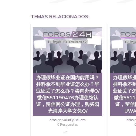
外留学文凭认证QQ微信551190476国外文凭回国认证
国留学回国证明QQ微信551190476 国外烫金照
551190476德国留学回国证明QQ微信551190
TEMAS RELACIONADOS:
QQ微信551190476 网上买文凭可靠吗QQ微信55
怎么办理QQ微信551190476国外大学文凭真制作QQ
国外大学有毕业证QQ微信551190476办理国外毕
551190476办理国外文凭要交定金吗QQ微信551
可信吗QQ微信551190476学士学位证书查询机构QQ
何办理学历认证QQ微信551190476海外文凭认证办理Q
University, 又译为“圣荷西州立大学”）成立
地区的公立大学之一。位于圣何塞市San Jos
合性公立大学，它以极高的就业率，全美名列前
质量，被《福克斯》杂志评选为全美50强公立
往求学。 至今，这是一所在世界上享有学术地
办理假毕业证在国内能用吗？
办理假毕
国本科教育质量的核心代表。其计算机系与会计
挂科拿不到毕业证怎么办？毕
挂科拿不
多可以在其所处地域的世界硅谷中心得到工作机
业证丢了怎么办？咨询办理Q/
业证丢了怎
相应科系的实习机会。无论是加州大学系统(UC)，
微信551190476办理使馆认
微信551
加州所有大学中的地理位置。 圣何塞州立大学座落于硅谷(
证，留信网公证办理，购买阳
证，留信
美的重要科技中心。约有学生三万人，超过134
来此就读。其有名的科系如计算机科学，电子工
光海岸大学文凭Q/
UW
及好评；而各种大学部和研究所的商学课程也吸
dfns
en
Salud y Belleza
dfns
流程： 1、收集客户办理信息； 2、客户付定金
0 Respuestas
好发给客户确认； 5、电子图确认好转成品部做成
...
给客户（国内顺丰，国外DHL）。 三、真实网