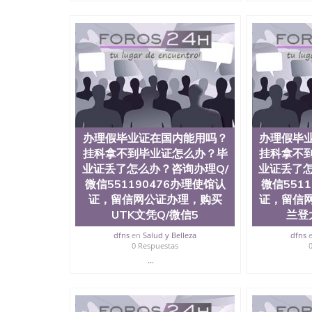
可查，存档。 2、留学回国人员证明（使馆认证
理，存档可查，终身受用。 四、办理流程农业
科学院、教育学院、工程学院、健康与人类发展
学院等。学校的教育学院排名在全美前十名，工
提供本科、硕士及博士学位。学校的专业课程包
学、护理、文学、音乐、生物学、统计学、美术
工程、生物工程、建筑设计、工商管理、材料科
语、社会科学、心理学、戏剧、市场营销、机械
1、客户提供相关材料，确定客户办理信息，给出
注册申请账号，付定金； 4、预约递交时间，公
办理假毕业证在国内能用吗？
办理假毕
完成结果书留服直接邮寄给客户 6、客户确认收
所使用的材料，尺寸大小，防伪结构（包括：水印
挂科拿不到毕业证怎么办？毕
挂科拿不
重叠。 文字图案浮雕，激光镭射，紫外荧光，
业证丢了怎么办？咨询办理Q/
业证丢了怎
外客户群体的认可，同时和海外学校留学中介，
微信551190476办理使馆认
微信551
绩单，资格证，学生卡，结业证，录取通知书，
证，留信网公证办理，购买
证，留信
的海外学历文凭的样版，尺寸大小，纸张材质，
UTK文凭Q/微信5
兰登
的需求。 我们的优势： 我们在保证合理定价的
情诠释什么是高性价比。 咨询顾问：Sam q/微信:55
dfns
en
Salud y Belleza
dfns
部认证,录取通知书，雅思，留学回国证明.
0 Respuestas
...
公司专业制作、办理、仿制、成绩单文凭、改成
文凭、假文凭假毕业证假学历书制作、假制作、
认证、留服认证、使馆认证、使馆证明、使馆留
认证、留学生学历认证、留学生学位认证、英国