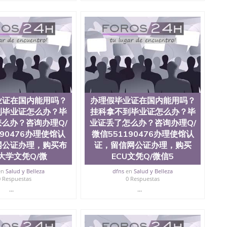
），使馆网站真实存档可查。 3、留信网真实可查认证办
科学院、艺术与建筑学院、商学院、交流学院、地球及物质
学院、信息工程与科学学院、人文学院、护理学院、科学
学院排名在前十五名，且继续攀升中。纽约大学为学生们
括：会计学、MBA、财务、教育、建筑工程、经济、医
、电子工程、天文学、农业、环境污染控制、历史、电气
学、机械工程、航天工程、土木工程、数学、化学、英
工程、计算机科学、物理学、人工智能、商科、金融专业
操作方案； 2、补充毕业证成绩单等相关材料； 3、留服
司人员陪同客户本人一起去留服递交材料； 5、等待结果，
业证在国内能用吗？
办理假毕业证在国内能用吗？
到结果，付余款。 我们对海外大学及学院的毕业证成绩单
，阴影底纹，钢印LOGO烫金烫银，LOGO烫金烫银复合
到毕业证怎么办？毕
挂科拿不到毕业证怎么办？毕
温感，复印防伪）都有原版本文凭对照。质量得到了广大海
么办？咨询办理Q/
业证丢了怎么办？咨询办理Q/
 同时能做到与时俱进，及时掌握各大院校的（毕业证，成
190476办理使馆认
微信551190476办理使馆认
在读证明等相关材料）的版本更新信息， 能够在时间掌握
网公证办理，购买布
证，留信网公证办理，购买
防伪技术等等，并在时间收集到原版实物，以求达到客户
大学文凭Q/微
ECU文凭Q/微信5
同时，坚持较高性价比，通过品质和效率不断优化，为您倾
1190476 Q/微信:551190476办理毕业证成绩单、教育
en
Salud y Belleza
dfns
en
Salud y Belleza
0 Respuestas
0 Respuestas
...
...
绩、教育部学历学位认证、毕业证、成绩单、文凭、学历
办理、仿制学位证书、毕业证文凭、文凭毕业证、毕业证
学回国人员证明、留学生认证、学历认证、文凭认证学位
文凭学历、美国文凭学历、澳洲文凭学历、加拿大文凭学