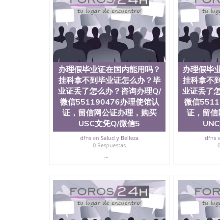
历、新西兰学历认证等q:551190476 微信：55119
University）圣何塞州立大学毕业证（San Jose St
University）圣何塞州立大学成绩单（San Jose Sta
University）圣何塞州立大学成绩单（San Jose S
State University）圣何塞州立大学（San Jose St
University）圣何塞州立大学（ San Jose State Un
圣何塞州立大学文凭（San Jose State Universit
办理假毕业证在国内能用吗？
办理假毕
圣何塞州立大学文凭（San Jose State Universit
挂科拿不到毕业证怎么办？毕
挂科拿不
塞州立大学学历（San Jose State University）
业证丢了怎么办？咨询办理Q/
大学学历（San Jose State University）圣何塞
业证丢了怎
（San Jose State University）圣何塞州立大学（S
微信551190476办理使馆认
微信551
State University）圣何塞州立大学学位证（San J
证，留信网公证办理，购买
证，留信
State University）圣何塞州立大学学位证（San Jos
USC文凭Q/微信5
UN
University）圣何塞州立大学（San Jose State Un
何塞州立大学（San Jose State University）圣
dfns
en
Salud y Belleza
dfns
0 Respuestas
立大学学位证（San Jose State University）圣
立大学结业证（San Jose State University）圣
...
立大学学位证（San Jose State University）圣
立大学学历证书（San Jose State University）
塞州立大学学历证书（San Jose State Unive
读CQU中央昆士兰大学学历 绩单购买学位证书
学历offieUniversityofSouthernQueens
央昆士兰大学学历成绩单购买学位证书/澳洲读