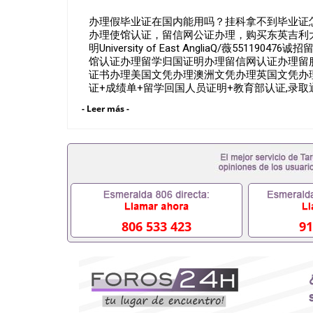
办理假毕业证在国内能用吗？挂科拿不到毕业证怎么
办理使馆认证，留信网公证办理，购买东英吉利大学
明University of East AngliaQ/薇5
馆认证办理留学归国证明办理留信网认证办理留
证书办理美国文凭办理澳洲文凭办理英国文凭办理
证+成绩单+留学回国人员证明+教育部认证,录
亲朋好友一份完美交代）； 2、雅思、托福，O
- Leer más -
学，甚至是申请工签都可以用到）。 注：上述
学位，毕业时间都可以根据客户要求安排。 国内找
可以办学历认证吗551190476要定居国外需要办
吗551190476入职国企/事业单位需要些什么材料
怎么办, 毕业证丢了怎么办, 没有正常毕业怎么
挂科而没有正常毕业551190476您是否因为递交
致回国得不到教育部认证在校挂科了不想读了,成绩
办,怎么办理本科/研究生文凭551190476如何办理本
哪里可以买国外文凭551190476国外本科毕业证怎么
806 533 423
91
怎么办理 外假毕业证551190476哪里可以制作美国
学生在哪里可以买假毕业证551190476哪里可以
单可以吗551190476哪里可以办理水印成绩单551
能查出来吗551190476假文凭网上能查到吗5511
业证QQ微信551190476国外毕业证去哪认证QQ微信
外壳定制QQ微信551190476快速代办国外毕业证QQ