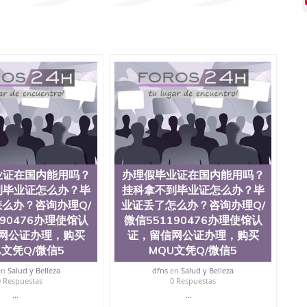
QQ微信551190476泰国文凭办理QQ微信551190476法
片QQ微信551190476外国文凭在中国有用吗QQ微信
476爱尔兰留学回国证明QQ微信551190476国外硕士文凭办理
1190476买国外文凭质量QQ微信551190476国外本科毕业证
微信551190476办国外文凭可找工作QQ微信551190476
业证价格QQ微信551190476国外编号查询QQ微信
190476办国外可查文凭QQ微信551190476网上购买真文凭
微信551190476 国外资格证书办理QQ微信551190476如
Q微信551190476 圣何塞州立大学（San Jose State
于1857年，简称SJSU，是加州历史悠久的大学之一，也是美西
e中心，占地154公顷。它是一所位于加利福尼亚州的著名综
茅的毕业薪资，浓厚的多元化学术氛围，杰出的本科教育
综合性大学，每年有来自世界各地的成百上千的海外学生前
位、声誉、实习机会和影响力的高等教育机构，并获誉为美
业证在国内能用吗？
办理假毕业证在国内能用吗？
系更是在当今美国大学教学排名中表现优异。其毕业生大
到毕业证怎么办？毕
挂科拿不到毕业证怎么办？毕
会。许多硅谷公司甚至在学生大三和大四的学期提供许多
么办？咨询办理Q/
业证丢了怎么办？咨询办理Q/
还是加州州立大学系统(CSU), 圣何塞州立大学都占据着
190476办理使馆认
微信551190476办理使馆认
Silicon Valley), 于附近的旧金山-圣何塞地区为全
网公证办理，购买
证，留信网公证办理，购买
种学士学科和65个硕士学科，并有来自世界60余国的学生
程学，工商管理学，艺术设计，和航空学等，深受性肯定
A文凭Q/微信5
MQU文凭Q/微信5
引了众多不同国家的专业人士前来研究与学习。 二、办理
en
Salud y Belleza
dfns
en
Salud y Belleza
下单； 3、公司确认到账转制作点做电子图； 4、电子图做
0 Respuestas
0 Respuestas
品； 6、成品做好拍照或者视频确认再付余款； 7、快递
...
...
上可查的证明材料 1、教育部学历学位认证，留服真实存档