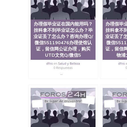
理假毕业证在国内能用吗？挂科拿不到毕业证怎么办
理使馆认证，留信网公证办理，购买东英吉利大学文
University of East Anglia
办理假毕业证在国内能用吗？
办理假毕
挂科拿不到毕业证怎么办？毕
挂科拿不
业证丢了怎么办？咨询办理Q/
业证丢了怎
微信551190476办理使馆认
微信551
证，留信网公证办理，购买
证，留信
UTD文凭Q/微信5
物浦
dfns
en
Salud y Belleza
dfns
0 Respuestas
...