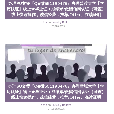
科、金融专业 1、客户提供相关材料，确定客户办理
办理PU文凭『Q◆微551190476』办理普渡大学【学
信息，给出操作方案； 2、补充毕业证成绩单等相关
历认证】线上★毕业证＋成绩单/做留信网认证（可查）
材料； 3、留服注册申请账号，付定金； 4、预约递
线上快速操作，诚信经营，推荐/Offer、在读证明
交时间，公司人员陪同客户本人一起去留服递交材
料； 5、等待结果，完成结果书留服直接邮寄给客户
dfns
en
Salud y Belleza
0 Respuestas
6、客户确认收到结果，付余款。 我们对海外大学及
...
学院的毕业证成绩单所使用的材料，尺寸大小，防伪
结构（包括：水印，阴影底纹，钢印LOGO烫金烫
银，LOGO烫金烫银复合重叠。 文字图案浮雕，激光
镭射，紫外荧光，温感，复印防伪）都有原版本文凭
对照。质量得到了广大海外客户群体的认可，同时和
海外学校留学中介， 同时能做到与时俱进，及时掌握
各大院校的（毕业证，成绩单，资格证，学生卡，结
业证，录取通知书，在读证明等相关材料）的版本更
新信息， 能够在时间掌握的海外学历文凭的样版，尺
寸大小，纸张材质，防伪技术等等，并在时间收集到
原版实物，以求达到客户的需求。 我们的优势： 我
们在保证合理定价的同时，坚持较高性价比，通过品
办理SU文凭『Q◆微551190476』办理雪城大学【学
质和效率不断优化，为您倾情诠释什么是高性价比。
历认证】线上★毕业证＋成绩单/做留信网认证（可查）
咨询顾问：Sam q/微信:551190476 Q/微
线上快速操作，诚信经营，推荐/Offer、在读证明
信:551190476办理毕业证成绩单、教育部认证,录取通
知书，雅思，留学回国证明.
dfns
en
Salud y Belleza
0 Respuestas
公司专业制作、办理、仿制、成绩单文凭、改成绩、
...