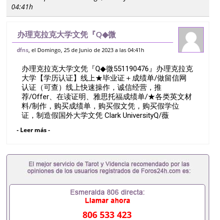
04:41h
办理克拉克大学文凭『Q◆微
551190476』办理克拉克大学【学历认
, el Domingo, 25 de Junio de 2023 a las 04:41h
dfns
证】线上★毕业证＋成绩单/做留信网认证
办理克拉克大学文凭『Q◆微551190476』办理克拉克
（可查）线上快速操作，诚信经营，推
大学【学历认证】线上★毕业证＋成绩单/做留信网
荐/Offer、
认证（可查）线上快速操作，诚信经营，推
荐/Offer、在读证明、雅思托福成绩单/★各类英文材
料/制作，购买成绩单，购买假文凭，购买假学位
证，制造假国外大学文凭 Clark UniversityQ/薇
551190476诚招留学代理假文凭办理毕业证成绩单办
- Leer más -
理教育部认证办理大使馆认证办理留学归国证明办理
留信网认证办理留服认证办理学历认证办理学生卡办
理录取通知书办理学位证书办理美国文凭办理澳洲文
凭办理英国文凭办理加拿大文凭办理德国文凭 一、快
速办理材料： 1、毕业证+成绩单+留学回国人员证明
+教育部认证,录取通知书，雅思。（全套留学回国必
备证明材料，给父母及亲朋好友一份完美交代）；
2、雅思、托福，OFFER，在读证明，学生卡等留学
相关材料（申请学校、转学，甚至是申请工签都可以
806 533 423
用到）。 注：上述材料，随时都可以安排办理，毕业