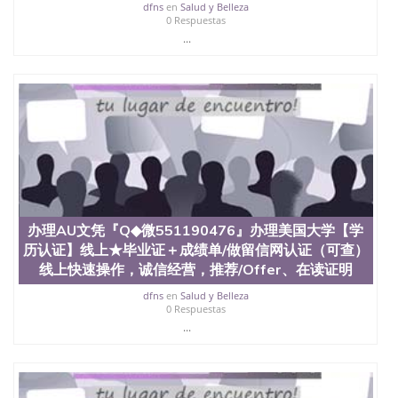
dfns
en
Salud y Belleza
551190476 圣何塞州立大学（San Jose State
0 Respuestas
University, 又译为“圣荷西州立大学”）成立于1857
...
年，简称SJSU，是加州历史悠久的大学之一，也是美
西地区的公立大学之一。位于圣何塞市San Jose中
心，占地154公顷。它是一所位于加利福尼亚州的著
名综合性公立大学，它以极高的就业率，全美名列前
茅的毕业薪资，浓厚的多元化学术氛围，杰出的本科
教育质量，被《福克斯》杂志评选为全美50强公立综
合性大学，每年有来自世界各地的成百上千的海外学
生前往求学。 至今，这是一所在世界上享有学术地
位、声誉、实习机会和影响力的高等教育机构，并获
誉为美国本科教育质量的核心代表。其计算机系与会
计系更是在当今美国大学教学排名中表现优异。其毕
办理AU文凭『Q◆微551190476』办理美国大学【学
业生大多可以在其所处地域的世界硅谷中心得到工作
机会。许多硅谷公司甚至在学生大三和大四的学期提
历认证】线上★毕业证＋成绩单/做留信网认证（可查）
供许多相应科系的实习机会。无论是加州大学系统
线上快速操作，诚信经营，推荐/Offer、在读证明
(UC)，还是加州州立大学系统(CSU), 圣何塞州立大学
dfns
en
Salud y Belleza
都占据着加州所有大学中的地理位置。 圣何塞州立大
0 Respuestas
学座落于硅谷(Silicon Valley), 于附近的旧金山-圣何塞
...
地区为全美的重要科技中心。约有学生三万人，超过
134种学士学科和65个硕士学科，并有来自世界60余
国的学生来此就读。其有名的科系如计算机科学，电
子工程学，工商管理学，艺术设计，和航空学等，深