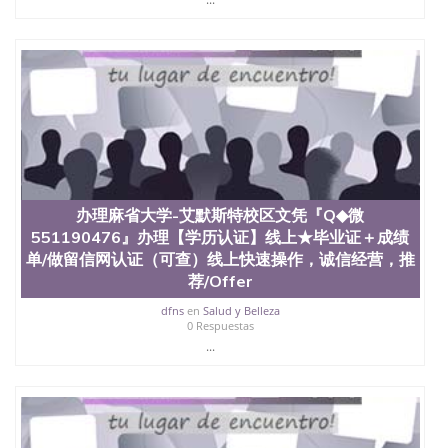
教育部学历学位认证、毕业证、成绩单、文凭、学历
文凭、假文凭假毕业证假学历书制作、假制作、办
理、仿制学位证书、毕业证文凭、文凭毕业证、毕业
证认证、留服认证、使馆认证、使馆证明、使馆留学
回国人员证明、留学生认证、学历认证、文凭认证学
位认证、留学生学历认证、留学生学位认证、英国文
凭学历、美国文凭学历、澳洲文凭学历、加拿大文凭
学历、新西兰学历认证等q:551190476 微信：
551190476 圣何塞州立大学毕业证（San Jose State
University）圣何塞州立大学毕业证（San Jose State
University）圣何塞州立大学毕业证（San Jose State
办理麻省大学-艾默斯特校区文凭『Q◆微
University）圣何塞州立大学成绩单（San Jose State
551190476』办理【学历认证】线上★毕业证＋成绩
University）圣何塞州立大学成绩单（ San Jose State
单/做留信网认证（可查）线上快速操作，诚信经营，推
University）圣何塞州立大学成绩单（San Jose State
University）成绩单圣何塞州立大学文凭（San Jose
荐/Offer
State University）圣何塞州立大学（San Jose State
dfns
en
Salud y Belleza
University）圣何塞州立大学（San Jose State
0 Respuestas
University）圣何塞州立大学（ San Jose State
...
University）圣何塞州立大学（San Jose State
University）圣何塞州立大学文凭（San Jose State
University）圣何塞州立大学文凭（San Jose State
University）文凭圣何塞州立大学文凭（San Jose
State University）圣何塞州立大学学历（ San Jose