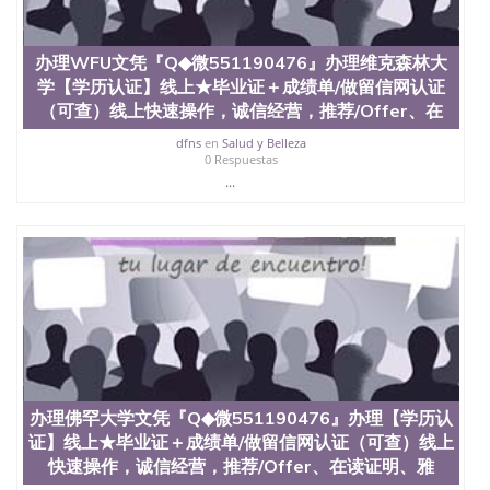
假毕业证能查出来吗551190476假文凭网上能查到吗
551190476 如何拿到国外毕业证QQ微信551190476办
假大学毕业证QQ微信551190476国外毕业证去哪认证
办理WFU文凭『Q◆微551190476』办理维克森林大
QQ微信551190476找毕业证封皮QQ微信551190476国
学【学历认证】线上★毕业证＋成绩单/做留信网认证
外毕业证外壳定制QQ微信551190476快速代办国外毕
业证QQ微信551190476快速拿到国外文凭QQ微信
（可查）线上快速操作，诚信经营，推荐/Offer、在
551190476国外留学文凭认证QQ微信551190476国外
dfns
en
Salud y Belleza
文凭回国认证QQ微信551190476泰国文凭办理QQ微
0 Respuestas
信551190476法国留学回国证明QQ微信551190476 国
...
外烫金照片QQ微信551190476外国文凭在中国有用吗
QQ微信551190476德国留学回国证明QQ微信
551190476爱尔兰留学回国证明QQ微信551190476国
外硕士文凭办理QQ微信551190476 网上买文凭可靠
吗QQ微信551190476买国外文凭质量QQ微信
551190476国外本科毕业证怎么办理QQ微信
551190476国外大学文凭真制作QQ微信551190476办
国外文凭可找工作QQ微信551190476国外大学有毕业
证QQ微信551190476办理国外毕业证价格QQ微信
551190476国外编号查询QQ微信551190476办理国外
文凭要交定金吗QQ微信551190476办国外可查文凭
办理佛罕大学文凭『Q◆微551190476』办理【学历认
QQ微信551190476网上购买真文凭可信吗QQ微信
证】线上★毕业证＋成绩单/做留信网认证（可查）线上
551190476学士学位证书查询机构QQ微信551190476
国外资格证书办理QQ微信551190476如何办理学历认
快速操作，诚信经营，推荐/Offer、在读证明、雅
证QQ微信551190476海外文凭认证办理QQ微信