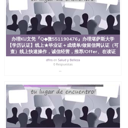
受性肯定及好评；而各种大学部和研究所的商学课程
也吸引了众多不同国家的专业人士前来研究与学习。
二、办理流程： 1、收集客户办理信息； 2、客户付
定金下单； 3、公司确认到账转制作点做电子图；
4、电子图做好发给客户确认； 5、电子图确认好转成
品部做成品； 6、成品做好拍照或者视频确认再付余
款； 7、快递给客户（国内顺丰，国外DHL）。 三、
真实网上可查的证明材料 1、教育部学历学位认证，
办理KU文凭『Q◆微551190476』办理堪萨斯大学
留服真实存档可查，存档。 2、留学回国人员证明
【学历认证】线上★毕业证＋成绩单/做留信网认证（可
（使馆认证），使馆网站真实存档可查。 3、留信网
查）线上快速操作，诚信经营，推荐/Offer、在读证
真实可查认证办理，存档可查，终身受用。 四、办理
流程农业科学院、艺术与建筑学院、商学院、交流学
dfns
en
Salud y Belleza
0 Respuestas
院、地球及物质科学院、教育学院、工程学院、健康
...
与人类发展学院、信息工程与科学学院、人文学院、
护理学院、科学学院等。学校的教育学院排名在全美
前十名，工学院排名在前十五名，且继续攀升中。纽
约大学为学生们提供本科、硕士及博士学位。学校的
专业课程包括：会计学、MBA、财务、教育、建筑工
程、经济、医学、护理、文学、音乐、生物学、统计
学、美术、电子工程、天文学、农业、环境污染控
制、历史、电气工程、生物工程、建筑设计、工商管
理、材料科学、机械工程、航天工程、土木工程、数
学、化学、英语、社会科学、心理学、戏剧、市场营
销、机械工程、计算机科学、物理学、人工智能、商