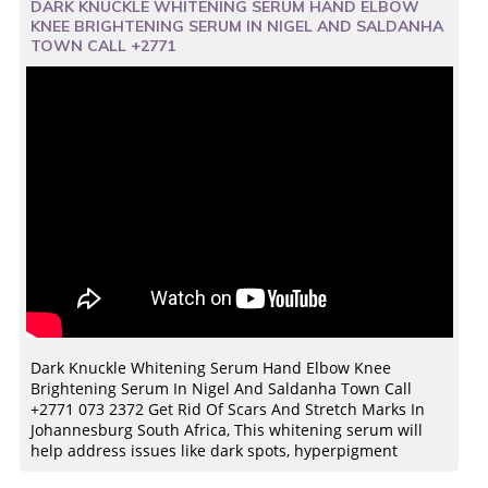
DARK KNUCKLE WHITENING SERUM HAND ELBOW
KNEE BRIGHTENING SERUM IN NIGEL AND SALDANHA
TOWN CALL +2771
Dark Knuckle Whitening Serum Hand Elbow Knee
Brightening Serum In Nigel And Saldanha Town Call
+2771 073 2372 Get Rid Of Scars And Stretch Marks In
Johannesburg South Africa, This whitening serum will
help address issues like dark spots, hyperpigment