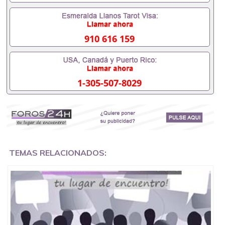
证成绩单，学校，专业，学位，毕业时间都可以根据
客户要求安排。 国内找工作假的毕业证可以用吗
551190476假的毕业证成绩单可以办学历认证吗
551190476要定居国外需要办理什么材料551190476
910 616 159
入职事业单位/国企假的毕业证会查吗551190476入职
国企/事业单位需要些什么材料551190476办理假毕业
证在国内能用吗, 挂科拿不到毕业证怎么办, 毕业证丢
了怎么办, 没有正常毕业怎么办理毕业证,没毕业可以
1-305-507-8029
办学历认证吗,您是否因为中途辍学、挂科而没有正常
毕业551190476您是否因为递交材料不齐而被拒之门
外551190476您是否因没正常毕业而导致回国得不到
教育部认证在校挂科了不想读了,成绩不理想毕不了业
怎么办551190476找工作没有文凭怎么办,怎么办理本
科/研究生文凭551190476如何办理本科/硕士毕业证
551190476网上买文凭可靠吗551190476哪里可以买
国外文凭551190476国外本科毕业证怎么办理
TEMAS RELACIONADOS:
551190476国外大学文凭可以打工作吗551190476怎
么办理 外假毕业证551190476哪里可以制作美国毕业
证551190476哪里可以办理澳洲毕业证551190476留
学生在哪里可以买假毕业证551190476哪里可以办理
加拿大毕业证551190476申请学校办理假的毕业证成
绩单可以吗551190476哪里可以办理水印成绩单
551190476哪里可以修改成绩单GPA分数551190476