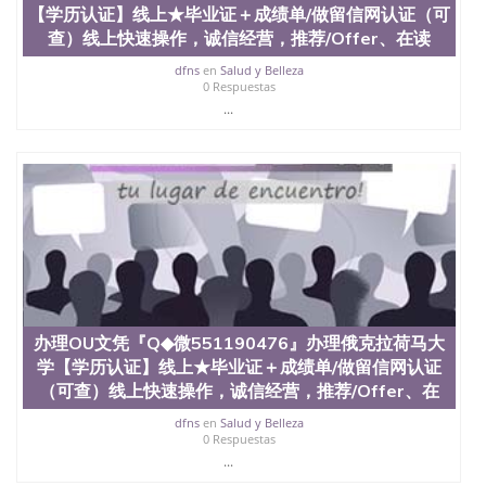
（San Jose State University）澳洲读书未毕业找人做
【学历认证】线上★毕业证＋成绩单/做留信网认证（可
文凭学位qq微信551190476澳洲读CQU中央昆士兰大
查）线上快速操作，诚信经营，推荐/Offer、在读
学学历 绩单购买学位证书/澳洲读本科硕士做文凭/购
dfns
en
Salud y Belleza
买澳洲大学毕业证成绩单假文凭学历
0 Respuestas
offieUniversityofSouthernQueensland 澳洲读书未毕
...
业找人做文凭学位qq微信551190476澳洲读CQU中央
昆士兰大学学历成绩单购买学位证书/澳洲读本科硕
士做文凭/购买澳洲大学毕业证成绩单假文凭学历办
理克拉克大学文凭『Q◆微551190476』办理克拉克大
学【学历认证】线上★毕业证＋成绩单/做留信网认
证（可查）线上快速操作，诚信经营，推荐/Offer、
在读证明、雅思托福成绩单/★各类英文材料/制作，
购买成绩单，购买假文凭，购买假学位证，制造假国
外大学文凭 Clark University
办理OU文凭『Q◆微551190476』办理俄克拉荷马大
学【学历认证】线上★毕业证＋成绩单/做留信网认证
（可查）线上快速操作，诚信经营，推荐/Offer、在
dfns
en
Salud y Belleza
0 Respuestas
...