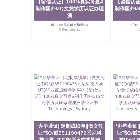
【留信认证】100%真实可查#
【留信认证
制作国外MQ文凭学历认证办理
制作国外M
澳
dfns
en
Salud y Belleza
dfns
0 Respuestas
...
*办毕业证||定制成绩单||做文凭
*办毕业证|
证书Q/威551190476悉尼科
证书Q/威5
技大学UTS毕业证成绩单购
学UWA