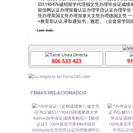
551190476诚招留学代理假文凭办理毕业证
留信网认证办理留服认证办理学历认证办理学生
凭办理英国文凭办理加拿大文凭办理德国文凭 一
+教育部认证,录取通知书，雅思。（全套留学回
雅思、托福，OFFER，在读证明，学生卡等留
- Leer más -
到）。 注：上述材料，随时都可以安排办理，
户要求安排。 国内找工作假的毕业证可以用吗5511
要定居国外需要办理什么材料551190476入职事
位需要些什么材料551190476办理假毕业证在国
有正常毕业怎么办理毕业证,没毕业可以办学历认
806 533 423
91
551190476您是否因为递交材料不齐而被拒之门
认证在校挂科了不想读了,成绩不理想毕不了业怎么办
生文凭551190476如何办理本科/硕士毕业证551
551190476国外本科毕业证怎么办理5511904
551190476哪里可以制作美国毕业证5511904
毕业证551190476哪里可以办理加拿大毕业证551
TEMAS RELACIONADOS:
哪里可以办理水印成绩单551190476哪里可以修改
551190476假文凭网上能查到吗551190476 
551190476国外毕业证去哪认证QQ微信551190
微信551190476快速代办国外毕业证QQ微信551
认证QQ微信551190476国外文凭回国认证QQ微信5
证明QQ微信551190476 国外烫金照片QQ微信55
回国证明QQ微信551190476爱尔兰留学回国证明QQ