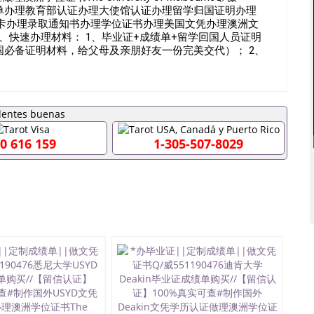
成绩单办理教育部认证办理大使馆认证办理留学归国证明办理
卡办理录取通知书办理学位证书办理美国文凭办理澳洲文
、快速办理材料： 1、毕业证+成绩单+留学回国人员证明
国必备证明材料，给父母及亲朋好友一份完美交代）； 2、
学相关材料（申请学校、转学，甚至是申请工签都可以用
毕业证成绩单，学校，专业，学位，毕业时间都可以根据客
90476假的毕业证成绩单可以办学历认证吗551190476
业单位/国企假的毕业证会查吗551190476入职国企/事业单
内能用吗, 挂科拿不到毕业证怎么办, 毕业证丢了怎么办, 没
证吗,您是否因为中途辍学、挂科而没有正常毕业
0 616 159
1-305-507-8029
外551190476您是否因没正常毕业而导致回国得不到教育部
551190476找工作没有文凭怎么办,怎么办理本科/研究
190476网上买文凭可靠吗551190476哪里可以买国外文凭
76国外大学文凭可以打工作吗551190476怎么办理 外假毕业证
76哪里可以办理澳洲毕业证551190476留学生在哪里可以买假
190476申请学校办理假的毕业证成绩单可以吗551190476
成绩单GPA分数551190476假毕业证能查出来吗
如何拿到国外毕业证QQ微信551190476办假大学毕业证QQ微信
476找毕业证封皮QQ微信551190476国外毕业证外壳定制QQ
190476快速拿到国外文凭QQ微信551190476国外留学文凭
51190476泰国文凭办理QQ微信551190476法国留学回国
1190476外国文凭在中国有用吗QQ微信551190476德国留学
微信551190476国外硕士文凭办理QQ微信551190476 网