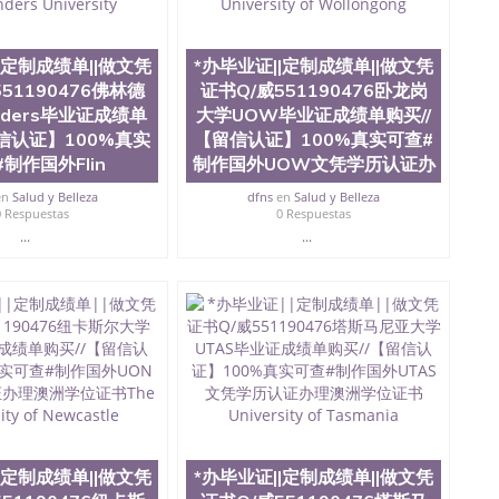
且继续攀升中。纽约大学为学生们提供本科、硕士及博士
财务、教育、建筑工程、经济、医学、护理、文学、音乐、
业、环境污染控制、历史、电气工程、生物工程、建筑设
|定制成绩单||做文凭
*办毕业证||定制成绩单||做文凭
、土木工程、数学、化学、英语、社会科学、心理学、戏
51190476佛林德
证书Q/威551190476卧龙岗
、人工智能、商科、金融专业 1、客户提供相关材料，确
nders毕业证成绩单
大学UOW毕业证成绩单购买//
证成绩单等相关材料； 3、留服注册申请账号，付定金；
留信认证】100%真实
【留信认证】100%真实可查#
留服递交材料； 5、等待结果，完成结果书留服直接邮寄
对海外大学及学院的毕业证成绩单所使用的材料，尺寸大
制作国外Flin
制作国外UOW文凭学历认证办
O烫金烫银，LOGO烫金烫银复合重叠。 文字图案浮雕，
en
Salud y Belleza
dfns
en
Salud y Belleza
版本文凭对照。质量得到了广大海外客户群体的认可，同
0 Respuestas
0 Respuestas
，及时掌握各大院校的（毕业证，成绩单，资格证，学生
...
...
）的版本更新信息， 能够在时间掌握的海外学历文凭的样
时间收集到原版实物，以求达到客户的需求。 我们的优
价比，通过品质和效率不断优化，为您倾情诠释什么是高性
/微信:551190476办理毕业证成绩单、教育部认证,录取通知
绩、教育部学历学位认证、毕业证、成绩单、文凭、学历
办理、仿制学位证书、毕业证文凭、文凭毕业证、毕业证
学回国人员证明、留学生认证、学历认证、文凭认证学位
文凭学历、美国文凭学历、澳洲文凭学历、加拿大文凭学
0476 圣何塞州立大学毕业证（San Jose State
ate University）圣何塞州立大学毕业证（San Jose State
|定制成绩单||做文凭
*办毕业证||定制成绩单||做文凭
te University）圣何塞州立大学成绩单（ San Jose State