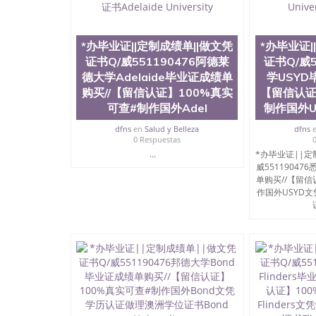
上买文凭可靠吗QQ微信551190476买国外文凭质
551190476国外大学文凭真制作QQ微信55119
证QQ微信551190476办理国外毕业证价格QQ微信5
要交定金吗QQ微信551190476办国外可查文凭QQ微
*办毕业证||定制成绩单||做文凭
*办毕业证|
学士学位证书查询机构QQ微信551190476 国外
证书Q/威551190476阿德莱
证书Q/威5
551190476海外文凭认证办理QQ微信551190476 圣何
德大学Adelaide毕业证成绩单
学USYD
西州立大学”）成立于1857年，简称SJSU，
购买//【留信认证】100%真实
【留信认证
位于圣何塞市San Jose中心，占地154公
可查#制作国外Adel
制作国外U
高的就业率，全美名列前茅的毕业薪资，浓厚的
志评选为全美50强公立综合性大学，每年有来自
dfns
en
Salud y Belleza
dfns
所在世界上享有学术地位、声誉、实习机会和影
0 Respuestas
代表。其计算机系与会计系更是在当今美国大学
...
*办毕业证||定
世界硅谷中心得到工作机会。许多硅谷公司甚至
威55119047
无论是加州大学系统(UC)，还是加州州立大学系统
单购买//【留信
位置。 圣何塞州立大学座落于硅谷(Silicon Va
作国外USYD
有学生三万人，超过134种学士学科和65个硕
系如计算机科学，电子工程学，工商管理学，艺
和研究所的商学课程也吸引了众多不同国家的专业
理信息； 2、客户付定金下单； 3、公司确认到
电子图确认好转成品部做成品； 6、成品做好拍
外DHL）。 三、真实网上可查的证明材料 1、
国人员证明（使馆认证），使馆网站真实存档可
用。 四、办理流程农业科学院、艺术与建筑学
程学院、健康与人类发展学院、信息工程与科学