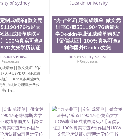
量QQ微信551190476国外本科毕业证怎么办理QQ微信
0476办国外文凭可找工作QQ微信551190476国外大学有毕业
51190476国外编号查询QQ微信551190476办理国外文凭
信551190476网上购买真文凭可信吗QQ微信551190476
|定制成绩单||做文凭
*办毕业证||定制成绩单||做文凭
资格证书办理QQ微信551190476如何办理学历认证QQ微信
51190476悉尼大
证书Q/威551190476迪肯大
塞州立大学（San Jose State University, 又译为“圣荷
毕业证成绩单购买//
学Deakin毕业证成绩单购买//
是加州历史悠久的大学之一，也是美西地区的公立大学之一。
】100%真实可查#
【留信认证】100%真实可查#
顷。它是一所位于加利福尼亚州的著名综合性公立大学，它以极
SYD文凭学历认证
制作国外Deakin文凭
多元化学术氛围，杰出的本科教育质量，被《福克斯》杂
世界各地的成百上千的海外学生前往求学。 至今，这是一
en
Salud y Belleza
dfns
en
Salud y Belleza
响力的高等教育机构，并获誉为美国本科教育质量的核心
0 Respuestas
0 Respuestas
教学排名中表现优异。其毕业生大多可以在其所处地域的
制成绩单||做文凭证书Q/
...
在学生大三和大四的学期提供许多相应科系的实习机会。
6悉尼大学USYD毕业证成绩
(CSU), 圣何塞州立大学都占据着加州所有大学中的地理
认证】100%真实可查#制
lley), 于附近的旧金山-圣何塞地区为全美的重要科技中心。约
文凭学历认证办理澳洲学位
士学科，并有来自世界60余国的学生来此就读。其有名的科
证书The...
术设计，和航空学等，深受性肯定及好评；而各种大学部
人士前来研究与学习。 二、办理流程： 1、收集客户办
账转制作点做电子图； 4、电子图做好发给客户确认； 5、
照或者视频确认再付余款； 7、快递给客户（国内顺丰，国
教育部学历学位认证，留服真实存档可查，存档。 2、留学回
查。 3、留信网真实可查认证办理，存档可查，终身受
院、商学院、交流学院、地球及物质科学院、教育学院、工
学院、人文学院、护理学院、科学学院等。学校的教育学