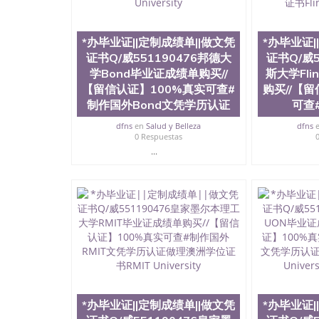
院排名在全美前十名，工学院排名在前十五名，
学位。学校的专业课程包括：会计学、MBA、
生物学、统计学、美术、电子工程、天文学、农
*办毕业证||定制成绩单||做文凭
*办毕业证|
计、工商管理、材料科学、机械工程、航天工程
证书Q/威551190476邦德大
证书Q/威5
剧、市场营销、机械工程、计算机科学、物理学
学Bond毕业证成绩单购买//
斯大学Fli
定客户办理信息，给出操作方案； 2、补充毕业
【留信认证】100%真实可查#
购买//【
4、预约递交时间，公司人员陪同客户本人一起去
给客户 6、客户确认收到结果，付余款。 我们
制作国外Bond文凭学历认证
可查#
小，防伪结构（包括：水印，阴影底纹，钢印LOG
dfns
en
Salud y Belleza
dfns
激光镭射，紫外荧光，温感，复印防伪）都有原
0 Respuestas
时和海外学校留学中介， 同时能做到与时俱进
...
卡，结业证，录取通知书，在读证明等相关材料
版，尺寸大小，纸张材质，防伪技术等等，并在
势： 我们在保证合理定价的同时，坚持较高性
价比。 咨询顾问：Sam q/微信:551190476 Q
书，雅思，留学回国证明.
公司专业制作、办理、仿制、成绩单文凭、改成
文凭、假文凭假毕业证假学历书制作、假制作、
认证、留服认证、使馆认证、使馆证明、使馆留
认证、留学生学历认证、留学生学位认证、英国
历、新西兰学历认证等q:551190476 微信：55119
University）圣何塞州立大学毕业证（San Jose St
*办毕业证||定制成绩单||做文凭
*办毕业证|
University）圣何塞州立大学成绩单（San Jose Sta