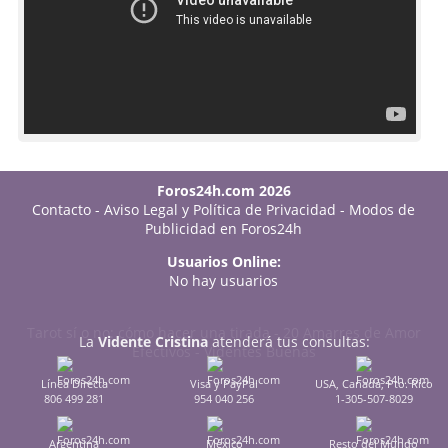
Foros24h.com 2026
Contacto
-
Aviso Legal y Política de Privacidad
-
Modos de
Publicidad en Foros24h
Usuarios Online:
No hay usuarios
Tarot sí o no: cómo hacer una tirada
-
20 Amarres de Amor
La
Vidente Cristina
atenderá tus consultas:
Efectivos
-
Videntes Buenas
Línea Directa
Visa y PayPal
USA, Canadá, Pto. Rico
806 499 281
954 040 256
1-305-507-8029
Argentina
México
Resto del Mundo