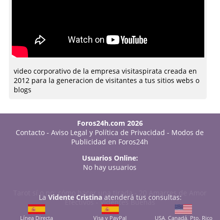
video corporativo de la empresa visitaspirata creada en
2012 para la generacion de visitantes a tus sitios webs o
blogs
Foros24h.com 2026
Contacto
-
Aviso Legal y Política de Privacidad
-
Modos de
Publicidad en Foros24h
Usuarios Online:
No hay usuarios
Tarot sí o no: cómo hacer una tirada
-
20 Amarres de Amor
La
Vidente Cristina
atenderá tus consultas:
Efectivos
-
Videntes Buenas
Línea Directa
Visa y PayPal
USA, Canadá, Pto. Rico