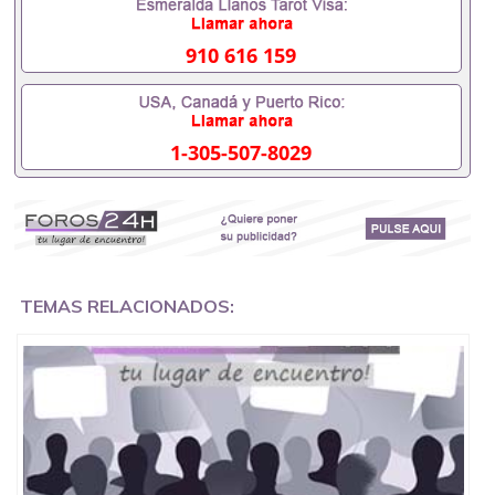
以办学历认证吗551190476要定居国外需要办理什么
材料551190476入职事业单位/国企假的毕业证会查吗
551190476入职国企/事业单位需要些什么材料
910 616 159
551190476办理假毕业证在国内能用吗, 挂科拿不到毕
业证怎么办, 毕业证丢了怎么办, 没有正常毕业怎么办
理毕业证,没毕业可以办学历认证吗,您是否因为中途
辍学、挂科而没有正常毕业551190476您是否因为递
1-305-507-8029
交材料不齐而被拒之门外551190476您是否因没正常
毕业而导致回国得不到教育部认证在校挂科了不想读
了,成绩不理想毕不了业怎么办551190476找工作没有
文凭怎么办,怎么办理本科/研究生文凭551190476如
何办理本科/硕士毕业证551190476网上买文凭可靠吗
551190476哪里可以买国外文凭551190476国外本科
毕业证怎么办理551190476国外大学文凭可以打工作
吗551190476怎么办理 外假毕业证551190476哪里可
TEMAS RELACIONADOS:
以制作美国毕业证551190476哪里可以办理澳洲毕业
证551190476留学生在哪里可以买假毕业证
551190476哪里可以办理加拿大毕业证551190476申
请学校办理假的毕业证成绩单可以吗551190476哪里
可以办理水印成绩单551190476哪里可以修改成绩单
GPA分数551190476假毕业证能查出来吗551190476
假文凭网上能查到吗551190476 如何拿到国外毕业证
QQ微信551190476办假大学毕业证QQ微信551190476
国外毕业证去哪认证QQ微信551190476找毕业证封皮