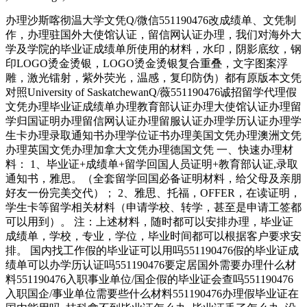
办理沙斯喀彻温大学文凭Q/微信551190476改成绩单、文凭制
作，办理驻国外大使馆认证，留信网认证办理，我们对海外大
学及学院的毕业证成绩单所使用的材料，水印，阴影底纹，钢
印LOGO烫金烫银，LOGO烫金烫银复合重叠，文字图案浮
雕，激光镭射，紫外荧光，温感，复印防伪）都有原版本文凭
对照University of SaskatchewanQ/薇551190476诚招留学代理假
文凭办理毕业证成绩单办理教育部认证办理大使馆认证办理留
学归国证明办理留信网认证办理留服认证办理学历认证办理学
生卡办理录取通知书办理学位证书办理美国文凭办理澳洲文凭
办理英国文凭办理加拿大文凭办理德国文凭 一、快速办理材
料： 1、毕业证+成绩单+留学回国人员证明+教育部认证,录取
通知书，雅思。（全套留学回国必备证明材料，给父母及亲朋
好友一份完美交代）； 2、雅思、托福，OFFER，在读证明，
学生卡等留学相关材料（申请学校、转学，甚至是申请工签都
可以用到）。 注：上述材料，随时都可以安排办理，毕业证
成绩单，学校，专业，学位，毕业时间都可以根据客户要求安
排。 国内找工作假的毕业证可以用吗551190476假的毕业证成
绩单可以办学历认证吗551190476要定居国外需要办理什么材
料551190476入职事业单位/国企假的毕业证会查吗551190476
入职国企/事业单位需要些什么材料551190476办理假毕业证在