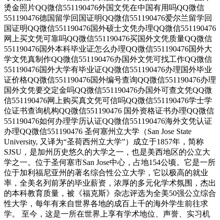
烫金照片QQ微信551190476外国文凭在中国有用吗QQ微信
551190476德国留学回国证明QQ微信551190476爱尔兰留学回
国证明QQ微信551190476国外硕士文凭办理QQ微信551190476
网上买文凭可靠吗QQ微信551190476买国外文凭质量QQ微信
551190476国外本科毕业证怎么办理QQ微信551190476国外大
学文凭真制作QQ微信551190476办国外文凭可找工作QQ微信
551190476国外大学有毕业证QQ微信551190476办理国外毕业
证价格QQ微信551190476国外编号查询QQ微信551190476办理
国外文凭要交定金吗QQ微信551190476办国外可查文凭QQ微
信551190476网上购买真文凭可信吗QQ微信551190476学士学
位证书查询机构QQ微信551190476 国外资格证书办理QQ微信
551190476如何办理学历认证QQ微信551190476海外文凭认证
办理QQ微信551190476 圣何塞州立大学（San Jose State
University, 又译为“圣荷西州立大学”）成立于1857年，简称
SJSU，是加州历史悠久的大学之一，也是美西地区的公立大
学之一。位于圣何塞市San Jose中心，占地154公顷。它是一所
位于加利福尼亚州的著名综合性公立大学，它以极高的就业
率，全美名列前茅的毕业薪资，浓厚的多元化学术氛围，杰出
的本科教育质量，被《福克斯》杂志评选为全美50强公立综合
性大学，每年有来自世界各地的成百上千的海外学生前往求
学。 至今，这是一所在世界上享有学术地位、声誉、实习机