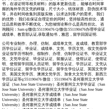
书，在读证明等相关材料）的版本更新信息， 能够在时间掌
握的海外学历文凭的样版，尺寸大小，纸张材质，防伪技术等
等，并在时间收集到原版实物，以求达到客户的需求。 我们
的优势： 我们在保证合理定价的同时，坚持较高性价比，通
过品质和效率不断优化，为您倾情诠释什么是高性价比。 咨
询顾问：Sam q/微信:551190476 Q/微信:551190476办理毕业证
成绩单、教育部认证,录取通知书，雅思，留学回国证明.
公司专业制作、办理、仿制、成绩单文凭、改成绩、教育部学
历学位认证、毕业证、成绩单、文凭、学历文凭、假文凭假毕
业证假学历书制作、假制作、办理、仿制学位证书、毕业证文
凭、文凭毕业证、毕业证认证、留服认证、使馆认证、使馆证
明、使馆留学回国人员证明、留学生认证、学历认证、文凭认
证学位认证、留学生学历认证、留学生学位认证、英国文凭学
历、美国文凭学历、澳洲文凭学历、加拿大文凭学历、新西兰
学历认证等q:551190476 微信：551190476 圣何塞州立大学毕
业证（San Jose State University）圣何塞州立大学毕业证（San
Jose State University）圣何塞州立大学毕业证（San Jose State
University）圣何塞州立大学成绩单（San Jose State
University）圣何塞州立大学成绩单（ San Jose State
University）圣何塞州立大学成绩单（San Jose State