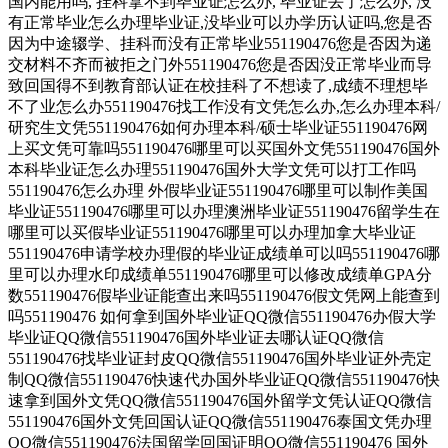
国内能用吗, 挂科拿不到毕业证怎么办, 毕业证丢了怎么办, 没
有正常毕业怎么办理毕业证,没毕业可以办学历认证吗,您是否
因为中途辍学、挂科而没有正常毕业551190476您是否因为递
交材料不齐而被拒之门外551190476您是否因没正常毕业而导
致回国得不到教育部认证在校挂科了不想读了,成绩不理想毕
不了业怎么办551190476找工作没有文凭怎么办,怎么办理本科/
研究生文凭551190476如何办理本科/硕士毕业证551190476网
上买文凭可靠吗551190476哪里可以买国外文凭551190476国外
本科毕业证怎么办理551190476国外大学文凭可以打工作吗
551190476怎么办理 外假毕业证551190476哪里可以制作美国
毕业证551190476哪里可以办理澳洲毕业证551190476留学生在
哪里可以买假毕业证551190476哪里可以办理加拿大毕业证
551190476申请学校办理假的毕业证成绩单可以吗551190476哪
里可以办理水印成绩单551190476哪里可以修改成绩单GPA分
数551190476假毕业证能查出来吗551190476假文凭网上能查到
吗551190476 如何拿到国外毕业证QQ微信551190476办假大学
毕业证QQ微信551190476国外毕业证去哪认证QQ微信
551190476找毕业证封皮QQ微信551190476国外毕业证外壳定
制QQ微信551190476快速代办国外毕业证QQ微信551190476快
速拿到国外文凭QQ微信551190476国外留学文凭认证QQ微信
551190476国外文凭回国认证QQ微信551190476泰国文凭办理
QQ微信551190476法国留学回国证明QQ微信551190476 国外