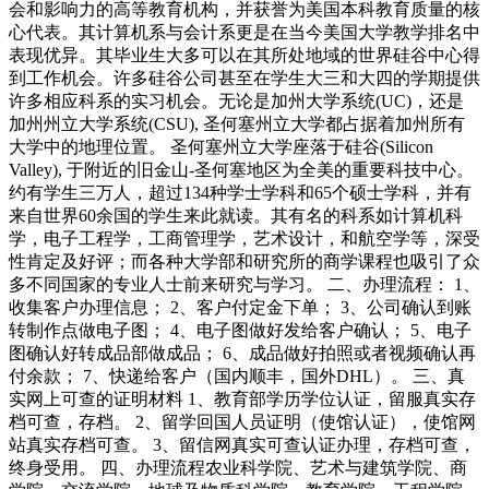
会和影响力的高等教育机构，并获誉为美国本科教育质量的核
心代表。其计算机系与会计系更是在当今美国大学教学排名中
表现优异。其毕业生大多可以在其所处地域的世界硅谷中心得
到工作机会。许多硅谷公司甚至在学生大三和大四的学期提供
许多相应科系的实习机会。无论是加州大学系统(UC)，还是
加州州立大学系统(CSU), 圣何塞州立大学都占据着加州所有
大学中的地理位置。 圣何塞州立大学座落于硅谷(Silicon
Valley), 于附近的旧金山-圣何塞地区为全美的重要科技中心。
约有学生三万人，超过134种学士学科和65个硕士学科，并有
来自世界60余国的学生来此就读。其有名的科系如计算机科
学，电子工程学，工商管理学，艺术设计，和航空学等，深受
性肯定及好评；而各种大学部和研究所的商学课程也吸引了众
多不同国家的专业人士前来研究与学习。 二、办理流程： 1、
收集客户办理信息； 2、客户付定金下单； 3、公司确认到账
转制作点做电子图； 4、电子图做好发给客户确认； 5、电子
图确认好转成品部做成品； 6、成品做好拍照或者视频确认再
付余款； 7、快递给客户（国内顺丰，国外DHL）。 三、真
实网上可查的证明材料 1、教育部学历学位认证，留服真实存
档可查，存档。 2、留学回国人员证明（使馆认证），使馆网
站真实存档可查。 3、留信网真实可查认证办理，存档可查，
终身受用。 四、办理流程农业科学院、艺术与建筑学院、商