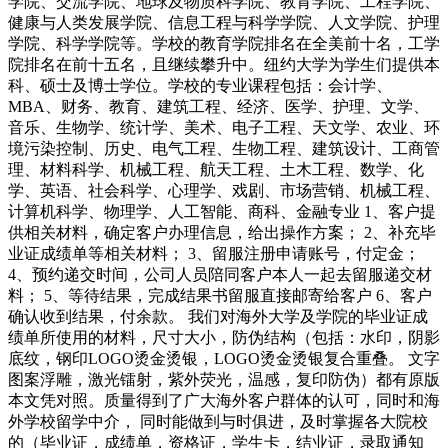
学院、交流学院、地球及物质科学院、教育学院、工程学院、
健康与人类发展学院、信息工程与科学学院、人文学院、护理
学院、科学学院等。学校的教育学院排名在全美前十名，工学
院排名在前十五名，且继续攀升中。纽约大学为学生们提供本
科、硕士及博士学位。学校的专业课程包括：会计学、
MBA、财务、教育、建筑工程、经济、医学、护理、文学、
音乐、生物学、统计学、美术、电子工程、天文学、农业、环
境污染控制、历史、电气工程、生物工程、建筑设计、工商管
理、材料科学、机械工程、航天工程、土木工程、数学、化
学、英语、社会科学、心理学、戏剧、市场营销、机械工程、
计算机科学、物理学、人工智能、商科、金融专业 1、客户提
供相关材料，确定客户办理信息，给出操作方案； 2、补充毕
业证成绩单等相关材料； 3、留服注册申请账号，付定金；
4、预约递交时间，公司人员陪同客户本人一起去留服递交材
料； 5、等待结果，完成结果书留服直接邮寄给客户 6、客户
确认收到结果，付余款。 我们对海外大学及学院的毕业证成
绩单所使用的材料，尺寸大小，防伪结构（包括：水印，阴影
底纹，钢印LOGO烫金烫银，LOGO烫金烫银复合重叠。 文字
图案浮雕，激光镭射，紫外荧光，温感，复印防伪）都有原版
本文凭对照。质量得到了广大海外客户群体的认可，同时和海
外学校留学中介， 同时能做到与时俱进，及时掌握各大院校
的（毕业证，成绩单，资格证，学生卡，结业证，录取通知