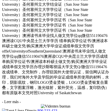
University）圣何塞州立大学结业证（San Jose State
University）圣何塞州立大学学位证（San Jose State
University）圣何塞州立大学学位证（San Jose State
University）圣何塞州立大学学历证书（San Jose State
University）圣何塞州立大学学历证书（San Jose State
University）圣何塞州立大学学历证书（San Jose State
University）澳洲读书未毕业找人做文凭学位qq微信551190476
澳洲读CQU中央昆士兰大学学历 绩单购买学位证书/澳洲读本
科硕士做文凭/购买澳洲大学毕业证成绩单假文凭学历
offieUniversityofSouthernQueensland 澳洲读书未毕业找人做文
凭学位qq微信551190476澳洲读CQU中央昆士兰大学学历成绩
单购买学位证书/澳洲读本科硕士做文凭/购买澳洲大学毕业证
成绩单假文凭学历办理沙斯喀彻温大学文凭Q/微信551190476
改成绩单、文凭制作，办理驻国外大使馆认证，留信网认证办
理，我们对海外大学及学院的毕业证成绩单所使用的材料，水
印，阴影底纹，钢印LOGO烫金烫银，LOGO烫金烫银复合重
叠，文字图案浮雕，激光镭射，紫外荧光，温感，复印防伪）
都有原版本文凭对照University of Saskatchewan
- Leer más -
806 533 423