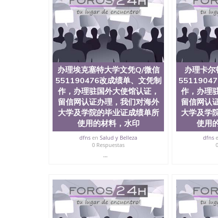
认证、留学生学历认证、留学生学位认证、英国
历、新西兰学历认证等q:551190476 微信：55119
University）圣何塞州立大学毕业证（San Jose St
University）圣何塞州立大学成绩单（San Jose Sta
University）圣何塞州立大学成绩单（San Jose S
State University）圣何塞州立大学（San Jose St
University）圣何塞州立大学（ San Jose State Un
办理埃克塞特大学文凭Q/微信
办理卡尔
圣何塞州立大学文凭（San Jose State Universit
551190476改成绩单、文凭制
551190
圣何塞州立大学文凭（San Jose State Universit
作，办理驻国外大使馆认证，
塞州立大学学历（San Jose State University）
作，办理
大学学历（San Jose State University）圣何塞
留信网认证办理，我们对海外
留信网认
（San Jose State University）圣何塞州立大学（S
大学及学院的毕业证成绩单所
大学及学
State University）圣何塞州立大学学位证（San J
使用的材料，水印
使用
State University）圣何塞州立大学学位证（San Jos
University）圣何塞州立大学（San Jose State Un
dfns
en
Salud y Belleza
dfns
0 Respuestas
何塞州立大学（San Jose State University）圣
立大学学位证（San Jose State University）圣
...
立大学结业证（San Jose State University）圣
立大学学位证（San Jose State University）圣
立大学学历证书（San Jose State University）
塞州立大学学历证书（San Jose State Unive
读CQU中央昆士兰大学学历 绩单购买学位证书
学历offieUniversityofSouthernQueens