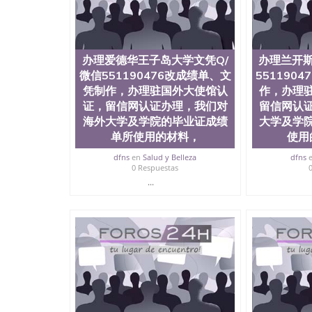
央昆士兰大学学历成绩单购买学位证书/澳洲读
理北英属哥伦比亚大学文凭Q/微信5511904
办理，我们对海外大学及学院的毕业证成绩单所使
LOGO烫金烫银复合重叠，文字图案浮雕，激光
University of Northern British Columbia
办理爱德华王子岛大学文凭Q/
办理兰开斯
微信551190476改成绩单、文
551190
凭制作，办理驻国外大使馆认
作，办理
证，留信网认证办理，我们对
留信网认
海外大学及学院的毕业证成绩
大学及学
单所使用的材料，
使用
dfns
en
Salud y Belleza
dfns
0 Respuestas
...