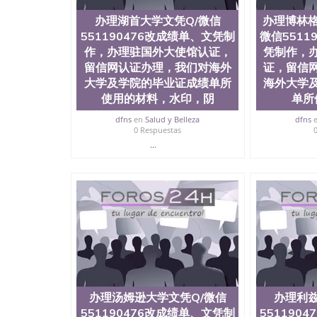
办理湖首大学文凭Q/微信
办理博林格
551190476改成绩单、文凭制
微信5511
作，办理驻国外大使馆认证，
凭制作，
留信网认证办理，我们对海外
证，留信
大学及学院的毕业证成绩单所
海外大学
使用的材料，水印，阴
单所
dfns
en
Salud y Belleza
dfns
0 Respuestas
...
办理汤姆逊大学文凭Q/微信
办理利兹
551190476改成绩单、文凭制
551190