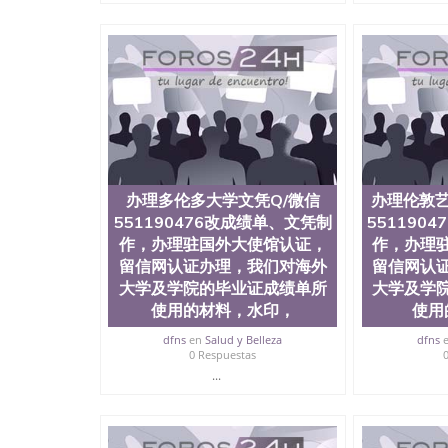
再付余款； 7、快递给客户（国内顺丰，国外DH
证，留服真实存档可查，存档。 2、留学回国人
真实可查认证办理，存档可查，终身受用。 四
院、地球及物质科学院、教育学院、工程学院、
护理学院、科学学院等。学校的教育学院排名在
约大学为学生们提供本科、硕士及博士学位。学
程、经济、医学、护理、文学、音乐、生物学、
制、历史、电气工程、生物工程、建筑设计、工
学、化学、英语、社会科学、心理学、戏剧、市
科、金融专业 1、客户提供相关材料，确定客户
办理多伦多大学文凭Q/微信
办理伦敦艺
料； 3、留服注册申请账号，付定金； 4、预
5、等待结果，完成结果书留服直接邮寄给客户 
551190476改成绩单、文凭制
551190
毕业证成绩单所使用的材料，尺寸大小，防伪结构
作，办理驻国外大使馆认证，
作，办理
烫金烫银复合重叠。 文字图案浮雕，激光镭射
留信网认证办理，我们对海外
留信网认
得到了广大海外客户群体的认可，同时和海外学
大学及学院的毕业证成绩单所
大学及学
（毕业证，成绩单，资格证，学生卡，结业证，
使用的材料，水印，
使用
够在时间掌握的海外学历文凭的样版，尺寸大小
以求达到客户的需求。 我们的优势： 我们在保
dfns
en
Salud y Belleza
dfns
优化，为您倾情诠释什么是高性价比。 咨询顾问：Sam q
0 Respuestas
成绩单、教育部认证,录取通知书，雅思，留学回
...
公司专业制作、办理、仿制、成绩单文凭、改成
文凭、假文凭假毕业证假学历书制作、假制作、
认证、留服认证、使馆认证、使馆证明、使馆留