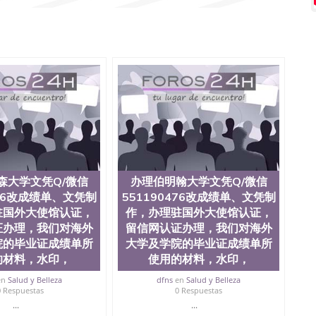
0476快速代办国外毕业证QQ微信551190476快速拿到国外文
1190476国外文凭回国认证QQ微信551190476泰国文凭办
1190476 国外烫金照片QQ微信551190476外国文凭在中国
551190476爱尔兰留学回国证明QQ微信551190476国外
QQ微信551190476买国外文凭质量QQ微信551190476国
学文凭真制作QQ微信551190476办国外文凭可找工作QQ微
476办理国外毕业证价格QQ微信551190476国外编号查询QQ
51190476办国外可查文凭QQ微信551190476网上购买真
机构QQ微信551190476 国外资格证书办理QQ微信
76海外文凭认证办理QQ微信551190476 圣何塞州立大学
为“圣荷西州立大学”）成立于1857年，简称SJSU，是加州历史悠久的大
市San Jose中心，占地154公顷。它是一所位于加利
业率，全美名列前茅的毕业薪资，浓厚的多元化学术氛
选为全美50强公立综合性大学，每年有来自世界各地的成
森大学文凭Q/微信
办理伯明翰大学文凭Q/微信
在世界上享有学术地位、声誉、实习机会和影响力的高等教
476改成绩单、文凭制
551190476改成绩单、文凭制
。其计算机系与会计系更是在当今美国大学教学排名中表
驻国外大使馆认证，
作，办理驻国外大使馆认证，
硅谷中心得到工作机会。许多硅谷公司甚至在学生大三和
证办理，我们对海外
留信网认证办理，我们对海外
大学系统(UC)，还是加州州立大学系统(CSU), 圣何
院的毕业证成绩单所
大学及学院的毕业证成绩单所
州立大学座落于硅谷(Silicon Valley), 于附近的旧
生三万人，超过134种学士学科和65个硕士学科，并有来
的材料，水印，
使用的材料，水印，
如计算机科学，电子工程学，工商管理学，艺术设计，和航
en
Salud y Belleza
dfns
en
Salud y Belleza
究所的商学课程也吸引了众多不同国家的专业人士前来研
0 Respuestas
0 Respuestas
息； 2、客户付定金下单； 3、公司确认到账转制作点做电
...
...
图确认好转成品部做成品； 6、成品做好拍照或者视频确认