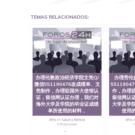
551190476国外毕业证外壳定制QQ微信55119
凭QQ微信551190476国外留学文凭认证QQ微信55
理QQ微信551190476法国留学回国证明QQ微信55
TEMAS RELACIONADOS:
有用吗QQ微信551190476德国留学回国证明QQ微信
硕士文凭办理QQ微信551190476 网上买文凭可靠吗
外本科毕业证怎么办理QQ微信551190476国外大
信551190476国外大学有毕业证QQ微信551190
微信551190476办理国外文凭要交定金吗QQ微信5
文凭可信吗QQ微信551190476学士学位证书查询
551190476如何办理学历认证QQ微信5511904
（San Jose State University, 又译
学之一，也是美西地区的公立大学之一。位于圣何塞
福尼亚州的著名综合性公立大学，它以极高的就
围，杰出的本科教育质量，被《福克斯》杂志评
办理伦敦政治经济学院文凭Q/
办理劳伦
百上千的海外学生前往求学。 至今，这是一所
微信551190476改成绩单、文
551190
育机构，并获誉为美国本科教育质量的核心代表
凭制作，办理驻国外大使馆认
作，办理
现优异。其毕业生大多可以在其所处地域的世界
证，留信网认证办理，我们对
留信网认
大四的学期提供许多相应科系的实习机会。无论是加州
海外大学及学院的毕业证成绩
大学及学
塞州立大学都占据着加州所有大学中的地理位置。 圣何塞
金山-圣何塞地区为全美的重要科技中心。约有学
单所使用的材料，
使用
自世界60余国的学生来此就读。其有名的科系
dfns
en
Salud y Belleza
dfns
空学等，深受性肯定及好评；而各种大学部和研
0 Respuestas
究与学习。 二、办理流程： 1、收集客户办理信
...
子图； 4、电子图做好发给客户确认； 5、电子