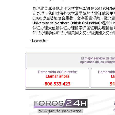
办理北英属哥伦比亚大学文凭Q/微信551190
证办理，我们对海外大学及学院的毕业证成绩单所
LOGO烫金烫银复合重叠，文字图案浮雕，激光
University of Northern British Col
认证办理大使馆认证办理留学归国证明办理留信
知书办理学位证书办理美国文凭办理澳洲文凭办
料： 1、毕业证+成绩单+留学回国人员证明+
- Leer más -
料，给父母及亲朋好友一份完美交代）； 2、雅
请学校、转学，甚至是申请工签都可以用到）。
校，专业，学位，毕业时间都可以根据客户要求安排
业证成绩单可以办学历认证吗551190476要定居
毕业证会查吗551190476入职国企/事业单位需要
不到毕业证怎么办, 毕业证丢了怎么办, 没有正
中途辍学、挂科而没有正常毕业551190476您是
常毕业而导致回国得不到教育部认证在校挂科了不想
有文凭怎么办,怎么办理本科/研究生文凭5511904
806 533 423
91
551190476哪里可以买国外文凭551190476
551190476怎么办理 外假毕业证55119047
551190476留学生在哪里可以买假毕业证55119
的毕业证成绩单可以吗551190476哪里可以办理水
551190476假毕业证能查出来吗551190476假
551190476办假大学毕业证QQ微信55119047