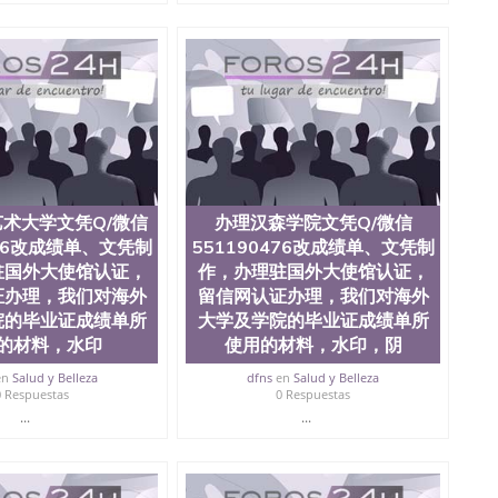
L）。 三、真实网上可查的证明材料 1、教育部学历学位认
员证明（使馆认证），使馆网站真实存档可查。 3、留信网
、办理流程农业科学院、艺术与建筑学院、商学院、交流学
健康与人类发展学院、信息工程与科学学院、人文学院、
全美前十名，工学院排名在前十五名，且继续攀升中。纽
校的专业课程包括：会计学、MBA、财务、教育、建筑工
统计学、美术、电子工程、天文学、农业、环境污染控
商管理、材料科学、机械工程、航天工程、土木工程、数
场营销、机械工程、计算机科学、物理学、人工智能、商
办理信息，给出操作方案； 2、补充毕业证成绩单等相关材
术大学文凭Q/微信
办理汉森学院文凭Q/微信
约递交时间，公司人员陪同客户本人一起去留服递交材料；
6、客户确认收到结果，付余款。 我们对海外大学及学院的
476改成绩单、文凭制
551190476改成绩单、文凭制
（包括：水印，阴影底纹，钢印LOGO烫金烫银，LOGO
驻国外大使馆认证，
作，办理驻国外大使馆认证，
，紫外荧光，温感，复印防伪）都有原版本文凭对照。质量
证办理，我们对海外
留信网认证办理，我们对海外
校留学中介， 同时能做到与时俱进，及时掌握各大院校的
院的毕业证成绩单所
大学及学院的毕业证成绩单所
录取通知书，在读证明等相关材料）的版本更新信息， 能
的材料，水印
使用的材料，水印，阴
，纸张材质，防伪技术等等，并在时间收集到原版实物，
证合理定价的同时，坚持较高性价比，通过品质和效率不断
en
Salud y Belleza
dfns
en
Salud y Belleza
/微信:551190476 Q/微信:551190476办理毕业证
0 Respuestas
0 Respuestas
国证明.
...
...
绩、教育部学历学位认证、毕业证、成绩单、文凭、学历
办理、仿制学位证书、毕业证文凭、文凭毕业证、毕业证
学回国人员证明、留学生认证、学历认证、文凭认证学位