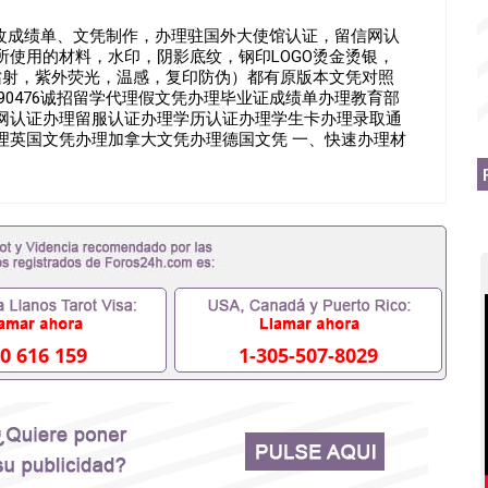
476改成绩单、文凭制作，办理驻国外大使馆认证，留信网认
使用的材料，水印，阴影底纹，钢印LOGO烫金烫银，
镭射，紫外荧光，温感，复印防伪）都有原版本文凭对照
umbiaQ/薇551190476诚招留学代理假文凭办理毕业证成绩单办理教育部
网认证办理留服认证办理学历认证办理学生卡办理录取通
理英国文凭办理加拿大文凭办理德国文凭 一、快速办理材
教育部认证,录取通知书，雅思。（全套留学回国必备证明材
思、托福，OFFER，在读证明，学生卡等留学相关材料（申
 注：上述材料，随时都可以安排办理，毕业证成绩单，学
。 国内找工作假的毕业证可以用吗551190476假的毕
国外需要办理什么材料551190476入职事业单位/国企假的
些什么材料551190476办理假毕业证在国内能用吗, 挂科拿
常毕业怎么办理毕业证,没毕业可以办学历认证吗,您是否因为
否因为递交材料不齐而被拒之门外551190476您是否因没正
读了,成绩不理想毕不了业怎么办551190476找工作没
76如何办理本科/硕士毕业证551190476网上买文凭可靠吗
0 616 159
1-305-507-8029
国外本科毕业证怎么办理551190476国外大学文凭可以打工作吗
6哪里可以制作美国毕业证551190476哪里可以办理澳洲毕业证
0476哪里可以办理加拿大毕业证551190476申请学校办理假
印成绩单551190476哪里可以修改成绩单GPA分数
文凭网上能查到吗551190476 如何拿到国外毕业证QQ微信
6国外毕业证去哪认证QQ微信551190476找毕业证封皮QQ微信