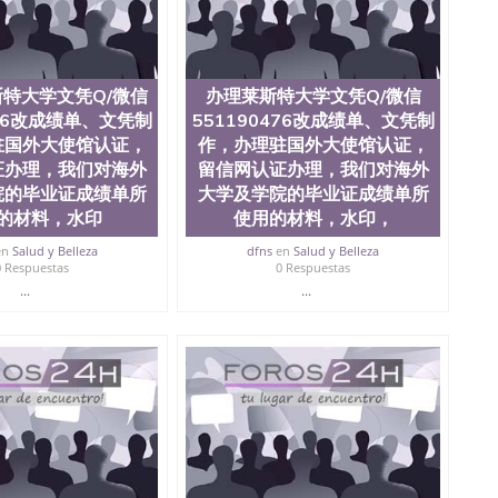
本科硕士做文凭/购买澳洲大学毕业证成绩单假文凭学历办
76改成绩单、文凭制作，办理驻国外大使馆认证，留信网认证
用的材料，水印，阴影底纹，钢印LOGO烫金烫银，
镭射，紫外荧光，温感，复印防伪）都有原版本文凭对照
特大学文凭Q/微信
办理莱斯特大学文凭Q/微信
476改成绩单、文凭制
551190476改成绩单、文凭制
驻国外大使馆认证，
作，办理驻国外大使馆认证，
证办理，我们对海外
留信网认证办理，我们对海外
院的毕业证成绩单所
大学及学院的毕业证成绩单所
的材料，水印
使用的材料，水印，
en
Salud y Belleza
dfns
en
Salud y Belleza
0 Respuestas
0 Respuestas
...
...