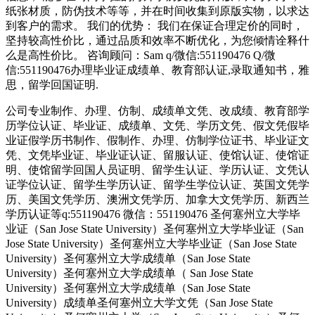
纸张材质，防伪技术等等，并在时间收集到原版实物，以求达
到客户的需求。 我们的优势： 我们在保证合理定价的同时，
坚持较高性价比，通过品质和效率不断优化，为您倾情诠释什
么是高性价比。 咨询顾问：Sam q/微信:551190476 Q/微
信:551190476办理毕业证成绩单、教育部认证,录取通知书，雅
思，留学回国证明.
公司专业制作、办理、仿制、成绩单文凭、改成绩、教育部学
历学位认证、毕业证、成绩单、文凭、学历文凭、假文凭假毕
业证假学历书制作、假制作、办理、仿制学位证书、毕业证文
凭、文凭毕业证、毕业证认证、留服认证、使馆认证、使馆证
明、使馆留学回国人员证明、留学生认证、学历认证、文凭认
证学位认证、留学生学历认证、留学生学位认证、英国文凭学
历、美国文凭学历、澳洲文凭学历、加拿大文凭学历、新西兰
学历认证等q:551190476 微信：551190476 圣何塞州立大学毕
业证（San Jose State University）圣何塞州立大学毕业证（San
Jose State University）圣何塞州立大学毕业证（San Jose State
University）圣何塞州立大学成绩单（San Jose State
University）圣何塞州立大学成绩单（ San Jose State
University）圣何塞州立大学成绩单（San Jose State
University）成绩单圣何塞州立大学文凭（San Jose State