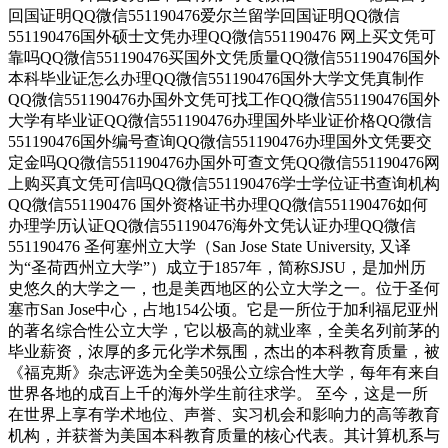
回国证明QQ微信551190476爱尔兰留学回国证明QQ微信
551190476国外硕士文凭办理QQ微信551190476 网上买文凭可
靠吗QQ微信551190476买国外文凭质量QQ微信551190476国外
本科毕业证怎么办理QQ微信551190476国外大学文凭真制作
QQ微信551190476办国外文凭可找工作QQ微信551190476国外
大学有毕业证QQ微信551190476办理国外毕业证价格QQ微信
551190476国外编号查询QQ微信551190476办理国外文凭要交
定金吗QQ微信551190476办国外可查文凭QQ微信551190476网
上购买真文凭可信吗QQ微信551190476学士学位证书查询机构
QQ微信551190476 国外资格证书办理QQ微信551190476如何
办理学历认证QQ微信551190476海外文凭认证办理QQ微信
551190476 圣何塞州立大学（San Jose State University, 又译
为“圣荷西州立大学”）成立于1857年，简称SJSU，是加州历
史悠久的大学之一，也是美西地区的公立大学之一。位于圣何
塞市San Jose中心，占地154公顷。它是一所位于加利福尼亚州
的著名综合性公立大学，它以极高的就业率，全美名列前茅的
毕业薪资，浓厚的多元化学术氛围，杰出的本科教育质量，被
《福克斯》杂志评选为全美50强公立综合性大学，每年有来自
世界各地的成百上千的海外学生前往求学。 至今，这是一所
在世界上享有学术地位、声誉、实习机会和影响力的高等教育
机构，并获誉为美国本科教育质量的核心代表。其计算机系与