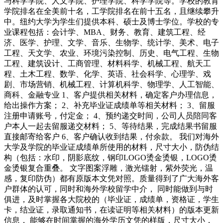
与科学学院、人文学院、护理学院、科学学院等。学校的教育
学院排名在全美前十名，工学院排名在前十五名，且继续攀升
中。纽约大学为学生们提供本科、硕士及博士学位。学校的专
业课程包括：会计学、MBA、财务、教育、建筑工程、经
济、医学、护理、文学、音乐、生物学、统计学、美术、电子
工程、天文学、农业、环境污染控制、历史、电气工程、生物
工程、建筑设计、工商管理、材料科学、机械工程、航天工
程、土木工程、数学、化学、英语、社会科学、心理学、戏
剧、市场营销、机械工程、计算机科学、物理学、人工智能、
商科、金融专业 1、客户提供相关材料，确定客户办理信息，
给出操作方案； 2、补充毕业证成绩单等相关材料； 3、留服
注册申请账号，付定金； 4、预约递交时间，公司人员陪同客
户本人一起去留服递交材料； 5、等待结果，完成结果书留服
直接邮寄给客户 6、客户确认收到结果，付余款。 我们对海外
大学及学院的毕业证成绩单所使用的材料，尺寸大小，防伪结
构（包括：水印，阴影底纹，钢印LOGO烫金烫银，LOGO烫
金烫银复合重叠。 文字图案浮雕，激光镭射，紫外荧光，温
感，复印防伪）都有原版本文凭对照。质量得到了广大海外客
户群体的认可，同时和海外学校留学中介， 同时能做到与时
俱进，及时掌握各大院校的（毕业证，成绩单，资格证，学生
卡，结业证，录取通知书，在读证明等相关材料）的版本更新
信息， 能够在时间掌握的海外学历文凭的样版，尺寸大小，