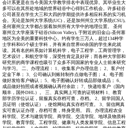
会计系更是在当今美国大学教学排名中表现优异。其毕业生大
多可以在其所处地域的世界硅谷中心得到工作机会。许多硅谷
公司甚至在学生大三和大四的学期提供许多相应科系的实习机
会。无论是加州大学系统(UC)，还是加州州立大学系统(CSU),
圣何塞州立大学都占据着加州所有大学中的地理位置。 圣何
塞州立大学座落于硅谷(Silicon Valley), 于附近的旧金山-圣何塞
地区为全美的重要科技中心。约有学生三万人，超过134种学
士学科和65个硕士学科，并有来自世界60余国的学生来此就
读。其有名的科系如计算机科学，电子工程学，工商管理学，
艺术设计，和航空学等，深受性肯定及好评；而各种大学部和
研究所的商学课程也吸引了众多不同国家的专业人士前来研究
与学习。 二、办理流程： 1、收集客户办理信息； 2、客户付
定金下单； 3、公司确认到账转制作点做电子图； 4、电子图
做好发给客户确认； 5、电子图确认好转成品部做成品； 6、
成品做好拍照或者视频确认再付余款； 7、快递给客户（国内
顺丰，国外DHL）。 三、真实网上可查的证明材料 1、教育
部学历学位认证，留服真实存档可查，存档。 2、留学回国人
员证明（使馆认证），使馆网站真实存档可查。 3、留信网真
实可查认证办理，存档可查，终身受用。 四、办理流程农业
科学院、艺术与建筑学院、商学院、交流学院、地球及物质科
学院、教育学院、工程学院、健康与人类发展学院、信息工程