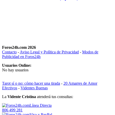
Foros24h.com 2026
Contacto
-
Aviso Legal y Política de Privacidad
-
Modos de
Publicidad en Foros24h
Usuarios Online:
No hay usuarios
Tarot sí o no: cómo hacer una tirada
-
20 Amarres de Amor
Efectivos
-
Videntes Buenas
La
Vidente Cristina
atenderá tus consultas:
Línea Directa
806 499 281
Visa y PayPal