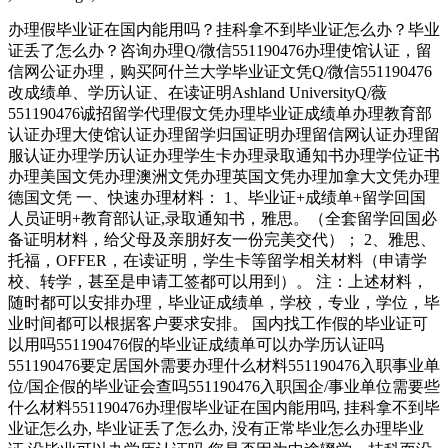
办理假毕业证在国内能用吗？挂科拿不到毕业证怎么办？毕业
证丢了怎么办？咨询办理Q/微信551190476办理使馆认证，留
信网公证办理，购买阿什兰大学毕业证文凭Q/微信551190476
改成绩单、学历认证、在读证明Ashland UniversityQ/薇
551190476诚招留学代理假文凭办理毕业证成绩单办理教育部
认证办理大使馆认证办理留学归国证明办理留信网认证办理留
服认证办理学历认证办理学生卡办理录取通知书办理学位证书
办理美国文凭办理澳洲文凭办理英国文凭办理加拿大文凭办理
德国文凭 一、快速办理材料： 1、毕业证+成绩单+留学回国
人员证明+教育部认证,录取通知书，雅思。（全套留学回国必
备证明材料，给父母及亲朋好友一份完美交代）； 2、雅思、
托福，OFFER，在读证明，学生卡等留学相关材料（申请学
校、转学，甚至是申请工签都可以用到）。 注：上述材料，
随时都可以安排办理，毕业证成绩单，学校，专业，学位，毕
业时间都可以根据客户要求安排。 国内找工作假的毕业证可
以用吗551190476假的毕业证成绩单可以办学历认证吗
551190476要定居国外需要办理什么材料551190476入职事业单
位/国企假的毕业证会查吗551190476入职国企/事业单位需要些
什么材料551190476办理假毕业证在国内能用吗, 挂科拿不到毕
业证怎么办, 毕业证丢了怎么办, 没有正常毕业怎么办理毕业