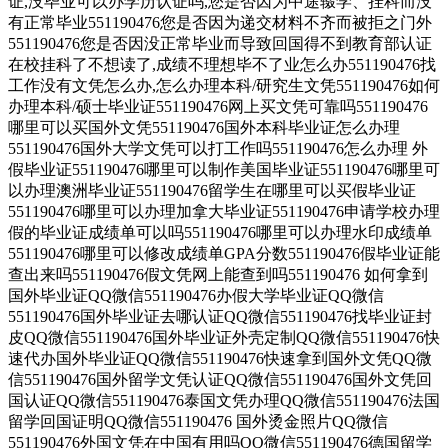
证,没毕业可以办学历认证吗,您是否因为中途辍学、挂科而没
有正常毕业551190476您是否因为递交材料不齐而被拒之门外
551190476您是否因没正常毕业而导致回国得不到教育部认证
在校挂科了不想读了,成绩不理想毕不了业怎么办551190476找
工作没有文凭怎么办,怎么办理本科/研究生文凭551190476如何
办理本科/硕士毕业证551190476网上买文凭可靠吗551190476
哪里可以买国外文凭551190476国外本科毕业证怎么办理
551190476国外大学文凭可以打工作吗551190476怎么办理 外
假毕业证551190476哪里可以制作美国毕业证551190476哪里可
以办理澳洲毕业证551190476留学生在哪里可以买假毕业证
551190476哪里可以办理加拿大毕业证551190476申请学校办理
假的毕业证成绩单可以吗551190476哪里可以办理水印成绩单
551190476哪里可以修改成绩单GPA分数551190476假毕业证能
查出来吗551190476假文凭网上能查到吗551190476 如何拿到
国外毕业证QQ微信551190476办假大学毕业证QQ微信
551190476国外毕业证去哪认证QQ微信551190476找毕业证封
皮QQ微信551190476国外毕业证外壳定制QQ微信551190476快
速代办国外毕业证QQ微信551190476快速拿到国外文凭QQ微
信551190476国外留学文凭认证QQ微信551190476国外文凭回
国认证QQ微信551190476泰国文凭办理QQ微信551190476法国
留学回国证明QQ微信551190476 国外烫金照片QQ微信
551190476外国文凭在中国有用吗QQ微信551190476德国留学