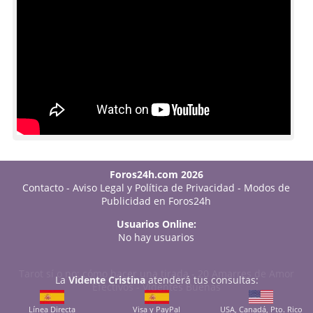
Foros24h.com 2026
Contacto
-
Aviso Legal y Política de Privacidad
-
Modos de
Publicidad en Foros24h
Usuarios Online:
No hay usuarios
Tarot sí o no: cómo hacer una tirada
-
20 Amarres de Amor
La
Vidente Cristina
atenderá tus consultas:
Efectivos
-
Videntes Buenas
Línea Directa
Visa y PayPal
USA, Canadá, Pto. Rico