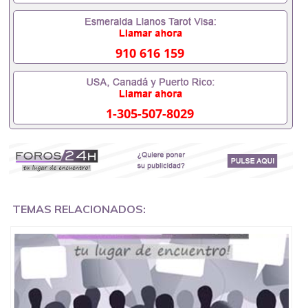
求安排。 国内找工作假的毕业证可以用吗551190476
假的毕业证成绩单可以办学历认证吗551190476要定
居国外需要办理什么材料551190476入职事业单位/国
企假的毕业证会查吗551190476入职国企/事业单位需
910 616 159
要些什么材料551190476办理假毕业证在国内能用吗,
挂科拿不到毕业证怎么办, 毕业证丢了怎么办, 没有正
常毕业怎么办理毕业证,没毕业可以办学历认证吗,您
是否因为中途辍学、挂科而没有正常毕业551190476
1-305-507-8029
您是否因为递交材料不齐而被拒之门外551190476您
是否因没正常毕业而导致回国得不到教育部认证在校
挂科了不想读了,成绩不理想毕不了业怎么办
551190476找工作没有文凭怎么办,怎么办理本科/研
究生文凭551190476如何办理本科/硕士毕业证
551190476网上买文凭可靠吗551190476哪里可以买
国外文凭551190476国外本科毕业证怎么办理
551190476国外大学文凭可以打工作吗551190476怎
TEMAS RELACIONADOS:
么办理 外假毕业证551190476哪里可以制作美国毕业
证551190476哪里可以办理澳洲毕业证551190476留
学生在哪里可以买假毕业证551190476哪里可以办理
加拿大毕业证551190476申请学校办理假的毕业证成
绩单可以吗551190476哪里可以办理水印成绩单
551190476哪里可以修改成绩单GPA分数551190476
假毕业证能查出来吗551190476假文凭网上能查到吗