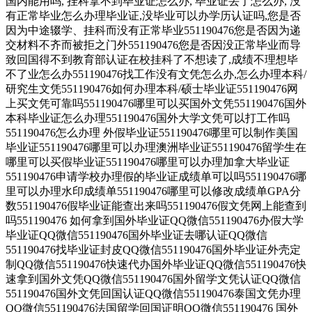
国内能用吗, 挂科拿不到毕业证怎么办, 毕业证丢了怎么办, 没
有正常毕业怎么办理毕业证,没毕业可以办学历认证吗,您是否
因为中途辍学、挂科而没有正常毕业551190476您是否因为递
交材料不齐而被拒之门外551190476您是否因没正常毕业而导
致回国得不到教育部认证在校挂科了不想读了,成绩不理想毕
不了业怎么办551190476找工作没有文凭怎么办,怎么办理本科/
研究生文凭551190476如何办理本科/硕士毕业证551190476网
上买文凭可靠吗551190476哪里可以买国外文凭551190476国外
本科毕业证怎么办理551190476国外大学文凭可以打工作吗
551190476怎么办理 外假毕业证551190476哪里可以制作美国
毕业证551190476哪里可以办理澳洲毕业证551190476留学生在
哪里可以买假毕业证551190476哪里可以办理加拿大毕业证
551190476申请学校办理假的毕业证成绩单可以吗551190476哪
里可以办理水印成绩单551190476哪里可以修改成绩单GPA分
数551190476假毕业证能查出来吗551190476假文凭网上能查到
吗551190476 如何拿到国外毕业证QQ微信551190476办假大学
毕业证QQ微信551190476国外毕业证去哪认证QQ微信
551190476找毕业证封皮QQ微信551190476国外毕业证外壳定
制QQ微信551190476快速代办国外毕业证QQ微信551190476快
速拿到国外文凭QQ微信551190476国外留学文凭认证QQ微信
551190476国外文凭回国认证QQ微信551190476泰国文凭办理
QQ微信551190476法国留学回国证明QQ微信551190476 国外