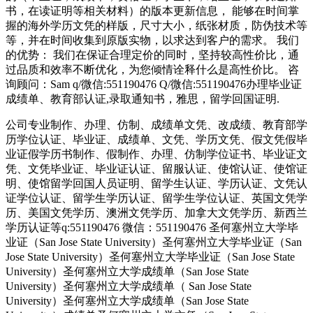
书，在读证明等相关材料）的版本更新信息， 能够在时间掌
握的海外学历文凭的样版，尺寸大小，纸张材质，防伪技术等
等，并在时间收集到原版实物，以求达到客户的需求。 我们
的优势： 我们在保证合理定价的同时，坚持较高性价比，通
过品质和效率不断优化，为您倾情诠释什么是高性价比。 咨
询顾问：Sam q/微信:551190476 Q/微信:551190476办理毕业证
成绩单、教育部认证,录取通知书，雅思，留学回国证明.
公司专业制作、办理、仿制、成绩单文凭、改成绩、教育部学
历学位认证、毕业证、成绩单、文凭、学历文凭、假文凭假毕
业证假学历书制作、假制作、办理、仿制学位证书、毕业证文
凭、文凭毕业证、毕业证认证、留服认证、使馆认证、使馆证
明、使馆留学回国人员证明、留学生认证、学历认证、文凭认
证学位认证、留学生学历认证、留学生学位认证、英国文凭学
历、美国文凭学历、澳洲文凭学历、加拿大文凭学历、新西兰
学历认证等q:551190476 微信：551190476 圣何塞州立大学毕
业证（San Jose State University）圣何塞州立大学毕业证（San
Jose State University）圣何塞州立大学毕业证（San Jose State
University）圣何塞州立大学成绩单（San Jose State
University）圣何塞州立大学成绩单（ San Jose State
University）圣何塞州立大学成绩单（San Jose State