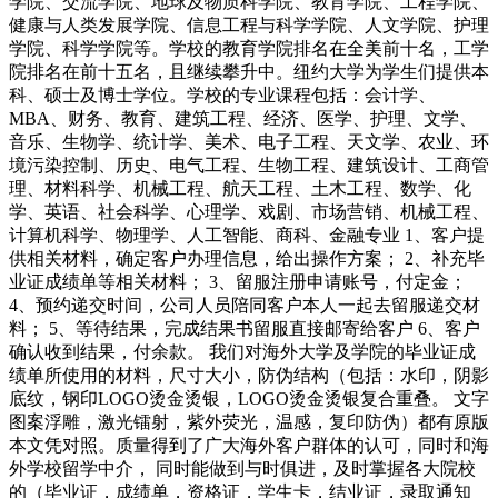
学院、交流学院、地球及物质科学院、教育学院、工程学院、
健康与人类发展学院、信息工程与科学学院、人文学院、护理
学院、科学学院等。学校的教育学院排名在全美前十名，工学
院排名在前十五名，且继续攀升中。纽约大学为学生们提供本
科、硕士及博士学位。学校的专业课程包括：会计学、
MBA、财务、教育、建筑工程、经济、医学、护理、文学、
音乐、生物学、统计学、美术、电子工程、天文学、农业、环
境污染控制、历史、电气工程、生物工程、建筑设计、工商管
理、材料科学、机械工程、航天工程、土木工程、数学、化
学、英语、社会科学、心理学、戏剧、市场营销、机械工程、
计算机科学、物理学、人工智能、商科、金融专业 1、客户提
供相关材料，确定客户办理信息，给出操作方案； 2、补充毕
业证成绩单等相关材料； 3、留服注册申请账号，付定金；
4、预约递交时间，公司人员陪同客户本人一起去留服递交材
料； 5、等待结果，完成结果书留服直接邮寄给客户 6、客户
确认收到结果，付余款。 我们对海外大学及学院的毕业证成
绩单所使用的材料，尺寸大小，防伪结构（包括：水印，阴影
底纹，钢印LOGO烫金烫银，LOGO烫金烫银复合重叠。 文字
图案浮雕，激光镭射，紫外荧光，温感，复印防伪）都有原版
本文凭对照。质量得到了广大海外客户群体的认可，同时和海
外学校留学中介， 同时能做到与时俱进，及时掌握各大院校
的（毕业证，成绩单，资格证，学生卡，结业证，录取通知