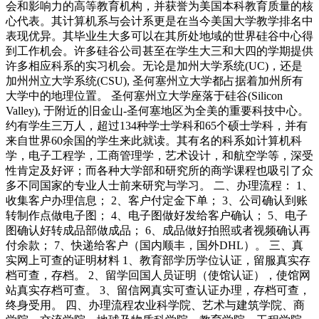
会和影响力的高等教育机构，并获誉为美国本科教育质量的核
心代表。其计算机系与会计系更是在当今美国大学教学排名中
表现优异。其毕业生大多可以在其所处地域的世界硅谷中心得
到工作机会。许多硅谷公司甚至在学生大三和大四的学期提供
许多相应科系的实习机会。无论是加州大学系统(UC)，还是
加州州立大学系统(CSU), 圣何塞州立大学都占据着加州所有
大学中的地理位置。 圣何塞州立大学座落于硅谷(Silicon
Valley), 于附近的旧金山-圣何塞地区为全美的重要科技中心。
约有学生三万人，超过134种学士学科和65个硕士学科，并有
来自世界60余国的学生来此就读。其有名的科系如计算机科
学，电子工程学，工商管理学，艺术设计，和航空学等，深受
性肯定及好评；而各种大学部和研究所的商学课程也吸引了众
多不同国家的专业人士前来研究与学习。 二、办理流程： 1、
收集客户办理信息； 2、客户付定金下单； 3、公司确认到账
转制作点做电子图； 4、电子图做好发给客户确认； 5、电子
图确认好转成品部做成品； 6、成品做好拍照或者视频确认再
付余款； 7、快递给客户（国内顺丰，国外DHL）。 三、真
实网上可查的证明材料 1、教育部学历学位认证，留服真实存
档可查，存档。 2、留学回国人员证明（使馆认证），使馆网
站真实存档可查。 3、留信网真实可查认证办理，存档可查，
终身受用。 四、办理流程农业科学院、艺术与建筑学院、商