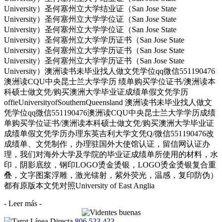
University）圣何塞州立大学结业证（San Jose State
University）圣何塞州立大学学位证（San Jose State
University）圣何塞州立大学学位证（San Jose State
University）圣何塞州立大学学历证书（San Jose State
University）圣何塞州立大学学历证书（San Jose State
University）圣何塞州立大学学历证书（San Jose State
University）澳洲读书未毕业找人做文凭学位qq微信551190476
澳洲读CQU中央昆士兰大学学历 绩单购买学位证书/澳洲读本
科硕士做文凭/购买澳洲大学毕业证成绩单假文凭学历
offieUniversityofSouthernQueensland 澳洲读书未毕业找人做文
凭学位qq微信551190476澳洲读CQU中央昆士兰大学学历成绩
单购买学位证书/澳洲读本科硕士做文凭/购买澳洲大学毕业证
成绩单假文凭学历办理东英吉利大学文凭Q/微信551190476改
成绩单、文凭制作，办理驻国外大使馆认证，留信网认证办
理，我们对海外大学及学院的毕业证成绩单所使用的材料，水
印，阴影底纹，钢印LOGO烫金烫银，LOGO烫金烫银复合重
叠，文字图案浮雕，激光镭射，紫外荧光，温感，复印防伪）
都有原版本文凭对照University of East Anglia
- Leer más -
806 533 423