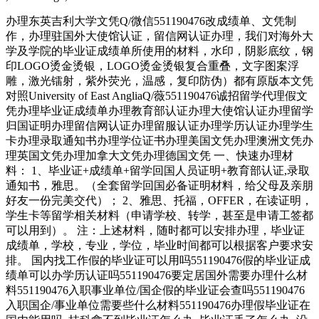
办理东英吉利大学文凭Q/微信551190476改成绩单、文凭制
作，办理驻国外大使馆认证，留信网认证办理，我们对海外大
学及学院的毕业证成绩单所使用的材料，水印，阴影底纹，钢
印LOGO烫金烫银，LOGO烫金烫银复合重叠，文字图案浮
雕，激光镭射，紫外荧光，温感，复印防伪）都有原版本文凭
对照University of East AngliaQ/薇551190476诚招留学代理假文
凭办理毕业证成绩单办理教育部认证办理大使馆认证办理留学
归国证明办理留信网认证办理留服认证办理学历认证办理学生
卡办理录取通知书办理学位证书办理美国文凭办理澳洲文凭办
理英国文凭办理加拿大文凭办理德国文凭 一、快速办理材
料： 1、毕业证+成绩单+留学回国人员证明+教育部认证,录取
通知书，雅思。（全套留学回国必备证明材料，给父母及亲朋
好友一份完美交代）； 2、雅思、托福，OFFER，在读证明，
学生卡等留学相关材料（申请学校、转学，甚至是申请工签都
可以用到）。 注：上述材料，随时都可以安排办理，毕业证
成绩单，学校，专业，学位，毕业时间都可以根据客户要求安
排。 国内找工作假的毕业证可以用吗551190476假的毕业证成
绩单可以办学历认证吗551190476要定居国外需要办理什么材
料551190476入职事业单位/国企假的毕业证会查吗551190476
入职国企/事业单位需要些什么材料551190476办理假毕业证在