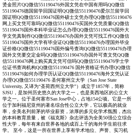
烫金照片QQ微信551190476外国文凭在中国有用吗QQ微信
551190476德国留学回国证明QQ微信551190476爱尔兰留学回
国证明QQ微信551190476国外硕士文凭办理QQ微信551190476
网上买文凭可靠吗QQ微信551190476买国外文凭质量QQ微信
551190476国外本科毕业证怎么办理QQ微信551190476国外大
学文凭真制作QQ微信551190476办国外文凭可找工作QQ微信
551190476国外大学有毕业证QQ微信551190476办理国外毕业
证价格QQ微信551190476国外编号查询QQ微信551190476办理
国外文凭要交定金吗QQ微信551190476办国外可查文凭QQ微
信551190476网上购买真文凭可信吗QQ微信551190476学士学
位证书查询机构QQ微信551190476 国外资格证书办理QQ微信
551190476如何办理学历认证QQ微信551190476海外文凭认证
办理QQ微信551190476 圣何塞州立大学（San Jose State
University, 又译为“圣荷西州立大学”）成立于1857年，简称
SJSU，是加州历史悠久的大学之一，也是美西地区的公立大
学之一。位于圣何塞市San Jose中心，占地154公顷。它是一所
位于加利福尼亚州的著名综合性公立大学，它以极高的就业
率，全美名列前茅的毕业薪资，浓厚的多元化学术氛围，杰出
的本科教育质量，被《福克斯》杂志评选为全美50强公立综合
性大学，每年有来自世界各地的成百上千的海外学生前往求
学。 至今，这是一所在世界上享有学术地位、声誉、实习机