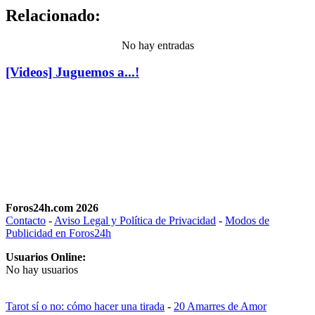
Relacionado:
No hay entradas
[Videos] Juguemos a...!
Foros24h.com 2026
Contacto
-
Aviso Legal y Política de Privacidad
-
Modos de
Publicidad en Foros24h
Usuarios Online:
No hay usuarios
Tarot sí o no: cómo hacer una tirada
-
20 Amarres de Amor