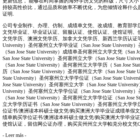
更新信息， 能够在时间掌握的海外学历文凭的样版，尺寸大小
持较高性价比，通过品质和效率不断优化，为您倾情诠释什么是高性价比。
证明.
公司专业制作、办理、仿制、成绩单文凭、改成绩、教育部学
文凭毕业证、毕业证认证、留服认证、使馆认证、使馆证明、
文凭学历、澳洲文凭学历、加拿大文凭学历、新西兰学历认证等q:551190476
University）圣何塞州立大学毕业证（San Jose State Univers
（San Jose State University）成绩单圣何塞州立大学文凭（San Jos
San Jose State University）圣何塞州立大学（San Jose Stat
（San Jose State University）圣何塞州立大学学历（ San Jose S
历（San Jose State University）圣何塞州立大学（San Jose Stat
State University）圣何塞州立大学学位证（San Jose State Uni
Jose State University）圣何塞州立大学（San Jose State Univ
University）圣何塞州立大学学位证（San Jose State Univers
（San Jose State University）圣何塞州立大学学位证（San Jose 
立大学学历证书（San Jose State University）圣何塞州立
位证书/澳洲读本科硕士做文凭/购买澳洲大学毕业证成绩单假文凭学历offie
绩单购买学位证书/澳洲读本科硕士做文凭/购买澳洲大学毕业证
使馆认证，留信网公证办理，购买宾州州立大学帕克分校文凭Q/微信551190476
- Leer más -