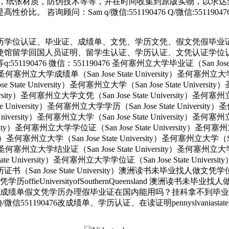
，纸张材质，防伪技术等等，并在时间收集到原版实物，以求达到
 咨询顾问：Sam q/微信:551190476 Q/微信:551
历学位认证、毕业证、成绩单、文凭、学历文凭、假文凭假毕业
使馆留学回国人员证明、留学生认证、学历认证、文凭认证学位
 微信：551190476 圣何塞州立大学毕业证（San Jose State 
ity）圣何塞州立大学成绩单（San Jose State University）圣何塞州立
e State University）圣何塞州立大学（San Jose State Univers
e University）圣何塞州立大学文凭（San Jose State University
tate University）圣何塞州立大学学历（San Jose State Univers
e University）圣何塞州立大学（San Jose State University）圣何塞
versity）圣何塞州立大学学位证（San Jose State University）圣何
ersity）圣何塞州立大学（San Jose State University）圣何塞州立大学（S
ity）圣何塞州立大学结业证（San Jose State University）圣何塞州立
State University）圣何塞州立大学学位证（San Jose State Unive
大学学历证书（San Jose State University）澳洲读书未毕业找
UniversityofSouthernQueensland 澳洲读书未毕
成绩单假文凭学历办理假毕业证在国内能用吗？挂科拿不到毕业证怎么
改成绩单、学历认证、在读证明pennyslvaniastateUniversity-