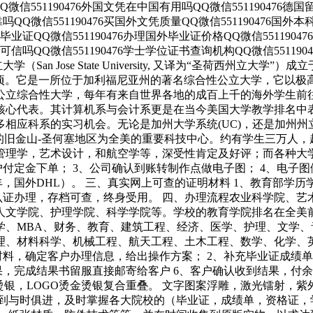
片QQ微信551190476外国文凭在中国有用吗QQ微信551190476
可靠吗QQ微信551190476买国外文凭质量QQ微信551190476
学有毕业证QQ微信551190476办理国外毕业证价格QQ微信551190
凭可信吗QQ微信551190476学士学位证书查询机构QQ微信55119
大学（San Jose State University, 又译为“圣荷西州
154公顷。它是一所位于加利福尼亚州的著名综合性公立大学，它
公立综合性大学，每年有来自世界各地的成百上千的海外学生前
核心代表。其计算机系与会计系更是在当今美国大学教学排名中
应科系的实习机会。无论是加州大学系统(UC)，还是加州州立大
y), 于附近的旧金山-圣何塞地区为全美的重要科技中心。约有学生三万
管理学，艺术设计，和航空学等，深受性肯定及好评；而各种大
户付定金下单； 3、公司确认到账转制作点做电子图； 4、电子图
，国外DHL）。 三、真实网上可查的证明材料 1、教育部学历
认证办理，存档可查，终身受用。 四、办理流程农业科学院、
人文学院、护理学院、科学学院等。学校的教育学院排名在全美
学、MBA、财务、教育、建筑工程、经济、医学、护理、文学
理、材料科学、机械工程、航天工程、土木工程、数学、化学、
料，确定客户办理信息，给出操作方案； 2、补充毕业证成绩单
果，完成结果书留服直接邮寄给客户 6、客户确认收到结果，付
烫银，LOGO烫金烫银复合重叠。 文字图案浮雕，激光镭射，
做到与时俱进，及时掌握各大院校的（毕业证，成绩单，资格证，