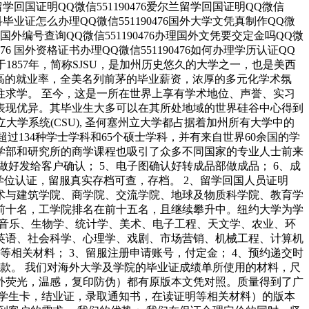
德国留学回国证明QQ微信551190476爱尔兰留学回国证明QQ微信
国外本科毕业证怎么办理QQ微信551190476国外大学文凭真制作QQ微
476国外编号查询QQ微信551190476办理国外文凭要交定金吗QQ微
0476 国外资格证书办理QQ微信551190476如何办理学历认证QQ
立大学”）成立于1857年，简称SJSU，是加州历史悠久的大学之一，也是美西
以极高的就业率，全美名列前茅的毕业薪资，浓厚的多元化学术氛
往求学。 至今，这是一所在世界上享有学术地位、声誉、实习
表现优异。其毕业生大多可以在其所处地域的世界硅谷中心得到
学系统(CSU), 圣何塞州立大学都占据着加州所有大学中的
人，超过134种学士学科和65个硕士学科，并有来自世界60余国的学
学部和研究所的商学课程也吸引了众多不同国家的专业人士前来
做好发给客户确认； 5、电子图确认好转成品部做成品； 6、成
学位认证，留服真实存档可查，存档。 2、留学回国人员证明
艺术与建筑学院、商学院、交流学院、地球及物质科学院、教育学
前十名，工学院排名在前十五名，且继续攀升中。纽约大学为学
、音乐、生物学、统计学、美术、电子工程、天文学、农业、环
英语、社会科学、心理学、戏剧、市场营销、机械工程、计算机
等相关材料； 3、留服注册申请账号，付定金； 4、预约递交时
余款。 我们对海外大学及学院的毕业证成绩单所使用的材料，尺
紫外荧光，温感，复印防伪）都有原版本文凭对照。质量得到了广
学生卡，结业证，录取通知书，在读证明等相关材料）的版本