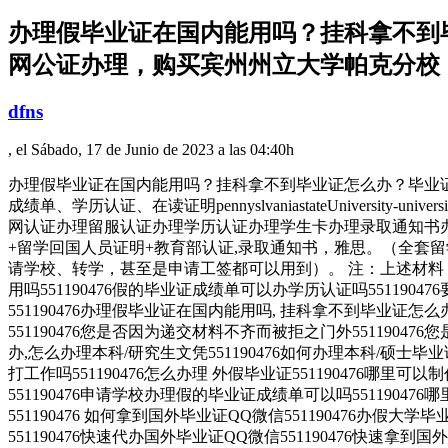
办理假毕业证在国内能用吗？挂科拿不到毕业
网公证办理，购买宾州州立大学帕克分校
dfns
, el Sábado, 17 de Junio de 2023 a las 04:40h
办理假毕业证在国内能用吗？挂科拿不到毕业证怎么办？毕业证丢了怎
成绩单、学历认证、在读证明pennyslvaniastateUniversi
网认证办理留服认证办理学历认证办理学生卡办理录取通知书办
+留学回国人员证明+教育部认证,录取通知书，雅思。（全套留
请学校、转学，甚至是申请工签都可以用到）。 注：上述材料
用吗551190476假的毕业证成绩单可以办学历认证吗5511904
551190476办理假毕业证在国内能用吗, 挂科拿不到毕业证
551190476您是否因为递交材料不齐而被拒之门外551190
办,怎么办理本科/研究生文凭551190476如何办理本科/硕士毕业证
打工作吗551190476怎么办理 外假毕业证551190476哪里可
551190476申请学校办理假的毕业证成绩单可以吗551190476
551190476 如何拿到国外毕业证QQ微信551190476办假大学
551190476快速代办国外毕业证QQ微信551190476快速拿到国