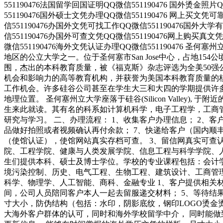
551190476法国留学回国证明QQ微信551190476 国外烫金照
551190476国外硕士文凭办理QQ微信551190476 网上买文凭
信551190476办国外文凭可找工作QQ微信551190476国外大
信551190476办国外可查文凭QQ微信551190476网上购买真文
微信551190476海外文凭认证办理QQ微信551190476 圣何塞州立
地区的公立大学之一。位于圣何塞市San Jose中心，占地
围，杰出的本科教育质量，被《福克斯》杂志评选为全美50强
机会和影响力的高等教育机构，并获誉为美国本科教育质量的
工作机会。许多硅谷公司甚至在学生大三和大四的学期提供许多相
地理位置。 圣何塞州立大学座落于硅谷(Silicon Valle
生来此就读。其有名的科系如计算机科学，电子工程学，工商
研究与学习。 二、办理流程： 1、收集客户办理信息； 2、客
品做好拍照或者视频确认再付余款； 7、快递给客户（国内顺丰
（使馆认证），使馆网站真实存档可查。 3、留信网真实可查
院、工程学院、健康与人类发展学院、信息工程与科学学院、
生们提供本科、硕士及博士学位。学校的专业课程包括：会计
境污染控制、历史、电气工程、生物工程、建筑设计、工商管
科学、物理学、人工智能、商科、金融专业 1、客户提供相关材
间，公司人员陪同客户本人一起去留服递交材料； 5、等待结
寸大小，防伪结构（包括：水印，阴影底纹，钢印LOGO烫金
大海外客户群体的认可，同时和海外学校留学中介， 同时能