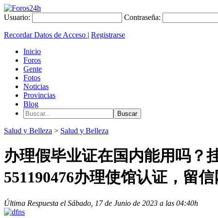
Usuario:
Contraseña:
Recordar Datos de Acceso
|
Registrarse
Inicio
Foros
Gente
Fotos
Noticias
Provincias
Blog
Salud y Belleza
>
Salud y Belleza
办理假毕业证在国内能用吗？挂
551190476办理使馆认证
Última Respuesta el Sábado, 17 de Junio de 2023 a las 04:40h