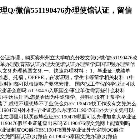
微信551190476办理使馆认证，留信
证办理，购买宾州州立大学帕克分校文凭Q/微信551190476改
理假文凭办理毕业证成绩单办理教育部认证办理大使馆认证办理留学归国证明办理留信
凭办理德国文凭 一、快速办理材料： 1、毕业证+成绩单
雅思、托福，OFFER，在读证明，学生卡等留学相关材料（申
业时间都可以根据客户要求安排。 国内找工作假的毕业证可以
的毕业证会查吗551190476入职国企/事业单位需要些什么材料
业可以办学历认证吗,您是否因为中途辍学、挂科而没有正常毕业
了,成绩不理想毕不了业怎么办551190476找工作没有文凭怎么
1190476国外本科毕业证怎么办理551190476国外大学文凭可以
6留学生在哪里可以买假毕业证551190476哪里可以办理加拿大毕业证
1190476假毕业证能查出来吗551190476假文凭网上能查到吗
6找毕业证封皮QQ微信551190476国外毕业证外壳定制QQ微信
国外文凭回国认证QQ微信551190476泰国文凭办理QQ微信