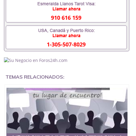
成绩单可以办学历认证吗551190476要定居国外需要
办理什么材料551190476入职事业单位/国企假的毕业
证会查吗551190476入职国企/事业单位需要些什么材
910 616 159
料551190476办理假毕业证在国内能用吗, 挂科拿不到
毕业证怎么办, 毕业证丢了怎么办, 没有正常毕业怎么
办理毕业证,没毕业可以办学历认证吗,您是否因为中
途辍学、挂科而没有正常毕业551190476您是否因为
1-305-507-8029
递交材料不齐而被拒之门外551190476您是否因没正
常毕业而导致回国得不到教育部认证在校挂科了不想
读了,成绩不理想毕不了业怎么办551190476找工作没
有文凭怎么办,怎么办理本科/研究生文凭551190476
如何办理本科/硕士毕业证551190476网上买文凭可靠
吗551190476哪里可以买国外文凭551190476国外本
TEMAS RELACIONADOS:
科毕业证怎么办理551190476国外大学文凭可以打工
作吗551190476怎么办理 外假毕业证551190476哪里
可以制作美国毕业证551190476哪里可以办理澳洲毕
业证551190476留学生在哪里可以买假毕业证
551190476哪里可以办理加拿大毕业证551190476申
请学校办理假的毕业证成绩单可以吗551190476哪里
可以办理水印成绩单551190476哪里可以修改成绩单
GPA分数551190476假毕业证能查出来吗551190476
假文凭网上能查到吗551190476 如何拿到国外毕业证
QQ微信551190476办假大学毕业证QQ微信551190476