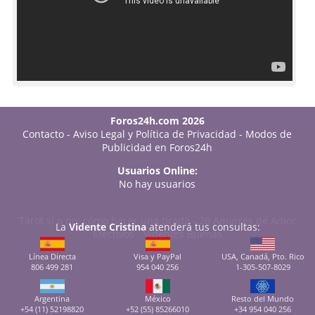
Foros24h.com 2026
Contacto
-
Aviso Legal y Política de Privacidad
-
Modos de
Publicidad en Foros24h
Usuarios Online:
No hay usuarios
Tarot sí o no: cómo hacer una tirada
-
20 Amarres de Amor
La
Vidente Cristina
atenderá tus consultas:
Efectivos
-
Videntes Buenas
Línea Directa
Visa y PayPal
USA, Canadá, Pto. Rico
806 499 281
954 040 256
1-305-507-8029
Argentina
México
Resto del Mundo
+54 (11) 52198820
+52 (55) 85266010
+34 954 040 256