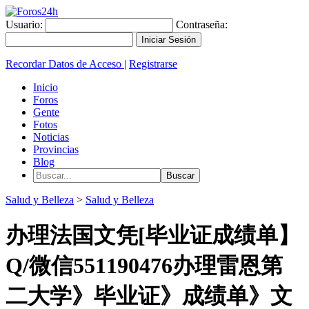
Usuario:
Contraseña:
Recordar Datos de Acceso
|
Registrarse
Inicio
Foros
Gente
Fotos
Noticias
Provincias
Blog
Salud y Belleza
>
Salud y Belleza
办理法国文凭[毕业证成绩单】
Q/微信551190476办理雷恩第
二大学》毕业证》成绩单》文