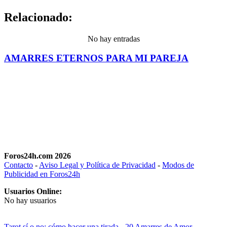
Relacionado:
No hay entradas
AMARRES ETERNOS PARA MI PAREJA
Foros24h.com 2026
Contacto
-
Aviso Legal y Política de Privacidad
-
Modos de
Publicidad en Foros24h
Usuarios Online:
No hay usuarios
Tarot sí o no: cómo hacer una tirada
-
20 Amarres de Amor