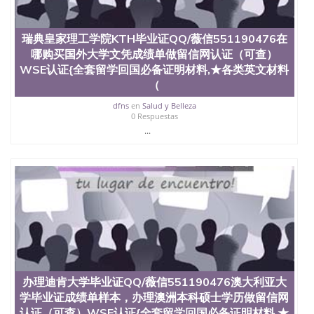
offieUniversityofSouthernQueensland 澳洲读书未毕
业找人做文凭学位qq微信551190476澳洲读CQU中央
昆士兰大学学历成绩单购买学位证书/澳洲读本科硕
瑞典皇家理工学院KTH毕业证QQ/薇信551190476在
士做文凭/购买澳洲大学毕业证成绩单假文凭学历办
哪购买国外大学文凭成绩单做留信网认证（可查）
理KDU伯乐学院学历证书QQ/薇信551190476马来西亚
大学文凭成绩单可办理留信网真实可查做留信网认证
WSE认证{全套留学回国必备证明材料,★各类英文材料
（可查）WSE认证{全套留学回国必备证明材料,★各
（
类英文材料（学生卡、录取通知书offer，雅思托福成
dfns
en
Salud y Belleza
绩单}
0 Respuestas
...
办理迪肯大学毕业证QQ/薇信551190476澳大利亚大
学毕业证成绩单样本，办理澳洲本科硕士学历做留信网
认证（可查）WSE认证{全套留学回国必备证明材料,★