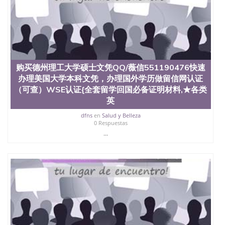
品部做成品； 6、成品做好拍照或者视频确认再付余
款； 7、快递给客户（国内顺丰，国外DHL）。 三、
真实网上可查的证明材料 1、教育部学历学位认证，
留服真实存档可查，存档。 2、留学回国人员证明
（使馆认证），使馆网站真实存档可查。 3、留信网
真实可查认证办理，存档可查，终身受用。 四、办理
流程农业科学院、艺术与建筑学院、商学院、交流学
购买德州理工大学硕士文凭QQ/薇信551190476快速
院、地球及物质科学院、教育学院、工程学院、健康
办理美国大学本科文凭，办理国外学历做留信网认证
与人类发展学院、信息工程与科学学院、人文学院、
（可查）WSE认证{全套留学回国必备证明材料,★各类
护理学院、科学学院等。学校的教育学院排名在全美
英
前十名，工学院排名在前十五名，且继续攀升中。纽
约大学为学生们提供本科、硕士及博士学位。学校的
dfns
en
Salud y Belleza
专业课程包括：会计学、MBA、财务、教育、建筑工
0 Respuestas
程、经济、医学、护理、文学、音乐、生物学、统计
...
学、美术、电子工程、天文学、农业、环境污染控
制、历史、电气工程、生物工程、建筑设计、工商管
理、材料科学、机械工程、航天工程、土木工程、数
学、化学、英语、社会科学、心理学、戏剧、市场营
销、机械工程、计算机科学、物理学、人工智能、商
科、金融专业 1、客户提供相关材料，确定客户办理
信息，给出操作方案； 2、补充毕业证成绩单等相关
材料； 3、留服注册申请账号，付定金； 4、预约递
交时间，公司人员陪同客户本人一起去留服递交材