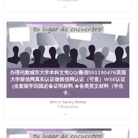
心，占地154公顷。它是一所位于加利福尼亚州的著
...
名综合性公立大学，它以极高的就业率，全美名列前
茅的毕业薪资，浓厚的多元化学术氛围，杰出的本科
教育质量，被《福克斯》杂志评选为全美50强公立综
合性大学，每年有来自世界各地的成百上千的海外学
生前往求学。 至今，这是一所在世界上享有学术地
位、声誉、实习机会和影响力的高等教育机构，并获
誉为美国本科教育质量的核心代表。其计算机系与会
计系更是在当今美国大学教学排名中表现优异。其毕
业生大多可以在其所处地域的世界硅谷中心得到工作
机会。许多硅谷公司甚至在学生大三和大四的学期提
供许多相应科系的实习机会。无论是加州大学系统
(UC)，还是加州州立大学系统(CSU), 圣何塞州立大学
办理伦敦城市大学本科文凭QQ/薇信551190476英国
都占据着加州所有大学中的地理位置。 圣何塞州立大
大学留信网真实认证做留信网认证（可查）WSE认证
学座落于硅谷(Silicon Valley), 于附近的旧金山-圣何塞
{全套留学回国必备证明材料,★各类英文材料（学生
地区为全美的重要科技中心。约有学生三万人，超过
卡、
134种学士学科和65个硕士学科，并有来自世界60余
国的学生来此就读。其有名的科系如计算机科学，电
dfns
en
Salud y Belleza
子工程学，工商管理学，艺术设计，和航空学等，深
0 Respuestas
受性肯定及好评；而各种大学部和研究所的商学课程
...
也吸引了众多不同国家的专业人士前来研究与学习。
二、办理流程： 1、收集客户办理信息； 2、客户付
定金下单； 3、公司确认到账转制作点做电子图；
4、电子图做好发给客户确认； 5、电子图确认好转成