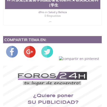
（学生
dfns
en
Salud y Belleza
0 Respuestas
...
COMPARTIR TEMA EN: