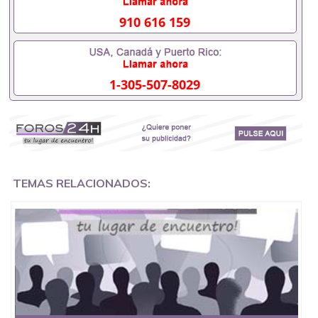
入职事业单位/国企假的毕业证会查吗551190476入职
国企/事业单位需要些什么材料551190476办理假毕业
910 616 159
证在国内能用吗, 挂科拿不到毕业证怎么办, 毕业证丢
了怎么办, 没有正常毕业怎么办理毕业证,没毕业可以
办学历认证吗,您是否因为中途辍学、挂科而没有正常
毕业551190476您是否因为递交材料不齐而被拒之门
1-305-507-8029
外551190476您是否因没正常毕业而导致回国得不到
教育部认证在校挂科了不想读了,成绩不理想毕不了业
怎么办551190476找工作没有文凭怎么办,怎么办理本
科/研究生文凭551190476如何办理本科/硕士毕业证
551190476网上买文凭可靠吗551190476哪里可以买
国外文凭551190476国外本科毕业证怎么办理
551190476国外大学文凭可以打工作吗551190476怎
么办理 外假毕业证551190476哪里可以制作美国毕业
TEMAS RELACIONADOS:
证551190476哪里可以办理澳洲毕业证551190476留
学生在哪里可以买假毕业证551190476哪里可以办理
加拿大毕业证551190476申请学校办理假的毕业证成
绩单可以吗551190476哪里可以办理水印成绩单
551190476哪里可以修改成绩单GPA分数551190476
假毕业证能查出来吗551190476假文凭网上能查到吗
551190476 如何拿到国外毕业证QQ微信551190476办
假大学毕业证QQ微信551190476国外毕业证去哪认证
QQ微信551190476找毕业证封皮QQ微信551190476国
外毕业证外壳定制QQ微信551190476快速代办国外毕