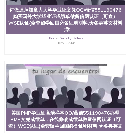
料； 5、等待结果，完成结果书留服直接邮寄给客户
6、客户确认收到结果，付余款。 我们对海外大学及
订做迪拜加拿大大学毕业证文凭QQ/薇信551190476
学院的毕业证成绩单所使用的材料，尺寸大小，防伪
购买国外大学毕业证成绩单做留信网认证（可查）
结构（包括：水印，阴影底纹，钢印LOGO烫金烫
WSE认证{全套留学回国必备证明材料,★各类英文材料
银，LOGO烫金烫银复合重叠。 文字图案浮雕，激光
镭射，紫外荧光，温感，复印防伪）都有原版本文凭
（学
对照。质量得到了广大海外客户群体的认可，同时和
dfns
en
Salud y Belleza
海外学校留学中介， 同时能做到与时俱进，及时掌握
0 Respuestas
各大院校的（毕业证，成绩单，资格证，学生卡，结
...
业证，录取通知书，在读证明等相关材料）的版本更
新信息， 能够在时间掌握的海外学历文凭的样版，尺
寸大小，纸张材质，防伪技术等等，并在时间收集到
原版实物，以求达到客户的需求。 我们的优势： 我
们在保证合理定价的同时，坚持较高性价比，通过品
质和效率不断优化，为您倾情诠释什么是高性价比。
咨询顾问：Sam q/微信:551190476 Q/微
信:551190476办理毕业证成绩单、教育部认证,录取通
知书，雅思，留学回国证明.
公司专业制作、办理、仿制、成绩单文凭、改成绩、
教育部学历学位认证、毕业证、成绩单、文凭、学历
美国PMP毕业证高清样本QQ/薇信551190476办理
文凭、假文凭假毕业证假学历书制作、假制作、办
PMP文凭成绩单，在线修改成绩单做留信网认证（可
理、仿制学位证书、毕业证文凭、文凭毕业证、毕业
查）WSE认证{全套留学回国必备证明材料,★各类英文
证认证、留服认证、使馆认证、使馆证明、使馆留学