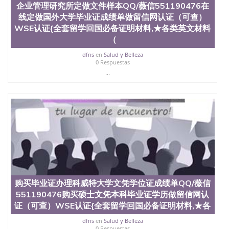
企业管理研究所定做文件样本QQ/薇信551190476在
业证QQ微信551190476快速拿到国外文凭QQ微信
线定做国外大学毕业证成绩单做留信网认证（可查）
551190476国外留学文凭认证QQ微信551190476国外
文凭回国认证QQ微信551190476泰国文凭办理QQ微
WSE认证{全套留学回国必备证明材料,★各类英文材料
信551190476法国留学回国证明QQ微信551190476 国
（
外烫金照片QQ微信551190476外国文凭在中国有用吗
dfns
en
Salud y Belleza
QQ微信551190476德国留学回国证明QQ微信
0 Respuestas
551190476爱尔兰留学回国证明QQ微信551190476国
...
外硕士文凭办理QQ微信551190476 网上买文凭可靠
吗QQ微信551190476买国外文凭质量QQ微信
551190476国外本科毕业证怎么办理QQ微信
551190476国外大学文凭真制作QQ微信551190476办
国外文凭可找工作QQ微信551190476国外大学有毕业
证QQ微信551190476办理国外毕业证价格QQ微信
551190476国外编号查询QQ微信551190476办理国外
文凭要交定金吗QQ微信551190476办国外可查文凭
QQ微信551190476网上购买真文凭可信吗QQ微信
551190476学士学位证书查询机构QQ微信551190476
国外资格证书办理QQ微信551190476如何办理学历认
购买毕业证办理科威特大学文凭学位证成绩单QQ/薇信
证QQ微信551190476海外文凭认证办理QQ微信
551190476 圣何塞州立大学（San Jose State
551190476购买硕士文凭本科毕业证学历做留信网认
University, 又译为“圣荷西州立大学”）成立于1857
证（可查）WSE认证{全套留学回国必备证明材料,★各
年，简称SJSU，是加州历史悠久的大学之一，也是美
dfns
en
Salud y Belleza
西地区的公立大学之一。位于圣何塞市San Jose中
0 Respuestas