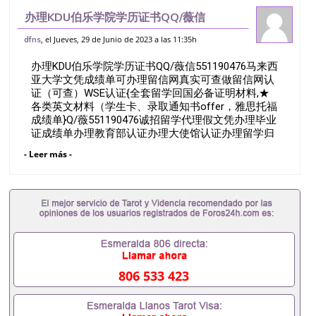
办理KDU伯乐学院学历证书QQ/薇信
551190476马来西亚大学文凭成绩单可办
, el Jueves, 29 de Junio de 2023 a las 11:35h
dfns
理留信网真实可查做留信网认证（可查）
办理KDU伯乐学院学历证书QQ/薇信551190476马来西
WSE认证{全套留学回国必备证明材料,★
亚大学文凭成绩单可办理留信网真实可查做留信网认
证（可查）WSE认证{全套留学回国必备证明材料,★
各类英文材料（学生卡、录取通知书offer，雅思托福
成绩单}Q/薇551190476诚招留学代理假文凭办理毕业
证成绩单办理教育部认证办理大使馆认证办理留学归
国证明办理留信网认证办理留服认证办理学历认证办
- Leer más -
理学生卡办理录取通知书办理学位证书办理美国文凭
办理澳洲文凭办理英国文凭办理加拿大文凭办理德国
文凭 一、快速办理材料： 1、毕业证+成绩单+留学回
国人员证明+教育部认证,录取通知书，雅思。（全套
留学回国必备证明材料，给父母及亲朋好友一份完美
交代）； 2、雅思、托福，OFFER，在读证明，学生
卡等留学相关材料（申请学校、转学，甚至是申请工
签都可以用到）。 注：上述材料，随时都可以安排办
理，毕业证成绩单，学校，专业，学位，毕业时间都
806 533 423
可以根据客户要求安排。 国内找工作假的毕业证可以
用吗551190476假的毕业证成绩单可以办学历认证吗
551190476要定居国外需要办理什么材料551190476