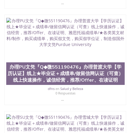
...
品部做成品； 6、成品做好拍照或者视频确认再付余
款； 7、快递给客户（国内顺丰，国外DHL）。 三、
真实网上可查的证明材料 1、教育部学历学位认证，
留服真实存档可查，存档。 2、留学回国人员证明
（使馆认证），使馆网站真实存档可查。 3、留信网
真实可查认证办理，存档可查，终身受用。 四、办理
流程农业科学院、艺术与建筑学院、商学院、交流学
院、地球及物质科学院、教育学院、工程学院、健康
与人类发展学院、信息工程与科学学院、人文学院、
护理学院、科学学院等。学校的教育学院排名在全美
前十名，工学院排名在前十五名，且继续攀升中。纽
办理PU文凭『Q◆微551190476』办理普渡大学【学
约大学为学生们提供本科、硕士及博士学位。学校的
专业课程包括：会计学、MBA、财务、教育、建筑工
历认证】线上★毕业证＋成绩单/做留信网认证（可查）
程、经济、医学、护理、文学、音乐、生物学、统计
线上快速操作，诚信经营，推荐/Offer、在读证明
学、美术、电子工程、天文学、农业、环境污染控
dfns
en
Salud y Belleza
制、历史、电气工程、生物工程、建筑设计、工商管
0 Respuestas
理、材料科学、机械工程、航天工程、土木工程、数
...
学、化学、英语、社会科学、心理学、戏剧、市场营
销、机械工程、计算机科学、物理学、人工智能、商
科、金融专业 1、客户提供相关材料，确定客户办理
信息，给出操作方案； 2、补充毕业证成绩单等相关
材料； 3、留服注册申请账号，付定金； 4、预约递
交时间，公司人员陪同客户本人一起去留服递交材