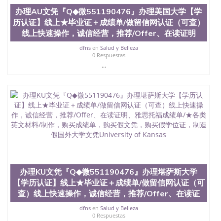
心，占地154公顷。它是一所位于加利福尼亚州的著
办理AU文凭『Q◆微551190476』办理美国大学【学
名综合性公立大学，它以极高的就业率，全美名列前
历认证】线上★毕业证＋成绩单/做留信网认证（可查）
茅的毕业薪资，浓厚的多元化学术氛围，杰出的本科
线上快速操作，诚信经营，推荐/Offer、在读证明
教育质量，被《福克斯》杂志评选为全美50强公立综
合性大学，每年有来自世界各地的成百上千的海外学
dfns
en
Salud y Belleza
生前往求学。 至今，这是一所在世界上享有学术地
0 Respuestas
位、声誉、实习机会和影响力的高等教育机构，并获
...
誉为美国本科教育质量的核心代表。其计算机系与会
计系更是在当今美国大学教学排名中表现优异。其毕
业生大多可以在其所处地域的世界硅谷中心得到工作
机会。许多硅谷公司甚至在学生大三和大四的学期提
供许多相应科系的实习机会。无论是加州大学系统
(UC)，还是加州州立大学系统(CSU), 圣何塞州立大学
都占据着加州所有大学中的地理位置。 圣何塞州立大
学座落于硅谷(Silicon Valley), 于附近的旧金山-圣何塞
地区为全美的重要科技中心。约有学生三万人，超过
134种学士学科和65个硕士学科，并有来自世界60余
国的学生来此就读。其有名的科系如计算机科学，电
办理KU文凭『Q◆微551190476』办理堪萨斯大学
子工程学，工商管理学，艺术设计，和航空学等，深
【学历认证】线上★毕业证＋成绩单/做留信网认证（可
受性肯定及好评；而各种大学部和研究所的商学课程
也吸引了众多不同国家的专业人士前来研究与学习。
查）线上快速操作，诚信经营，推荐/Offer、在读证
二、办理流程： 1、收集客户办理信息； 2、客户付
dfns
en
Salud y Belleza
定金下单； 3、公司确认到账转制作点做电子图；
0 Respuestas
4、电子图做好发给客户确认； 5、电子图确认好转成