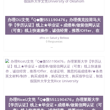
offieUniversityofSouthernQueensland 澳洲读书未毕
业找人做文凭学位qq微信551190476澳洲读CQU中央
昆士兰大学学历成绩单购买学位证书/澳洲读本科硕
士做文凭/购买澳洲大学毕业证成绩单假文凭学历办
办理OU文凭『Q◆微551190476』办理俄克拉荷马大
理CMU文凭『Q◆微551190476』办理卡内基梅隆大学
学【学历认证】线上★毕业证＋成绩单/做留信网认证
【学历认证】线上★毕业证＋成绩单/做留信网认证
（可查）线上快速操作，诚信经营，推荐/Offer、在
（可查）线上快速操作，诚信经营，推荐/Offer、在
读证明、雅思托福成绩单/★各类英文材料/制作，购
dfns
en
Salud y Belleza
买成绩单，购买假文凭，购买假学位证，制造假国外
0 Respuestas
大学文凭Carnegie Mellon University
...
办理RiceU文凭『Q◆微551190476』办理莱斯大学
【学历认证】线上★毕业证＋成绩单/做留信网认证（可