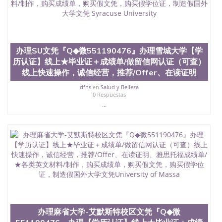
料； 5、等待结果，完成结果书留服直接邮寄给客户
6、客户确认收到结果，付余款。 我们对海外大学及
学院的毕业证成绩单所使用的材料，尺寸大小，防伪
结构（包括：水印，阴影底纹，钢印LOGO烫金烫
银，LOGO烫金烫银复合重叠。 文字图案浮雕，激光
办理SU文凭『Q◆微551190476』办理雪城大学【学
镭射，紫外荧光，温感，复印防伪）都有原版本文凭
对照。质量得到了广大海外客户群体的认可，同时和
历认证】线上★毕业证＋成绩单/做留信网认证（可查）
海外学校留学中介， 同时能做到与时俱进，及时掌握
线上快速操作，诚信经营，推荐/Offer、在读证明
各大院校的（毕业证，成绩单，资格证，学生卡，结
业证，录取通知书，在读证明等相关材料）的版本更
dfns
en
Salud y Belleza
0 Respuestas
新信息， 能够在时间掌握的海外学历文凭的样版，尺
...
寸大小，纸张材质，防伪技术等等，并在时间收集到
原版实物，以求达到客户的需求。 我们的优势： 我
们在保证合理定价的同时，坚持较高性价比，通过品
质和效率不断优化，为您倾情诠释什么是高性价比。
咨询顾问：Sam q/微信:551190476 Q/微
信:551190476办理毕业证成绩单、教育部认证,录取通
知书，雅思，留学回国证明.
公司专业制作、办理、仿制、成绩单文凭、改成绩、
教育部学历学位认证、毕业证、成绩单、文凭、学历
文凭、假文凭假毕业证假学历书制作、假制作、办
理、仿制学位证书、毕业证文凭、文凭毕业证、毕业
办理麻省大学-艾默斯特校区文凭『Q◆微
证认证、留服认证、使馆认证、使馆证明、使馆留学