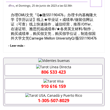
内基梅隆大学【学历认证】线上★毕业证＋
, el Domingo, 25 de Junio de 2023 a las 02:36h
dfns
成绩单/做留信网认证（可查）线上快速操
办理CMU文凭『Q◆微551190476』办理卡内基梅隆大
作，诚信经营，推荐/Offer、
学【学历认证】线上★毕业证＋成绩单/做留信网认
证（可查）线上快速操作，诚信经营，推荐/Offer、
在读证明、雅思托福成绩单/★各类英文材料/制作，
购买成绩单，购买假文凭，购买假学位证，制造假国
外大学文凭Carnegie Mellon UniversityQ/薇551190476
诚招留学代理假文凭办理毕业证成绩单办理教育部认
- Leer más -
证办理大使馆认证办理留学归国证明办理留信网认证
办理留服认证办理学历认证办理学生卡办理录取通知
书办理学位证书办理美国文凭办理澳洲文凭办理英国
文凭办理加拿大文凭办理德国文凭 一、快速办理材
料： 1、毕业证+成绩单+留学回国人员证明+教育部
认证,录取通知书，雅思。（全套留学回国必备证明材
806 533 423
料，给父母及亲朋好友一份完美交代）； 2、雅思、
托福，OFFER，在读证明，学生卡等留学相关材料
（申请学校、转学，甚至是申请工签都可以用到）。
910 616 159
注：上述材料，随时都可以安排办理，毕业证成绩
单，学校，专业，学位，毕业时间都可以根据客户要
求安排。 国内找工作假的毕业证可以用吗551190476
1-305-507-8029
假的毕业证成绩单可以办学历认证吗551190476要定
居国外需要办理什么材料551190476入职事业单位/国