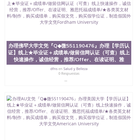
外毕业证外壳定制QQ微信551190476快速代办国外毕
业证QQ微信551190476快速拿到国外文凭QQ微信
551190476国外留学文凭认证QQ微信551190476国外
文凭回国认证QQ微信551190476泰国文凭办理QQ微
信551190476法国留学回国证明QQ微信551190476 国
外烫金照片QQ微信551190476外国文凭在中国有用吗
QQ微信551190476德国留学回国证明QQ微信
551190476爱尔兰留学回国证明QQ微信551190476国
办理佛罕大学文凭『Q◆微551190476』办理【学历认
外硕士文凭办理QQ微信551190476 网上买文凭可靠
证】线上★毕业证＋成绩单/做留信网认证（可查）线上
吗QQ微信551190476买国外文凭质量QQ微信
快速操作，诚信经营，推荐/Offer、在读证明、雅
551190476国外本科毕业证怎么办理QQ微信
551190476国外大学文凭真制作QQ微信551190476办
dfns
en
Salud y Belleza
国外文凭可找工作QQ微信551190476国外大学有毕业
0 Respuestas
证QQ微信551190476办理国外毕业证价格QQ微信
...
551190476国外编号查询QQ微信551190476办理国外
文凭要交定金吗QQ微信551190476办国外可查文凭
QQ微信551190476网上购买真文凭可信吗QQ微信
551190476学士学位证书查询机构QQ微信551190476
国外资格证书办理QQ微信551190476如何办理学历认
证QQ微信551190476海外文凭认证办理QQ微信
551190476 圣何塞州立大学（San Jose State
University, 又译为“圣荷西州立大学”）成立于1857
年，简称SJSU，是加州历史悠久的大学之一，也是美
西地区的公立大学之一。位于圣何塞市San Jose中